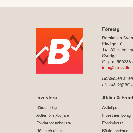
Företag
Börskollen Sver
Ekvägen 6
141 30 Hudding
Sverige
Org.nr: 559236
info@borskollen
Börskollen är en
FV AB, org.nr:
Investera
Aktier & Fond
Börsen idag
Aktietips
Aktier för nybörjare
Investmentbolag
Fonder för nybörjare
Fondrobotar
Ränta på ränta
Bästa fonderna