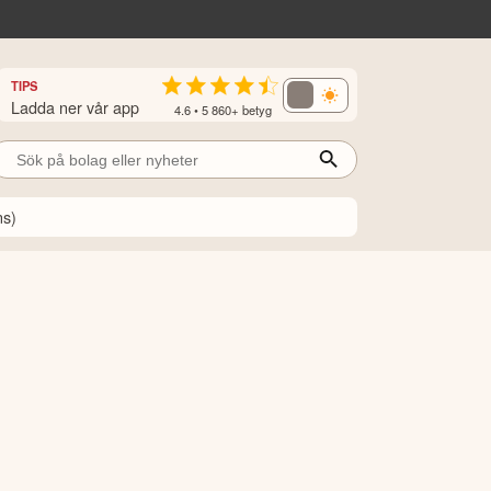
TIPS
Ladda ner vår app
4.6 • 5 860+ betyg
ns)