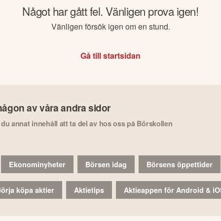
Något har gått fel. Vänligen prova igen!
Vänligen försök igen om en stund.
Gå till startsidan
någon av våra andra sidor
r du annat innehåll att ta del av hos oss på Börskollen
Ekonominyheter
Börsen idag
Börsens öppettider
örja köpa aktier
Aktietips
Aktieappen för Android & i