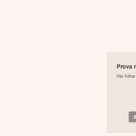
Prova 
Här hitta
B