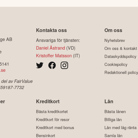
Kontakta oss
Om oss
ige AB
Ansvariga för tjänsten:
Nyhetsbrev
Daniel Åstrand
(VD)
Om oss & kontakt
e
Kristoffer Matsson
(IT)
Dataskyddspolicy
-5141
Cookiepolicy
.se
Redaktionell polic
 del av FairValue
 559187-7732
er
Kreditkort
Lån
Bästa kreditkortet
Bästa lånen
Kreditkort för resor
Billiga lån
Kreditkort med bonus
Lån med låg ränta
Bensinkort
Samla lån