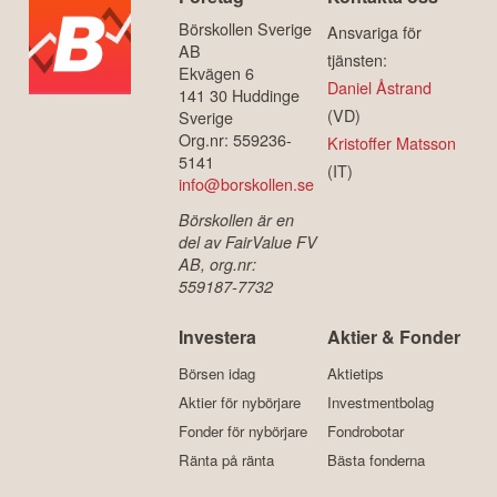
Börskollen Sverige
Ansvariga för
AB
tjänsten:
Ekvägen 6
Daniel Åstrand
141 30 Huddinge
(VD)
Sverige
Org.nr: 559236-
Kristoffer Matsson
5141
(IT)
info@borskollen.se
Börskollen är en
del av FairValue FV
AB, org.nr:
559187-7732
Investera
Aktier & Fonder
Börsen idag
Aktietips
Aktier för nybörjare
Investmentbolag
Fonder för nybörjare
Fondrobotar
Ränta på ränta
Bästa fonderna