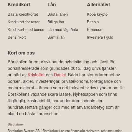
Kreditkort
Lån
Alternativt
Bästa kreditkortet
Bästa lånen
Köpa krypto
Kreditkort för resor
Billiga lån
Bitcoin
Kreditkort med bonus
Lån med låg ränta
Ethereum
Bensinkort
Samla lån
Investera i guld
Kort om oss
Börskollen är en prisvinnande nyhetstidning och tjänst för
börsintresserade som grundades 2015. Idag drivs tjänsten
primärt av
Kristoffer
och
Daniel
. Båda har stor erfarenhet av
börsen, aktier, investeringar, privatekonomi, företagande och
motorrelaterat – ämnen som det frekvent skrivs nyheter om till
Börskollens växande skara läsare. Nyhetsappen som finns
tillgänglig, kostnadsfritt, har under åren laddats ner
hundratusentals gånger och med ett användarbetyg som är
bland de bästa i branschen.
Disclaimer
Börskollen Sverige AB ("Börskollen") är inte finansiella rådgivare, står inte under