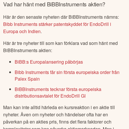
Vad har hänt med
BiBBInstruments
aktien?
Här är den senaste nyheten där
BiBBInstruments
nämns:
Bibb Instruments stärker patentskyddet för EndoDrill i
Europa och Indien
.
Här är tre nyheter till som kan förklara vad som hänt med
BiBBInstruments
aktien:
BiBB:s Europalansering påbörjas
Bibb Instruments får sin första europeiska order från
Palex Spain
BiBBInstruments tecknar första europeiska
distributionsavtalet för EndoDrill GI
Man kan inte alltid härleda en kursreaktion i en aktie till
nyheter. Även om nyheter och händelser ofta har en
påverkan på en akties pris, finns det flera faktorer och
komplexiteter som kan påverka aktiemarknaden. Men i