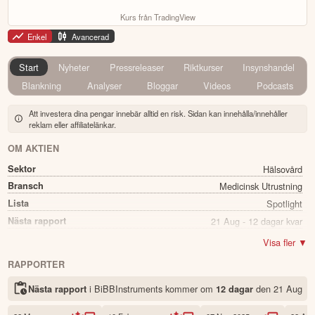
Kurs från TradingView
Enkel
Avancerad
Start
Nyheter
Pressreleaser
Riktkurser
Insynshandel
Blankning
Analyser
Bloggar
Videos
Podcasts
Att investera dina pengar innebär alltid en risk. Sidan kan innehålla/innehåller
reklam eller affiliatelänkar.
OM AKTIEN
Sektor
Hälsovård
Bransch
Medicinsk Utrustning
Lista
Spotlight
Nästa rapport
21 Aug - 12 dagar kvar
Utdelning
Nej
Visa fler ▼
Namn
BiBBInstruments
RAPPORTER
Ticker
BIBB
i BiBBInstruments kommer
om
den
21 Aug
Nästa rapport
12 dagar
Status
Noterad
Land
Sverige