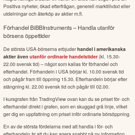
Positiva nyheter, ökad efterfrågan, generell marktillväxt eller
utdelningar och återköp av aktier m.fl.
Förhandel
BiBBInstruments
– Handla utanför
börsens öppettider
De största USA-börserna erbjuder
handel i amerikanska
aktier även
utanför ordinarie handelstider
(kl. 15.30-
22.00 svensk tid) – något som kallas för förhandel och
efterhandel. Förhandeln i USA börjar kl. 10.00 svensk tid
och pågår fram till öppning 15.30. Efterhandeln börjar efter
stängning kl. 22.00 svensk tid och pågår till 02.00.
I kursgrafen från TradingView ovan kan du se priset för- och
efterhandel direkt i grafen, som en skuggad grå linje, vilket
ger dig en uppfattning om priset inför ordinarie börsöppning.
En av de största fördelarna med att handla i för- och
efterhandeln är att du kan agera snabbt på ny information.