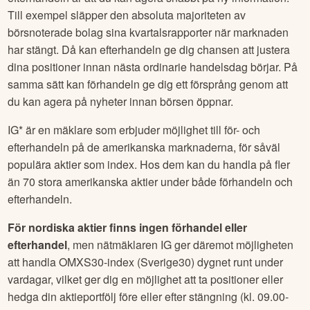
Till exempel släpper den absoluta majoriteten av
börsnoterade bolag sina kvartalsrapporter när marknaden
har stängt. Då kan efterhandeln ge dig chansen att justera
dina positioner innan nästa ordinarie handelsdag börjar. På
samma sätt kan förhandeln ge dig ett försprång genom att
du kan agera på nyheter innan börsen öppnar.
IG* är en mäklare som erbjuder möjlighet till för- och
efterhandeln på de amerikanska marknaderna, för såväl
populära aktier som index. Hos dem kan du handla på fler
än 70 stora amerikanska aktier under både förhandeln och
efterhandeln.
För nordiska aktier finns ingen förhandel eller
efterhandel
, men nätmäklaren IG ger däremot möjligheten
att handla OMXS30-index (Sverige30) dygnet runt under
vardagar, vilket ger dig en möjlighet att ta positioner eller
hedga din aktieportfölj före eller efter stängning (kl. 09.00-