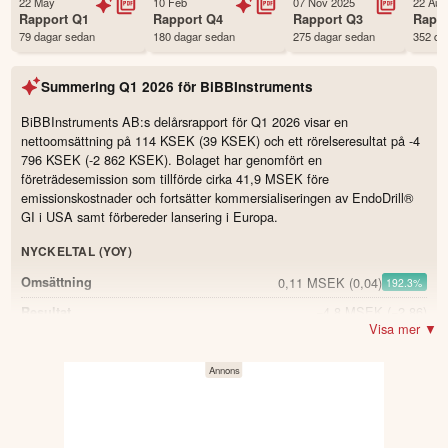
22 May
10 Feb
07 Nov 2025
22 Aug
Första handelsdag
26 Oct 2017
Rapport
Q1
Rapport
Q4
Rapport
Q3
Rapp
79 dagar sedan
180 dagar sedan
275 dagar sedan
352 da
Antal ägare Avanza
1,206 st
Antal ägare Nordnet
262 st
Summering
Q1 2026
för
BiBBInstruments
Källa:
Börsdata
BiBBInstruments AB:s delårsrapport för Q1 2026 visar en
nettoomsättning på 114 KSEK (39 KSEK) och ett rörelseresultat på -4
796 KSEK (-2 862 KSEK). Bolaget har genomfört en
företrädesemission som tillförde cirka 41,9 MSEK före
emissionskostnader och fortsätter kommersialiseringen av EndoDrill®
GI i USA samt förbereder lansering i Europa.
NYCKELTAL (YOY)
0,11 MSEK
(0,04)
Omsättning
192.3
%
−4,8 MSEK
(−2,86)
Resultat
Visa mer ▼
−0,12 SEK
(−0,08)
Resultat per aktie
2,72 MSEK
(19,435)
Likvida medel
-86.0
%
91,8 %
(95,5)
Soliditet
-3.7
40 739 302 antal
(40 224 386)
Antal aktier
1.3
%