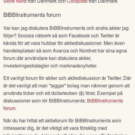
Store Nord
från
Danmark
och
Coloplast
från
Danmark
BiBBInstruments
forum
Var kan jag diskutera
BiBBInstruments
och andra aktier jag
följer? Sociala nätverk så som Facebook och Twitter är
kända för att vara hubbar för aktiediskussioner. Men även
handelsplatser så som Avanza och Nordnet har sina egna
forum där användare kan diskutera aktier,
investeringsstrategier och marknadsnyheter.
Ett vanligt forum för aktier och aktiediskussion är Twitter. Där
är det vanligt att man "taggar" bolag man nämner genom att
använda ticker och ett dollartecken ($) först. Exempel på
diskussioner som rör
BiBBInstruments
:
BiBBInstruments
forum
.
När du har hittat ett aktieforum för
BiBBInstruments
som
intresserar dig, är det viktigt att vara försiktig med