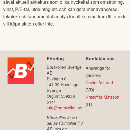
såväl aktuell aktiekurs som olika nyckeltal som omsättning,
vinst, P/E-tal, utdelning etc och kan göra mer avancerad
teknisk och fundamental analys för att komma fram till om du
vill köpa aktien eller inte.
Företag
Kontakta oss
Börskollen Sverige
Ansvariga för
AB
tjänsten:
Ekvägen 6
Daniel Åstrand
141 30 Huddinge
(VD)
Sverige
Org.nr: 559236-
Kristoffer Matsson
5141
(IT)
info@borskollen.se
Börskollen är en
del av FairValue FV
AB, org.nr: