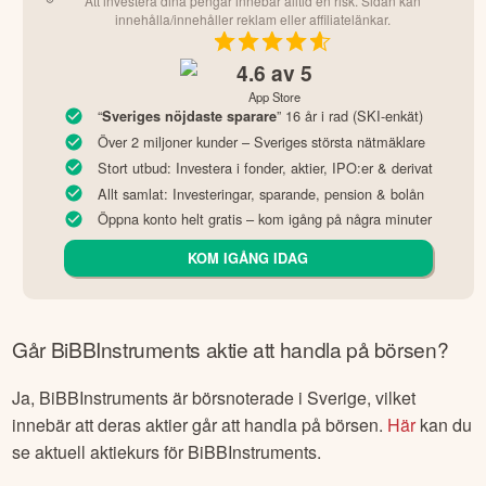
Att investera dina pengar innebär alltid en risk. Sidan kan
innehålla/innehåller reklam eller affiliatelänkar.
4.6
av 5
App Store
“
” 16 år i rad (SKI-enkät)
Sveriges nöjdaste sparare
Över 2 miljoner kunder – Sveriges största nätmäklare
Stort utbud: Investera i fonder, aktier, IPO:er & derivat
Allt samlat: Investeringar, sparande, pension & bolån
Öppna konto helt gratis – kom igång på några minuter
KOM IGÅNG IDAG
Går
BiBBInstruments
aktie att handla på börsen?
Ja,
BiBBInstruments
är börsnoterade
i Sverige
, vilket
innebär att deras aktier går att handla på börsen.
Här
kan du
se aktuell aktiekurs för
BiBBInstruments
.