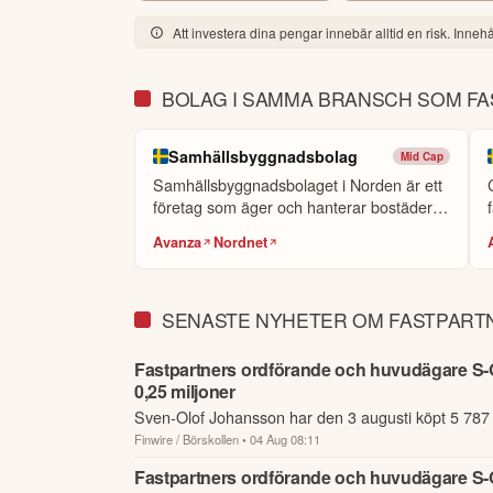
Värderingar

Att investera dina pengar innebär alltid en risk. Innehål
Vi har negativa värdeförändringar på våra fastigh
(minus 12%) efter Ericssons annonserade flytt, vi
I båda fallen är det högre avkastningskrav samt 
BOLAG I SAMMA BRANSCH SOM F
kommer att lämna sin förhyrning i fastigheten Herr
Samhällsbyggnadsbolag
Mid Cap
Finansiering

Samhällsbyggnadsbolaget i Norden är ett
Vi har under kvartalet återbetalt ett obligationsl
företag som äger och hanterar bostäder
förfall. Vidare har vi räntesäkrat mer än 30% av vår
o...
Avanza
Nordnet
Finansieringsförutsättningarna är fortsatt mycket
räntemarknaden varit volatil, kopplat till en ty
inflations- och ränteförändringarna har kommit ner
SENASTE NYHETER OM FASTPART
stor andel rörlig ränta.

Fastpartners ordförande och huvudägare S-O
Vår syn på räntemarknaden är att Riksbanken int
0,25 miljoner
transporterna genom Hormuz-sundet återupptas, m
Sven-Olof Johansson har den 3 augusti köpt 5 787 a
svag arbetsmarknad.

Finwire / Börskollen
• 04 Aug 08:11
Fastpartner där han är styrelseordförande och huv
Fastpartners ordförande och huvudägare S-O
Andra kvartalet 2026
