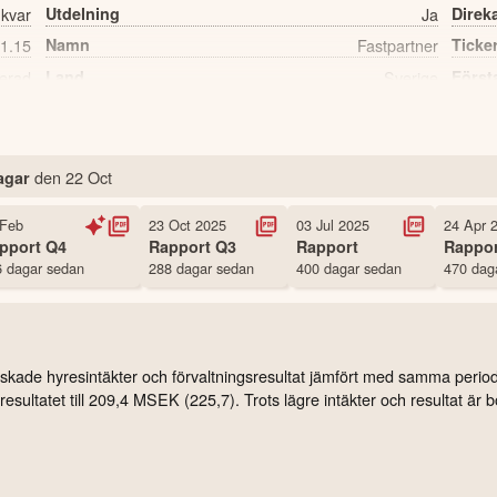
 kvar
Utdelning
Ja
Direk
1.15
Namn
Fastpartner
Ticke
erad
Land
Sverige
Först
2,234 st
Antal ägare Nordnet
den
22 Oct
agar
 Feb
23 Oct 2025
03 Jul 2025
24 Apr 
pport
Q4
Rapport
Q3
Rapport
Rappor
 dagar sedan
288 dagar sedan
400 dagar sedan
470 dag
skade hyresintäkter och förvaltningsresultat jämfört med samma period 
sultatet till 209,4 MSEK (225,7). Trots lägre intäkter och resultat är bol