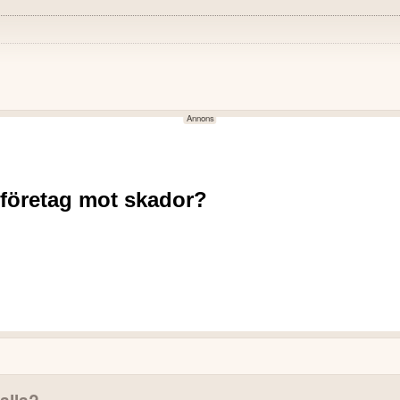
NEGATIVT
uppgick till 39,8%.
Hyresintäkterna minskade m
redit uppgick till 560,4 MSEK.
Förvaltningsresultatet mins
 under kvartalet.
Orealiserade värdeförändringa
ll över 30%, vilket uppfyller ett
MSEK.
Resultat före skatt för kvart
akanser i Frihamnen har fyllts.
Ekonomisk uthyrningsgrad sjö
falla?