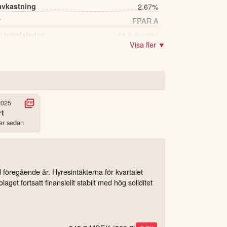
avkastning
2.67%
r
FPAR A
a handelsdag
13 Feb 1994
Visa fler ▼
512 st
2025
t
ar sedan
föregående år. Hyresintäkterna för kvartalet
aget fortsatt finansiellt stabilt med hög soliditet