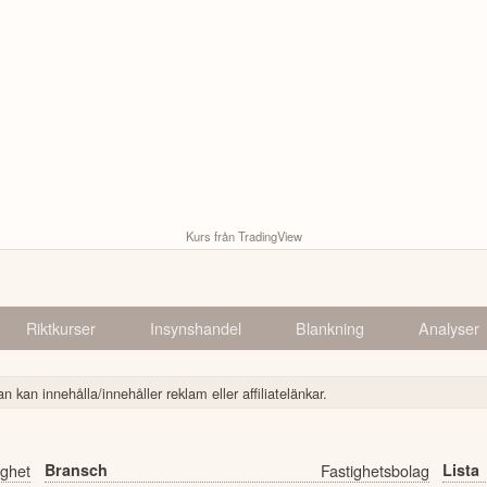
Kurs från TradingView
Riktkurser
Insynshandel
Blankning
Analyser
n kan innehålla/innehåller reklam eller affiliatelänkar.
ighet
Bransch
Fastighetsbolag
Lista