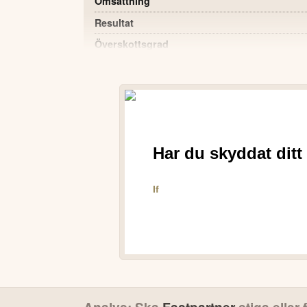
Omsättning
Resultat
Överskottsgrad
Ekonomisk uthyrningsgrad
Soliditet
Kassaflöde från löpande verksamheten
Resultat per stamaktie, serie A
POSITIVT
Soliditeten i koncernen är fortsatt hög och 
Likvida medel inklusive ej utnyttjad checkk
Överskottsgraden ökade till 74,6% (74,4%)
Räntesäkringen av låneportföljen har ökat ti
finansiellt mål.
Flera nya hyreskontrakt har tecknats och v
VD:S KOMMENTAR
Analys: Ska
Fastpartner
stiga eller 