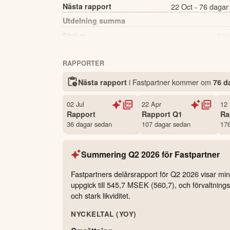
Nästa rapport
22 Oct - 76 dagar
Utdelning summa
Status
Not
Antal ägare Avanza
RAPPORTER
Källa:
Börsdata
i Fastpartner kommer
om
Nästa rapport
76 d
02 Jul
22 Apr
12
Rapport
Rapport
Q1
Ra
36 dagar sedan
107 dagar sedan
176
Summering
Q2 2026
för
Fastpartner
Fastpartners delårsrapport för Q2 2026 visar min
uppgick till 545,7 MSEK (560,7), och förvaltningsre
och stark likviditet.
NYCKELTAL (YOY)