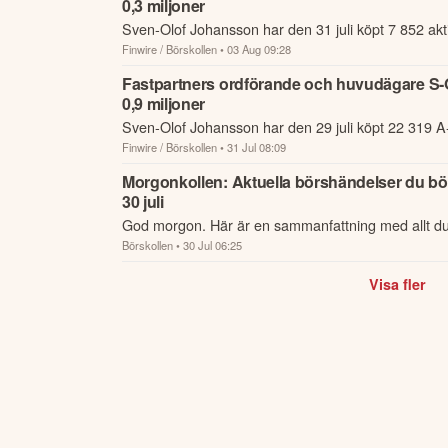
0,3 miljoner
Hyresintäkterna för kvartalet minskade med 2,7 pr
Sven-Olof Johansson har den 31 juli köpt 7 852 akti
minskade med 2,4 procent till 407,1 (417,0) MSEK
Finwire / Börskollen
• 03 Aug 09:28
där han är styrelseordförande och huvudägare.
Fastpartners ordförande och huvudägare S-O
Förvaltningsresultatet för kvartalet minskade med
0,9 miljoner
minskat främst pga lägre hyresintäkter som motve
Sven-Olof Johansson har den 29 juli köpt 22 319 A-a
Finwire / Börskollen
• 31 Jul 08:09
Fastpartner där han är styrelseordförande och huv
Orealiserade värdeförändringar i fastighetsbestån
Morgonkollen: Aktuella börshändelser du bör
30 juli
Finansiella poster uppgick för kvartalet till –217
God morgon. Här är en sammanfattning med allt d
Börskollen
• 30 Jul 06:25
nattens händelser och kommande dagens viktigast
Kvartalets resultat före skatt uppgick till –45,8 (
börsen.
Visa fler
Christopher Johansson, VD
Denna summering har tagits fram med hjälp av A
eller personlig rådgivning. Ta alltid del av bol
framtida avkastning.
Skulle du upptäcka fel e
Öppna rapport (PDF)