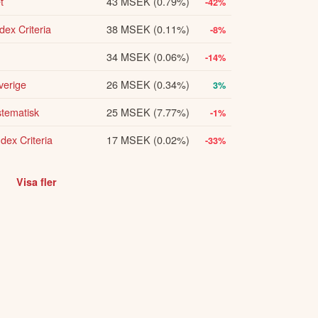
t
43 MSEK
(0.79%)
-42%
sin förhyrning i Frihamnen. Driftnettot 
ex Criteria
38 MSEK
(0.11%)
-8%
34 MSEK
(0.06%)
-14%
amaktie av serie A. Förvaltningsresultatet har 
verige
26 MSEK
(0.34%)
3%
stematisk
25 MSEK
(7.77%)
-1%
dex Criteria
17 MSEK
(0.02%)
-33%
Visa fler
nnehållet ska inte ses som investeringsråd
orisk avkastning är ingen garanti för
kta oss
.