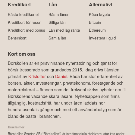
Kreditkort
Lån
Alternativt
Bästa kreditkortet
Bästa lånen
Köpa krypto
Kreditkort för resor
Billiga lån
Bitcoin
Kreditkort med bonus
Lån med låg ränta
Ethereum
Bensinkort
Samla lån
Investera i guld
Kort om oss
Börskollen är en prisvinnande nyhetstidning och tjänst för
börsintresserade som grundades 2015. Idag drivs tjänsten
primärt av
Kristoffer
och
Daniel
. Båda har stor erfarenhet av
börsen, aktier, investeringar, privatekonomi, företagande och
motorrelaterat – ämnen som det frekvent skrivs nyheter om till
Börskollens växande skara läsare. Nyhetsappen som finns
tillgänglig, kostnadsfritt, har under åren laddats ner
hundratusentals gånger och med ett användarbetyg som är
bland de bästa i branschen.
Disclaimer
Börskollen Sverige AB ("Börskollen") är inte finansiella rådgivare, står inte under