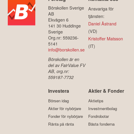
Börskollen Sverige
Ansvariga för
AB
tjänsten:
Ekvägen 6
Daniel Åstrand
141 30 Huddinge
(VD)
Sverige
Org.nr: 559236-
Kristoffer Matsson
5141
(IT)
info@borskollen.se
Börskollen är en
del av FairValue FV
AB, org.nr:
559187-7732
Investera
Aktier & Fonder
Börsen idag
Aktietips
Aktier för nybörjare
Investmentbolag
Fonder för nybörjare
Fondrobotar
Ränta på ränta
Bästa fonderna