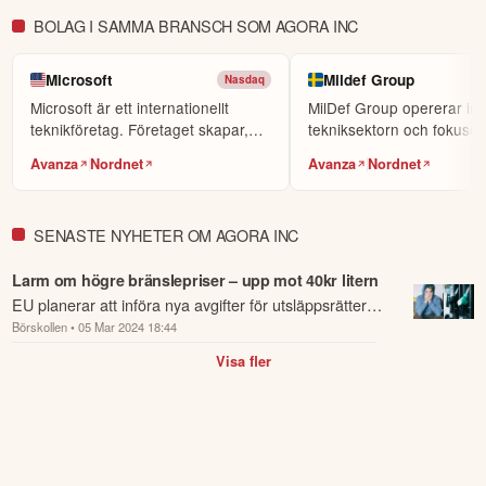
KOPIERA TOPPINVESTERARE
BOLAG I SAMMA BRANSCH SOM AGORA INC
eToro är en investeringsplattform för flera tillgångsslag. Värdet på
dina investeringar kan gå upp eller ner. Du riskerar ditt kapital.
Microsoft
Mildef Group
Nasdaq
Microsoft är ett internationellt
MilDef Group opererar in
teknikföretag. Företaget skapar,
tekniksektorn och fokuser
designar och p...
utveckla hållbar h...
Avanza
Nordnet
Avanza
Nordnet
SENASTE NYHETER OM AGORA INC
Larm om högre bränslepriser – upp mot 40kr litern
EU planerar att införa nya avgifter för utsläppsrätter,
Börskollen
• 05 Mar 2024 18:44
vilket kan komma att höja bränslepriserna avsevärt.
Visa fler