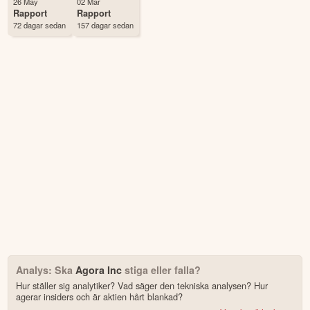
26 May
02 Mar
Antal ägare Avanza
46 st
Rapport
Rapport
72 dagar sedan
157 dagar sedan
Antal ägare Nordnet
43 st
Analys: Ska
Agora Inc
stiga eller falla?
Hur ställer sig analytiker? Vad säger den tekniska analysen? Hur
agerar insiders och är aktien hårt blankad?