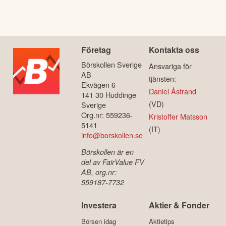
Företag
Kontakta oss
Börskollen Sverige
Ansvariga för
AB
tjänsten:
Ekvägen 6
Daniel Åstrand
141 30 Huddinge
(VD)
Sverige
Org.nr: 559236-
Kristoffer Matsson
5141
(IT)
info@borskollen.se
Börskollen är en
del av FairValue FV
AB, org.nr:
559187-7732
Investera
Aktier & Fonder
Börsen idag
Aktietips