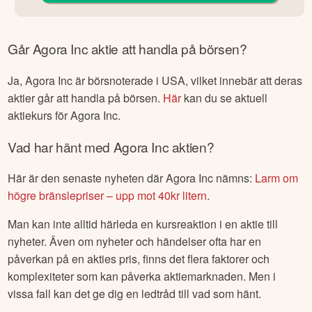
Går
Agora Inc
aktie att handla på börsen?
Ja,
Agora Inc
är börsnoterade
i USA
, vilket innebär att deras
aktier går att handla på börsen.
Här
kan du se aktuell
aktiekurs för
Agora Inc
.
Vad har hänt med
Agora Inc
aktien?
Här är den senaste nyheten där
Agora Inc
nämns:
Larm om
högre bränslepriser – upp mot 40kr litern
.
Man kan inte alltid härleda en kursreaktion i en aktie till
nyheter. Även om nyheter och händelser ofta har en
påverkan på en akties pris, finns det flera faktorer och
komplexiteter som kan påverka aktiemarknaden. Men i
vissa fall kan det ge dig en ledtråd till vad som hänt.