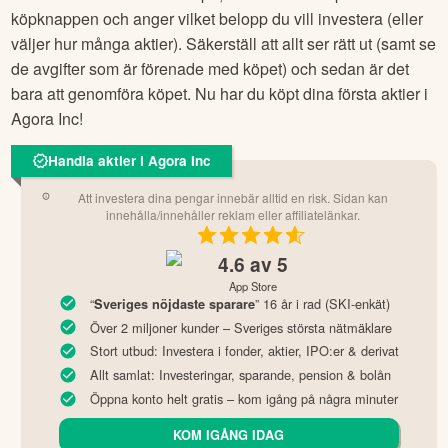
köpknappen och anger vilket belopp du vill investera (eller
väljer hur många aktier). Säkerställ att allt ser rätt ut (samt se
de avgifter som är förenade med köpet) och sedan är det
bara att genomföra köpet. Nu har du köpt dina första aktier i
Agora Inc
!
Handla aktier i Agora Inc
Att investera dina pengar innebär alltid en risk. Sidan kan
innehålla/innehåller reklam eller affiliatelänkar.
4.6
av 5
App Store
“
” 16 år i rad (SKI-enkät)
Sveriges nöjdaste sparare
Över 2 miljoner kunder – Sveriges största nätmäklare
Stort utbud: Investera i fonder, aktier, IPO:er & derivat
Allt samlat: Investeringar, sparande, pension & bolån
Öppna konto helt gratis – kom igång på några minuter
KOM IGÅNG IDAG