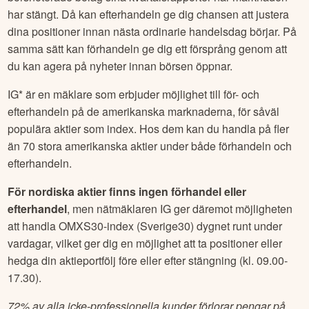
har stängt. Då kan efterhandeln ge dig chansen att justera
dina positioner innan nästa ordinarie handelsdag börjar. På
samma sätt kan förhandeln ge dig ett försprång genom att
du kan agera på nyheter innan börsen öppnar.
IG* är en mäklare som erbjuder möjlighet till för- och
efterhandeln på de amerikanska marknaderna, för såväl
populära aktier som index. Hos dem kan du handla på fler
än 70 stora amerikanska aktier under både förhandeln och
efterhandeln.
För nordiska aktier finns ingen förhandel eller
efterhandel
, men nätmäklaren IG ger däremot möjligheten
att handla OMXS30-index (Sverige30) dygnet runt under
vardagar, vilket ger dig en möjlighet att ta positioner eller
hedga din aktieportfölj före eller efter stängning (kl. 09.00-
17.30).
72% av alla icke-professionella kunder förlorar pengar på