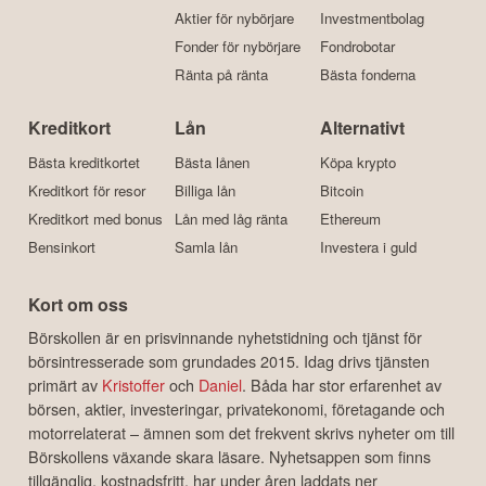
Aktier för nybörjare
Investmentbolag
Fonder för nybörjare
Fondrobotar
Ränta på ränta
Bästa fonderna
Kreditkort
Lån
Alternativt
Bästa kreditkortet
Bästa lånen
Köpa krypto
Kreditkort för resor
Billiga lån
Bitcoin
Kreditkort med bonus
Lån med låg ränta
Ethereum
Bensinkort
Samla lån
Investera i guld
Kort om oss
Börskollen är en prisvinnande nyhetstidning och tjänst för
börsintresserade som grundades 2015. Idag drivs tjänsten
primärt av
Kristoffer
och
Daniel
. Båda har stor erfarenhet av
börsen, aktier, investeringar, privatekonomi, företagande och
motorrelaterat – ämnen som det frekvent skrivs nyheter om till
Börskollens växande skara läsare. Nyhetsappen som finns
tillgänglig, kostnadsfritt, har under åren laddats ner