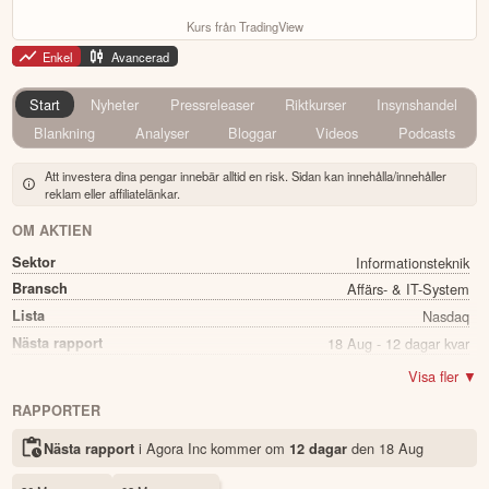
Kurs från TradingView
Enkel
Avancerad
Start
Nyheter
Pressreleaser
Riktkurser
Insynshandel
Blankning
Analyser
Bloggar
Videos
Podcasts
Att investera dina pengar innebär alltid en risk. Sidan kan innehålla/innehåller
reklam eller affiliatelänkar.
OM AKTIEN
Sektor
Informationsteknik
Bransch
Affärs- & IT-System
Lista
Nasdaq
Nästa rapport
18 Aug - 12 dagar kvar
Namn
Agora Inc
Visa fler ▼
Ticker
API
RAPPORTER
Status
Noterad
i Agora Inc kommer
om
den
18 Aug
Nästa rapport
12 dagar
Land
USA
Första handelsdag
25 Jun 2020