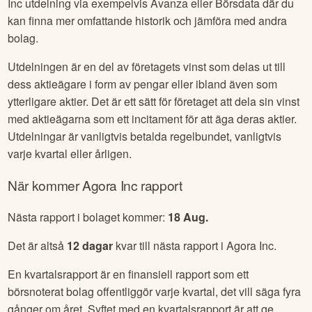
Inc
utdelning via exempelvis Avanza eller Börsdata där du
kan finna mer omfattande historik och jämföra med andra
bolag.
Utdelningen är en del av företagets vinst som delas ut till
dess aktieägare i form av pengar eller ibland även som
ytterligare aktier. Det är ett sätt för företaget att dela sin vinst
med aktieägarna som ett incitament för att äga deras aktier.
Utdelningar är vanligtvis betalda regelbundet, vanligtvis
varje kvartal eller årligen.
När kommer
Agora Inc
rapport
Nästa rapport i bolaget kommer:
18 Aug
.
Det är altså
12
dagar
kvar till nästa rapport i
Agora Inc
.
En kvartalsrapport är en finansiell rapport som ett
börsnoterat bolag offentliggör varje kvartal, det vill säga fyra
gånger om året. Syftet med en kvartalsrapport är att ge