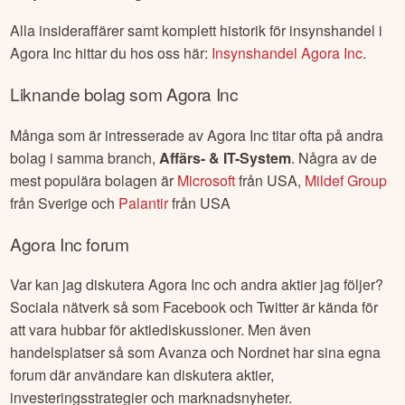
Alla insideraffärer samt komplett historik för insynshandel i
Agora Inc
hittar du hos oss här:
Insynshandel
Agora Inc
.
Liknande bolag som
Agora Inc
Många som är intresserade av
Agora Inc
titar ofta på andra
bolag i samma branch,
Affärs- & IT-System
. Några av de
mest populära bolagen är
Microsoft
från
USA
,
Mildef Group
från
Sverige
och
Palantir
från
USA
Agora Inc
forum
Var kan jag diskutera
Agora Inc
och andra aktier jag följer?
Sociala nätverk så som Facebook och Twitter är kända för
att vara hubbar för aktiediskussioner. Men även
handelsplatser så som Avanza och Nordnet har sina egna
forum där användare kan diskutera aktier,
investeringsstrategier och marknadsnyheter.