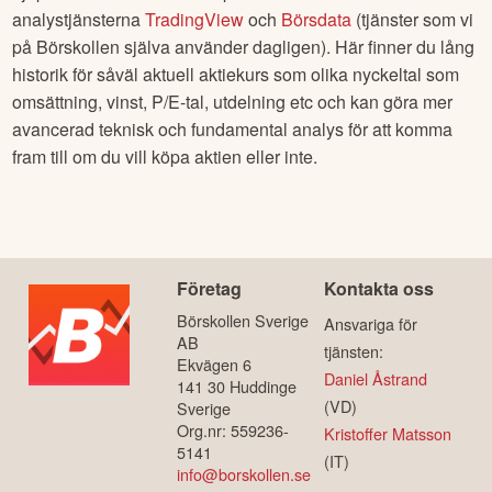
analystjänsterna
TradingView
och
Börsdata
(tjänster som vi
på Börskollen själva använder dagligen). Här finner du lång
historik för såväl aktuell aktiekurs som olika nyckeltal som
omsättning, vinst, P/E-tal, utdelning etc och kan göra mer
avancerad teknisk och fundamental analys för att komma
fram till om du vill köpa aktien eller inte.
Företag
Kontakta oss
Börskollen Sverige
Ansvariga för
AB
tjänsten:
Ekvägen 6
Daniel Åstrand
141 30 Huddinge
(VD)
Sverige
Org.nr: 559236-
Kristoffer Matsson
5141
(IT)
info@borskollen.se