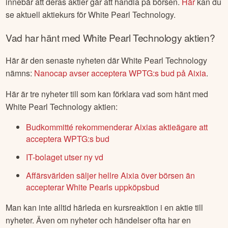
innebär att deras aktier går att handla på börsen.
Här
kan du
se aktuell aktiekurs för
White Pearl Technology
.
Vad har hänt med
White Pearl Technology
aktien?
Här är den senaste nyheten där
White Pearl Technology
nämns:
Nanocap avser acceptera WPTG:s bud på Aixia
.
Här är tre nyheter till som kan förklara vad som hänt med
White Pearl Technology
aktien:
Budkommitté rekommenderar Aixias aktieägare att
acceptera WPTG:s bud
IT-bolaget utser ny vd
Affärsvärlden säljer hellre Aixia över börsen än
accepterar White Pearls uppköpsbud
Man kan inte alltid härleda en kursreaktion i en aktie till
nyheter. Även om nyheter och händelser ofta har en