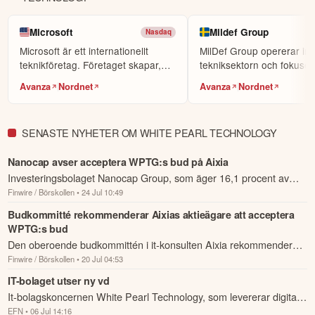
Microsoft
Mildef Group
Nasdaq
Microsoft är ett internationellt
MilDef Group opererar in
teknikföretag. Företaget skapar,
tekniksektorn och fokuser
designar och p...
utveckla hållbar h...
Avanza
Nordnet
Avanza
Nordnet
SENASTE NYHETER OM WHITE PEARL TECHNOLOGY
Nanocap avser acceptera WPTG:s bud på Aixia
Investeringsbolaget Nanocap Group, som äger 16,1 procent av
Finwire / Börskollen
• 24 Jul 10:49
aktiekapitalet och 11,8 procent av rösterna i AI- och IT-
infrastrukturbolaget Ai...
Budkommitté rekommenderar Aixias aktieägare att acceptera
WPTG:s bud
Den oberoende budkommittén i it-konsulten Aixia rekommenderar
Finwire / Börskollen
• 20 Jul 04:53
enhälligt aktieägarna att acceptera White Pearl Technology
Groups uppköpserbju...
IT-bolaget utser ny vd
It-bolagskoncernen White Pearl Technology, som levererar digitala
EFN
• 06 Jul 14:16
transformationslösningar, har utsett medgrundaren och största