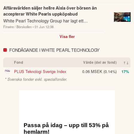
ägaren Ebrah...
Affärsvärlden säljer hellre Aixia över börsen än
accepterar White Pearls uppköpsbud
White Pearl Technology Group har lagt ett
Finwire / Börskollen
• 01 Jun 12:38
uppköpsbud på Aixia som är ett konsult- och it-
infrastrukturbolag.
Visa fler
FONDÄGANDE I WHITE PEARL TECHNOLOGY
Fond
Värde (del av fond)
↑↓
PLUS Teknologi Sverige Index
0.06 MSEK
(0.14%)
17%
* Svenska fonder exkl. specialfonder.