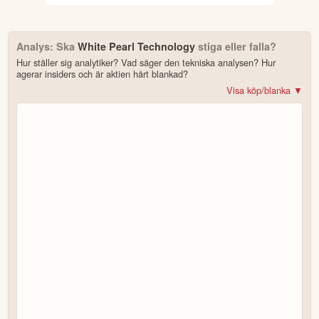
Analys: Ska
White Pearl Technology
stiga eller falla?
Hur ställer sig analytiker? Vad säger den tekniska analysen? Hur
agerar insiders och är aktien hårt blankad?
Visa köp/blanka ▼
Bonus: Få upp till 500 USD i tillgångar när du öppnar konto –
se
erbjudandet!
4.2
av 5
Trustpilot
10 000+ olika marknader samlade – aktier, ETF:er & krypto
CopyTrader™ –
kopiera portföljen för toppinvesterare
För- & efterhandel på utvalda börser – ligg steget före
– över 100 olika att välja på
Handla riktig krypto
Bonus: Upp till
på oinvesterat kapital
3,55 % årlig ränta
Köp eller blanka White Pearl Technology
7 enkla steg – så här kommer du igång