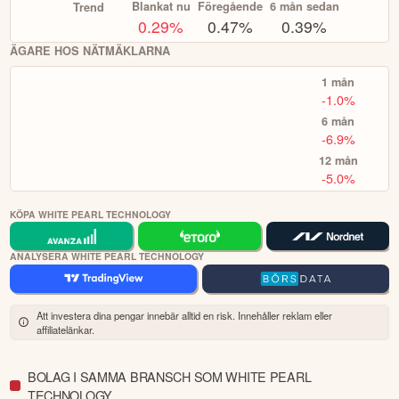
Blankat nu
Föregående
6 mån sedan
Trend
information för att utvecklas, däribland utbildningskurser via
0.29
%
0.47%
0.39%
eToro Academy, nyheter, smidiga verktyg och ett av
världens största sociala investerarforum.
ÄGARE HOS NÄTMÄKLARNA
1 mån
ÖPPNA KONTO
-1.0%
KOPIERA TOPPINVESTERARE
6 mån
-6.9%
eToro är en investeringsplattform för flera tillgångsslag. Värdet på
12 mån
dina investeringar kan gå upp eller ner. Du riskerar ditt kapital.
-5.0%
KÖPA WHITE PEARL TECHNOLOGY
ANALYSERA WHITE PEARL TECHNOLOGY
Att investera dina pengar innebär alltid en risk. Innehåller reklam eller
affiliatelänkar.
BOLAG I SAMMA BRANSCH SOM WHITE PEARL
TECHNOLOGY