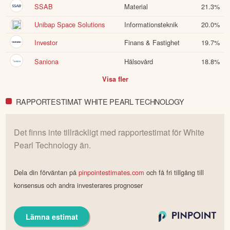
SSAB
Material
21.3
%
Unibap Space Solutions
Informationsteknik
20.0
%
Investor
Finans & Fastighet
19.7
%
Saniona
Hälsovård
18.8
%
Visa fler
RAPPORTESTIMAT WHITE PEARL TECHNOLOGY
Det finns inte tillräckligt med rapportestimat för
White
Pearl Technology
än.
Dela din förväntan på
pinpointestimates.com
och få fri tillgång till
konsensus och andra investerares prognoser
Lämna estimat