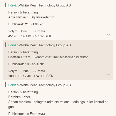
Förvärv
•
White Pearl Technology Group AB
Person & befattning
Arne Nabseth
,
Styrelseledamot
Publicerat:
21 Jul 08:20
Volym
Pris
Summa
4519,0
14,413
65 132
SEK
Förvärv
•
White Pearl Technology Group AB
Person & befattning
Chettan Ottam
,
Ekonomichef/finanschef/finansdirektör
Publicerat:
18 Feb 15:01
Volym
Pris
Summa
10000,0
17,40
174 000
SEK
Förvärv
•
White Pearl Technology Group AB
Person & befattning
Ebrahim Laher
,
Annan medlem i bolagets administrations-, lednings- eller kontrollor
gan
Publicerat:
18 Feb 06:33