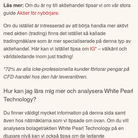
Läs mer:
Om du är ny till aktiehandel tipsar vi om vår stora
guide
Aktier för nybörjare
.
Om du istället är intresserad av att börja handla mer aktivt
med aktien (trading) finns det istället så kallade
tradingmäklare som är mer specialiserade på denna typ av
aktiehandel. Här kan vi istället tipsa om
IG
* – välkänt och
världsledande inom just trading!
*
72% av alla icke-professionella kunder förlorar pengar på
CFD-handel hos den här leverantören.
Hur kan jag lära mig mer och analysera
White Pearl
Technology
?
Du finner väldigt mycket information på denna sida samt
även hos nätmäklarna som vi tipsade om ovan. Om du vill
analysera bolaget/aktien
White Pearl Technology
på en
djupare nivå kan vi också tipsa om de ledande