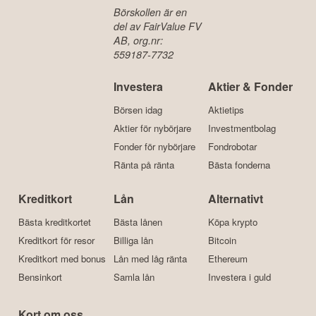
Börskollen är en
del av FairValue FV
AB, org.nr:
559187-7732
Investera
Aktier & Fonder
Börsen idag
Aktietips
Aktier för nybörjare
Investmentbolag
Fonder för nybörjare
Fondrobotar
Ränta på ränta
Bästa fonderna
Kreditkort
Lån
Alternativt
Bästa kreditkortet
Bästa lånen
Köpa krypto
Kreditkort för resor
Billiga lån
Bitcoin
Kreditkort med bonus
Lån med låg ränta
Ethereum
Bensinkort
Samla lån
Investera i guld
Kort om oss