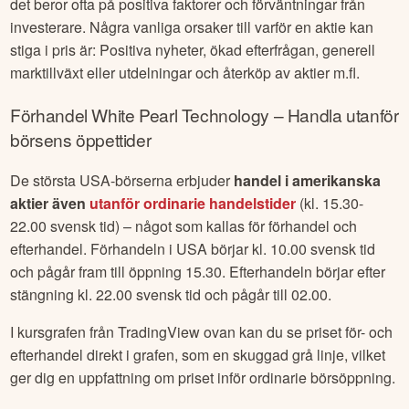
det beror ofta på positiva faktorer och förväntningar från
investerare. Några vanliga orsaker till varför en aktie kan
stiga i pris är: Positiva nyheter, ökad efterfrågan, generell
marktillväxt eller utdelningar och återköp av aktier m.fl.
Förhandel
White Pearl Technology
– Handla utanför
börsens öppettider
De största USA-börserna erbjuder
handel i amerikanska
aktier även
utanför ordinarie handelstider
(kl. 15.30-
22.00 svensk tid) – något som kallas för förhandel och
efterhandel. Förhandeln i USA börjar kl. 10.00 svensk tid
och pågår fram till öppning 15.30. Efterhandeln börjar efter
stängning kl. 22.00 svensk tid och pågår till 02.00.
I kursgrafen från TradingView ovan kan du se priset för- och
efterhandel direkt i grafen, som en skuggad grå linje, vilket
ger dig en uppfattning om priset inför ordinarie börsöppning.