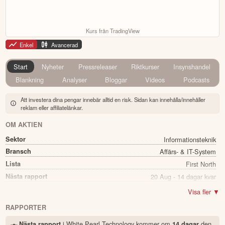
Kurs från TradingView
Enkel
Avancerad
Start
Nyheter
Pressreleaser
Riktkurser
Insynshandel
Blankning
Analyser
Bloggar
Videos
Podcasts
Att investera dina pengar innebär alltid en risk. Sidan kan innehålla/innehåller
reklam eller affiliatelänkar.
OM AKTIEN
Sektor
Informationsteknik
Bransch
Affärs- & IT-System
Lista
First North
Nästa rapport
20 Aug - 14 dagar kvar
Utdelning
Nej
Visa fler ▼
Namn
White Pearl Technology
RAPPORTER
Ticker
WPTG B
i White Pearl Technology kommer
om
den
Nästa rapport
14 dagar