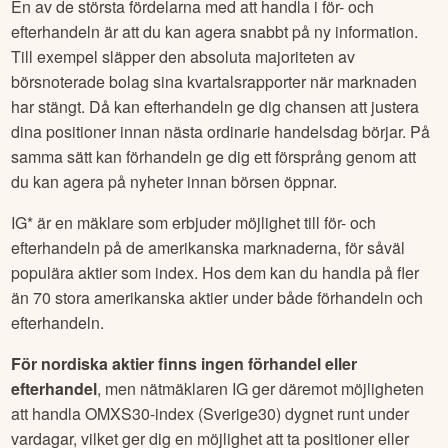
En av de största fördelarna med att handla i för- och
efterhandeln är att du kan agera snabbt på ny information.
Till exempel släpper den absoluta majoriteten av
börsnoterade bolag sina kvartalsrapporter när marknaden
har stängt. Då kan efterhandeln ge dig chansen att justera
dina positioner innan nästa ordinarie handelsdag börjar. På
samma sätt kan förhandeln ge dig ett försprång genom att
du kan agera på nyheter innan börsen öppnar.
IG* är en mäklare som erbjuder möjlighet till för- och
efterhandeln på de amerikanska marknaderna, för såväl
populära aktier som index. Hos dem kan du handla på fler
än 70 stora amerikanska aktier under både förhandeln och
efterhandeln.
För nordiska aktier finns ingen förhandel eller
efterhandel
, men nätmäklaren IG ger däremot möjligheten
att handla OMXS30-index (Sverige30) dygnet runt under
vardagar, vilket ger dig en möjlighet att ta positioner eller