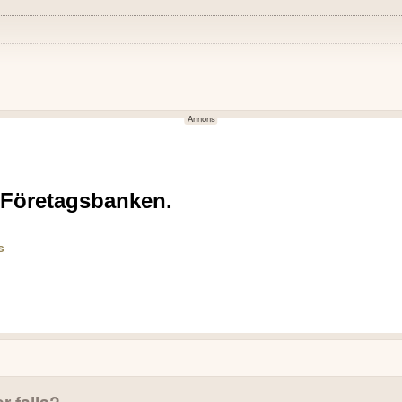
NEGATIVT
0,8 MSEK jämfört med -18,5 MSEK
Nettoomsättningen minskade
Justerad EBITDA minskade til
från -10,1 MSEK.
14,8% (16,2%).
 ökade till 89,1 MSEK (17,9).
Fireshine hade ett svagt kv
k tillväxt i lokal valuta.
minskning med 68,7%.
hållslanseringar under året.
Petrol och Piranha genomför
personalneddragningar.
Kassaflödet totalt för konce
investeringar och utbetalning
er falla?