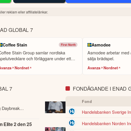
tt potentiellt förvärv av Cold Iron. Den föreslagna transaktionsstrukturen
ler reklam eller affiliatelänkar.
erfått hela sin investering. Transaktionen är villkorad av godkännande 
vera vår strategi: att stärka kärnverksamheten, utveckla vår portfölj av 
AD GLOBAL 7
Coffee Stain
Asmodee
First North
I och kan därför innehålla förenklingar eller sakna viss information. I
Coffee Stain Group samlar nordiska
Asmodee arbetar med a
agets fullständiga kvartalsrapport innan du fattar investeringsbeslut. Hist
spelutvecklare och förläggare under ett
sälja brädspel.
ller andra förbättringsförslag i materialet är du välkommen att
konta
ak, ...
Avanza
Nordnet
Avanza
Nordnet
AL 7
FONDÄGANDE I ENAD G
Fond
ag Daybreak
Handelsbanken Sverige Ind
ning av
Handelsbanken Norden Ind
m Elite 2 den 25