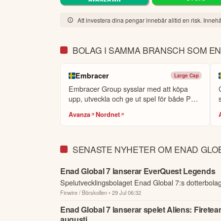
I april ingick EG7 en avsiktsförklaring avseende e
Att investera dina pengar innebär alltid en risk. Innehål
prestation efter lansering, efter att EG7 har åt
Sammantaget fortsätter vi att fokusera på att exek
BOLAG I SAMMA BRANSCH SOM EN
inställning till såväl organiska initiativ som M&A.
Embracer
Large Cap
Denna summering har tagits fram med hjälp av A
Embracer Group sysslar med att köpa
eller personlig rådgivning. Ta alltid del av bol
upp, utveckla och ge ut spel för både PC
framtida avkastning.
Skulle du upptäcka fel e
och...
t
Avanza
Nordnet
Öppna rapport (PDF)
SENASTE NYHETER OM ENAD GLOB
Enad Global 7 lanserar EverQuest Legends
Spelutvecklingsbolaget Enad Global 7:s dotterbol
Finwire / Börskollen
• 29 Jul 06:32
Games har lanserat EverQuest Legends, en nytolk
originalspelet EverQuest,...
Enad Global 7 lanserar spelet Aliens: Firetea
augusti