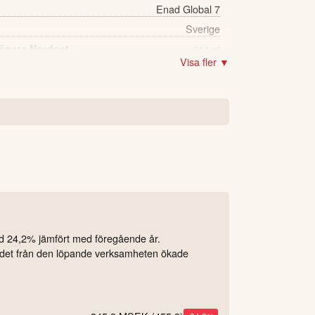
Enad Global 7
Sverige
 ägare Nordnet
611 st
Visa fler ▼
d 24,2% jämfört med föregående år.
flödet från den löpande verksamheten ökade