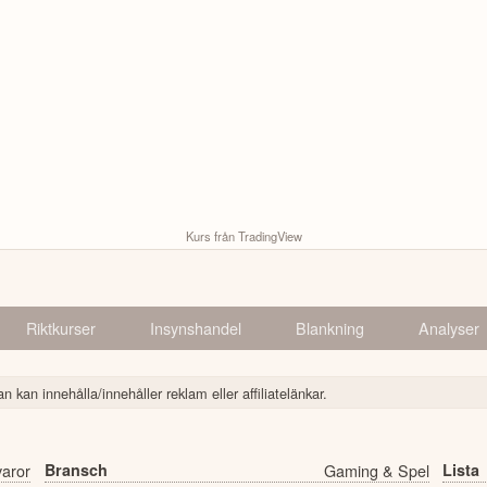
Kurs från TradingView
Riktkurser
Insynshandel
Blankning
Analyser
n kan innehålla/innehåller reklam eller affiliatelänkar.
varor
Bransch
Gaming & Spel
Lista