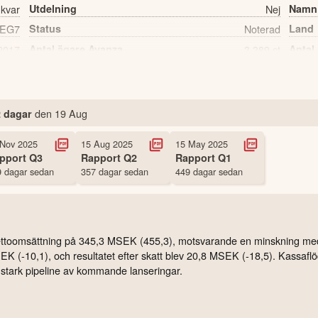
 kvar
Utdelning
Nej
Namn
EG7
Status
Noterad
Land
2017
Antal ägare Avanza
3,389 st
Antal
den
19 Aug
 dagar
 Nov 2025
15 Aug 2025
15 May 2025
pport
Q3
Rapport
Q2
Rapport
Q1
 dagar sedan
357 dagar sedan
449 dagar sedan
ettoomsättning på 345,3 MSEK (455,3), motsvarande en minskning me
MSEK (-10,1), och resultatet efter skatt blev 20,8 MSEK (-18,5). Kassa
n stark pipeline av kommande lanseringar.