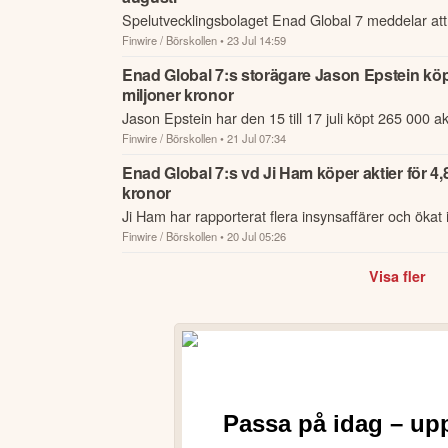
Spelutvecklingsbolaget Enad Global 7 meddelar att 
Finwire / Börskollen
• 23 Jul 14:59
Fireteam Elite 2" kommer att lanseras globalt den 25
Playstat...
Enad Global 7:s storägare Jason Epstein köpe
miljoner kronor
Jason Epstein har den 15 till 17 juli köpt 265 000 akt
Finwire / Börskollen
• 21 Jul 07:34
spelutvecklingsbolaget Enad Global 7 där han är s
styrelseledamot.
Enad Global 7:s vd Ji Ham köper aktier för 4,
kronor
Ji Ham har rapporterat flera insynsaffärer och öka
Finwire / Börskollen
• 20 Jul 05:26
totalt 265 000 aktier i spelutvecklingsbolaget Enad
är vd...
Visa fler