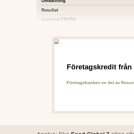
Omsättning
Resultat
Justerad EBITDA
Justerad EBITDA marginal
Kassaflöde från den löpande verksamheten
Resultat per aktie
Justerad EBIT
POSITIVT
Resultat efter skatt vände till positivt 2
föregående år.
EBIT förbättrades kraftigt till 29,2 MSEK 
Kassaflöde från den löpande verksamheten
Daybreak och Big Blue Bubble visade organis
Stark pipeline av kommande spel- och inne
Analys: Ska
Enad Global 7
stiga ell