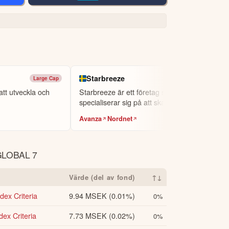
 kopplar köpeskillingen till spelets kommersiella 
från aktieägarna vid den kommande årsstämman.

livespel samt upprätthålla en disciplinerad 
Starbreeze
Large Cap
Small Cap
nnehållet ska inte ses som investeringsråd
tt utveckla och
Starbreeze är ett företag som
orisk avkastning är ingen garanti för
specialiserar sig på att skapa datorspel.
kta oss
.
Avanza
Nordnet
LOBAL 7
Värde (del av fond)
↑↓
ex Criteria
9.94 MSEK
(0.01%)
0%
ex Criteria
7.73 MSEK
(0.02%)
0%