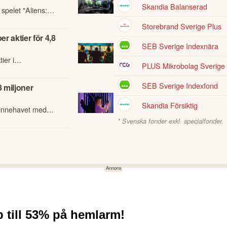
Skandia Balanserad
spelet "Aliens:
 augusti till
Storebrand Sverige Plus
r aktier för 4,8
SEB Sverige Indexnära
ier i
PLUS Mikrobolag Sverige 
torägare och
SEB Sverige Indexfond
8 miljoner
Skandia Försiktig
t innehavet med
 Global 7 där han
* Svenska fonder exkl. specialfonder.