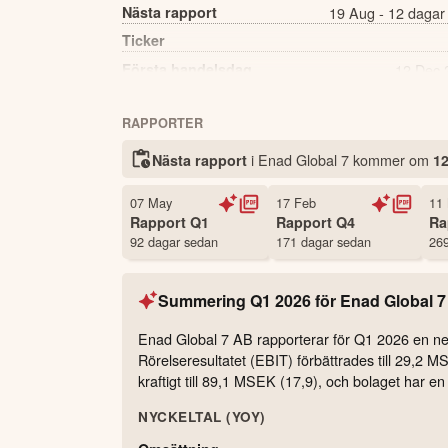
Nästa rapport
19 Aug - 12 dagar
Ticker
Första handelsdag
12 Dec 
Källa:
Börsdata
RAPPORTER
i Enad Global 7 kommer
om
Nästa rapport
12
07 May
17 Feb
11
Rapport
Q1
Rapport
Q4
Ra
92 dagar sedan
171 dagar sedan
269
Summering
Q1 2026
för
Enad Global 7
Enad Global 7 AB rapporterar för Q1 2026 en n
Rörelseresultatet (EBIT) förbättrades till 29,2 
kraftigt till 89,1 MSEK (17,9), och bolaget har e
NYCKELTAL (YOY)