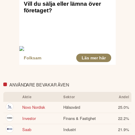
Det är viktigt att notera att den rapport som nu redovisas avser 
perioden innan de mest genomgripande förändringarna tog vid. 
Siffrorna bör läsas i det ljuset.
Denna summering har tagits fram med hjälp av AI och kan
därför innehålla förenklingar eller sakna viss information.
Innehållet ska inte ses som investeringsråd eller personlig
rådgivning. Ta alltid del av bolagets fullständiga kvartalsrapport
innan du fattar investeringsbeslut. Historisk avkastning är ingen
garanti för framtida avkastning.
Skulle du upptäcka fel eller
andra förbättringsförslag i materialet är du välkommen att
kontakta oss
.
ANVÄNDARE BEVAKAR ÄVEN
Öppna rapport (PDF)
Aktie
Sektor
Andel
Novo Nordisk
Hälsovård
25.0
%
Investor
Finans & Fastighet
22.2
%
Saab
Industri
21.9
%