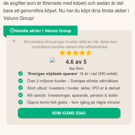
de avgifter som är förenade med köpet) och sedan är det
bara att genomföra köpet. Nu har du köpt dina första aktier i
Valuno Group
!
Handla aktier i Valuno Group
Att investera dina pengar innebär alltid en risk. Sidan kan
innehålla/innehåller reklam eller affiliatelänkar.
4.6
av 5
App Store
“
” 16 år i rad (SKI-enkät)
Sveriges nöjdaste sparare
Över 2 miljoner kunder – Sveriges största nätmäklare
Stort utbud: Investera i fonder, aktier, IPO:er & derivat
Allt samlat: Investeringar, sparande, pension & bolån
Öppna konto helt gratis – kom igång på några minuter
KOM IGÅNG IDAG