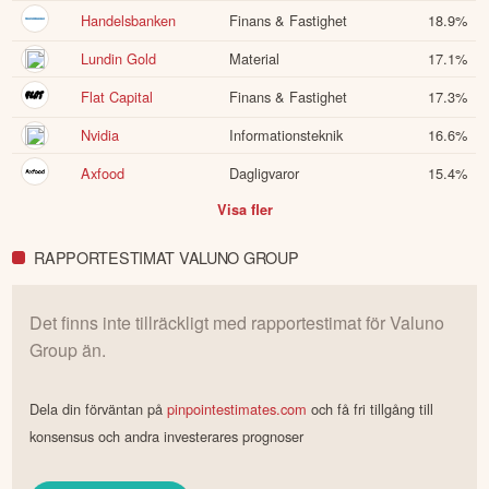
Handelsbanken
Finans & Fastighet
18.9
%
Lundin Gold
Material
17.1
%
Flat Capital
Finans & Fastighet
17.3
%
Nvidia
Informationsteknik
16.6
%
Axfood
Dagligvaror
15.4
%
Visa fler
RAPPORTESTIMAT VALUNO GROUP
Det finns inte tillräckligt med rapportestimat för
Valuno
Group
än.
Dela din förväntan på
pinpointestimates.com
och få fri tillgång till
konsensus och andra investerares prognoser