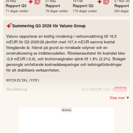
29 May
21 May
19 Feb
27 Nov 2025
Första handelsdag
10 Jul 2019
Rapport
Q3
Rapport
Rapport
Q2
Rapport
Q
71 dagar sedan
79 dagar sedan
170 dagar sedan
254 dagar s
Antal ägare Avanza
6,708 st
Antal ägare Nordnet
865 st
Summering
Q3 2026
för
Valuno Group
Källa:
Börsdata
Valuno rapporterar en kraftig minskning i nettoomsättning till 16,5
mEUR för Q3 2025/26 jämfört med 107,4 mEUR samma kvartal
föregående år, främst på grund av minskade volymer och en
omstrukturering av intäktsmodellen. Rörelseresultatet för kvartalet blev
-0,9 mEUR (-0,6), och bruttomarginalen sjönk till 1,8% (2,2%). Bolaget
genomgår omfattande kostnadsbesparingar och ledningsförändringar
för att stabilisera verksamheten.
NYCKELTAL (YOY)
16,5 MEUR
(107,4)
Omsättning
-84.6
%
Visa mer ▼
−0,9 MEUR
(−0,6)
Resultat
1,8 %
(2,2)
Bruttomarginal
-0.4
−0,2 MEUR
(−0,1)
Justerad EBITDA
−1,3 MEUR
(−5,9)
Kassaflöde från den löpande verksamheten