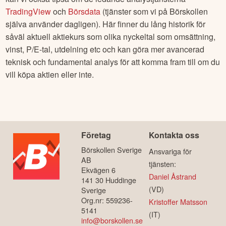
TradingView
och
Börsdata
(tjänster som vi på Börskollen
själva använder dagligen). Här finner du lång historik för
såväl aktuell aktiekurs som olika nyckeltal som omsättning,
vinst, P/E-tal, utdelning etc och kan göra mer avancerad
teknisk och fundamental analys för att komma fram till om du
vill köpa aktien eller inte.
Företag
Kontakta oss
Börskollen Sverige
Ansvariga för
AB
tjänsten:
Ekvägen 6
Daniel Åstrand
141 30 Huddinge
(VD)
Sverige
Org.nr: 559236-
Kristoffer Matsson
5141
(IT)
info@borskollen.se