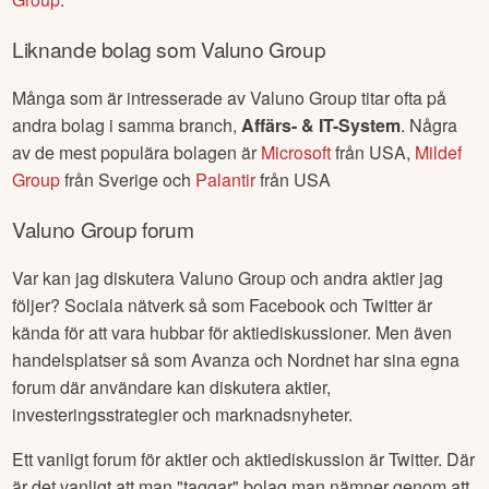
Liknande bolag som
Valuno Group
Många som är intresserade av
Valuno Group
titar ofta på
andra bolag i samma branch,
Affärs- & IT-System
. Några
av de mest populära bolagen är
Microsoft
från
USA
,
Mildef
Group
från
Sverige
och
Palantir
från
USA
Valuno Group
forum
Var kan jag diskutera
Valuno Group
och andra aktier jag
följer? Sociala nätverk så som Facebook och Twitter är
kända för att vara hubbar för aktiediskussioner. Men även
handelsplatser så som Avanza och Nordnet har sina egna
forum där användare kan diskutera aktier,
investeringsstrategier och marknadsnyheter.
Ett vanligt forum för aktier och aktiediskussion är Twitter. Där
är det vanligt att man "taggar" bolag man nämner genom att