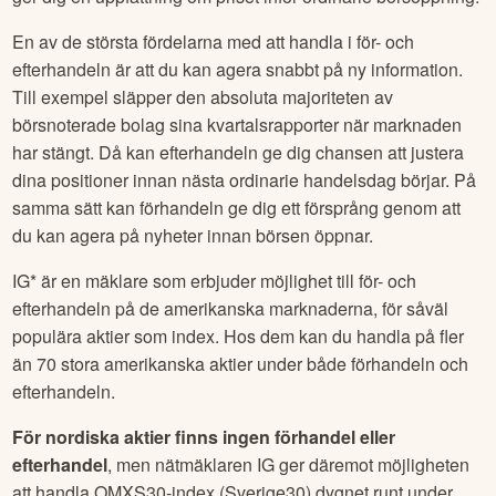
En av de största fördelarna med att handla i för- och
efterhandeln är att du kan agera snabbt på ny information.
Till exempel släpper den absoluta majoriteten av
börsnoterade bolag sina kvartalsrapporter när marknaden
har stängt. Då kan efterhandeln ge dig chansen att justera
dina positioner innan nästa ordinarie handelsdag börjar. På
samma sätt kan förhandeln ge dig ett försprång genom att
du kan agera på nyheter innan börsen öppnar.
IG* är en mäklare som erbjuder möjlighet till för- och
efterhandeln på de amerikanska marknaderna, för såväl
populära aktier som index. Hos dem kan du handla på fler
än 70 stora amerikanska aktier under både förhandeln och
efterhandeln.
För nordiska aktier finns ingen förhandel eller
efterhandel
, men nätmäklaren IG ger däremot möjligheten
att handla OMXS30-index (Sverige30) dygnet runt under