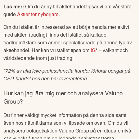
Läs mer:
Om du är ny till aktiehandel tipsar vi om vår stora
guide
Aktier för nybörjare
.
Om du istället är intresserad av att börja handla mer aktivt
med aktien (trading) finns det istället så kallade
tradingmäklare som är mer specialiserade på denna typ av
aktiehandel. Här kan vi istället tipsa om
IG
* – välkänt och
världsledande inom just trading!
*
72% av alla icke-professionella kunder förlorar pengar på
CFD-handel hos den här leverantören.
Hur kan jag lära mig mer och analysera
Valuno
Group
?
Du finner väldigt mycket information på denna sida samt
även hos nätmäklarna som vi tipsade om ovan. Om du vill
analysera bolaget/aktien
Valuno Group
på en djupare nivå
kan vi också tipsa om de ledande analystjänsterna