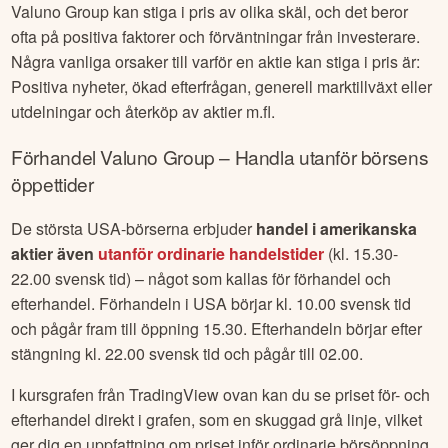
Valuno Group
kan stiga i pris av olika skäl, och det beror
ofta på positiva faktorer och förväntningar från investerare.
Några vanliga orsaker till varför en aktie kan stiga i pris är:
Positiva nyheter, ökad efterfrågan, generell marktillväxt eller
utdelningar och återköp av aktier m.fl.
Förhandel
Valuno Group
– Handla utanför börsens
öppettider
De största USA-börserna erbjuder
handel i amerikanska
aktier även
utanför ordinarie handelstider
(kl. 15.30-
22.00 svensk tid) – något som kallas för förhandel och
efterhandel. Förhandeln i USA börjar kl. 10.00 svensk tid
och pågår fram till öppning 15.30. Efterhandeln börjar efter
stängning kl. 22.00 svensk tid och pågår till 02.00.
I kursgrafen från TradingView ovan kan du se priset för- och
efterhandel direkt i grafen, som en skuggad grå linje, vilket
ger dig en uppfattning om priset inför ordinarie börsöppning.