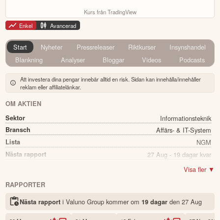
Kurs från TradingView
Enkel
Avancerad
Start
Nyheter
Pressreleaser
Riktkurser
Insynshandel
Blankning
Analyser
Bloggar
Videos
Podcasts
Att investera dina pengar innebär alltid en risk. Sidan kan innehålla/innehåller
reklam eller affiliatelänkar.
OM AKTIEN
Sektor
Informationsteknik
Bransch
Affärs- & IT-System
Lista
NGM
Nästa rapport
27 Aug - 19 dagar kvar
Utdelning
Nej
Visa fler ▼
Namn
Valuno Group
RAPPORTER
Ticker
VALUNO
i Valuno Group kommer
om
den
27 Aug
Nästa rapport
19 dagar
Status
Noterad
Land
Sverige