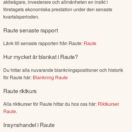
aktieägare, investerare och allmänheten en insikt i
företagets ekonomiska prestation under den senaste
kvartalsperioden.
Raute
senaste rapport
Länk till senaste rapporten från
Raute
:
Raute
Hur mycket är blankat i
Raute
?
Du hittar alla nuvarande blankningspositioner och historik
för
Raute
här:
Blankning
Raute
Raute
riktkurs
Alla riktkurser för
Raute
hittar du hos oss här:
Riktkurser
Raute
.
Insynshandel i
Raute