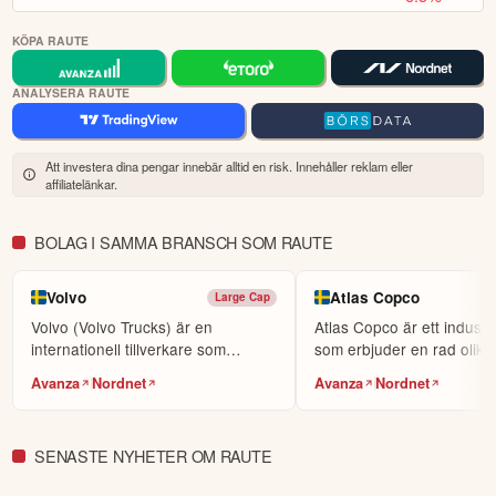
KÖPA RAUTE
Öppna rapport (PDF)
ANALYSERA RAUTE
Att investera dina pengar innebär alltid en risk. Innehåller reklam eller
affiliatelänkar.
BOLAG I SAMMA BRANSCH SOM RAUTE
Volvo
Atlas Copco
Large Cap
Volvo (Volvo Trucks) är en
Atlas Copco är ett industr
internationell tillverkare som
som erbjuder en rad olika
producerar lastbilar, ...
produkter och tjäns...
Avanza
Nordnet
Avanza
Nordnet
SENASTE NYHETER OM RAUTE