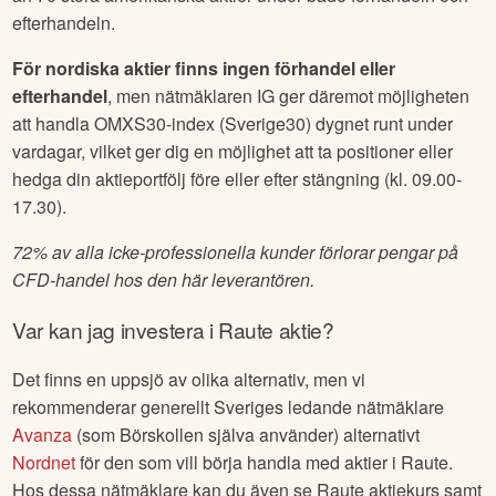
efterhandeln.
För nordiska aktier finns ingen förhandel eller
efterhandel
, men nätmäklaren IG ger däremot möjligheten
att handla OMXS30-index (Sverige30) dygnet runt under
vardagar, vilket ger dig en möjlighet att ta positioner eller
hedga din aktieportfölj före eller efter stängning (kl. 09.00-
17.30).
72% av alla icke-professionella kunder förlorar pengar på
CFD-handel hos den här leverantören.
Var kan jag investera i
Raute
aktie?
Det finns en uppsjö av olika alternativ, men vi
rekommenderar generellt Sveriges ledande nätmäklare
Avanza
(som Börskollen själva använder) alternativt
Nordnet
för den som vill börja handla med aktier i
Raute
.
Hos dessa nätmäklare kan du även se
Raute
aktiekurs samt