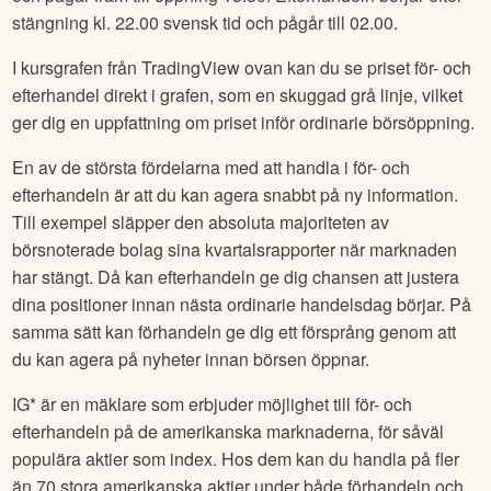
stängning kl. 22.00 svensk tid och pågår till 02.00.
I kursgrafen från TradingView ovan kan du se priset för- och
efterhandel direkt i grafen, som en skuggad grå linje, vilket
ger dig en uppfattning om priset inför ordinarie börsöppning.
En av de största fördelarna med att handla i för- och
efterhandeln är att du kan agera snabbt på ny information.
Till exempel släpper den absoluta majoriteten av
börsnoterade bolag sina kvartalsrapporter när marknaden
har stängt. Då kan efterhandeln ge dig chansen att justera
dina positioner innan nästa ordinarie handelsdag börjar. På
samma sätt kan förhandeln ge dig ett försprång genom att
du kan agera på nyheter innan börsen öppnar.
IG* är en mäklare som erbjuder möjlighet till för- och
efterhandeln på de amerikanska marknaderna, för såväl
populära aktier som index. Hos dem kan du handla på fler
än 70 stora amerikanska aktier under både förhandeln och