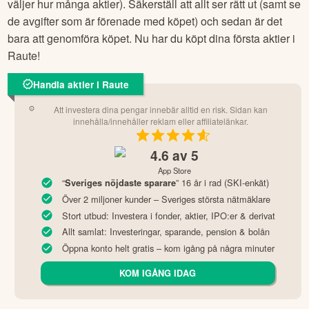
väljer hur många aktier). Säkerställ att allt ser rätt ut (samt se
de avgifter som är förenade med köpet) och sedan är det
bara att genomföra köpet. Nu har du köpt dina första aktier i
Raute
!
Handla aktier i Raute
Att investera dina pengar innebär alltid en risk. Sidan kan
innehålla/innehåller reklam eller affiliatelänkar.
4.6
av 5
App Store
“
” 16 år i rad (SKI-enkät)
Sveriges nöjdaste sparare
Över 2 miljoner kunder – Sveriges största nätmäklare
Stort utbud: Investera i fonder, aktier, IPO:er & derivat
Allt samlat: Investeringar, sparande, pension & bolån
Öppna konto helt gratis – kom igång på några minuter
KOM IGÅNG IDAG