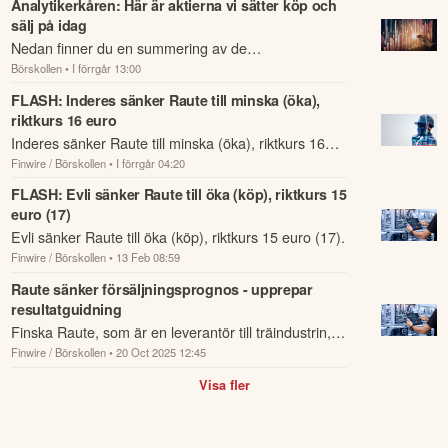
Analytikerkåren: Här är aktierna vi sätter köp och
sälj på idag
Nedan finner du en summering av de
Börskollen
• I förrgår 13:00
analysrekommendationer och riktkursförändringar
som har rapporterats om idag den 7 augusti.
FLASH: Inderes sänker Raute till minska (öka),
riktkurs 16 euro
Inderes sänker Raute till minska (öka), riktkurs 16
Finwire / Börskollen
• I förrgår 04:20
euro.
FLASH: Evli sänker Raute till öka (köp), riktkurs 15
euro (17)
Evli sänker Raute till öka (köp), riktkurs 15 euro (17).
Finwire / Börskollen
• 13 Feb 08:59
Raute sänker försäljningsprognos - upprepar
resultatguidning
Finska Raute, som är en leverantör till träindustrin,
Finwire / Börskollen
• 20 Oct 2025 12:45
varnar för att nettoförsäljningen i år blir lägre än
tidigare förväntat.
Visa fler