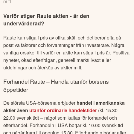
m.fl.
Varför stiger
Raute
aktien - är den
undervärderad?
Raute
kan stiga i pris av olika skäl, och det beror ofta på
positiva faktorer och förväntningar från investerare. Några
vanliga orsaker till varför en aktie kan stiga i pris är: Positiva
nyheter, ökad efterfrågan, generell marktillväxt eller
utdelningar och återköp av aktier m.fl.
Förhandel
Raute
– Handla utanför börsens
öppettider
De största USA-börserna erbjuder
handel i amerikanska
aktier även
utanför ordinarie handelstider
(kl. 15.30-
22.00 svensk tid) – något som kallas för förhandel och
efterhandel. Förhandeln i USA börjar kl. 10.00 svensk tid
och pågår fram till öppning 15.30. Efterhandeln börjar efter