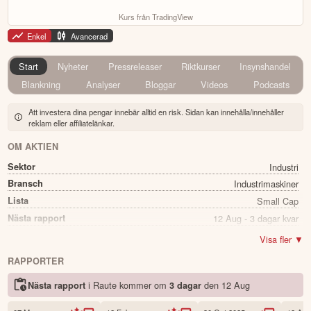
Kurs från TradingView
Enkel
Avancerad
Start
Nyheter
Pressreleaser
Riktkurser
Insynshandel
Blankning
Analyser
Bloggar
Videos
Podcasts
Att investera dina pengar innebär alltid en risk. Sidan kan innehålla/innehåller
reklam eller affiliatelänkar.
OM AKTIEN
Sektor
Industri
Bransch
Industrimaskiner
Lista
Small Cap
Nästa rapport
12 Aug - 3 dagar kvar
Utdelning
Ja
Visa fler ▼
Direkavkastning
4.42%
RAPPORTER
Utdelning summa
0.65
i Raute kommer
om
den
12 Aug
Nästa rapport
3 dagar
Namn
Raute
Ticker
RAUTE