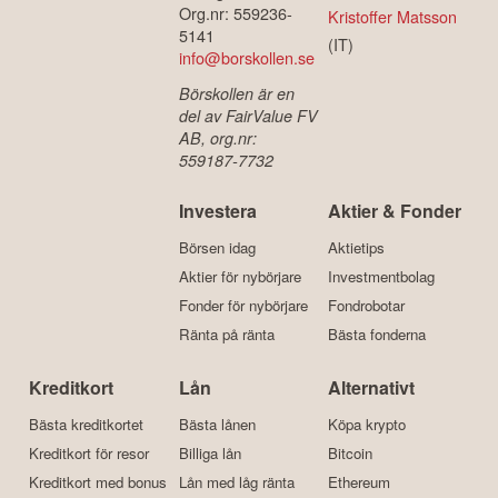
Org.nr: 559236-
Kristoffer Matsson
5141
(IT)
info@borskollen.se
Börskollen är en
del av FairValue FV
AB, org.nr:
559187-7732
Investera
Aktier & Fonder
Börsen idag
Aktietips
Aktier för nybörjare
Investmentbolag
Fonder för nybörjare
Fondrobotar
Ränta på ränta
Bästa fonderna
Kreditkort
Lån
Alternativt
Bästa kreditkortet
Bästa lånen
Köpa krypto
Kreditkort för resor
Billiga lån
Bitcoin
Kreditkort med bonus
Lån med låg ränta
Ethereum