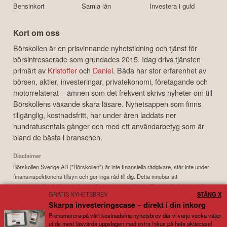
Bensinkort
Samla lån
Investera i guld
Kort om oss
Börskollen är en prisvinnande nyhetstidning och tjänst för
börsintresserade som grundades 2015. Idag drivs tjänsten
primärt av
Kristoffer
och
Daniel
. Båda har stor erfarenhet av
börsen, aktier, investeringar, privatekonomi, företagande och
motorrelaterat – ämnen som det frekvent skrivs nyheter om till
Börskollens växande skara läsare. Nyhetsappen som finns
tillgänglig, kostnadsfritt, har under åren laddats ner
hundratusentals gånger och med ett användarbetyg som är
bland de bästa i branschen.
Disclaimer
Börskollen Sverige AB ("Börskollen") är inte finansiella rådgivare, står inte under
finansinspektionens tillsyn och ger inga råd till dig. Detta innebär att
investeringsbeslut baserade på information som direkt eller indirekt härrörande
GRATIS NYHETSBREV
STÄNG X
från Börskollen eller personer med koppling till Börskollen, alltid fattas
Skarpa investeringscase – direkt i din inkorg
självständigt av investeraren. Börskollen frånsäger sig allt ansvar för eventuell
förlust eller skada av vad slag det må vara som grundar sig på användandet av
Prenumerera på vårt kostnadsfria nyhetsbrev där vi varje vecka väljer
ut de mest läsvärda uppslagen med extra fokus på heta aktiecase!
material härrörande från tjänsten Börskollen.