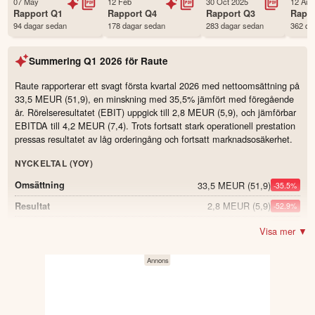
07 May
12 Feb
30 Oct 2025
12 Aug
Status
Noterad
Rapport
Q1
Rapport
Q4
Rapport
Q3
Rapp
94 dagar sedan
178 dagar sedan
283 dagar sedan
362 da
Land
Finland
Första handelsdag
01 Jan 1997
Summering
Q1 2026
för
Raute
Antal ägare Avanza
87 st
Antal ägare Nordnet
2,513 st
Raute rapporterar ett svagt första kvartal 2026 med nettoomsättning på
33,5 MEUR (51,9), en minskning med 35,5% jämfört med föregående
Källa:
Börsdata
år. Rörelseresultatet (EBIT) uppgick till 2,8 MEUR (5,9), och jämförbar
EBITDA till 4,2 MEUR (7,4). Trots fortsatt stark operationell prestation
pressas resultatet av låg orderingång och fortsatt marknadsosäkerhet.
NYCKELTAL (YOY)
33,5 MEUR
(51,9)
Omsättning
-35.5
%
2,8 MEUR
(5,9)
Resultat
-52.9
%
4,2 MEUR
(7,4)
Jämförbar EBITDA
-43.0
%
Visa mer ▼
12,6 %
(14,3)
Jämförbar EBITDA-marginal
-1.7
81 MEUR
(146)
Orderbok
-44.5
%
17 MEUR
(15)
Orderingång
13.3
%
65,2 %
(53,7)
Soliditet
11.5