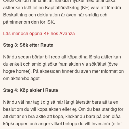
OBS! Om du har tänkt att handla mycket med utländska
aktier kan istället en Kapitalförsäkring (KF) vara att föredra.
Beskattning och deklaration är även här smidig och
påminner om den för ISK.
Läs mer och öppna KF hos Avanza
Steg 3: Sök efter
Raute
När du sedan börjar bli redo att köpa dina första aktier kan
du enkelt och smidigt söka fram aktien via sökfältet (övre
högre hörnet). På aktiesidan finner du även mer information
om aktien/bolaget.
Steg 4: Köp aktier i
Raute
När du väl har tagit dig så här långt återstår bara att ta en
beslut om du vill köpa aktien eller ej. Om du beslutar dig för
att det är en bra aktie att köpa, klickar du bara på den blåa
köpknappen och anger vilket belopp du vill investera (eller