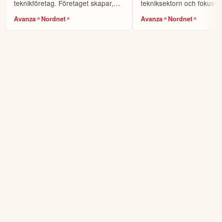
teknikföretag. Företaget skapar,
tekniksektorn och fokuser
designar och p...
utveckla hållbar h...
Avanza
Nordnet
Avanza
Nordnet