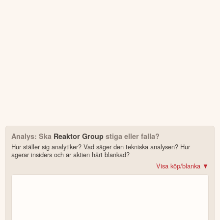
Första handelsdag
15 Jun
Antal ägare Avanza
3 st
Antal ägare Nordnet
1,254 st
Källa:
Börsdata
Analys: Ska
Reaktor Group
stiga eller falla?
Hur ställer sig analytiker? Vad säger den tekniska analysen? Hur
agerar insiders och är aktien hårt blankad?
Visa köp/blanka ▼
Bonus: Få upp till 500 USD i tillgångar när du öppnar konto –
se
erbjudandet!
4.2
av 5