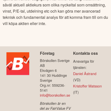
såväl aktuell aktiekurs som olika nyckeltal som omsättning,
vinst, P/E-tal, utdelning etc och kan göra mer avancerad
teknisk och fundamental analys för att komma fram till om du
vill köpa aktien eller inte.
Företag
Kontakta oss
Börskollen Sverige
Ansvariga för
AB
tjänsten:
Ekvägen 6
Daniel Åstrand
141 30 Huddinge
(VD)
Sverige
Org.nr: 559236-
Kristoffer Matsson
5141
(IT)
info@borskollen.se
Börskollen är en
del av FairValue FV