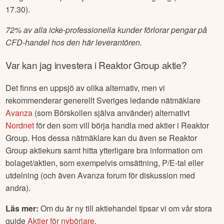
17.30).
72% av alla icke-professionella kunder förlorar pengar på
CFD-handel hos den här leverantören.
Var kan jag investera i
Reaktor Group
aktie?
Det finns en uppsjö av olika alternativ, men vi
rekommenderar generellt Sveriges ledande nätmäklare
Avanza
(som Börskollen själva använder) alternativt
Nordnet
för den som vill börja handla med aktier i
Reaktor
Group
. Hos dessa nätmäklare kan du även se
Reaktor
Group
aktiekurs samt hitta ytterligare bra information om
bolaget/aktien, som exempelvis omsättning, P/E-tal eller
utdelning (och även Avanza forum för diskussion med
andra).
Läs mer:
Om du är ny till aktiehandel tipsar vi om vår stora
guide
Aktier för nybörjare
.