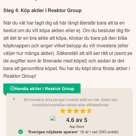
Steg 4: Köp aktier i
Reaktor Group
När du väl har tagit dig så här långt återstår bara att ta en
beslut om du vill köpa aktien eller ej. Om du beslutar dig för
att det är en bra aktie att köpa, klickar du bara på den blåa
köpknappen och anger vilket belopp du vill investera (eller
väljer hur många aktier). Säkerställ att allt ser rätt ut (samt se
de avgifter som är förenade med köpet) och sedan är det
bara att genomföra köpet. Nu har du köpt dina första aktier i
Reaktor Group
!
Handla aktier i Reaktor Group
Att investera dina pengar innebär alltid en risk. Sidan kan
innehålla/innehåller reklam eller affiliatelänkar.
4.6
av 5
App Store
“
” 16 år i rad (SKI-enkät)
Sveriges nöjdaste sparare