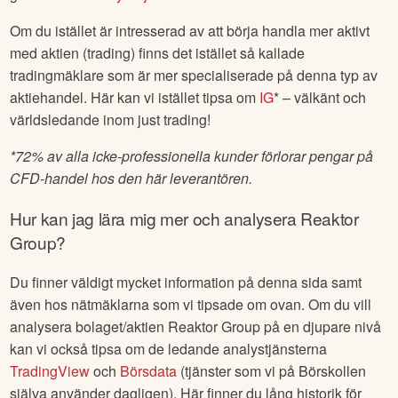
Om du istället är intresserad av att börja handla mer aktivt
med aktien (trading) finns det istället så kallade
tradingmäklare som är mer specialiserade på denna typ av
aktiehandel. Här kan vi istället tipsa om
IG
* – välkänt och
världsledande inom just trading!
*
72% av alla icke-professionella kunder förlorar pengar på
CFD-handel hos den här leverantören.
Hur kan jag lära mig mer och analysera
Reaktor
Group
?
Du finner väldigt mycket information på denna sida samt
även hos nätmäklarna som vi tipsade om ovan. Om du vill
analysera bolaget/aktien
Reaktor Group
på en djupare nivå
kan vi också tipsa om de ledande analystjänsterna
TradingView
och
Börsdata
(tjänster som vi på Börskollen
själva använder dagligen). Här finner du lång historik för