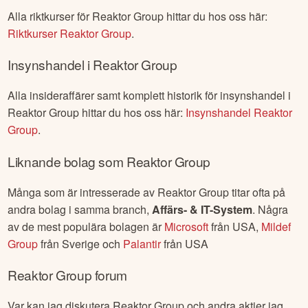
Alla riktkurser för
Reaktor Group
hittar du hos oss här:
Riktkurser
Reaktor Group
.
Insynshandel i
Reaktor Group
Alla insideraffärer samt komplett historik för insynshandel i
Reaktor Group
hittar du hos oss här:
Insynshandel
Reaktor
Group
.
Liknande bolag som
Reaktor Group
Många som är intresserade av
Reaktor Group
titar ofta på
andra bolag i samma branch,
Affärs- & IT-System
. Några
av de mest populära bolagen är
Microsoft
från
USA
,
Mildef
Group
från
Sverige
och
Palantir
från
USA
Reaktor Group
forum
Var kan jag diskutera
Reaktor Group
och andra aktier jag