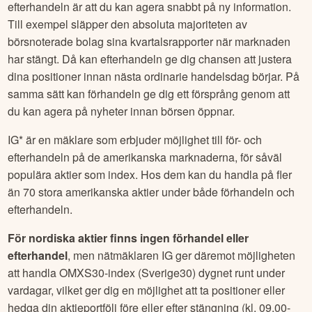
efterhandeln är att du kan agera snabbt på ny information.
Till exempel släpper den absoluta majoriteten av
börsnoterade bolag sina kvartalsrapporter när marknaden
har stängt. Då kan efterhandeln ge dig chansen att justera
dina positioner innan nästa ordinarie handelsdag börjar. På
samma sätt kan förhandeln ge dig ett försprång genom att
du kan agera på nyheter innan börsen öppnar.
IG* är en mäklare som erbjuder möjlighet till för- och
efterhandeln på de amerikanska marknaderna, för såväl
populära aktier som index. Hos dem kan du handla på fler
än 70 stora amerikanska aktier under både förhandeln och
efterhandeln.
För nordiska aktier finns ingen förhandel eller
efterhandel
, men nätmäklaren IG ger däremot möjligheten
att handla OMXS30-index (Sverige30) dygnet runt under
vardagar, vilket ger dig en möjlighet att ta positioner eller
hedga din aktieportfölj före eller efter stängning (kl. 09.00-