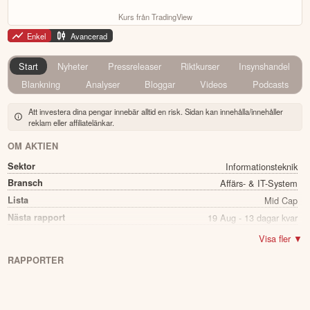
Kurs från TradingView
Enkel
Avancerad
Start
Nyheter
Pressreleaser
Riktkurser
Insynshandel
Blankning
Analyser
Bloggar
Videos
Podcasts
Att investera dina pengar innebär alltid en risk. Sidan kan innehålla/innehåller
reklam eller affiliatelänkar.
OM AKTIEN
Sektor
Informationsteknik
Bransch
Affärs- & IT-System
Lista
Mid Cap
Nästa rapport
19 Aug - 13 dagar kvar
Utdelning
Nej
Visa fler ▼
Namn
Reaktor Group
RAPPORTER
Ticker
REAKTOR
Status
Noterad
Land
Finland