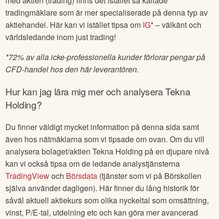
med aktien (trading) finns det istället så kallade
tradingmäklare som är mer specialiserade på denna typ av
aktiehandel. Här kan vi istället tipsa om
IG
* – välkänt och
världsledande inom just trading!
*
72% av alla icke-professionella kunder förlorar pengar på
CFD-handel hos den här leverantören.
Hur kan jag lära mig mer och analysera
Tekna
Holding
?
Du finner väldigt mycket information på denna sida samt
även hos nätmäklarna som vi tipsade om ovan. Om du vill
analysera bolaget/aktien
Tekna Holding
på en djupare nivå
kan vi också tipsa om de ledande analystjänsterna
TradingView
och
Börsdata
(tjänster som vi på Börskollen
själva använder dagligen). Här finner du lång historik för
såväl aktuell aktiekurs som olika nyckeltal som omsättning,
vinst, P/E-tal, utdelning etc och kan göra mer avancerad