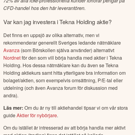
72% av alla icke-professionella kunder förlorar pengar på
CFD-handel hos den här leverantören.
Var kan jag investera i
Tekna Holding
aktie?
Det finns en uppsjö av olika alternativ, men vi
rekommenderar generellt Sveriges ledande nätmäklare
Avanza
(som Börskollen själva använder) alternativt
Nordnet
för den som vill börja handla med aktier i
Tekna
Holding
. Hos dessa nätmäklare kan du även se
Tekna
Holding
aktiekurs samt hitta ytterligare bra information om
bolaget/aktien, som exempelvis omsättning, P/E-tal eller
utdelning (och även Avanza forum för diskussion med
andra).
Läs mer:
Om du är ny till aktiehandel tipsar vi om vår stora
guide
Aktier för nybörjare
.
Om du istället är intresserad av att börja handla mer aktivt