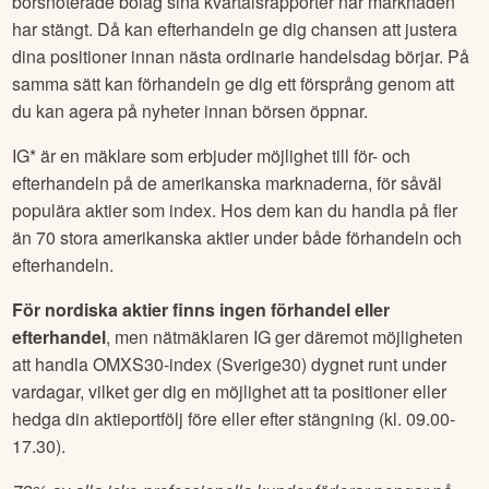
börsnoterade bolag sina kvartalsrapporter när marknaden
har stängt. Då kan efterhandeln ge dig chansen att justera
dina positioner innan nästa ordinarie handelsdag börjar. På
samma sätt kan förhandeln ge dig ett försprång genom att
du kan agera på nyheter innan börsen öppnar.
IG* är en mäklare som erbjuder möjlighet till för- och
efterhandeln på de amerikanska marknaderna, för såväl
populära aktier som index. Hos dem kan du handla på fler
än 70 stora amerikanska aktier under både förhandeln och
efterhandeln.
För nordiska aktier finns ingen förhandel eller
efterhandel
, men nätmäklaren IG ger däremot möjligheten
att handla OMXS30-index (Sverige30) dygnet runt under
vardagar, vilket ger dig en möjlighet att ta positioner eller
hedga din aktieportfölj före eller efter stängning (kl. 09.00-
17.30).