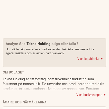
Analys: Ska
Tekna Holding
stiga eller falla?
Hur ställer sig analytiker? Vad säger den tekniska analysen? Hur
agerar insiders och är aktien hårt blankad?
Visa köp/blanka ▼
Bonus: Få upp till 500 USD i tillgångar när du öppnar konto –
se
erbjudandet!
OM BOLAGET
Tekna Holding är ett företag inom tillverkningsindustrin som
4.2
av 5
fokuserar på nanoteknik. De utvecklar och producerar en rad olika
produkter, inklusive sådana tillverkade av nanopulver. Förutom
Trustpilot
deras huvudsakliga verksamhet erbjuder de även
10 000+ olika marknader samlade – aktier, ETF:er & krypto
Visa beskrivningen ▼
eftermarknadsservice, support och underhåll. Deras kunder finns
CopyTrader™ –
kopiera portföljen för toppinvesterare
ÄGARE HOS NÄTMÄKLARNA
inom en mängd olika branscher, som flygindustrin, gruvsektorn och
För- & efterhandel på utvalda börser – ligg steget före
medicinteknik. Företaget är verksamt globalt, med en stark närvaro