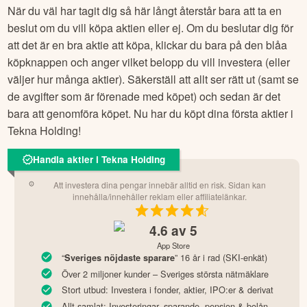
När du väl har tagit dig så här långt återstår bara att ta en
beslut om du vill köpa aktien eller ej. Om du beslutar dig för
att det är en bra aktie att köpa, klickar du bara på den blåa
köpknappen och anger vilket belopp du vill investera (eller
väljer hur många aktier). Säkerställ att allt ser rätt ut (samt se
de avgifter som är förenade med köpet) och sedan är det
bara att genomföra köpet. Nu har du köpt dina första aktier i
Tekna Holding
!
Handla aktier i Tekna Holding
Att investera dina pengar innebär alltid en risk. Sidan kan
innehålla/innehåller reklam eller affiliatelänkar.
4.6
av 5
App Store
“
” 16 år i rad (SKI-enkät)
Sveriges nöjdaste sparare
Över 2 miljoner kunder – Sveriges största nätmäklare
Stort utbud: Investera i fonder, aktier, IPO:er & derivat
Allt samlat: Investeringar, sparande, pension & bolån