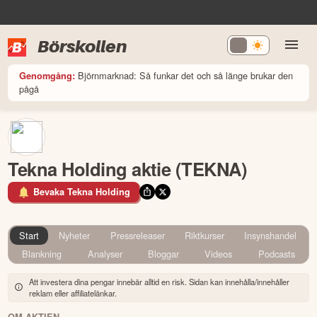
Börskollen
Björnmarknad: Så funkar det och så länge brukar den
Genomgång:
pågå
Tekna Holding aktie (TEKNA)
Bevaka Tekna Holding
Start
Nyheter
Pressreleaser
Riktkurser
Insynshandel
Blankning
Analyser
Bloggar
Videos
Podcasts
Att investera dina pengar innebär alltid en risk. Sidan kan innehålla/innehåller
reklam eller affiliatelänkar.