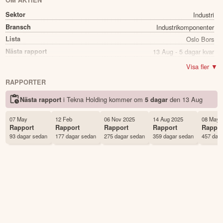
OM AKTIEN
Sektor
Industri
Bransch
Industrikomponenter
Lista
Oslo Bors
Nästa rapport
13 Aug - 5 dagar kvar
Utdelning
Nej
Visa fler ▼
Namn
Tekna Holding
RAPPORTER
Ticker
TEKNA
i Tekna Holding kommer
om
den
13 Aug
Nästa rapport
5 dagar
Status
Noterad
Land
Norge
07 May
12 Feb
06 Nov 2025
14 Aug 2025
08 May 
Första handelsdag
29 Mar 2021
Rapport
Rapport
Rapport
Rapport
Rappor
93 dagar sedan
177 dagar sedan
275 dagar sedan
359 dagar sedan
457 dag
Antal ägare Avanza
64 st
Antal ägare Nordnet
1,631 st
Källa:
Börsdata