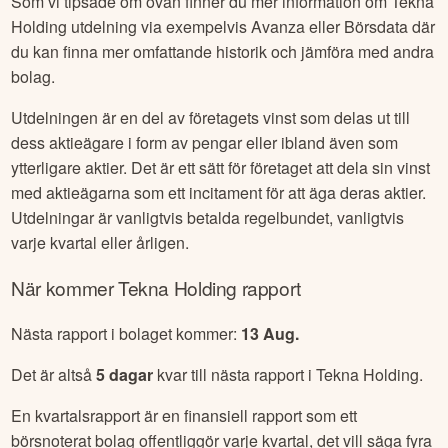
Som vi tipsade om ovan finner du mer information om
Tekna
Holding
utdelning via exempelvis Avanza eller Börsdata där
du kan finna mer omfattande historik och jämföra med andra
bolag.
Utdelningen är en del av företagets vinst som delas ut till
dess aktieägare i form av pengar eller ibland även som
ytterligare aktier. Det är ett sätt för företaget att dela sin vinst
med aktieägarna som ett incitament för att äga deras aktier.
Utdelningar är vanligtvis betalda regelbundet, vanligtvis
varje kvartal eller årligen.
När kommer
Tekna Holding
rapport
Nästa rapport i bolaget kommer:
13 Aug
.
Det är altså
5
dagar
kvar till nästa rapport i
Tekna Holding
.
En kvartalsrapport är en finansiell rapport som ett
börsnoterat bolag offentliggör varje kvartal, det vill säga fyra