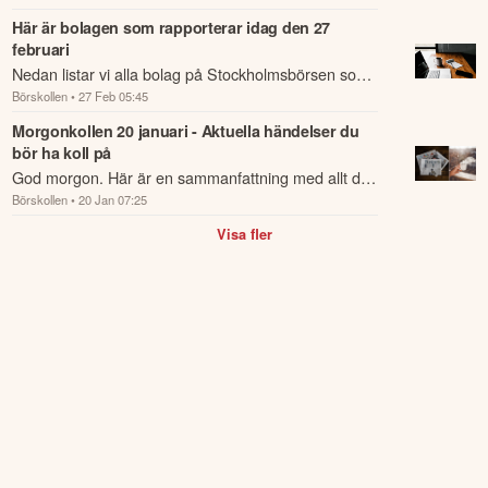
Här är bolagen som rapporterar idag den 27
februari
Nedan listar vi alla bolag på Stockholmsbörsen som
Börskollen
• 27 Feb 05:45
rapporterar idag den 27 februari.
Morgonkollen 20 januari - Aktuella händelser du
bör ha koll på
God morgon. Här är en sammanfattning med allt du
Börskollen
• 20 Jan 07:25
behöver veta om nattens händelser och kommande
dagens viktigaste händelser på börsen.
Visa fler