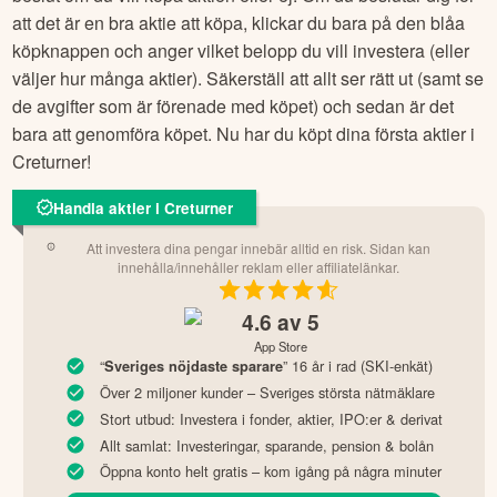
att det är en bra aktie att köpa, klickar du bara på den blåa
köpknappen och anger vilket belopp du vill investera (eller
väljer hur många aktier). Säkerställ att allt ser rätt ut (samt se
de avgifter som är förenade med köpet) och sedan är det
bara att genomföra köpet. Nu har du köpt dina första aktier i
Creturner
!
Handla aktier i Creturner
Att investera dina pengar innebär alltid en risk. Sidan kan
innehålla/innehåller reklam eller affiliatelänkar.
4.6
av 5
App Store
“
” 16 år i rad (SKI-enkät)
Sveriges nöjdaste sparare
Över 2 miljoner kunder – Sveriges största nätmäklare
Stort utbud: Investera i fonder, aktier, IPO:er & derivat
Allt samlat: Investeringar, sparande, pension & bolån
Öppna konto helt gratis – kom igång på några minuter