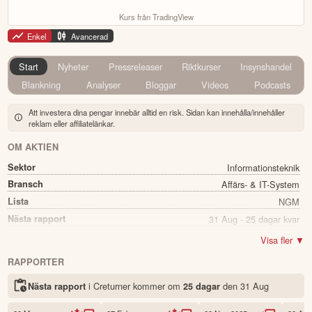
Kurs från TradingView
Enkel
Avancerad
Start
Nyheter
Pressreleaser
Riktkurser
Insynshandel
Blankning
Analyser
Bloggar
Videos
Podcasts
Att investera dina pengar innebär alltid en risk. Sidan kan innehålla/innehåller
reklam eller affiliatelänkar.
OM AKTIEN
Sektor
Informationsteknik
Bransch
Affärs- & IT-System
Lista
NGM
Nästa rapport
31 Aug - 25 dagar kvar
Utdelning
Nej
Visa fler ▼
Namn
Creturner
RAPPORTER
Ticker
CRET
i Creturner kommer
om
den
31 Aug
Nästa rapport
25 dagar
Status
Noterad
Land
Sverige