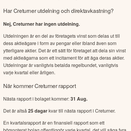
Har
Creturner
utdelning och direktavkastning?
Nej, Creturner har ingen utdelning.
Utdelningen är en del av företagets vinst som delas ut till
dess aktieägare i form av pengar eller ibland även som
ytterligare aktier. Det är ett sätt för företaget att dela sin vinst
med aktieägarna som ett incitament för att äga deras aktier.
Utdelningar är vanligtvis betalda regelbundet, vanligtvis
varje kvartal eller årligen.
När kommer
Creturner
rapport
Nästa rapport i bolaget kommer:
31 Aug
.
Det är altså
25
dagar
kvar till nästa rapport i
Creturner
.
En kvartalsrapport är en finansiell rapport som ett
börsnoterat bolag offentliggör varje kvartal, det vill säga fyra