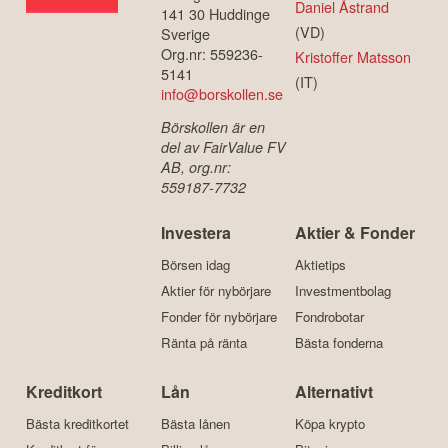
Daniel Åstrand
141 30 Huddinge
(VD)
Sverige
Org.nr: 559236-
Kristoffer Matsson
5141
(IT)
info@borskollen.se
Börskollen är en
del av FairValue FV
AB, org.nr:
559187-7732
Investera
Aktier & Fonder
Börsen idag
Aktietips
Aktier för nybörjare
Investmentbolag
Fonder för nybörjare
Fondrobotar
Ränta på ränta
Bästa fonderna
Kreditkort
Lån
Alternativt
Bästa kreditkortet
Bästa lånen
Köpa krypto