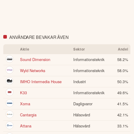
ANVÄNDARE BEVAKAR ÄVEN
Aktie
Sektor
Andel
Sound Dimension
Informationsteknik
58.2
%
Wyld Networks
Informationsteknik
58.0
%
IMHO Intermedia House
Industri
50.3
%
K33
Informationsteknik
49.6
%
Xoma
Dagligvaror
41.5
%
Cantargia
Hälsovård
42.1
%
Attana
Hälsovård
33.1
%