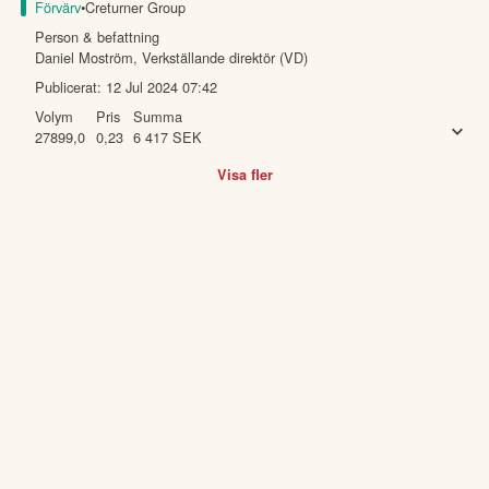
Förvärv
•
Creturner Group
Person & befattning
Daniel Moström
,
Verkställande direktör (VD)
Publicerat:
12 Jul 2024 07:42
Volym
Pris
Summa
27899,0
0,23
6 417
SEK
Visa fler