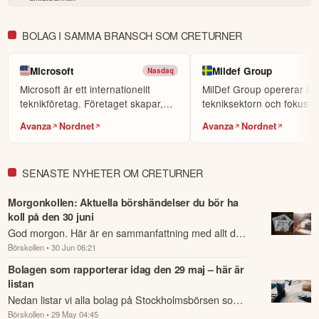
garanti för framtida avkastning.
Skulle du upptäcka fel eller
andra förbättringsförslag i materialet är du välkommen att
BOLAG I SAMMA BRANSCH SOM CRETURNER
kontakta oss
.
Microsoft
Mildef Group
Nasdaq
Öppna rapport (PDF)
Microsoft är ett internationellt
MilDef Group opererar in
teknikföretag. Företaget skapar,
tekniksektorn och fokuser
designar och p...
utveckla hållbar h...
Avanza
Nordnet
Avanza
Nordnet
SENASTE NYHETER OM CRETURNER
Morgonkollen: Aktuella börshändelser du bör ha
koll på den 30 juni
God morgon. Här är en sammanfattning med allt du
Börskollen
• 30 Jun 06:21
behöver veta om nattens händelser och kommande
dagens viktigaste händelser på börsen.
Bolagen som rapporterar idag den 29 maj – här är
listan
Nedan listar vi alla bolag på Stockholmsbörsen som
Börskollen
• 29 May 04:45
rapporterar idag den 29 maj.