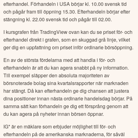
efterhandel. Förhandeln i USA börjar kl. 10.00 svensk tid
och pågår fram till öppning 15.30. Efterhandeln börjar efter
stängning kl. 22.00 svensk tid och pågår till 02.00.
I kursgrafen från TradingView ovan kan du se priset för- och
efterhandel direkt i grafen, som en skuggad grå linje, vilket
ger dig en uppfattning om priset inför ordinarie börsöppning.
En av de största fördelarna med att handla i för- och
efterhandeln är att du kan agera snabbt på ny information.
Till exempel släpper den absoluta majoriteten av
börsnoterade bolag sina kvartalsrapporter när marknaden
har stängt. Då kan efterhandeln ge dig chansen att justera
dina positioner innan nästa ordinarie handelsdag börjar. På
samma sätt kan förhandeln ge dig ett försprång genom att
du kan agera på nyheter innan börsen öppnar.
IG* är en mäklare som erbjuder möjlighet till för- och
efterhandeln på de amerikanska marknaderna, för såväl