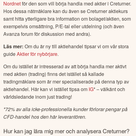
Nordnet
för den som vill börja handla med aktier i
Creturner
.
Hos dessa nätmäklare kan du även se
Creturner
aktiekurs
samt hitta ytterligare bra information om bolaget/aktien, som
exempelvis omsättning, P/E-tal eller utdelning (och även
Avanza forum för diskussion med andra).
Läs mer:
Om du är ny till aktiehandel tipsar vi om vår stora
guide
Aktier för nybörjare
.
Om du istället är intresserad av att börja handla mer aktivt
med aktien (trading) finns det istället så kallade
tradingmäklare som är mer specialiserade på denna typ av
aktiehandel. Här kan vi istället tipsa om
IG
* – välkänt och
världsledande inom just trading!
*
72% av alla icke-professionella kunder förlorar pengar på
CFD-handel hos den här leverantören.
Hur kan jag lära mig mer och analysera
Creturner
?