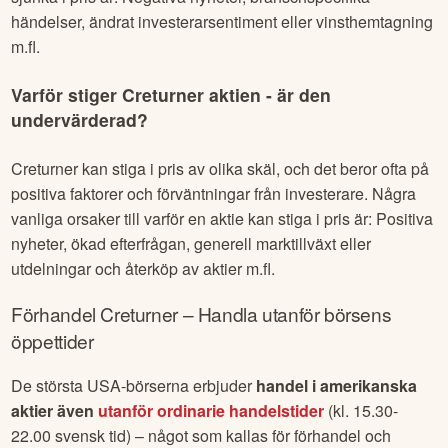
händelser, ändrat investerarsentiment eller vinsthemtagning
m.fl.
Varför stiger
Creturner
aktien - är den
undervärderad?
Creturner
kan stiga i pris av olika skäl, och det beror ofta på
positiva faktorer och förväntningar från investerare. Några
vanliga orsaker till varför en aktie kan stiga i pris är: Positiva
nyheter, ökad efterfrågan, generell marktillväxt eller
utdelningar och återköp av aktier m.fl.
Förhandel
Creturner
– Handla utanför börsens
öppettider
De största USA-börserna erbjuder
handel i amerikanska
aktier även
utanför ordinarie handelstider
(kl. 15.30-
22.00 svensk tid) – något som kallas för förhandel och