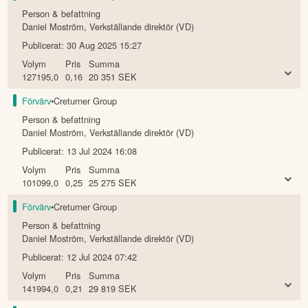
Person & befattning
Daniel Moström
,
Verkställande direktör (VD)
Publicerat:
30 Aug 2025 15:27
Volym
Pris
Summa
127195,0
0,16
20 351
SEK
Förvärv
•
Creturner Group
Person & befattning
Daniel Moström
,
Verkställande direktör (VD)
Publicerat:
13 Jul 2024 16:08
Volym
Pris
Summa
101099,0
0,25
25 275
SEK
Förvärv
•
Creturner Group
Person & befattning
Daniel Moström
,
Verkställande direktör (VD)
Publicerat:
12 Jul 2024 07:42
Volym
Pris
Summa
141994,0
0,21
29 819
SEK