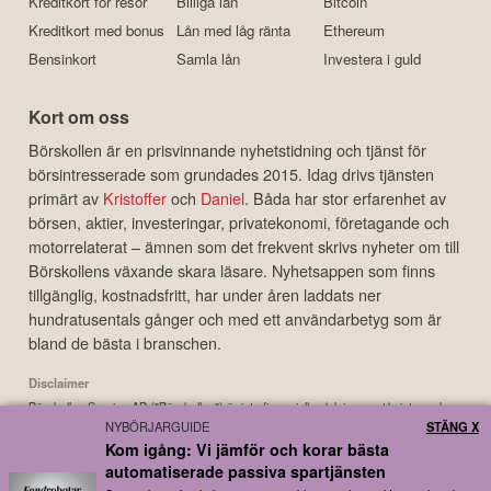
Kreditkort för resor
Billiga lån
Bitcoin
Kreditkort med bonus
Lån med låg ränta
Ethereum
Bensinkort
Samla lån
Investera i guld
Kort om oss
Börskollen är en prisvinnande nyhetstidning och tjänst för
börsintresserade som grundades 2015. Idag drivs tjänsten
primärt av
Kristoffer
och
Daniel
. Båda har stor erfarenhet av
börsen, aktier, investeringar, privatekonomi, företagande och
motorrelaterat – ämnen som det frekvent skrivs nyheter om till
Börskollens växande skara läsare. Nyhetsappen som finns
tillgänglig, kostnadsfritt, har under åren laddats ner
hundratusentals gånger och med ett användarbetyg som är
bland de bästa i branschen.
Disclaimer
Börskollen Sverige AB ("Börskollen") är inte finansiella rådgivare, står inte under
NYBÖRJARGUIDE
STÄNG X
finansinspektionens tillsyn och ger inga råd till dig. Detta innebär att
Kom igång: Vi jämför och korar bästa
investeringsbeslut baserade på information som direkt eller indirekt härrörande
automatiserade passiva spartjänsten
från Börskollen eller personer med koppling till Börskollen, alltid fattas
självständigt av investeraren. Börskollen frånsäger sig allt ansvar för eventuell