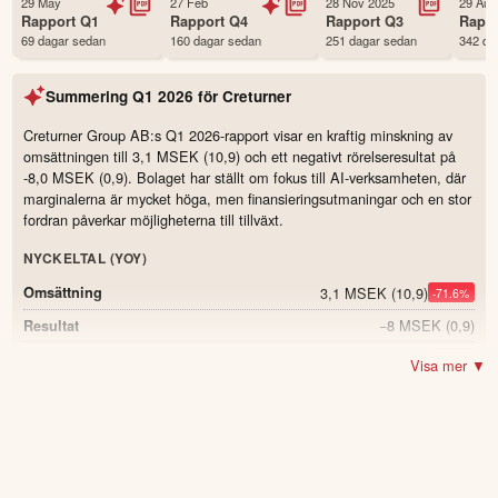
29 May
27 Feb
28 Nov 2025
29 Aug
Första handelsdag
22 Jun 2021
Rapport
Q1
Rapport
Q4
Rapport
Q3
Rapp
69 dagar sedan
160 dagar sedan
251 dagar sedan
342 da
Antal ägare Avanza
1,950 st
Antal ägare Nordnet
428 st
Summering
Q1 2026
för
Creturner
Källa:
Börsdata
Creturner Group AB:s Q1 2026-rapport visar en kraftig minskning av
omsättningen till 3,1 MSEK (10,9) och ett negativt rörelseresultat på
-8,0 MSEK (0,9). Bolaget har ställt om fokus till AI-verksamheten, där
marginalerna är mycket höga, men finansieringsutmaningar och en stor
fordran påverkar möjligheterna till tillväxt.
NYCKELTAL (YOY)
3,1 MSEK
(10,9)
Omsättning
-71.6
%
−8 MSEK
(0,9)
Resultat
−254 %
(8)
Rörelsemarginal
-262.0
Visa mer ▼
0,05 MSEK
(0,03)
Kassa
66.7
%
−0,11 SEK
Resultat per aktie
−0,5 MSEK
(6,4)
Resultat före avskrivningar (EBITDA)
2 306 st
Antal aktieägare