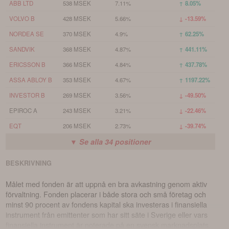
ABB LTD
538 MSEK
7.11%
↑ 8.05%
VOLVO B
428 MSEK
5.66%
↓ -13.59%
NORDEA SE
370 MSEK
4.9%
↑ 62.25%
SANDVIK
368 MSEK
4.87%
↑ 441.11%
ERICSSON B
366 MSEK
4.84%
↑ 437.78%
ASSA ABLOY B
353 MSEK
4.67%
↑ 1197.22%
INVESTOR B
269 MSEK
3.56%
↓ -49.50%
EPIROC A
243 MSEK
3.21%
↓ -22.46%
EQT
206 MSEK
2.73%
↓ -39.74%
▼ Se alla
34
positioner
BESKRIVNING
Målet med fonden är att uppnå en bra avkastning genom aktiv
förvaltning. Fonden placerar i både stora och små företag och
minst 90 procent av fondens kapital ska investeras i finansiella
instrument från emittenter som har sitt säte i Sverige eller vars
finansiella instrument är noterade på en svensk marknadsplats.