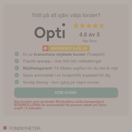
Trött på att själv välja fonder?
4.6
av 5
App Store
ANVÄNDER SJÄLVA
En av
(Trustpilot)
branschens nöjdaste kunder
Populär sparapp – över 600 000 nedladdningar
Få tillbaka avgiften om du inte är nöjd
Nöjdhetsgaranti:
Spara automatiskt i en fondportfölj anpassad för dig
Smidig lösning – kom igång på några minuter
KOM IGÅNG
Nya kunder som använder Börskollens unika kampanjkod
BORSKOLLEN50 får automatiskt 50 procent rabatt på Optis
avgift i 3 månader
FONDNYHETER