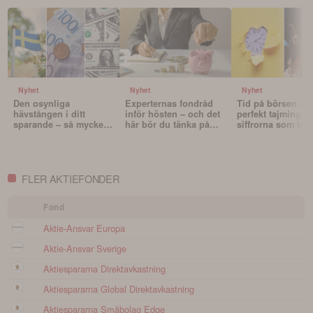
Nyhet
Nyhet
Nyhet
Den osynliga
Experternas fondråd
Tid på börsen slå
hävstången i ditt
inför hösten – och det
perfekt tajming – 
sparande – så mycket
här bör du tänka på
siffrorna som bev
påverkar valutan din
innan du väljer fonder
det
portfölj
FLER AKTIEFONDER
Fond
Aktie-Ansvar Europa
Aktie-Ansvar Sverige
Aktiespararna Direktavkastning
Aktiespararna Global Direktavkastning
Aktiespararna Småbolag Edge