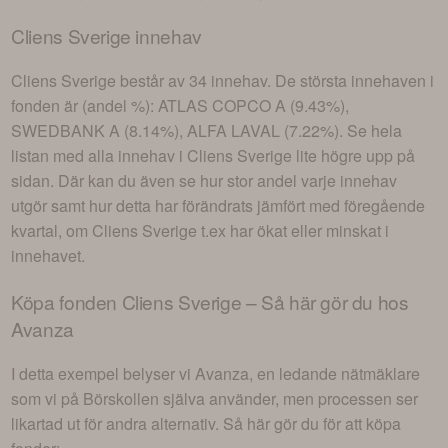
Cliens Sverige
innehav
Cliens Sverige
består av
34 innehav
. De största innehaven i
fonden är (andel %):
ATLAS COPCO A (9.43%),
SWEDBANK A (8.14%), ALFA LAVAL (7.22%)
. Se hela
listan med alla innehav i
Cliens Sverige
lite högre upp på
sidan. Där kan du även se hur stor andel varje innehav
utgör samt hur detta har förändrats jämfört med föregående
kvartal, om
Cliens Sverige
t.ex har ökat eller minskat i
innehavet.
Köpa fonden
Cliens Sverige
– Så här gör du hos
Avanza
I detta exempel belyser vi Avanza, en ledande nätmäklare
som vi på Börskollen själva använder, men processen ser
likartad ut för andra alternativ. Så här gör du för att köpa