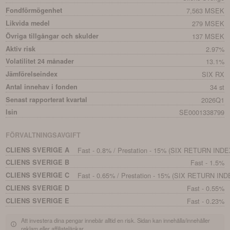
Fondförmögenhet
7,563 MSEK
Likvida medel
279 MSEK
Övriga tillgångar och skulder
137 MSEK
Aktiv risk
2.97%
Volatilitet 24 månader
13.1%
Jämförelseindex
SIX RX
Antal innehav i fonden
34 st
Senast rapporterat kvartal
2026Q1
Isin
SE0001338799
FÖRVALTNINGSAVGIFT
CLIENS SVERIGE A
Fast - 0.8% / Prestation - 15% (SIX RETURN INDE
CLIENS SVERIGE B
Fast - 1.5%
CLIENS SVERIGE C
Fast - 0.65% / Prestation - 15% (SIX RETURN IND
CLIENS SVERIGE D
Fast - 0.55%
CLIENS SVERIGE E
Fast - 0.23%
Att investera dina pengar innebär alltid en risk. Sidan kan innehålla/innehåller
reklam eller affiliatelänkar.