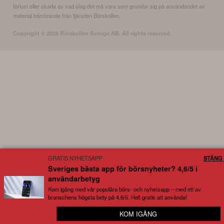
förlust eller skada av vad slag det må vara som grundar sig på användandet av
material härrörande från tjänsten Börskollen.
Copyright ©
2026
Börskollen Sverige AB. All rights reserved.
GRATIS NYHETSAPP
STÄNG 
Sveriges bästa app för börsnyheter? 4,6/5 i
användarbetyg
Kom igång med vår populära börs- och nyhetsapp – med ett av
branschens högsta bety på 4,6/5. Helt gratis att använda!
KOM IGÅNG
⭐ Hundratusentals användare kan inte ha fel?