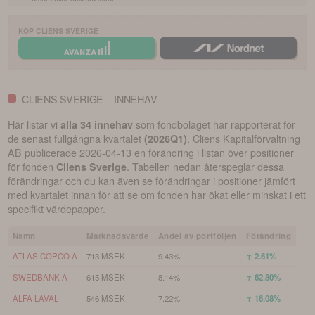
KÖP
CLIENS SVERIGE
CLIENS SVERIGE – INNEHAV
Här listar vi
som fondbolaget har rapporterat för
alla 34 innehav
de senast fullgångna kvartalet
.
Cliens Kapitalförvaltning
(
2026Q1
)
AB
publicerade
2026-04-13
en förändring i listan över positioner
för fonden
. Tabellen nedan återspeglar dessa
Cliens Sverige
förändringar och du kan även se förändringar i positioner jämfört
med kvartalet innan för att se om fonden har ökat eller minskat i ett
specifikt värdepapper.
Namn
Marknadsvärde
Andel av portföljen
Förändring
ATLAS COPCO A
713 MSEK
9.43%
↑ 2.61%
SWEDBANK A
615 MSEK
8.14%
↑ 62.80%
ALFA LAVAL
546 MSEK
7.22%
↑ 16.08%