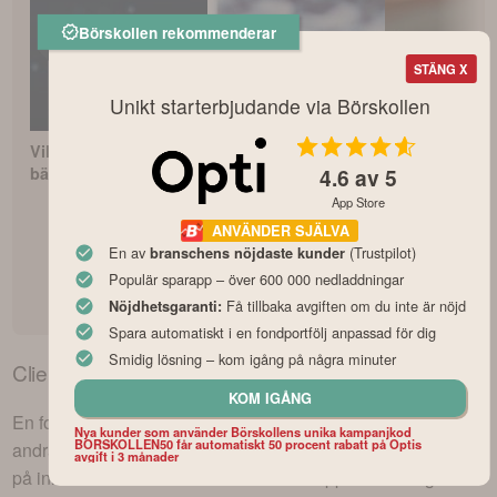
Börskollen rekommenderar
STÄNG X
Unikt starterbjudande via Börskollen
Vilken är Sveriges
Så börjar du investera
Bästa PPM-fo
4.6
av 5
bästa fondrobot?
i fonder som nybörjare
för pensionss
App Store
ANVÄNDER SJÄLVA
En av
(Trustpilot)
branschens nöjdaste kunder
Populär sparapp – över 600 000 nedladdningar
Få tillbaka avgiften om du inte är nöjd
Nöjdhetsgaranti:
Spara automatiskt i en fondportfölj anpassad för dig
Smidig lösning – kom igång på några minuter
Cliens Sverige
kurs – dagens utveckling
KOM IGÅNG
En fond likt
Cliens Sverige
kan bestå av aktier och/eller
Nya kunder som använder Börskollens unika kampanjkod
BORSKOLLEN50 får automatiskt 50 procent rabatt på Optis
andra värdepapper och rör sig således upp eller ner baserat
avgift i 3 månader
på innehavens rörelser under börsens öppettider. Dagens