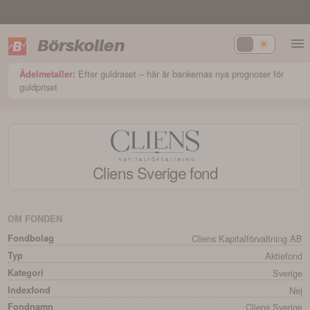
Börskollen
Efter guldraset – här är bankernas nya prognoser för
Ädelmetaller:
guldpriset
Cliens Sverige
fond
OM FONDEN
Fondbolag
Cliens Kapitalförvaltning AB
Typ
Aktiefond
Kategori
Sverige
Indexfond
Nej
Fondnamn
Cliens Sverige