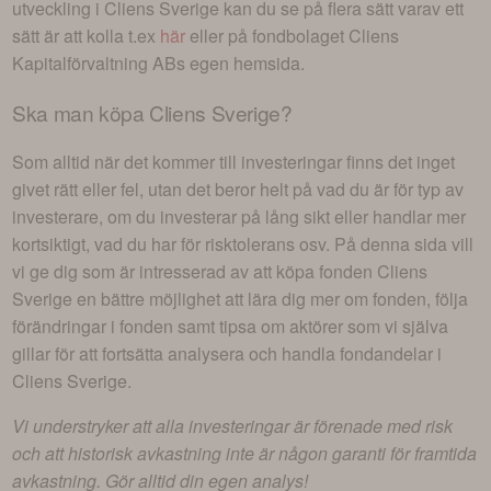
utveckling i
Cliens Sverige
kan du se på flera sätt varav ett
sätt är att kolla t.ex
här
eller på fondbolaget
Cliens
Kapitalförvaltning AB
s egen hemsida.
Ska man köpa
Cliens Sverige
?
Som alltid när det kommer till investeringar finns det inget
givet rätt eller fel, utan det beror helt på vad du är för typ av
investerare, om du investerar på lång sikt eller handlar mer
kortsiktigt, vad du har för risktolerans osv. På denna sida vill
vi ge dig som är intresserad av att köpa fonden
Cliens
Sverige
en bättre möjlighet att lära dig mer om fonden, följa
förändringar i fonden samt tipsa om aktörer som vi själva
gillar för att fortsätta analysera och handla fondandelar i
Cliens Sverige
.
Vi understryker att alla investeringar är förenade med risk
och att historisk avkastning inte är någon garanti för framtida
avkastning. Gör alltid din egen analys!