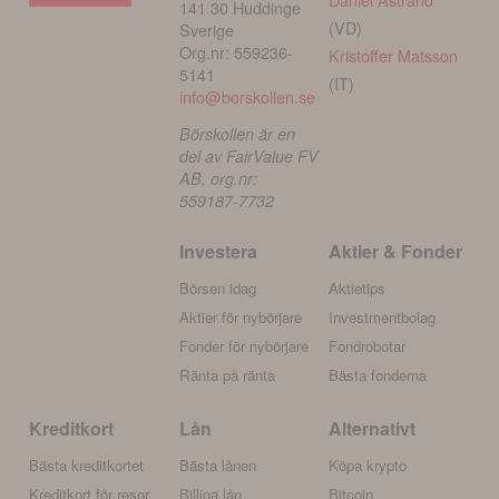
141 30 Huddinge
(VD)
Sverige
Org.nr: 559236-
Kristoffer Matsson
5141
(IT)
info@borskollen.se
Börskollen är en
del av FairValue FV
AB, org.nr:
559187-7732
Investera
Aktier & Fonder
Börsen idag
Aktietips
Aktier för nybörjare
Investmentbolag
Fonder för nybörjare
Fondrobotar
Ränta på ränta
Bästa fonderna
Kreditkort
Lån
Alternativt
Bästa kreditkortet
Bästa lånen
Köpa krypto
Kreditkort för resor
Billiga lån
Bitcoin