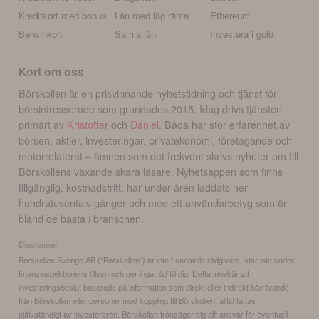
Kreditkort med bonus
Lån med låg ränta
Ethereum
Bensinkort
Samla lån
Investera i guld
Kort om oss
Börskollen är en prisvinnande nyhetstidning och tjänst för
börsintresserade som grundades 2015. Idag drivs tjänsten
primärt av
Kristoffer
och
Daniel
. Båda har stor erfarenhet av
börsen, aktier, investeringar, privatekonomi, företagande och
motorrelaterat – ämnen som det frekvent skrivs nyheter om till
Börskollens växande skara läsare. Nyhetsappen som finns
tillgänglig, kostnadsfritt, har under åren laddats ner
hundratusentals gånger och med ett användarbetyg som är
bland de bästa i branschen.
Disclaimer
Börskollen Sverige AB ("Börskollen") är inte finansiella rådgivare, står inte under
finansinspektionens tillsyn och ger inga råd till dig. Detta innebär att
investeringsbeslut baserade på information som direkt eller indirekt härrörande
från Börskollen eller personer med koppling till Börskollen, alltid fattas
självständigt av investeraren. Börskollen frånsäger sig allt ansvar för eventuell