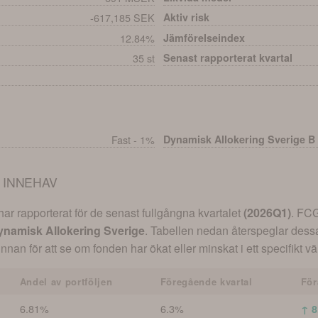
-617,185 SEK
Aktiv risk
12.84%
Jämförelseindex
35 st
Senast rapporterat kvartal
Fast - 1%
Dynamisk Allokering Sverige B
 INNEHAV
r rapporterat för de senast fullgångna kvartalet
(
2026Q1
)
.
FCG
ynamisk Allokering Sverige
. Tabellen nedan återspeglar dess
innan för att se om fonden har ökat eller minskat i ett specifikt 
Andel av portföljen
Föregående kvartal
För
6.81%
6.3%
↑ 8