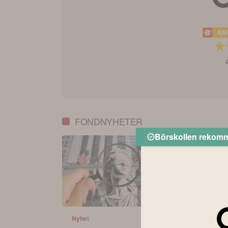
AN
FONDNYHETER
Börskollen rekom
Nyhet
Nyhet