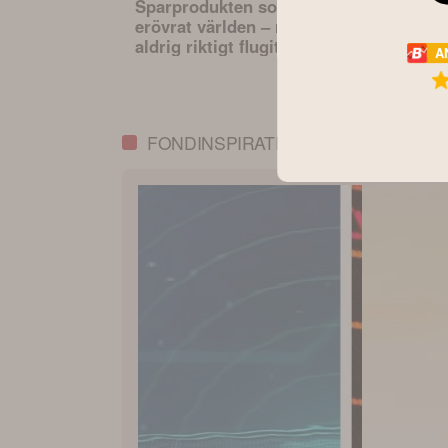
Sparprodukten som
Den osynli
erövrat världen – men
hävstången 
aldrig riktigt flugit i
sparande –
A
Sverige
påverkar va
portfölj
FONDINSPIRATION