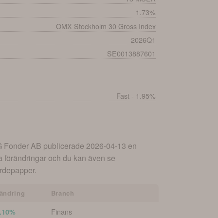
1.73%
OMX Stockholm 30 Gross Index
2026Q1
SE0013887601
Fast - 1.95%
 Fonder AB
publicerade
2026-04-13
en
a förändringar och du kan även se
värdepapper.
ändring
Branch
Finans
.10%