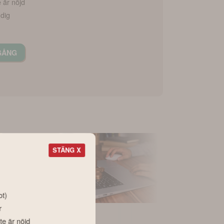
e är nöjd
 dig
GÅNG
STÄNG X
ot)
r
Nyhet
Nyhet
te är nöjd