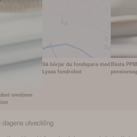
Så börjar du fondspara med
Bästa PPM
Lysas fondrobot
pensionss
robot omdöme
sion
 dagens utveckling