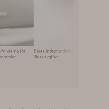
-fonderna för
Bästa indexfonderna med
Fonderna 
parandet
lägst avgifter
avkastning