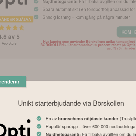
Få tillbaka avgiften om du int
Nöjdhetsgaranti:
Spara automatiskt i en fondportfölj anpassad för
Smidig lösning – kom igång på några minuter
VÄNDER SJÄLVA
KOM I
4.6
av 5
Nya kunder som använder Börskollens unika kampanjkod
App Store
BORSKOLLEN50 får automatiskt 50 procent rabatt på Optis
avgift i 3 månader
menderar
Unikt starterbjudande via Börskollen
En av
(Trustpil
branschens nöjdaste kunder
Populär sparapp – över 600 000 nedladdninga
Nyhet
Nyhet
Få tillbaka avgiften om du in
Nöjdhetsgaranti: