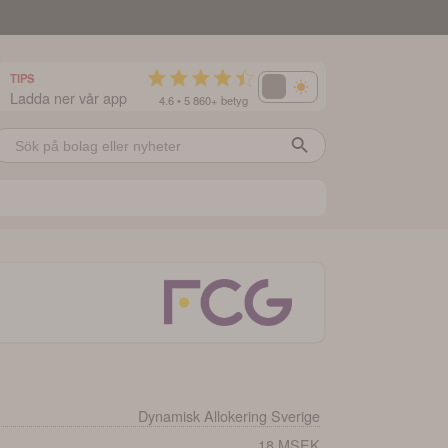
TIPS
Ladda ner vår app
4.6 • 5 860+ betyg
Dynamisk Allokering Sverige
18 MSEK