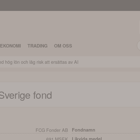
TEKONOMI
TRADING
OM OSS
 hög lön och låg risk att ersättas av AI
Sverige
fond
FCG Fonder AB
Fondnamn
691 MSEK
Likvida medel