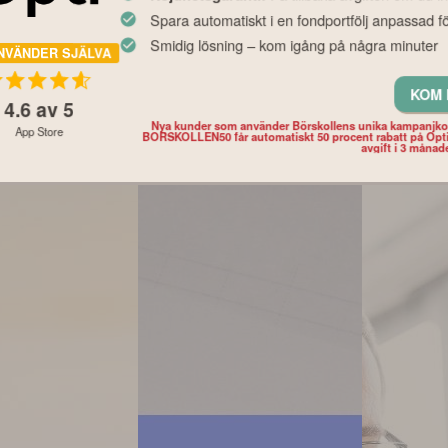
ga
Experternas fondråd
Tid på börs
Spara automatiskt i en fondportfölj anpassad fö
i ditt
inför hösten – och det
perfekt taj
 så mycket
här bör du tänka på
siffrorna s
Smidig lösning – kom igång på några minuter
NVÄNDER SJÄLVA
lutan din
innan du väljer fonder
det
KOM 
4.6
av 5
Nya kunder som använder Börskollens unika kampanjk
App Store
BORSKOLLEN50 får automatiskt 50 procent rabatt på Opt
avgift i 3 månad