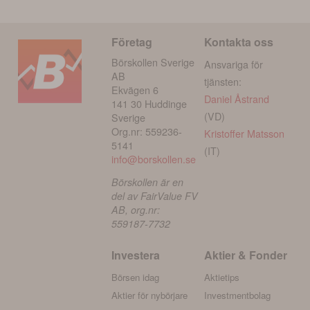
Företag
Kontakta oss
Börskollen Sverige
Ansvariga för
AB
tjänsten:
Ekvägen 6
Daniel Åstrand
141 30 Huddinge
(VD)
Sverige
Org.nr: 559236-
Kristoffer Matsson
5141
(IT)
info@borskollen.se
Börskollen är en
del av FairValue FV
AB, org.nr:
559187-7732
Investera
Aktier & Fonder
Börsen idag
Aktietips
Aktier för nybörjare
Investmentbolag