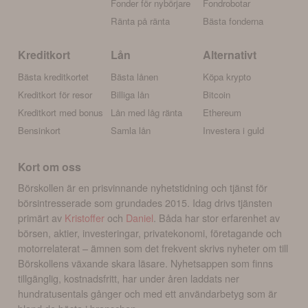
Fonder för nybörjare
Fondrobotar
Ränta på ränta
Bästa fonderna
Kreditkort
Lån
Alternativt
Bästa kreditkortet
Bästa lånen
Köpa krypto
Kreditkort för resor
Billiga lån
Bitcoin
Kreditkort med bonus
Lån med låg ränta
Ethereum
Bensinkort
Samla lån
Investera i guld
Kort om oss
Börskollen är en prisvinnande nyhetstidning och tjänst för
börsintresserade som grundades 2015. Idag drivs tjänsten
primärt av
Kristoffer
och
Daniel
. Båda har stor erfarenhet av
börsen, aktier, investeringar, privatekonomi, företagande och
motorrelaterat – ämnen som det frekvent skrivs nyheter om till
Börskollens växande skara läsare. Nyhetsappen som finns
tillgänglig, kostnadsfritt, har under åren laddats ner
hundratusentals gånger och med ett användarbetyg som är