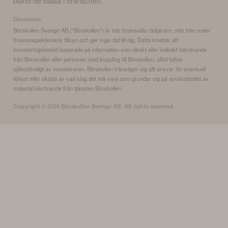
bland de bästa i branschen.
Disclaimer
Börskollen Sverige AB ("Börskollen") är inte finansiella rådgivare, står inte under
finansinspektionens tillsyn och ger inga råd till dig. Detta innebär att
investeringsbeslut baserade på information som direkt eller indirekt härrörande
från Börskollen eller personer med koppling till Börskollen, alltid fattas
självständigt av investeraren. Börskollen frånsäger sig allt ansvar för eventuell
förlust eller skada av vad slag det må vara som grundar sig på användandet av
material härrörande från tjänsten Börskollen.
Copyright ©
2026
Börskollen Sverige AB. All rights reserved.