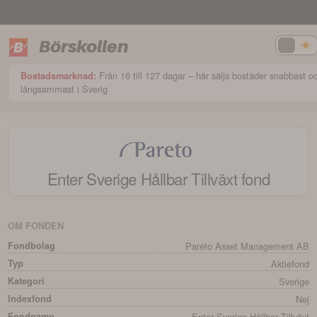
Börskollen
Från 16 till 127 dagar – här säljs bostäder snabbast o
Bostadsmarknad:
långsammast i Sverig
Enter Sverige Hållbar Tillväxt
fond
OM FONDEN
Fondbolag
Pareto Asset Management AB
Typ
Aktiefond
Kategori
Sverige
Indexfond
Nej
Fondnamn
Enter Sverige Hållbar Tillväxt