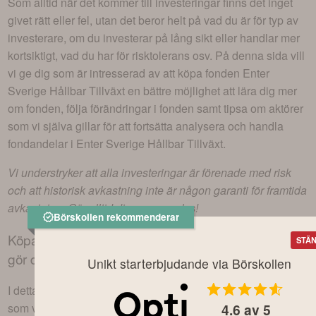
Som alltid när det kommer till investeringar finns det inget
givet rätt eller fel, utan det beror helt på vad du är för typ av
investerare, om du investerar på lång sikt eller handlar mer
kortsiktigt, vad du har för risktolerans osv. På denna sida vill
vi ge dig som är intresserad av att köpa fonden
Enter
Sverige Hållbar Tillväxt
en bättre möjlighet att lära dig mer
om fonden, följa förändringar i fonden samt tipsa om aktörer
som vi själva gillar för att fortsätta analysera och handla
fondandelar i
Enter Sverige Hållbar Tillväxt
.
Vi understryker att alla investeringar är förenade med risk
och att historisk avkastning inte är någon garanti för framtida
avkastning. Gör alltid din egen analys!
Börskollen rekommenderar
Köpa fonden
Enter Sverige Hållbar Tillväxt
– Så här
STÄN
gör du hos Avanza
Unikt starterbjudande via Börskollen
I detta exempel belyser vi Avanza, en ledande nätmäklare
4.6
av 5
som vi på Börskollen själva använder, men processen ser