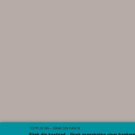
TOPPLISTAN – SÄNK DIN RÄNTA
Sänk din kostnad – färsk granskning visar banker