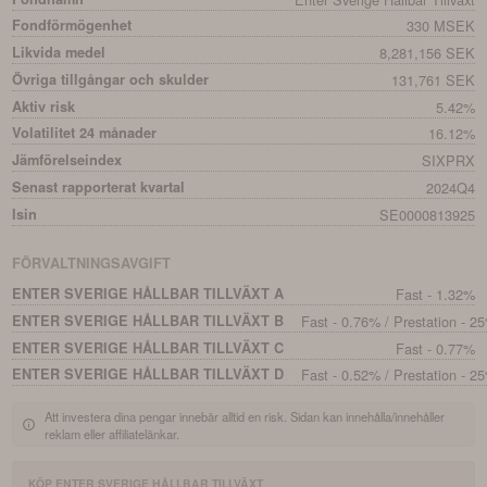
Fondförmögenhet
330 MSEK
Likvida medel
8,281,156 SEK
Övriga tillgångar och skulder
131,761 SEK
Aktiv risk
5.42%
Volatilitet 24 månader
16.12%
Jämförelseindex
SIXPRX
Senast rapporterat kvartal
2024Q4
Isin
SE0000813925
FÖRVALTNINGSAVGIFT
ENTER SVERIGE HÅLLBAR TILLVÄXT A
Fast - 1.32%
ENTER SVERIGE HÅLLBAR TILLVÄXT B
Fast - 0.76% / Prestation - 
ENTER SVERIGE HÅLLBAR TILLVÄXT C
Fast - 0.77%
ENTER SVERIGE HÅLLBAR TILLVÄXT D
Fast - 0.52% / Prestation - 
Att investera dina pengar innebär alltid en risk. Sidan kan innehålla/innehåller
reklam eller affiliatelänkar.
KÖP
ENTER SVERIGE HÅLLBAR TILLVÄXT