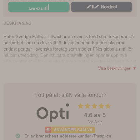
BESKRIVNING
Enter Sverige Hållbar Tillväxt är en svensk fond som fokuserar på
hållbarhet som en drivkraft för investeringar. Fonden placerar
endast pengar i svenska företag som stödjer FN:s globala mål för
hållbar utveckling. Den hållbara omställningen öppnar upp nya
affärsmöjligheter för svenska företag. Enter Sverige Hållbar Tillväxt
har identifierat fyra huvudteman för hållbara investeringar. För att
Visa beskrivningen ▼
ett företag ska inkluderas i fonden måste dess produkter eller
affärsmodell vara kopplade till minst ett av dessa teman. Fonden
investerar i företag som har potential att växa och utvecklas genom
den hållbara omställningen och som bidrar till att lösa
Trött på att själv välja fonder?
samhällsproblem. Detta leder till en naturlig efterfrågan på
företagets produkter och ger dem konkurrensfördelar, vilket i sin
tur skapar värde och god avkastning för oss som aktieägare.
4.6
av 5
App Store
ANVÄNDER SJÄLVA
En av
(Trustpilot)
branschens nöjdaste kunder