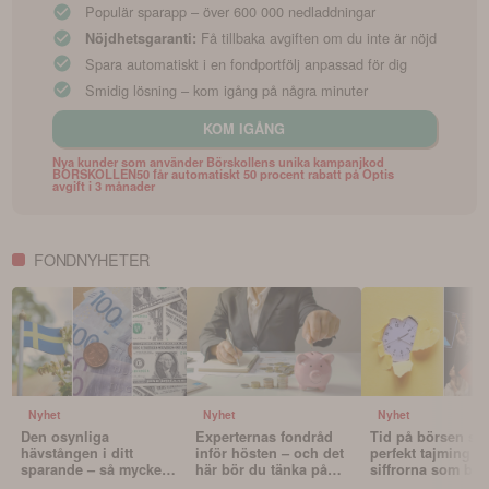
Populär sparapp – över 600 000 nedladdningar
Få tillbaka avgiften om du inte är nöjd
Nöjdhetsgaranti:
Spara automatiskt i en fondportfölj anpassad för dig
Smidig lösning – kom igång på några minuter
KOM IGÅNG
Nya kunder som använder Börskollens unika kampanjkod
BORSKOLLEN50 får automatiskt 50 procent rabatt på Optis
avgift i 3 månader
FONDNYHETER
Nyhet
Nyhet
Nyhet
Den osynliga
Experternas fondråd
Tid på börsen slå
hävstången i ditt
inför hösten – och det
perfekt tajming – 
sparande – så mycket
här bör du tänka på
siffrorna som bev
påverkar valutan din
innan du väljer fonder
det