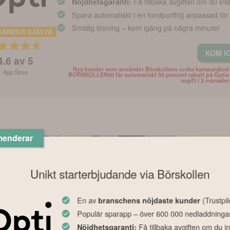
Få tillbaka avgiften om du int
Nöjdhetsgaranti:
Spara automatiskt i en fondportfölj anpassad för
Smidig lösning – kom igång på några minuter
VÄNDER SJÄLVA
KOM I
4.6
av 5
Nya kunder som använder Börskollens unika kampanjkod
App Store
BORSKOLLEN50 får automatiskt 50 procent rabatt på Optis
avgift i 3 månader
menderar
Unikt starterbjudande via Börskollen
En av
(Trustpil
branschens nöjdaste kunder
Populär sparapp – över 600 000 nedladdninga
Nyhet
Nyhet
Få tillbaka avgiften om du in
Nöjdhetsgaranti: