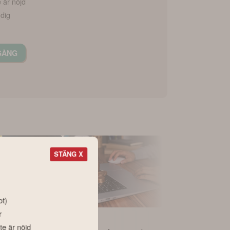
e är nöjd
 dig
GÅNG
STÄNG X
ot)
r
Nyhet
Nyhet
te är nöjd