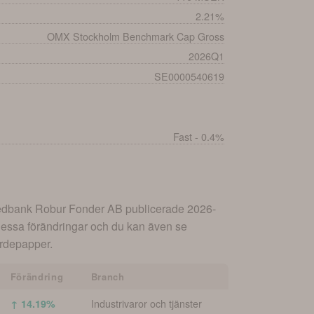
2.21%
OMX Stockholm Benchmark Cap Gross
2026Q1
SE0000540619
Fast - 0.4%
dbank Robur Fonder AB
publicerade
2026-
dessa förändringar och du kan även se
värdepapper.
Förändring
Branch
Industrivaror och tjänster
↑ 14.19%