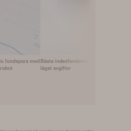
du fondspara med
Bästa indexfonderna med
Fonderna 
robot
lägst avgifter
avkastning