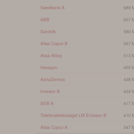
Swedbank A
689 
ABB
607 
Sandvik
580 
Atlas Copco B
567 
Assa Abloy
513 
Hexagon
455 
AstraZeneca
438 
Investor B
424 
SEB A
417 
Telefonaktiebolaget LM Ericsson B
410 
Atlas Copco A
347 