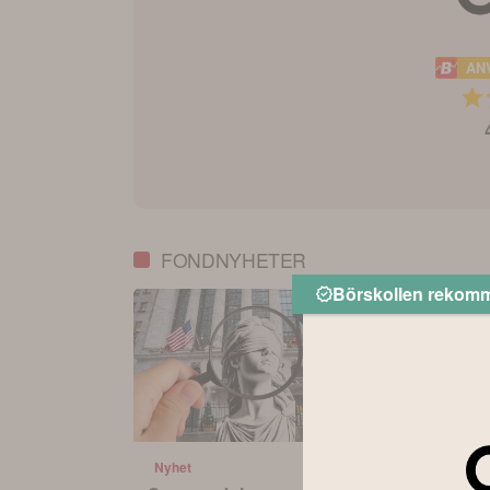
AN
FONDNYHETER
Börskollen rekom
Nyhet
Nyhet