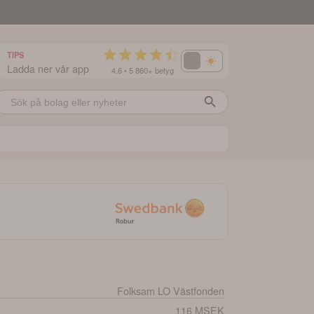
TIPS
Ladda ner vår app
4.6 • 5 860+ betyg
Folksam LO Västfonden
116 MSEK