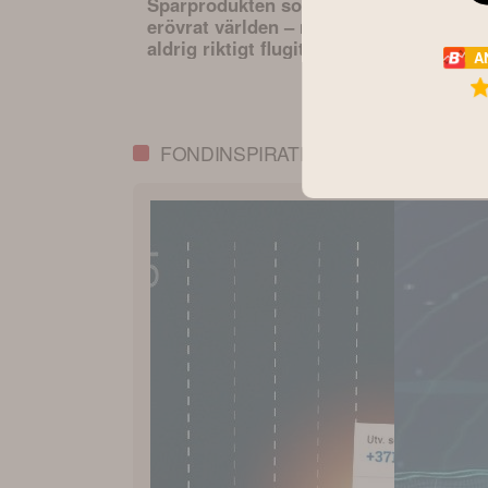
Sparprodukten som
Den osynli
erövrat världen – men
hävstången 
aldrig riktigt flugit i
sparande –
A
Sverige
påverkar va
portfölj
FONDINSPIRATION