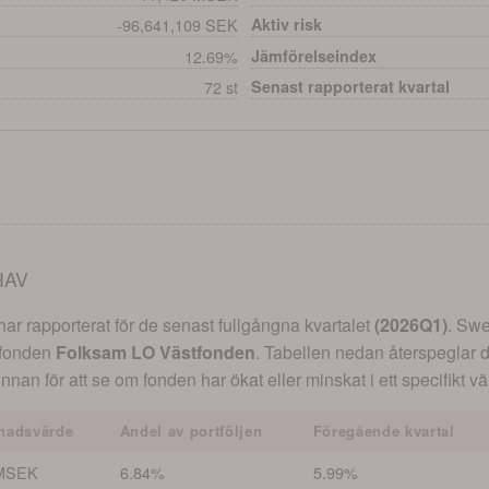
-96,641,109 SEK
Aktiv risk
12.69%
Jämförelseindex
72 st
Senast rapporterat kvartal
HAV
r rapporterat för de senast fullgångna kvartalet
(
2026Q1
)
.
Swe
r fonden
Folksam LO Västfonden
. Tabellen nedan återspeglar 
innan för att se om fonden har ökat eller minskat i ett specifikt 
nadsvärde
Andel av portföljen
Föregående kvartal
MSEK
6.84%
5.99%