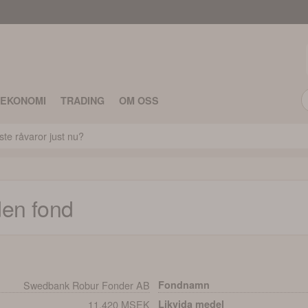
TEKONOMI
TRADING
OM OSS
ste råvaror just nu?
den
fond
Swedbank Robur Fonder AB
Fondnamn
11,420 MSEK
Likvida medel