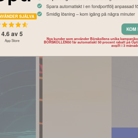
ga
Experternas fondråd
Tid på börs
Spara automatiskt i en fondportfölj anpassad fö
i ditt
inför hösten – och det
perfekt taj
 så mycket
här bör du tänka på
siffrorna s
Smidig lösning – kom igång på några minuter
NVÄNDER SJÄLVA
lutan din
innan du väljer fonder
det
KOM 
4.6
av 5
Nya kunder som använder Börskollens unika kampanjk
App Store
BORSKOLLEN50 får automatiskt 50 procent rabatt på Opt
avgift i 3 månad