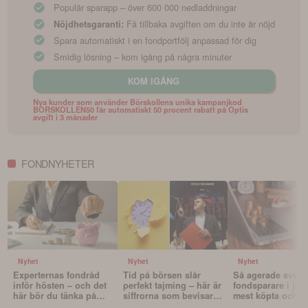
Populär sparapp – över 600 000 nedladdningar
Få tillbaka avgiften om du inte är nöjd
Nöjdhetsgaranti:
Spara automatiskt i en fondportfölj anpassad för dig
Smidig lösning – kom igång på några minuter
KOM IGÅNG
Nya kunder som använder Börskollens unika kampanjkod
BORSKOLLEN50 får automatiskt 50 procent rabatt på Optis
avgift i 3 månader
FONDNYHETER
Nyhet
Nyhet
Nyhet
Experternas fondråd
Tid på börsen slår
Så agerade sven
inför hösten – och det
perfekt tajming – här är
fondsparare i juli
här bör du tänka på
siffrorna som bevisar
mest köpta och s
innan du väljer fonder
det
fonderna