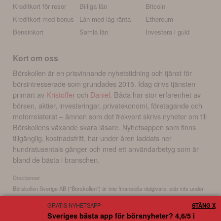
Kreditkort för resor
Billiga lån
Bitcoin
Kreditkort med bonus
Lån med låg ränta
Ethereum
Bensinkort
Samla lån
Investera i guld
Kort om oss
Börskollen är en prisvinnande nyhetstidning och tjänst för
börsintresserade som grundades 2015. Idag drivs tjänsten
primärt av
Kristoffer
och
Daniel
. Båda har stor erfarenhet av
börsen, aktier, investeringar, privatekonomi, företagande och
motorrelaterat – ämnen som det frekvent skrivs nyheter om till
Börskollens växande skara läsare. Nyhetsappen som finns
tillgänglig, kostnadsfritt, har under åren laddats ner
hundratusentals gånger och med ett användarbetyg som är
bland de bästa i branschen.
Disclaimer
Börskollen Sverige AB ("Börskollen") är inte finansiella rådgivare, står inte under
finansinspektionens tillsyn och ger inga råd till dig. Detta innebär att
GRATIS NYHETSAPP
STÄNG X
investeringsbeslut baserade på information som direkt eller indirekt härrörande
Sveriges bästa app för börsnyheter? 4,6/5 i
från Börskollen eller personer med koppling till Börskollen, alltid fattas