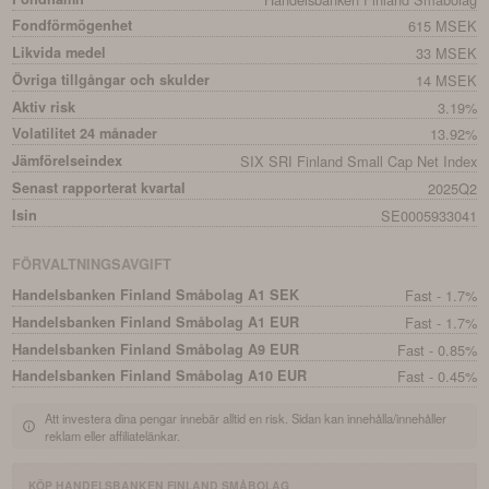
Fondförmögenhet
615 MSEK
Likvida medel
33 MSEK
Övriga tillgångar och skulder
14 MSEK
Aktiv risk
3.19%
Volatilitet 24 månader
13.92%
Jämförelseindex
SIX SRI Finland Small Cap Net Index
Senast rapporterat kvartal
2025Q2
Isin
SE0005933041
FÖRVALTNINGSAVGIFT
Handelsbanken Finland Småbolag A1 SEK
Fast - 1.7%
Handelsbanken Finland Småbolag A1 EUR
Fast - 1.7%
Handelsbanken Finland Småbolag A9 EUR
Fast - 0.85%
Handelsbanken Finland Småbolag A10 EUR
Fast - 0.45%
Att investera dina pengar innebär alltid en risk. Sidan kan innehålla/innehåller
reklam eller affiliatelänkar.
KÖP
HANDELSBANKEN FINLAND SMÅBOLAG