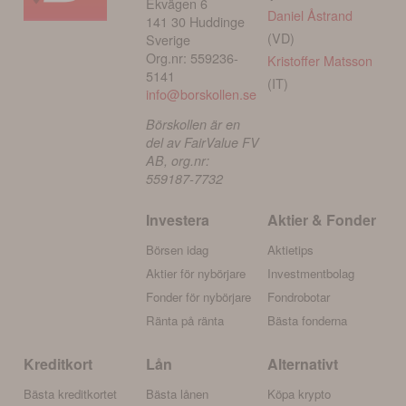
Ekvägen 6
Daniel Åstrand
141 30 Huddinge
(VD)
Sverige
Org.nr: 559236-
Kristoffer Matsson
5141
(IT)
info@borskollen.se
Börskollen är en
del av FairValue FV
AB, org.nr:
559187-7732
Investera
Aktier & Fonder
Börsen idag
Aktietips
Aktier för nybörjare
Investmentbolag
Fonder för nybörjare
Fondrobotar
Ränta på ränta
Bästa fonderna
Kreditkort
Lån
Alternativt
Bästa kreditkortet
Bästa lånen
Köpa krypto