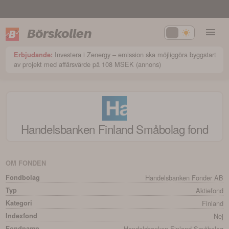
Börskollen
Investera i Zenergy – emission ska möjliggöra byggstart
Erbjudande:
av projekt med affärsvärde på 108 MSEK (annons)
Handelsbanken Finland Småbolag
fond
OM FONDEN
Fondbolag
Handelsbanken Fonder AB
Typ
Aktiefond
Kategori
Finland
Indexfond
Nej
Fondnamn
Handelsbanken Finland Småbolag