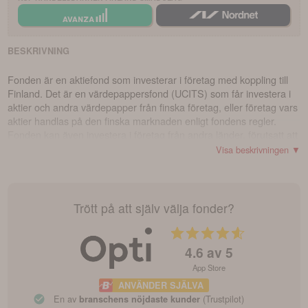
BESKRIVNING
Fonden är en aktiefond som investerar i företag med koppling till
Finland. Det är en värdepappersfond (UCITS) som får investera i
aktier och andra värdepapper från finska företag, eller företag vars
aktier handlas på den finska marknaden enligt fondens regler.
Fonden kan även investera i företag från andra länder, förutsatt att
minst 50 procent av deras försäljning eller anställda finns i Finland.
Visa beskrivningen ▼
Dessutom kan fondens medel placeras i
penningmarknadsinstrument, derivatinstrument, fondandelar (upp
till 10 procent av fondens totala värde) och på bankkonton.
Förvaltningen av denna fond bygger på fondbolagets
Trött på att själv välja fonder?
hållbarhetsstrategi.
4.6
av 5
App Store
ANVÄNDER SJÄLVA
En av
(Trustpilot)
branschens nöjdaste kunder