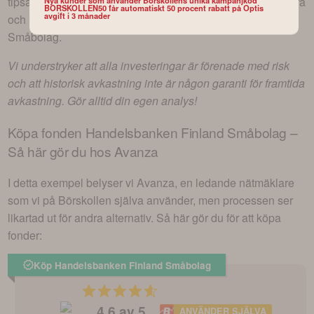
tipsa om aktörer som vi själva gillar för att fortsätta analysera
Nya kunder som använder Börskollens unika kampanjkod
BORSKOLLEN50 får automatiskt 50 procent rabatt på Optis
avgift i 3 månader
och handla fondandelar i
Handelsbanken Finland
Småbolag
.
Vi understryker att alla investeringar är förenade med risk
och att historisk avkastning inte är någon garanti för framtida
avkastning. Gör alltid din egen analys!
Köpa fonden
Handelsbanken Finland Småbolag
–
Så här gör du hos Avanza
I detta exempel belyser vi Avanza, en ledande nätmäklare
som vi på Börskollen själva använder, men processen ser
likartad ut för andra alternativ. Så här gör du för att köpa
fonder:
Köp Handelsbanken Finland Småbolag
4.6
av 5
ANVÄNDER SJÄLVA