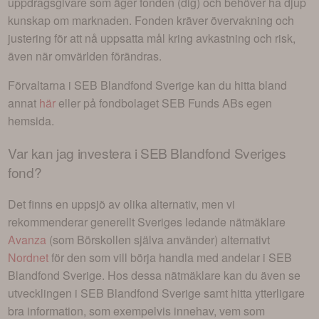
uppdragsgivare som äger fonden (dig) och behöver ha djup
kunskap om marknaden. Fonden kräver övervakning och
justering för att nå uppsatta mål kring avkastning och risk,
även när omvärlden förändras.
Förvaltarna i
SEB Blandfond Sverige
kan du hitta bland
annat
här
eller på fondbolaget
SEB Funds AB
s egen
hemsida.
Var kan jag investera i
SEB Blandfond Sveriges
fond
?
Det finns en uppsjö av olika alternativ, men vi
rekommenderar generellt Sveriges ledande nätmäklare
Avanza
(som Börskollen själva använder) alternativt
Nordnet
för den som vill börja handla med andelar i
SEB
Blandfond Sverige
. Hos dessa nätmäklare kan du även se
utvecklingen i
SEB Blandfond Sverige
samt hitta ytterligare
bra information, som exempelvis innehav, vem som