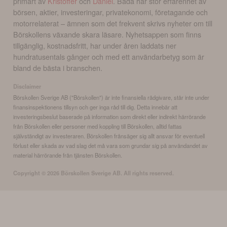
primärt av
Kristoffer
och
Daniel
. Båda har stor erfarenhet av
börsen, aktier, investeringar, privatekonomi, företagande och
motorrelaterat – ämnen som det frekvent skrivs nyheter om till
Börskollens växande skara läsare. Nyhetsappen som finns
tillgänglig, kostnadsfritt, har under åren laddats ner
hundratusentals gånger och med ett användarbetyg som är
bland de bästa i branschen.
Disclaimer
Börskollen Sverige AB ("Börskollen") är inte finansiella rådgivare, står inte under
finansinspektionens tillsyn och ger inga råd till dig. Detta innebär att
investeringsbeslut baserade på information som direkt eller indirekt härrörande
från Börskollen eller personer med koppling till Börskollen, alltid fattas
självständigt av investeraren. Börskollen frånsäger sig allt ansvar för eventuell
förlust eller skada av vad slag det må vara som grundar sig på användandet av
material härrörande från tjänsten Börskollen.
Copyright ©
2026
Börskollen Sverige AB. All rights reserved.