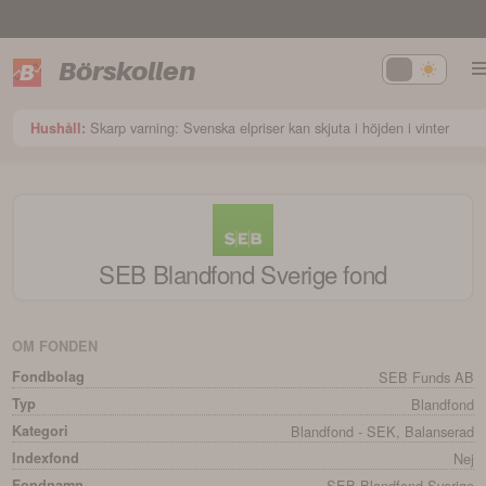
Börskollen
Skarp varning: Svenska elpriser kan skjuta i höjden i vinter
Hushåll:
SEB Blandfond Sverige
fond
OM FONDEN
Fondbolag
SEB Funds AB
Typ
Blandfond
Kategori
Blandfond - SEK, Balanserad
Indexfond
Nej
Fondnamn
SEB Blandfond Sverige