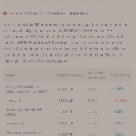
SEB BLANDFOND SVERIGE – INNEHAV
Här listar vi
som fondbolaget har rapporterat för
alla 58 innehav
de senast fullgångna kvartalet
.
SEB Funds AB
(
2026Q1
)
publicerade
2026-04-15
en förändring i listan över positioner för
fonden
. Tabellen nedan återspeglar
SEB Blandfond Sverige
dessa förändringar och du kan även se förändringar i positioner
jämfört med kvartalet innan för att se om fonden har ökat eller
minskat i ett specifikt värdepapper.
Andel av
Namn
Marknadsvärde
Förändring
portföljen
Sveriges Sakerstallda
↑ 2.95%
262 MSEK
7.33%
Obligationer AB 4% 290523
Investor B
198 MSEK
5.54%
↓ -16.44%
Nordea Hypotek AB 3.5%
↑ 3.36%
187 MSEK
5.23%
280920
Swedbank A
181 MSEK
5.07%
↑ 3.05%
Skandinaviska Enskilda
↑ 3.03%
158 MSEK
4.42%