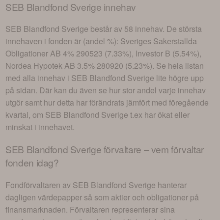
SEB Blandfond Sverige
innehav
SEB Blandfond Sverige
består av
58 innehav
. De största
innehaven i fonden är (andel %):
Sveriges Sakerstallda
Obligationer AB 4% 290523 (7.33%), Investor B (5.54%),
Nordea Hypotek AB 3.5% 280920 (5.23%)
. Se hela listan
med alla innehav i
SEB Blandfond Sverige
lite högre upp
på sidan. Där kan du även se hur stor andel varje innehav
utgör samt hur detta har förändrats jämfört med föregående
kvartal, om
SEB Blandfond Sverige
t.ex har ökat eller
minskat i innehavet.
SEB Blandfond Sverige
förvaltare – vem förvaltar
fonden idag?
Fondförvaltaren av
SEB Blandfond Sverige
hanterar
dagligen värdepapper så som aktier och obligationer på
finansmarknaden. Förvaltaren representerar sina