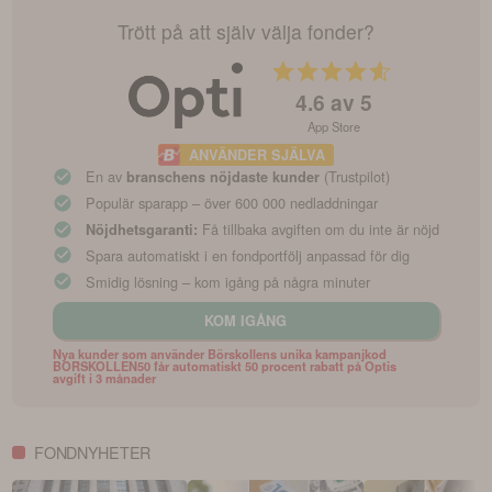
Trött på att själv välja fonder?
4.6
av 5
App Store
ANVÄNDER SJÄLVA
En av
(Trustpilot)
branschens nöjdaste kunder
Populär sparapp – över 600 000 nedladdningar
Få tillbaka avgiften om du inte är nöjd
Nöjdhetsgaranti:
Spara automatiskt i en fondportfölj anpassad för dig
Smidig lösning – kom igång på några minuter
KOM IGÅNG
Nya kunder som använder Börskollens unika kampanjkod
BORSKOLLEN50 får automatiskt 50 procent rabatt på Optis
avgift i 3 månader
FONDNYHETER