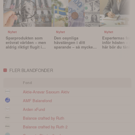
Nyhet
Nyhet
Nyhet
Sparprodukten som
Den osynliga
Experternas fond
erövrat världen – men
hävstången i ditt
inför hösten – oc
aldrig riktigt flugit i
sparande – så mycket
här bör du tänka 
Sverige
påverkar valutan din
innan du väljer f
portfölj
FLER BLANDFONDER
Fond
Aktie-Ansvar Saxxum Aktiv
AMF Balansfond
Arden xFund
Balance crafted by Ruth
Balance crafted by Ruth 2