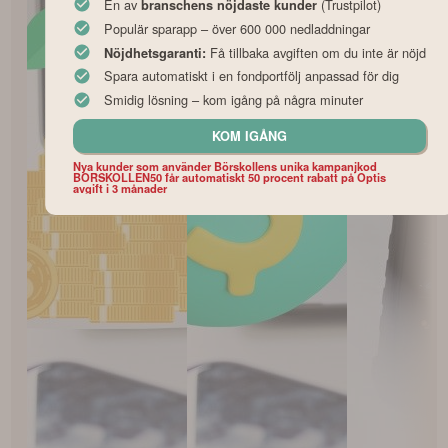
En av
(Trustpilot)
branschens nöjdaste kunder
Populär sparapp – över 600 000 nedladdningar
Få tillbaka avgiften om du inte är nöjd
Nöjdhetsgaranti:
Spara automatiskt i en fondportfölj anpassad för dig
Smidig lösning – kom igång på några minuter
KOM IGÅNG
Nya kunder som använder Börskollens unika kampanjkod
BORSKOLLEN50 får automatiskt 50 procent rabatt på Optis
avgift i 3 månader