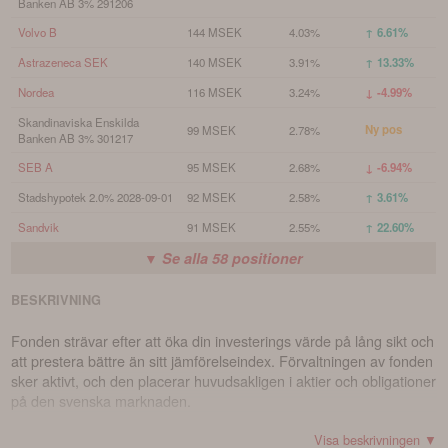
Banken AB 3% 291206
Volvo B
144 MSEK
4.03%
↑ 6.61%
Astrazeneca SEK
140 MSEK
3.91%
↑ 13.33%
Nordea
116 MSEK
3.24%
↓ -4.99%
Skandinaviska Enskilda
Ny pos
99 MSEK
2.78%
Banken AB 3% 301217
SEB A
95 MSEK
2.68%
↓ -6.94%
Stadshypotek 2.0% 2028-09-01
92 MSEK
2.58%
↑ 3.61%
Sandvik
91 MSEK
2.55%
↑ 22.60%
▼ Se alla
58
positioner
BESKRIVNING
Fonden strävar efter att öka din investerings värde på lång sikt och
att prestera bättre än sitt jämförelseindex. Förvaltningen av fonden
sker aktivt, och den placerar huvudsakligen i aktier och obligationer
på den svenska marknaden.
Visa beskrivningen ▼