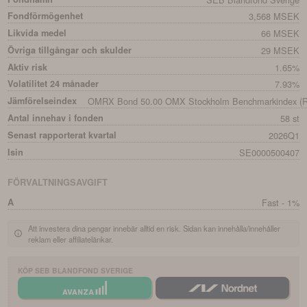
Fondförmögenhet
3,568 MSEK
Likvida medel
66 MSEK
Övriga tillgångar och skulder
29 MSEK
Aktiv risk
1.65%
Volatilitet 24 månader
7.93%
Jämförelseindex
OMRX Bond 50.00 OMX Stockholm Benchmarkindex (Re
Antal innehav i fonden
58 st
Senast rapporterat kvartal
2026Q1
Isin
SE0000500407
FÖRVALTNINGSAVGIFT
A
Fast - 1%
Att investera dina pengar innebär alltid en risk. Sidan kan innehålla/innehåller
reklam eller affiliatelänkar.
KÖP
SEB BLANDFOND SVERIGE