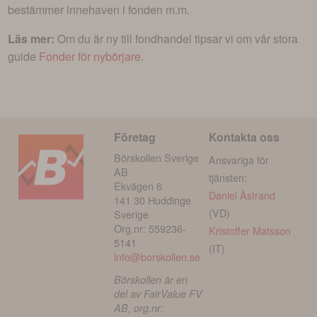
bestämmer innehaven i fonden m.m.
Läs mer:
Om du är ny till fondhandel tipsar vi om vår stora
guide
Fonder för nybörjare
.
Företag
Kontakta oss
Börskollen Sverige
Ansvariga för
AB
tjänsten:
Ekvägen 6
Daniel Åstrand
141 30 Huddinge
(VD)
Sverige
Org.nr: 559236-
Kristoffer Matsson
5141
(IT)
info@borskollen.se
Börskollen är en
del av FairValue FV
AB, org.nr: