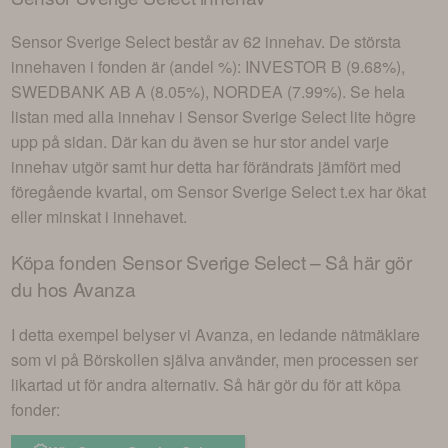
Sensor Sverige Select
består av
62 innehav
. De största
innehaven i fonden är (andel %):
INVESTOR B (9.68%),
SWEDBANK AB A (8.05%), NORDEA (7.99%)
. Se hela
listan med alla innehav i
Sensor Sverige Select
lite högre
upp på sidan. Där kan du även se hur stor andel varje
innehav utgör samt hur detta har förändrats jämfört med
föregående kvartal, om
Sensor Sverige Select
t.ex har ökat
eller minskat i innehavet.
Köpa fonden
Sensor Sverige Select
– Så här gör
du hos Avanza
I detta exempel belyser vi Avanza, en ledande nätmäklare
som vi på Börskollen själva använder, men processen ser
likartad ut för andra alternativ. Så här gör du för att köpa
fonder: