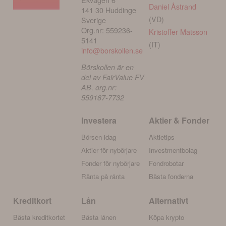
Daniel Åstrand
141 30 Huddinge
(VD)
Sverige
Org.nr: 559236-
Kristoffer Matsson
5141
(IT)
info@borskollen.se
Börskollen är en
del av FairValue FV
AB, org.nr:
559187-7732
Investera
Aktier & Fonder
Börsen idag
Aktietips
Aktier för nybörjare
Investmentbolag
Fonder för nybörjare
Fondrobotar
Ränta på ränta
Bästa fonderna
Kreditkort
Lån
Alternativt
Bästa kreditkortet
Bästa lånen
Köpa krypto