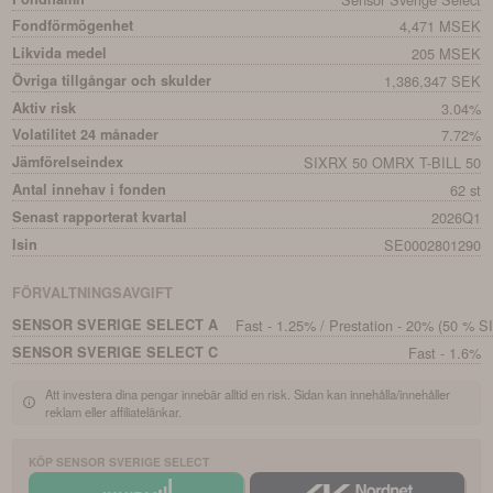
Fondförmögenhet
4,471 MSEK
Likvida medel
205 MSEK
Övriga tillgångar och skulder
1,386,347 SEK
Aktiv risk
3.04%
Volatilitet 24 månader
7.72%
Jämförelseindex
SIXRX 50 OMRX T-BILL 50
Antal innehav i fonden
62 st
Senast rapporterat kvartal
2026Q1
Isin
SE0002801290
FÖRVALTNINGSAVGIFT
SENSOR SVERIGE SELECT A
Fast - 1.25% / Prestation - 20% (50 % 
SENSOR SVERIGE SELECT C
Fast - 1.6%
Att investera dina pengar innebär alltid en risk. Sidan kan innehålla/innehåller
reklam eller affiliatelänkar.
KÖP
SENSOR SVERIGE SELECT