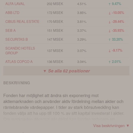
ALFA LAVAL
202 MSEK
4.51%
↑ 9.47%
ABB LTD
172 MSEK
3.85%
↓ -10.05%
CIBUS REAL ESTATE
170 MSEK
3.81%
↓ -29.44%
SEB A
151 MSEK
3.37%
↓ -35.93%
SECURITAS B
147 MSEK
3.29%
↑ 33.20%
SCANDIC HOTELS
↓ -9.17%
137 MSEK
3.07%
GROUP
ATLAS COPCO A
136 MSEK
3.04%
↑ 2.01%
▼ Se alla
62
positioner
BESKRIVNING
Fonden har möjlighet att ändra sin exponering mot
aktiemarknaden och använder aktiv fördelning mellan aktier och
räntebärande värdepapper. I tider av stark börsutveckling kan
fonden välja att ha upp till 100 % av sitt kapital investerat i aktier.
Om marknaden däremot går dåligt kan fonden reducera sin
aktieexponering till 0 %. Investeringarna görs endast på den
Visa beskrivningen ▼
svenska marknaden. Fondens förvaltning grundar sig på