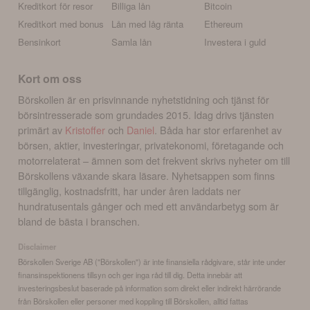
Kreditkort för resor
Billiga lån
Bitcoin
Kreditkort med bonus
Lån med låg ränta
Ethereum
Bensinkort
Samla lån
Investera i guld
Kort om oss
Börskollen är en prisvinnande nyhetstidning och tjänst för
börsintresserade som grundades 2015. Idag drivs tjänsten
primärt av
Kristoffer
och
Daniel
. Båda har stor erfarenhet av
börsen, aktier, investeringar, privatekonomi, företagande och
motorrelaterat – ämnen som det frekvent skrivs nyheter om till
Börskollens växande skara läsare. Nyhetsappen som finns
tillgänglig, kostnadsfritt, har under åren laddats ner
hundratusentals gånger och med ett användarbetyg som är
bland de bästa i branschen.
Disclaimer
Börskollen Sverige AB ("Börskollen") är inte finansiella rådgivare, står inte under
finansinspektionens tillsyn och ger inga råd till dig. Detta innebär att
investeringsbeslut baserade på information som direkt eller indirekt härrörande
från Börskollen eller personer med koppling till Börskollen, alltid fattas