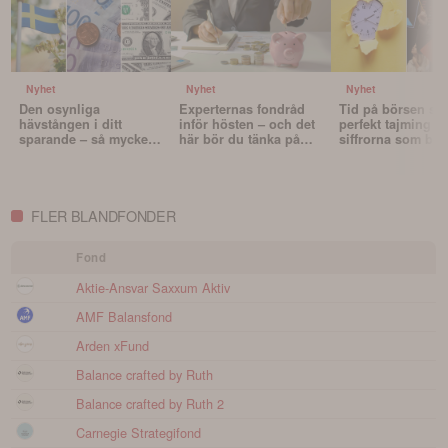
Nyhet
Nyhet
Nyhet
Den osynliga
Experternas fondråd
Tid på börsen slå
hävstången i ditt
inför hösten – och det
perfekt tajming – 
sparande – så mycket
här bör du tänka på
siffrorna som bev
påverkar valutan din
innan du väljer fonder
det
portfölj
FLER BLANDFONDER
Fond
Aktie-Ansvar Saxxum Aktiv
AMF Balansfond
Arden xFund
Balance crafted by Ruth
Balance crafted by Ruth 2
Carnegie Strategifond