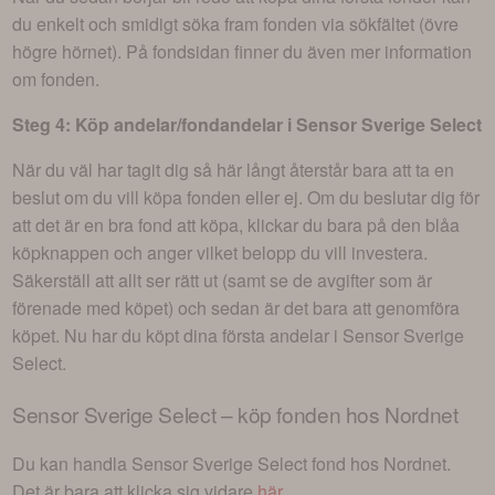
du enkelt och smidigt söka fram fonden via sökfältet (övre
högre hörnet). På fondsidan finner du även mer information
om fonden.
Steg 4: Köp andelar/fondandelar i
Sensor Sverige Select
När du väl har tagit dig så här långt återstår bara att ta en
beslut om du vill köpa fonden eller ej. Om du beslutar dig för
att det är en bra fond att köpa, klickar du bara på den blåa
köpknappen och anger vilket belopp du vill investera.
Säkerställ att allt ser rätt ut (samt se de avgifter som är
förenade med köpet) och sedan är det bara att genomföra
köpet. Nu har du köpt dina första andelar i
Sensor Sverige
Select
.
Sensor Sverige Select
– köp fonden hos Nordnet
Du kan handla
Sensor Sverige Select
fond hos Nordnet.
Det är bara att klicka sig vidare
här
.