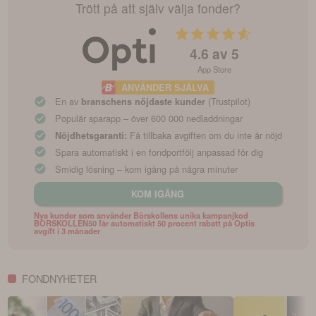
Trött på att själv välja fonder?
4.6
av 5
App Store
ANVÄNDER SJÄLVA
En av
(Trustpilot)
branschens nöjdaste kunder
Populär sparapp – över 600 000 nedladdningar
Få tillbaka avgiften om du inte är nöjd
Nöjdhetsgaranti:
Spara automatiskt i en fondportfölj anpassad för dig
Smidig lösning – kom igång på några minuter
KOM IGÅNG
Nya kunder som använder Börskollens unika kampanjkod
BORSKOLLEN50 får automatiskt 50 procent rabatt på Optis
avgift i 3 månader
FONDNYHETER