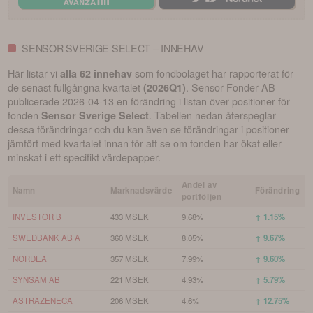
SENSOR SVERIGE SELECT – INNEHAV
Här listar vi
som fondbolaget har rapporterat för
alla 62 innehav
de senast fullgångna kvartalet
.
Sensor Fonder AB
(
2026Q1
)
publicerade
2026-04-13
en förändring i listan över positioner för
fonden
. Tabellen nedan återspeglar
Sensor Sverige Select
dessa förändringar och du kan även se förändringar i positioner
jämfört med kvartalet innan för att se om fonden har ökat eller
minskat i ett specifikt värdepapper.
Andel av
Namn
Marknadsvärde
Förändring
portföljen
INVESTOR B
433 MSEK
9.68%
↑ 1.15%
SWEDBANK AB A
360 MSEK
8.05%
↑ 9.67%
NORDEA
357 MSEK
7.99%
↑ 9.60%
SYNSAM AB
221 MSEK
4.93%
↑ 5.79%
ASTRAZENECA
206 MSEK
4.6%
↑ 12.75%