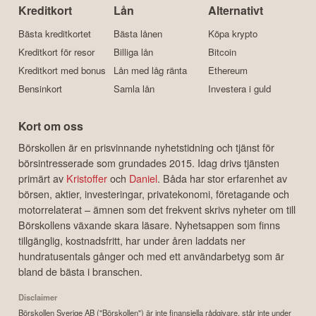
Kreditkort
Lån
Alternativt
Bästa kreditkortet
Bästa lånen
Köpa krypto
Kreditkort för resor
Billiga lån
Bitcoin
Kreditkort med bonus
Lån med låg ränta
Ethereum
Bensinkort
Samla lån
Investera i guld
Kort om oss
Börskollen är en prisvinnande nyhetstidning och tjänst för
börsintresserade som grundades 2015. Idag drivs tjänsten
primärt av
Kristoffer
och
Daniel
. Båda har stor erfarenhet av
börsen, aktier, investeringar, privatekonomi, företagande och
motorrelaterat – ämnen som det frekvent skrivs nyheter om till
Börskollens växande skara läsare. Nyhetsappen som finns
tillgänglig, kostnadsfritt, har under åren laddats ner
hundratusentals gånger och med ett användarbetyg som är
bland de bästa i branschen.
Disclaimer
Börskollen Sverige AB ("Börskollen") är inte finansiella rådgivare, står inte under