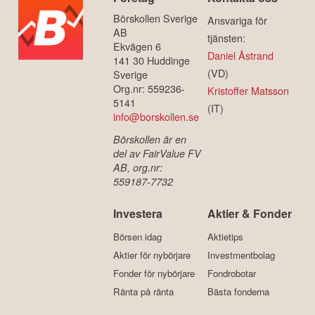
Börskollen Sverige
Ansvariga för
AB
tjänsten:
Ekvägen 6
Daniel Åstrand
141 30 Huddinge
(VD)
Sverige
Org.nr: 559236-
Kristoffer Matsson
5141
(IT)
info@borskollen.se
Börskollen är en
del av FairValue FV
AB, org.nr:
559187-7732
Investera
Aktier & Fonder
Börsen idag
Aktietips
Aktier för nybörjare
Investmentbolag
Fonder för nybörjare
Fondrobotar
Ränta på ränta
Bästa fonderna