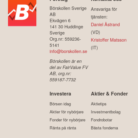
Börskollen Sverige
Ansvariga för
AB
tjänsten:
Ekvägen 6
Daniel Åstrand
141 30 Huddinge
(VD)
Sverige
Org.nr: 559236-
Kristoffer Matsson
5141
(IT)
info@borskollen.se
Börskollen är en
del av FairValue FV
AB, org.nr:
559187-7732
Investera
Aktier & Fonder
Börsen idag
Aktietips
Aktier för nybörjare
Investmentbolag
Fonder för nybörjare
Fondrobotar
Ränta på ränta
Bästa fonderna