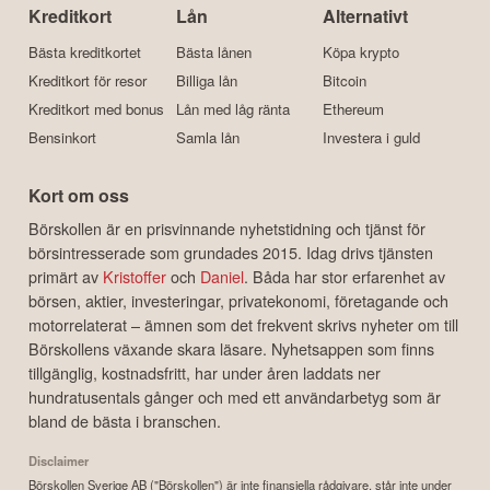
Kreditkort
Lån
Alternativt
Bästa kreditkortet
Bästa lånen
Köpa krypto
Kreditkort för resor
Billiga lån
Bitcoin
Kreditkort med bonus
Lån med låg ränta
Ethereum
Bensinkort
Samla lån
Investera i guld
Kort om oss
Börskollen är en prisvinnande nyhetstidning och tjänst för
börsintresserade som grundades 2015. Idag drivs tjänsten
primärt av
Kristoffer
och
Daniel
. Båda har stor erfarenhet av
börsen, aktier, investeringar, privatekonomi, företagande och
motorrelaterat – ämnen som det frekvent skrivs nyheter om till
Börskollens växande skara läsare. Nyhetsappen som finns
tillgänglig, kostnadsfritt, har under åren laddats ner
hundratusentals gånger och med ett användarbetyg som är
bland de bästa i branschen.
Disclaimer
Börskollen Sverige AB ("Börskollen") är inte finansiella rådgivare, står inte under