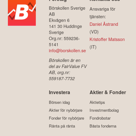
Börskollen Sverige
Ansvariga för
AB
tjänsten:
Ekvägen 6
Daniel Åstrand
141 30 Huddinge
(VD)
Sverige
Org.nr: 559236-
Kristoffer Matsson
5141
(IT)
info@borskollen.se
Börskollen är en
del av FairValue FV
AB, org.nr:
559187-7732
Investera
Aktier & Fonder
Börsen idag
Aktietips
Aktier för nybörjare
Investmentbolag
Fonder för nybörjare
Fondrobotar
Ränta på ränta
Bästa fonderna