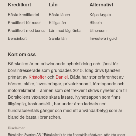
Kreditkort
Lån
Alternativt
Bästa kreditkortet
Bästa lånen
Köpa krypto
Kreditkort för resor
Billiga lån
Bitcoin
Kreditkort med bonus
Lån med låg ränta
Ethereum
Bensinkort
Samla lån
Investera i guld
Kort om oss
Börskollen är en prisvinnande nyhetstidning och tjänst för
börsintresserade som grundades 2015. Idag drivs tjänsten
primärt av
Kristoffer
och
Daniel
. Båda har stor erfarenhet av
börsen, aktier, investeringar, privatekonomi, företagande och
motorrelaterat – ämnen som det frekvent skrivs nyheter om till
Börskollens växande skara läsare. Nyhetsappen som finns
tillgänglig, kostnadsfritt, har under åren laddats ner
hundratusentals gånger och med ett användarbetyg som är
bland de bästa i branschen.
Disclaimer
Börskollen Sverige AB ("Börskollen") är inte finansiella rådgivare, står inte under