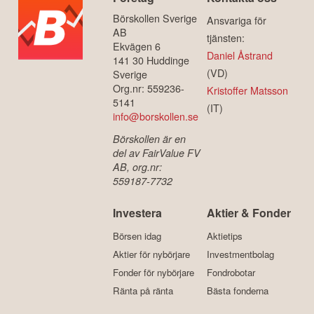
Börskollen Sverige
Ansvariga för
AB
tjänsten:
Ekvägen 6
Daniel Åstrand
141 30 Huddinge
(VD)
Sverige
Org.nr: 559236-
Kristoffer Matsson
5141
(IT)
info@borskollen.se
Börskollen är en
del av FairValue FV
AB, org.nr:
559187-7732
Investera
Aktier & Fonder
Börsen idag
Aktietips
Aktier för nybörjare
Investmentbolag
Fonder för nybörjare
Fondrobotar
Ränta på ränta
Bästa fonderna