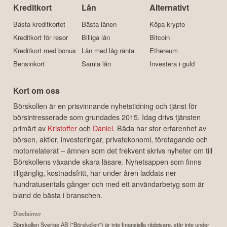
Kreditkort
Lån
Alternativt
Bästa kreditkortet
Bästa lånen
Köpa krypto
Kreditkort för resor
Billiga lån
Bitcoin
Kreditkort med bonus
Lån med låg ränta
Ethereum
Bensinkort
Samla lån
Investera i guld
Kort om oss
Börskollen är en prisvinnande nyhetstidning och tjänst för
börsintresserade som grundades 2015. Idag drivs tjänsten
primärt av
Kristoffer
och
Daniel
. Båda har stor erfarenhet av
börsen, aktier, investeringar, privatekonomi, företagande och
motorrelaterat – ämnen som det frekvent skrivs nyheter om till
Börskollens växande skara läsare. Nyhetsappen som finns
tillgänglig, kostnadsfritt, har under åren laddats ner
hundratusentals gånger och med ett användarbetyg som är
bland de bästa i branschen.
Disclaimer
Börskollen Sverige AB ("Börskollen") är inte finansiella rådgivare, står inte under