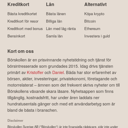
Kreditkort
Lån
Alternativt
Bästa kreditkortet
Bästa lånen
Köpa krypto
Kreditkort för resor
Billiga lån
Bitcoin
Kreditkort med bonus
Lån med låg ränta
Ethereum
Bensinkort
Samla lån
Investera i guld
Kort om oss
Börskollen är en prisvinnande nyhetstidning och tjänst för
börsintresserade som grundades 2015. Idag drivs tjänsten
primärt av
Kristoffer
och
Daniel
. Båda har stor erfarenhet av
börsen, aktier, investeringar, privatekonomi, företagande och
motorrelaterat – ämnen som det frekvent skrivs nyheter om till
Börskollens växande skara läsare. Nyhetsappen som finns
tillgänglig, kostnadsfritt, har under åren laddats ner
hundratusentals gånger och med ett användarbetyg som är
bland de bästa i branschen.
Disclaimer
Börskollen Sverige AB ("Börskollen") är inte finansiella rådgivare, står inte under