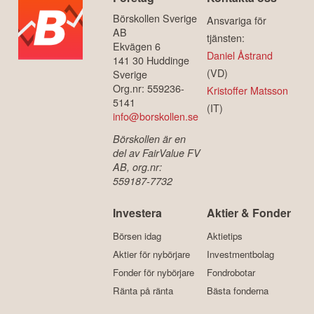
Börskollen Sverige
Ansvariga för
AB
tjänsten:
Ekvägen 6
Daniel Åstrand
141 30 Huddinge
(VD)
Sverige
Org.nr: 559236-
Kristoffer Matsson
5141
(IT)
info@borskollen.se
Börskollen är en
del av FairValue FV
AB, org.nr:
559187-7732
Investera
Aktier & Fonder
Börsen idag
Aktietips
Aktier för nybörjare
Investmentbolag
Fonder för nybörjare
Fondrobotar
Ränta på ränta
Bästa fonderna