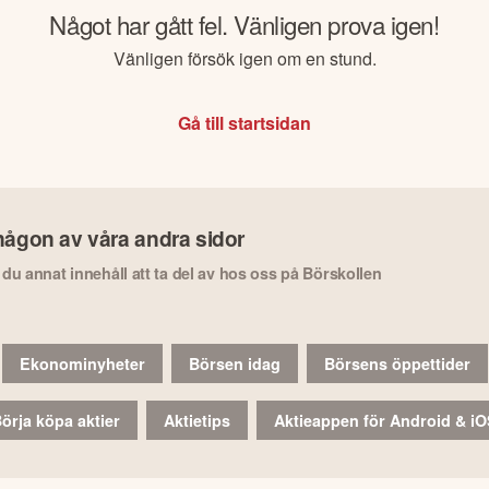
Något har gått fel. Vänligen prova igen!
Vänligen försök igen om en stund.
Gå till startsidan
någon av våra andra sidor
r du annat innehåll att ta del av hos oss på Börskollen
Ekonominyheter
Börsen idag
Börsens öppettider
örja köpa aktier
Aktietips
Aktieappen för Android & i