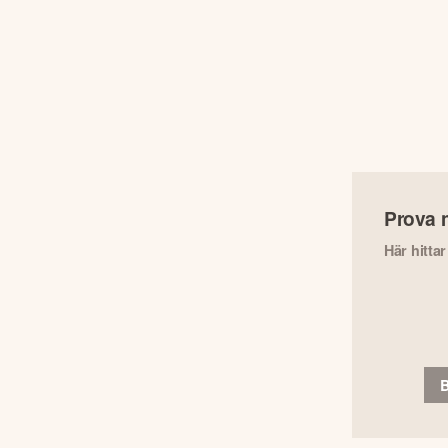
Prova 
Här hitta
B