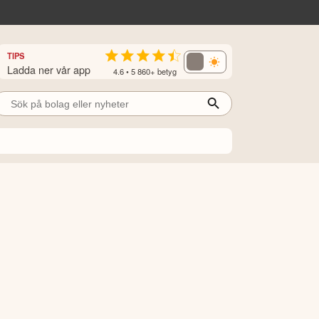
TIPS
Ladda ner vår app
4.6 • 5 860+ betyg