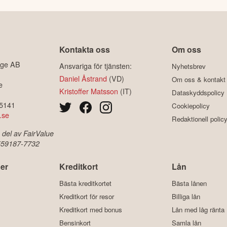
Kontakta oss
Om oss
ige AB
Ansvariga för tjänsten:
Nyhetsbrev
Daniel Åstrand
(VD)
Om oss & kontakt
e
Kristoffer Matsson
(IT)
Dataskyddspolicy
-5141
Cookiepolicy
.se
Redaktionell polic
 del av FairValue
 559187-7732
er
Kreditkort
Lån
Bästa kreditkortet
Bästa lånen
Kreditkort för resor
Billiga lån
Kreditkort med bonus
Lån med låg ränta
Bensinkort
Samla lån