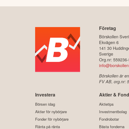
Företag
Börskollen Sver
Ekvägen 6
141 30 Hudding
Sverige
Org.nr: 559236
info@borskollen
Börskollen är en
FV AB, org.nr:
Investera
Aktier & Fond
Börsen idag
Aktietips
Aktier för nybörjare
Investmentbolag
Fonder för nybörjare
Fondrobotar
Ränta på ränta
Bästa fonderna