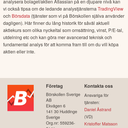
analysera bolaget/aktien
Atlassian
på en djupare nivå kan
vi också tipsa om de ledande analystjänsterna
TradingView
och
Börsdata
(tjänster som vi på Börskollen själva använder
dagligen). Här finner du lång historik för såväl aktuell
aktiekurs som olika nyckeltal som omsättning, vinst, P/E-tal,
utdelning etc och kan göra mer avancerad teknisk och
fundamental analys för att komma fram till om du vill köpa
aktien eller inte.
Företag
Kontakta oss
Börskollen Sverige
Ansvariga för
AB
tjänsten:
Ekvägen 6
Daniel Åstrand
141 30 Huddinge
(VD)
Sverige
Org.nr: 559236-
Kristoffer Matsson