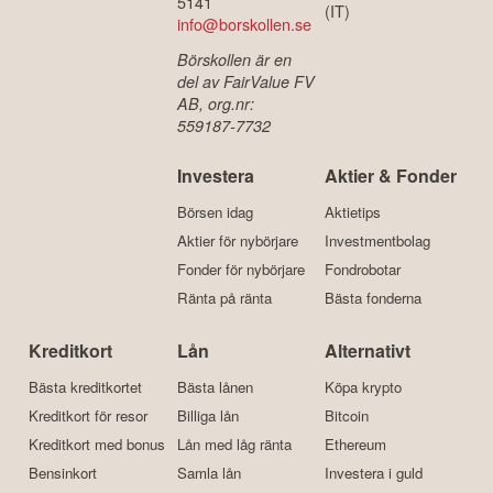
5141
(IT)
info@borskollen.se
Börskollen är en
del av FairValue FV
AB, org.nr:
559187-7732
Investera
Aktier & Fonder
Börsen idag
Aktietips
Aktier för nybörjare
Investmentbolag
Fonder för nybörjare
Fondrobotar
Ränta på ränta
Bästa fonderna
Kreditkort
Lån
Alternativt
Bästa kreditkortet
Bästa lånen
Köpa krypto
Kreditkort för resor
Billiga lån
Bitcoin
Kreditkort med bonus
Lån med låg ränta
Ethereum
Bensinkort
Samla lån
Investera i guld