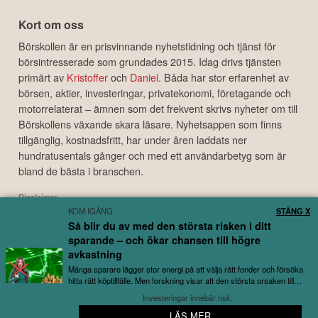
Kort om oss
Börskollen är en prisvinnande nyhetstidning och tjänst för
börsintresserade som grundades 2015. Idag drivs tjänsten
primärt av
Kristoffer
och
Daniel
. Båda har stor erfarenhet av
börsen, aktier, investeringar, privatekonomi, företagande och
motorrelaterat – ämnen som det frekvent skrivs nyheter om till
Börskollens växande skara läsare. Nyhetsappen som finns
tillgänglig, kostnadsfritt, har under åren laddats ner
hundratusentals gånger och med ett användarbetyg som är
bland de bästa i branschen.
Disclaimer
KOM IGÅNG
STÄNG X
Börskollen Sverige AB ("Börskollen") är inte finansiella rådgivare, står inte under
Så blir du av med den största risken i ditt
finansinspektionens tillsyn och ger inga råd till dig. Detta innebär att
sparande – och ökar chansen till högre
investeringsbeslut baserade på information som direkt eller indirekt härrörande
från Börskollen eller personer med koppling till Börskollen, alltid fattas
avkastning
självständigt av investeraren. Börskollen frånsäger sig allt ansvar för eventuell
Många sparare lägger stor energi på att välja rätt fonder och försöka
förlust eller skada av vad slag det må vara som grundar sig på användandet av
hitta rätt köptillfälle. Men forskning visar att den största orsaken till
utebliven avkastning...
material härrörande från tjänsten Börskollen.
Investeringar innebär risk.
LÄS MER
⭐ Hundratusentals användare kan inte ha fel?
Copyright ©
2026
Börskollen Sverige AB. All rights reserved.