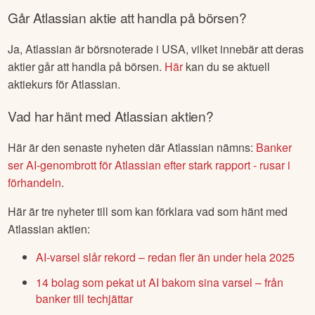
Går
Atlassian
aktie att handla på börsen?
Ja,
Atlassian
är börsnoterade
i USA
, vilket innebär att deras
aktier går att handla på börsen.
Här
kan du se aktuell
aktiekurs för
Atlassian
.
Vad har hänt med
Atlassian
aktien?
Här är den senaste nyheten där
Atlassian
nämns:
Banker
ser AI-genombrott för Atlassian efter stark rapport - rusar i
förhandeln
.
Här är tre nyheter till som kan förklara vad som hänt med
Atlassian
aktien:
AI-varsel slår rekord – redan fler än under hela 2025
14 bolag som pekat ut AI bakom sina varsel – från
banker till techjättar