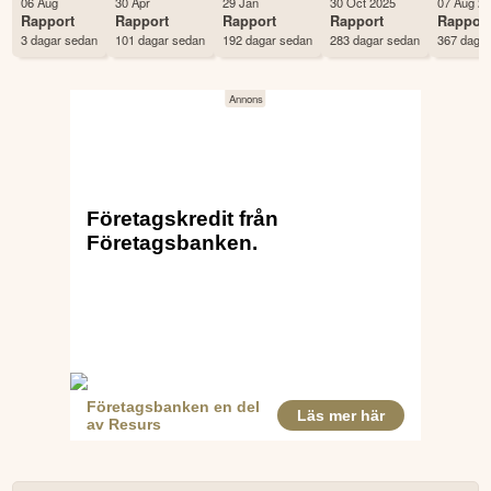
06 Aug
30 Apr
29 Jan
30 Oct 2025
07 Aug 2
Antal ägare Avanza
658 st
Rapport
Rapport
Rapport
Rapport
Rappor
3 dagar sedan
101 dagar sedan
192 dagar sedan
283 dagar sedan
367 daga
Antal ägare Nordnet
856 st