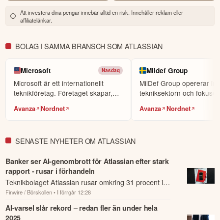
världens största sociala investerarforum.
Att investera dina pengar innebär alltid en risk. Innehåller reklam eller
affiliatelänkar.
ÖPPNA KONTO
KOPIERA TOPPINVESTERARE
BOLAG I SAMMA BRANSCH SOM ATLASSIAN
eToro är en investeringsplattform för flera tillgångsslag. Värdet på
dina investeringar kan gå upp eller ner. Du riskerar ditt kapital.
Microsoft
Mildef Group
Nasdaq
Microsoft är ett internationellt
MilDef Group opererar in
teknikföretag. Företaget skapar,
tekniksektorn och fokuser
designar och p...
utveckla hållbar h...
Avanza
Nordnet
Avanza
Nordnet
SENASTE NYHETER OM ATLASSIAN
Banker ser AI-genombrott för Atlassian efter stark
rapport - rusar i förhandeln
Teknikbolaget Atlassian rusar omkring 31 procent i
Finwire / Börskollen
• I förrgår 12:28
förhandeln efter en rapport som överträffade
förväntningarna med råge.
AI-varsel slår rekord – redan fler än under hela
2025