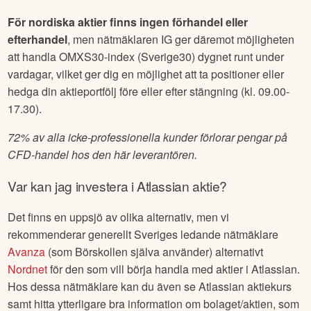
För nordiska aktier finns ingen förhandel eller
efterhandel
, men nätmäklaren IG ger däremot möjligheten
att handla OMXS30-index (Sverige30) dygnet runt under
vardagar, vilket ger dig en möjlighet att ta positioner eller
hedga din aktieportfölj före eller efter stängning (kl. 09.00-
17.30).
72% av alla icke-professionella kunder förlorar pengar på
CFD-handel hos den här leverantören.
Var kan jag investera i
Atlassian
aktie?
Det finns en uppsjö av olika alternativ, men vi
rekommenderar generellt Sveriges ledande nätmäklare
Avanza
(som Börskollen själva använder) alternativt
Nordnet
för den som vill börja handla med aktier i
Atlassian
.
Hos dessa nätmäklare kan du även se
Atlassian
aktiekurs
samt hitta ytterligare bra information om bolaget/aktien, som