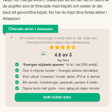
de avgifter som är förenade med köpet) och sedan är det
bara att genomföra köpet. Nu har du köpt dina första aktier i
Atlassian
!
Handla aktier i Atlassian
Att investera dina pengar innebär alltid en risk. Sidan kan
innehålla/innehåller reklam eller affiliatelänkar.
4.6
av 5
App Store
“
” 16 år i rad (SKI-enkät)
Sveriges nöjdaste sparare
Över 2 miljoner kunder – Sveriges största nätmäklare
Stort utbud: Investera i fonder, aktier, IPO:er & derivat
Allt samlat: Investeringar, sparande, pension & bolån
Öppna konto helt gratis – kom igång på några minuter
KOM IGÅNG IDAG