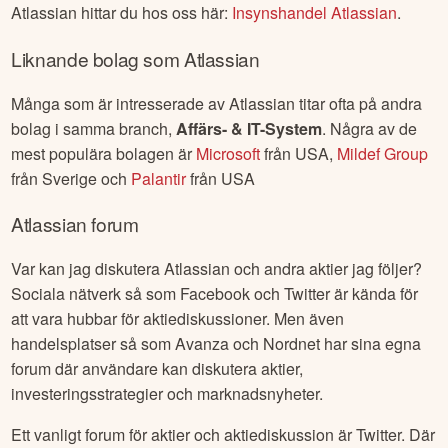
Atlassian
hittar du hos oss här:
Insynshandel
Atlassian
.
Liknande bolag som
Atlassian
Många som är intresserade av
Atlassian
titar ofta på andra
bolag i samma branch,
Affärs- & IT-System
. Några av de
mest populära bolagen är
Microsoft
från
USA
,
Mildef Group
från
Sverige
och
Palantir
från
USA
Atlassian
forum
Var kan jag diskutera
Atlassian
och andra aktier jag följer?
Sociala nätverk så som Facebook och Twitter är kända för
att vara hubbar för aktiediskussioner. Men även
handelsplatser så som Avanza och Nordnet har sina egna
forum där användare kan diskutera aktier,
investeringsstrategier och marknadsnyheter.
Ett vanligt forum för aktier och aktiediskussion är Twitter. Där