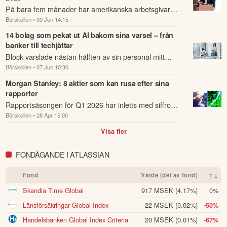
På bara fem månader har amerikanska arbetsgivare
Börskollen
• 09 Jun 14:15
meddelat 87 714 AI-motiverade varsel.
14 bolag som pekat ut AI bakom sina varsel – från
banker till techjättar
Block varslade nästan hälften av sin personal mitt
Börskollen
• 07 Jun 10:30
under en period av stark vinsttillväxt.
Morgan Stanley: 8 aktier som kan rusa efter sina
rapporter
Rapportsäsongen för Q1 2026 har inletts med siffror
Börskollen
• 28 Apr 15:00
som få vågade hoppas på.
Visa fler
FONDÄGANDE I ATLASSIAN
Fond
Värde (del av fond)
↑↓
Skandia Time Global
917 MSEK
(4.17%)
0%
Länsförsäkringar Global Index
22 MSEK
(0.02%)
-50%
Handelsbanken Global Index Criteria
20 MSEK
(0.01%)
-67%