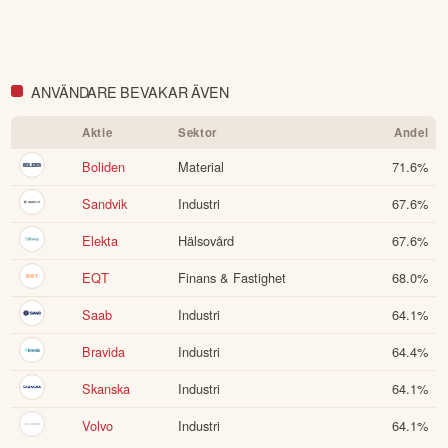
ANVÄNDARE BEVAKAR ÄVEN
Aktie
Sektor
Andel
Boliden
Material
71.6
%
Sandvik
Industri
67.6
%
Elekta
Hälsovård
67.6
%
EQT
Finans & Fastighet
68.0
%
Saab
Industri
64.1
%
Bravida
Industri
64.4
%
Skanska
Industri
64.1
%
Volvo
Industri
64.1
%