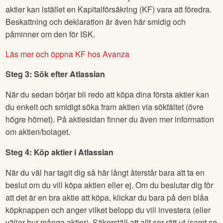
aktier kan istället en Kapitalförsäkring (KF) vara att föredra.
Beskattning och deklaration är även här smidig och
påminner om den för ISK.
Läs mer och öppna KF hos Avanza
Steg 3: Sök efter
Atlassian
När du sedan börjar bli redo att köpa dina första aktier kan
du enkelt och smidigt söka fram aktien via sökfältet (övre
högre hörnet). På aktiesidan finner du även mer information
om aktien/bolaget.
Steg 4: Köp aktier i
Atlassian
När du väl har tagit dig så här långt återstår bara att ta en
beslut om du vill köpa aktien eller ej. Om du beslutar dig för
att det är en bra aktie att köpa, klickar du bara på den blåa
köpknappen och anger vilket belopp du vill investera (eller
väljer hur många aktier). Säkerställ att allt ser rätt ut (samt se