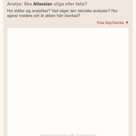
Analys: Ska
Atlassian
stiga eller falla?
Hur ställer sig analytiker? Vad säger den tekniska analysen? Hur
agerar insiders och är aktien hårt blankad?
Visa köp/blanka ▼
Bonus: Få upp till 500 USD i tillgångar när du öppnar konto –
se
erbjudandet!
4.2
av 5
Trustpilot
10 000+ olika marknader samlade – aktier, ETF:er & krypto
CopyTrader™ –
kopiera portföljen för toppinvesterare
För- & efterhandel på utvalda börser – ligg steget före
– över 100 olika att välja på
Handla riktig krypto
Bonus: Upp till
på oinvesterat kapital
3,55 % årlig ränta
Köp eller blanka Atlassian
7 enkla steg – så här kommer du igång
för att läsa mer och klicka sedan på
Besök hemsidan
Registrera dig/Öppna konto
.
Tekniska signaler från TradingView