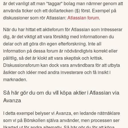
är det vanligt att man "taggar" bolag man nämner genom att
använda ticker och ett dollartecken ($) först. Exempel på
diskussioner som rör
Atlassian
:
Atlassian
forum
.
När du har hittat ett aktieforum för
Atlassian
som intresserar
dig, är det viktigt att vara försiktig med informationen du
delar och att göra din egen efterforskning. Inte all
information på dessa forum är nödvändigtvis korrekt eller
pålitlig, så det är klokt att vara skeptisk och kritisk.
Diskussionsforum kan dock vara användbara för att utbyta
åsikter och idéer med andra investerare och få insikt i
marknaden.
Så här gör du om du vill köpa aktier i
Atlassian
via
Avanza
I detta exempel belyser vi Avanza, en ledande nätmäklare
som vi på Börskollen själva använder, men processen ser
likartad ut för andra alternativ. Så här gör du för att köpa