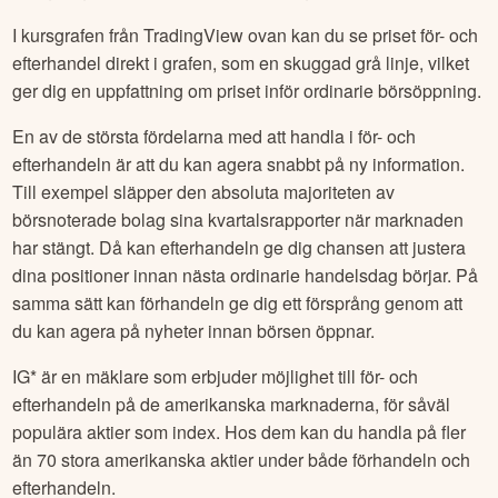
I kursgrafen från TradingView ovan kan du se priset för- och
efterhandel direkt i grafen, som en skuggad grå linje, vilket
ger dig en uppfattning om priset inför ordinarie börsöppning.
En av de största fördelarna med att handla i för- och
efterhandeln är att du kan agera snabbt på ny information.
Till exempel släpper den absoluta majoriteten av
börsnoterade bolag sina kvartalsrapporter när marknaden
har stängt. Då kan efterhandeln ge dig chansen att justera
dina positioner innan nästa ordinarie handelsdag börjar. På
samma sätt kan förhandeln ge dig ett försprång genom att
du kan agera på nyheter innan börsen öppnar.
IG* är en mäklare som erbjuder möjlighet till för- och
efterhandeln på de amerikanska marknaderna, för såväl
populära aktier som index. Hos dem kan du handla på fler
än 70 stora amerikanska aktier under både förhandeln och
efterhandeln.