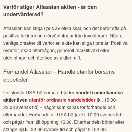
Varför stiger
Atlassian
aktien - är den
undervärderad?
Atlassian
kan stiga i pris av olika skäl, och det beror ofta på
positiva faktorer och förväntningar från investerare. Några
vanliga orsaker till varför en aktie kan stiga i pris är: Positiva
nyheter, ökad efterfrågan, generell marktillväxt eller
utdelningar och återköp av aktier m.fl.
Förhandel
Atlassian
– Handla utanför börsens
öppettider
De största USA-börserna erbjuder
handel i amerikanska
aktier även
utanför ordinarie handelstider
(kl. 15.30-
22.00 svensk tid) – något som kallas för förhandel och
efterhandel. Förhandeln i USA börjar kl. 10.00 svensk tid
och pågår fram till öppning 15.30. Efterhandeln börjar efter
stängning kl. 22.00 svensk tid och pågår till 02.00.