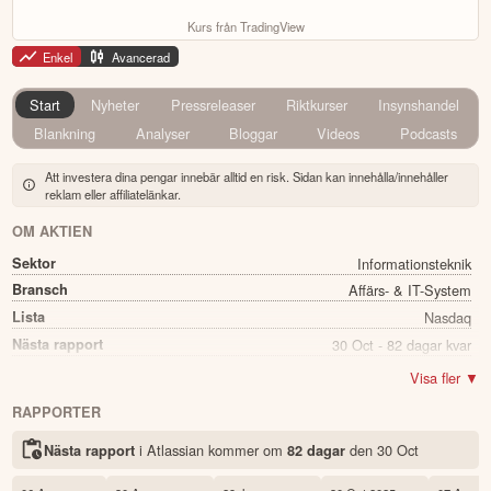
Kurs från TradingView
Enkel
Avancerad
Start
Nyheter
Pressreleaser
Riktkurser
Insynshandel
Blankning
Analyser
Bloggar
Videos
Podcasts
Att investera dina pengar innebär alltid en risk. Sidan kan innehålla/innehåller
reklam eller affiliatelänkar.
OM AKTIEN
Sektor
Informationsteknik
Bransch
Affärs- & IT-System
Lista
Nasdaq
Nästa rapport
30 Oct - 82 dagar kvar
Namn
Atlassian
Visa fler ▼
Ticker
TEAM
RAPPORTER
Status
Noterad
i Atlassian kommer
om
den
30 Oct
Nästa rapport
82 dagar
Land
USA
Första handelsdag
09 Dec 2015