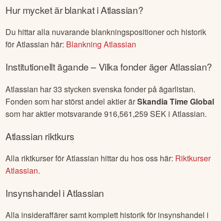
Hur mycket är blankat i
Atlassian
?
Du hittar alla nuvarande blankningspositioner och historik
för
Atlassian
här:
Blankning
Atlassian
Institutionellt ägande – Vilka fonder äger
Atlassian
?
Atlassian
har
33
stycken svenska fonder på ägarlistan.
Fonden som har störst andel aktier är
Skandia Time Global
som har aktier motsvarande
916,561,259
SEK i
Atlassian
.
Atlassian
riktkurs
Alla riktkurser för
Atlassian
hittar du hos oss här:
Riktkurser
Atlassian
.
Insynshandel i
Atlassian
Alla insideraffärer samt komplett historik för insynshandel i