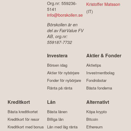
Org.nr: 559236-
Kristoffer Matsson
5141
(IT)
info@borskollen.se
Börskollen är en
del av FairValue FV
AB, org.nr:
559187-7732
Investera
Aktier & Fonder
Börsen idag
Aktietips
Aktier för nybörjare
Investmentbolag
Fonder för nybörjare
Fondrobotar
Ränta på ränta
Bästa fonderna
Kreditkort
Lån
Alternativt
Bästa kreditkortet
Bästa lånen
Köpa krypto
Kreditkort för resor
Billiga lån
Bitcoin
Kreditkort med bonus
Lån med låg ränta
Ethereum