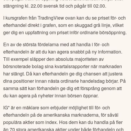
stängning kl. 22.00 svensk tid och pågår till 02.00.
I kursgrafen från TradingView ovan kan du se priset för- och
efterhandel direkt i grafen, som en skuggad grå linje, vilket
ger dig en uppfattning om priset inför ordinarie börsöppning.
En av de största fördelarna med att handla i för- och
efterhandeln är att du kan agera snabbt på ny information.
Till exempel släpper den absoluta majoriteten av
börsnoterade bolag sina kvartalsrapporter när marknaden
har stängt. Då kan efterhandeln ge dig chansen att justera
dina positioner innan nästa ordinarie handelsdag börjar. På
samma sätt kan förhandeln ge dig ett försprång genom att
du kan agera på nyheter innan börsen öppnar.
IG* är en mäklare som erbjuder möjlighet till för- och
efterhandeln på de amerikanska marknaderna, för såväl
populära aktier som index. Hos dem kan du handla på fler
än 70 stora amerikanska aktier under både förhandeln och