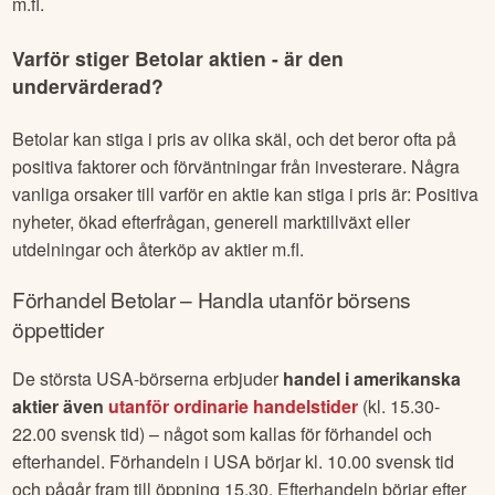
m.fl.
Varför stiger
Betolar
aktien - är den
undervärderad?
Betolar
kan stiga i pris av olika skäl, och det beror ofta på
positiva faktorer och förväntningar från investerare. Några
vanliga orsaker till varför en aktie kan stiga i pris är: Positiva
nyheter, ökad efterfrågan, generell marktillväxt eller
utdelningar och återköp av aktier m.fl.
Förhandel
Betolar
– Handla utanför börsens
öppettider
De största USA-börserna erbjuder
handel i amerikanska
aktier även
utanför ordinarie handelstider
(kl. 15.30-
22.00 svensk tid) – något som kallas för förhandel och
efterhandel. Förhandeln i USA börjar kl. 10.00 svensk tid
och pågår fram till öppning 15.30. Efterhandeln börjar efter