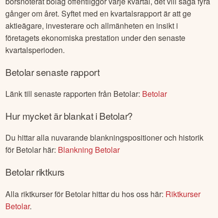
börsnoterat bolag offentliggör varje kvartal, det vill säga fyra
gånger om året. Syftet med en kvartalsrapport är att ge
aktieägare, investerare och allmänheten en insikt i
företagets ekonomiska prestation under den senaste
kvartalsperioden.
Betolar
senaste rapport
Länk till senaste rapporten från
Betolar
:
Betolar
Hur mycket är blankat i
Betolar
?
Du hittar alla nuvarande blankningspositioner och historik
för
Betolar
här:
Blankning
Betolar
Betolar
riktkurs
Alla riktkurser för
Betolar
hittar du hos oss här:
Riktkurser
Betolar
.