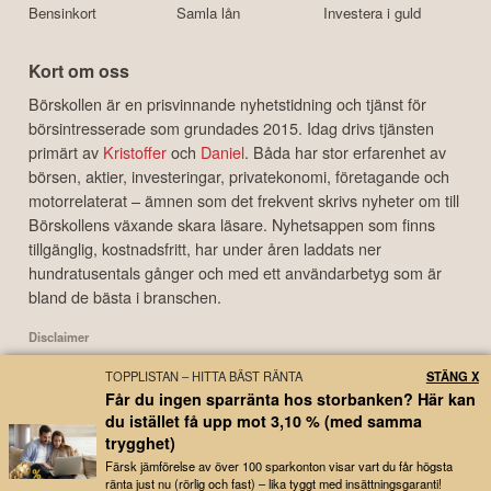
Bensinkort
Samla lån
Investera i guld
Kort om oss
Börskollen är en prisvinnande nyhetstidning och tjänst för
börsintresserade som grundades 2015. Idag drivs tjänsten
primärt av
Kristoffer
och
Daniel
. Båda har stor erfarenhet av
börsen, aktier, investeringar, privatekonomi, företagande och
motorrelaterat – ämnen som det frekvent skrivs nyheter om till
Börskollens växande skara läsare. Nyhetsappen som finns
tillgänglig, kostnadsfritt, har under åren laddats ner
hundratusentals gånger och med ett användarbetyg som är
bland de bästa i branschen.
Disclaimer
Börskollen Sverige AB ("Börskollen") är inte finansiella rådgivare, står inte under
TOPPLISTAN – HITTA BÄST RÄNTA
STÄNG X
finansinspektionens tillsyn och ger inga råd till dig. Detta innebär att
Får du ingen sparränta hos storbanken? Här kan
investeringsbeslut baserade på information som direkt eller indirekt härrörande
du istället få upp mot 3,10 % (med samma
från Börskollen eller personer med koppling till Börskollen, alltid fattas
trygghet)
självständigt av investeraren. Börskollen frånsäger sig allt ansvar för eventuell
förlust eller skada av vad slag det må vara som grundar sig på användandet av
Färsk jämförelse av över 100 sparkonton visar vart du får högsta
ränta just nu (rörlig och fast) – lika tyggt med insättningsgaranti!
material härrörande från tjänsten Börskollen.