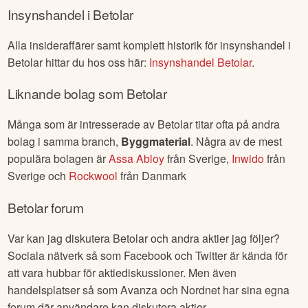
Insynshandel i
Betolar
Alla insideraffärer samt komplett historik för insynshandel i
Betolar
hittar du hos oss här:
Insynshandel
Betolar
.
Liknande bolag som
Betolar
Många som är intresserade av
Betolar
titar ofta på andra
bolag i samma branch,
Byggmaterial
. Några av de mest
populära bolagen är
Assa Abloy
från
Sverige
,
Inwido
från
Sverige
och
Rockwool
från
Danmark
Betolar
forum
Var kan jag diskutera
Betolar
och andra aktier jag följer?
Sociala nätverk så som Facebook och Twitter är kända för
att vara hubbar för aktiediskussioner. Men även
handelsplatser så som Avanza och Nordnet har sina egna
forum där användare kan diskutera aktier,