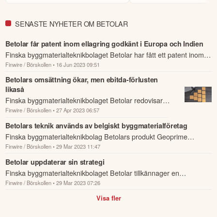
our employees. The year 2025 showed that our approach based on 
material technology and the circular economy is generating interest and 
SENASTE NYHETER OM BETOLAR
providing us with a strong foundation for 2026.
Betolar får patent inom ellagring godkänt i Europa och Indien
Denna summering har tagits fram med hjälp av AI och kan
Finska byggmaterialteknikbolaget Betolar har fått ett patent inom
därför innehålla förenklingar eller sakna viss information.
Innehållet ska inte ses som investeringsråd eller personlig
Finwire / Börskollen
• 16 Jun 2023 09:51
lagring av elektrisk energi godkänt i Europa och Indien.
rådgivning. Ta alltid del av bolagets fullständiga kvartalsrapport
Betolars omsättning ökar, men ebitda-förlusten
innan du fattar investeringsbeslut. Historisk avkastning är ingen
likaså
garanti för framtida avkastning.
Skulle du upptäcka fel eller
Finska byggmaterialteknikbolaget Betolar redovisar
andra förbättringsförslag i materialet är du välkommen att
kontakta oss
.
Finwire / Börskollen
• 27 Apr 2023 06:57
ökande omsättning under första kvartalet jämfört med
samma period året innan.
Betolars teknik används av belgiskt byggmaterialföretag
Öppna rapport (PDF)
Finska byggmaterialteknikbolag Betolars produkt Geoprime
Finwire / Börskollen
• 29 Mar 2023 11:47
kommer att användas av belgiska Tubobel, som är
marknadsledande inom tillverkning a...
Betolar uppdaterar sin strategi
Finska byggmaterialteknikbolaget Betolar tillkännager en
Finwire / Börskollen
• 29 Mar 2023 07:26
uppdaterad strategi som bygger på fem huvudteman, enligt ett
pressmeddelande.
Visa fler