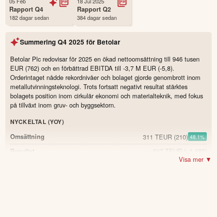
05 Feb
18 Jul 2025
Första handelsdag
08 Dec 2021
Rapport
Q4
Rapport
Q2
182 dagar sedan
384 dagar sedan
Antal ägare Avanza
19 st
Antal ägare Nordnet
2,944 st
Summering
Q4 2025
för
Betolar
Källa:
Börsdata
Betolar Plc redovisar för 2025 en ökad nettoomsättning till 946 tusen
EUR (762) och en förbättrad EBITDA till -3,7 M EUR (-5,8).
Orderintaget nådde rekordnivåer och bolaget gjorde genombrott inom
metallutvinningsteknologi. Trots fortsatt negativt resultat stärktes
bolagets position inom cirkulär ekonomi och materialteknik, med fokus
på tillväxt inom gruv- och byggsektorn.
NYCKELTAL (YOY)
311 TEUR
(210)
Omsättning
48.1
%
−617 TEUR
(−1 193)
Resultat
Visa mer ▼
1 493 TEUR
(271)
Orderintag
450.6
%
416 TEUR
(347)
Bruttomarginal
19.9
%
−3 844 TEUR
(−6 442)
Kassaflöde från den löpande verksamheten
−0,14 EUR
(−0,15)
Vinst per aktie