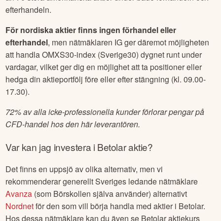
efterhandeln.
För nordiska aktier finns ingen förhandel eller
efterhandel
, men nätmäklaren IG ger däremot möjligheten
att handla OMXS30-index (Sverige30) dygnet runt under
vardagar, vilket ger dig en möjlighet att ta positioner eller
hedga din aktieportfölj före eller efter stängning (kl. 09.00-
17.30).
72% av alla icke-professionella kunder förlorar pengar på
CFD-handel hos den här leverantören.
Var kan jag investera i
Betolar
aktie?
Det finns en uppsjö av olika alternativ, men vi
rekommenderar generellt Sveriges ledande nätmäklare
Avanza
(som Börskollen själva använder) alternativt
Nordnet
för den som vill börja handla med aktier i
Betolar
.
Hos dessa nätmäklare kan du även se
Betolar
aktiekurs