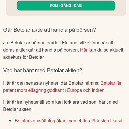
KOM IGÅNG IDAG
Går
Betolar
aktie att handla på börsen?
Ja,
Betolar
är börsnoterade
i Finland
, vilket innebär att
deras aktier går att handla på börsen.
Här
kan du se aktuell
aktiekurs för
Betolar
.
Vad har hänt med
Betolar
aktien?
Här är den senaste nyheten där
Betolar
nämns:
Betolar får
patent inom ellagring godkänt i Europa och Indien
.
Här är tre nyheter till som kan förklara vad som hänt med
Betolar
aktien:
Betolars omsättning ökar, men ebitda-förlusten likaså