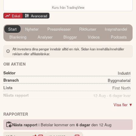
Kurs från TradingView
Enkel
Avancerad
Start
Nyheter
Pressreleaser
Riktkurser
Insynshandel
Blankning
Analyser
Bloggar
Videos
Podcasts
Att investera dina pengar innebär alltid en risk. Sidan kan innehålla/innehåller
reklam eller affiliatelänkar.
OM AKTIEN
Sektor
Industri
Bransch
Byggmaterial
Lista
First North
Nästa rapport
12 Aug - 6 dagar kvar
Utdelning
Nej
Visa fler ▼
Namn
Betolar
RAPPORTER
Ticker
BETOLAR
i Betolar kommer
om
den
12 Aug
Nästa rapport
6 dagar
Status
Noterad
Land
Finland