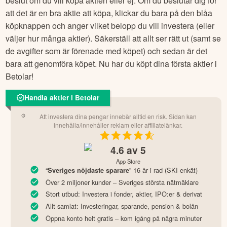
beslut om du vill köpa aktien eller ej. Om du beslutar dig för
att det är en bra aktie att köpa, klickar du bara på den blåa
köpknappen och anger vilket belopp du vill investera (eller
väljer hur många aktier). Säkerställ att allt ser rätt ut (samt se
de avgifter som är förenade med köpet) och sedan är det
bara att genomföra köpet. Nu har du köpt dina första aktier i
Betolar
!
Handla aktier i Betolar
Att investera dina pengar innebär alltid en risk. Sidan kan
innehålla/innehåller reklam eller affiliatelänkar.
4.6
av 5
App Store
“
” 16 år i rad (SKI-enkät)
Sveriges nöjdaste sparare
Över 2 miljoner kunder – Sveriges största nätmäklare
Stort utbud: Investera i fonder, aktier, IPO:er & derivat
Allt samlat: Investeringar, sparande, pension & bolån
Öppna konto helt gratis – kom igång på några minuter