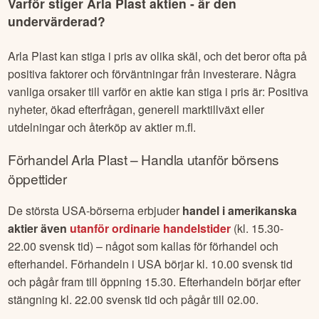
Varför stiger
Arla Plast
aktien - är den
undervärderad?
Arla Plast
kan stiga i pris av olika skäl, och det beror ofta på
positiva faktorer och förväntningar från investerare. Några
vanliga orsaker till varför en aktie kan stiga i pris är: Positiva
nyheter, ökad efterfrågan, generell marktillväxt eller
utdelningar och återköp av aktier m.fl.
Förhandel
Arla Plast
– Handla utanför börsens
öppettider
De största USA-börserna erbjuder
handel i amerikanska
aktier även
utanför ordinarie handelstider
(kl. 15.30-
22.00 svensk tid) – något som kallas för förhandel och
efterhandel. Förhandeln i USA börjar kl. 10.00 svensk tid
och pågår fram till öppning 15.30. Efterhandeln börjar efter
stängning kl. 22.00 svensk tid och pågår till 02.00.