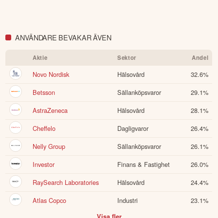
andra förbättringsförslag i materialet är du välkommen att
kontakta oss
.
ANVÄNDARE BEVAKAR ÄVEN
Öppna rapport (PDF)
Aktie
Sektor
Andel
Novo Nordisk
Hälsovård
32.6
%
Betsson
Sällanköpsvaror
29.1
%
AstraZeneca
Hälsovård
28.1
%
Cheffelo
Dagligvaror
26.4
%
Nelly Group
Sällanköpsvaror
26.1
%
Investor
Finans & Fastighet
26.0
%
RaySearch Laboratories
Hälsovård
24.4
%
Atlas Copco
Industri
23.1
%
Visa fler