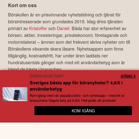
Kort om oss
Börskollen är en prisvinnande nyhetstidning och tjänst för
börsintresserade som grundades 2015. Idag drivs tjänsten
primärt av
Kristoffer
och
Daniel
. Båda har stor erfarenhet av
börsen, aktier, investeringar, privatekonomi, företagande och
motorrelaterat – ämnen som det frekvent skrivs nyheter om till
Börskollens växande skara läsare. Nyhetsappen som finns
tillgänglig, kostnadsfritt, har under åren laddats ner
hundratusentals gånger och med ett användarbetyg som är
bland de bästa i branschen.
GRATIS NYHETSAPP
STÄNG X
Disclaimer
Sveriges bästa app för börsnyheter? 4,6/5 i
Börskollen Sverige AB ("Börskollen") är inte finansiella rådgivare, står inte under
användarbetyg
finansinspektionens tillsyn och ger inga råd till dig. Detta innebär att
Kom igång med vår populära börs- och nyhetsapp – med ett av
investeringsbeslut baserade på information som direkt eller indirekt härrörande
branschens högsta bety på 4,6/5. Helt gratis att använda!
från Börskollen eller personer med koppling till Börskollen, alltid fattas
KOM IGÅNG
📈 Stenkoll på allt som rör börsen – helt gratis
självständigt av investeraren. Börskollen frånsäger sig allt ansvar för eventuell
förlust eller skada av vad slag det må vara som grundar sig på användandet av
material härrörande från tjänsten Börskollen.
Copyright ©
2026
Börskollen Sverige AB. All rights reserved.