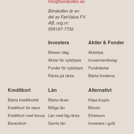
info@borskollen.se
Börskollen är en
del av FairValue FV
AB, org.nr:
559187-7732
Investera
Aktier & Fonder
Börsen idag
Aktietips
Aktier för nybörjare
Investmentbolag
Fonder för nybörjare
Fondrobotar
Ränta på ränta
Bästa fonderna
Kreditkort
Lån
Alternativt
Bästa kreditkortet
Bästa lånen
Köpa krypto
Kreditkort för resor
Billiga lån
Bitcoin
Kreditkort med bonus
Lån med låg ränta
Ethereum
Bensinkort
Samla lån
Investera i guld