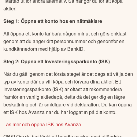
likartad ut för andra alternativ. Så här gör du för att köpa
aktier:
Steg 1: Öppna ett konto hos en nätmäklare
Att öppna ett konto tar bara någon minut och görs enklast
genom att du anger ditt personnummer och genomför en
kundkännedom med hjälp av BankID.
Steg 2: Öppna ett Investeringssparkonto (ISK)
När du gått igenom det första steget är det dags att välja den
typ av konto där du vill köpa och förvara dina aktier. Ett
Investeringssparkonto (ISK) är oftast att rekommendera
framför en vanlig aktiedepå, detta då det ger dig en lägre
beskattning och är smidigare vid deklaration. Du kan öppna
ett ISK hos Avanza när du har loggat in på ditt konto.
Läs mer och öppna ISK hos Avanza
OBS! Om du har tänkt att handla mycket med utländska