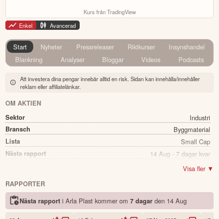
Kurs från TradingView
Enkel
Avancerad
Start
Nyheter
Pressreleaser
Riktkurser
Insynshandel
Blankning
Analyser
Bloggar
Videos
Podcasts
Att investera dina pengar innebär alltid en risk. Sidan kan innehålla/innehåller
reklam eller affiliatelänkar.
OM AKTIEN
Sektor
Industri
Bransch
Byggmaterial
Lista
Small Cap
Nästa rapport
14 Aug - 7 dagar kvar
Utdelning
Ja
Visa fler ▼
Direkavkastning
3.94%
RAPPORTER
Utdelning summa
1.60
i Arla Plast kommer
om
den
14 Aug
Nästa rapport
7 dagar
Namn
Arla Plast
Ticker
ARPL