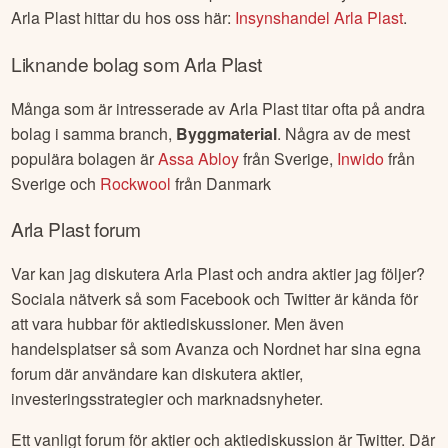
Arla Plast
hittar du hos oss här:
Insynshandel
Arla Plast
.
Liknande bolag som
Arla Plast
Många som är intresserade av
Arla Plast
titar ofta på andra
bolag i samma branch,
Byggmaterial
. Några av de mest
populära bolagen är
Assa Abloy
från
Sverige
,
Inwido
från
Sverige
och
Rockwool
från
Danmark
Arla Plast
forum
Var kan jag diskutera
Arla Plast
och andra aktier jag följer?
Sociala nätverk så som Facebook och Twitter är kända för
att vara hubbar för aktiediskussioner. Men även
handelsplatser så som Avanza och Nordnet har sina egna
forum där användare kan diskutera aktier,
investeringsstrategier och marknadsnyheter.
Ett vanligt forum för aktier och aktiediskussion är Twitter. Där