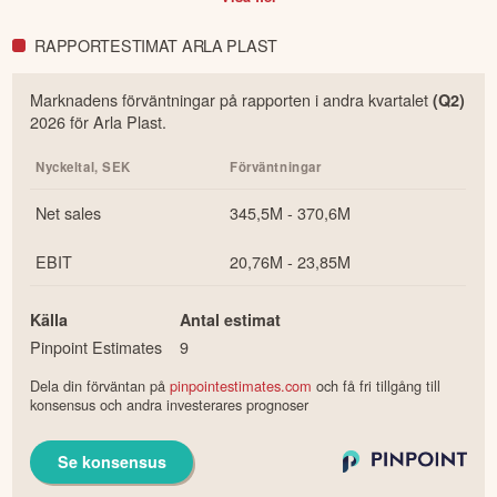
RAPPORTESTIMAT ARLA PLAST
Marknadens förväntningar på rapporten i
andra
kvartalet
(Q
2
)
2026
för
Arla Plast
.
Nyckeltal,
SEK
Förväntningar
Net sales
345,5M - 370,6M
EBIT
20,76M - 23,85M
Källa
Antal estimat
Pinpoint Estimates
9
Dela din förväntan på
pinpointestimates.com
och få fri tillgång till
konsensus och andra investerares prognoser
Se konsensus