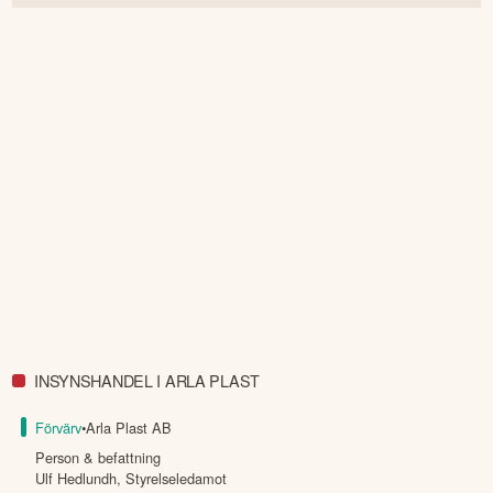
INSYNSHANDEL I ARLA PLAST
Förvärv
•
Arla Plast AB
Person & befattning
Ulf Hedlundh
,
Styrelseledamot