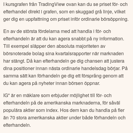
I kursgrafen från TradingView ovan kan du se priset för- och
efterhandel direkt i grafen, som en skuggad grå linje, vilket
ger dig en uppfattning om priset inför ordinarie börsöppning.
En av de största fördelarna med att handla i för- och
efterhandeln är att du kan agera snabbt på ny information.
Till exempel släpper den absoluta majoriteten av
börsnoterade bolag sina kvartalsrapporter när marknaden
har stängt. Då kan efterhandeln ge dig chansen att justera
dina positioner innan nästa ordinarie handelsdag börjar. På
samma sätt kan förhandeln ge dig ett försprång genom att
du kan agera på nyheter innan börsen öppnar.
IG* är en mäklare som erbjuder möjlighet till för- och
efterhandeln på de amerikanska marknaderna, för såväl
populära aktier som index. Hos dem kan du handla på fler
än 70 stora amerikanska aktier under både förhandeln och
efterhandeln.