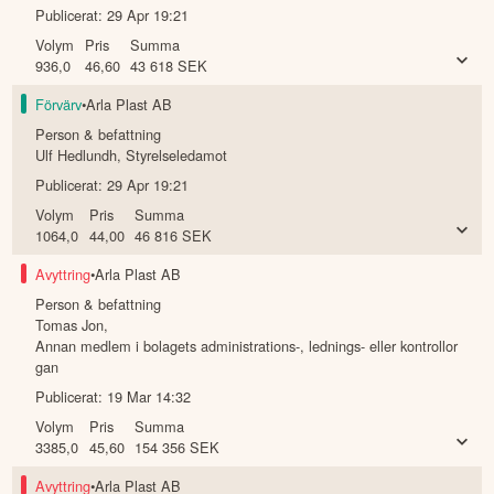
Publicerat:
29 Apr 19:21
Volym
Pris
Summa
936,0
46,60
43 618
SEK
Förvärv
•
Arla Plast AB
Person & befattning
Ulf Hedlundh
,
Styrelseledamot
Publicerat:
29 Apr 19:21
Volym
Pris
Summa
1064,0
44,00
46 816
SEK
Avyttring
•
Arla Plast AB
Person & befattning
Tomas Jon
,
Annan medlem i bolagets administrations-, lednings- eller kontrollor
gan
Publicerat:
19 Mar 14:32
Volym
Pris
Summa
3385,0
45,60
154 356
SEK
Avyttring
•
Arla Plast AB