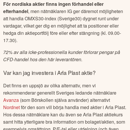
För nordiska aktier finns ingen förhandel eller
efterhandel
, men nätmäklaren IG ger däremot möjligheten
att handla OMXS30-index (Sverige30) dygnet runt under
vardagar, vilket ger dig en möjlighet att ta positioner eller
hedga din aktieportfölj före eller efter stängning (kl. 09.00-
17.30).
72% av alla icke-professionella kunder förlorar pengar på
CFD-handel hos den här leverantören.
Var kan jag investera i
Arla Plast
aktie?
Det finns en uppsjö av olika alternativ, men vi
rekommenderar generellt Sveriges ledande nätmäklare
Avanza
(som Börskollen själva använder) alternativt
Nordnet
för den som vill börja handla med aktier i
Arla Plast
.
Hos dessa nätmäklare kan du även se
Arla Plast
aktiekurs
samt hitta ytterligare bra information om bolaget/aktien, som
exempelvis omsättning, P/E-tal eller utdelning (och även