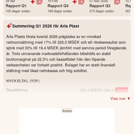
29 Apr
19 Feb
07 Nov 2025
15 Au
Status
Noterad
Rapport
Q1
Rapport
Q4
Rapport
Q3
Rap
100 dagar sedan
169 dagar sedan
273 dagar sedan
357 d
Land
Sverige
Första handelsdag
24 May 2021
Summering
Q1 2026
för
Arla Plast
Antal ägare Avanza
1,799 st
Antal ägare Nordnet
702 st
Arla Plasts första kvartal 2026 präglades av en minskad
nettoomsättning med 17% till 325,5 MSEK och ett rörelseresultat som
Källa:
Börsdata
sjönk med 33% till 19,4 MSEK jämfört med samma period föregående
år. Trots utmanande marknadsförhållanden bibehölls en stabil
bruttomarginal på 22,5% och kassaflödet från den löpande
verksamheten var fortsatt positivt. Bolaget har en stark finansiell
ställning med ökad nettokassa och hög soliditet.
NYCKELTAL (YOY)
325,5 MSEK
(392,1)
Omsättning
-17.0
%
Visa mer ▼
19,4 MSEK
(28,8)
Resultat
-33.0
%
22,5 %
(22,8)
Bruttomarginal
-0.3
6 %
(7,3)
Rörelsemarginal
-1.3
13,6 MSEK
Kassaflöde från den löpande
-17.6
%
verksamheten
(16,5)