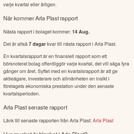
varje kvartal eller årligen.
När kommer
Arla Plast
rapport
Nästa rapport i bolaget kommer:
14 Aug
.
Det är altså
7
dagar
kvar till nästa rapport i
Arla Plast
.
En kvartalsrapport är en finansiell rapport som ett
börsnoterat bolag offentliggör varje kvartal, det vill säga fyra
gånger om året. Syftet med en kvartalsrapport är att ge
aktieägare, investerare och allmänheten en insikt i
företagets ekonomiska prestation under den senaste
kvartalsperioden.
Arla Plast
senaste rapport
Länk till senaste rapporten från
Arla Plast
:
Arla Plast
Hur mycket är blankat i
Arla Plast
?