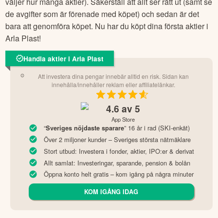
väljer hur många aktier). Säkerställ att allt ser rätt ut (samt se
de avgifter som är förenade med köpet) och sedan är det
bara att genomföra köpet. Nu har du köpt dina första aktier i
Arla Plast
!
Handla aktier i Arla Plast
Att investera dina pengar innebär alltid en risk. Sidan kan
innehålla/innehåller reklam eller affiliatelänkar.
4.6
av 5
App Store
“
” 16 år i rad (SKI-enkät)
Sveriges nöjdaste sparare
Över 2 miljoner kunder – Sveriges största nätmäklare
Stort utbud: Investera i fonder, aktier, IPO:er & derivat
Allt samlat: Investeringar, sparande, pension & bolån
Öppna konto helt gratis – kom igång på några minuter
KOM IGÅNG IDAG