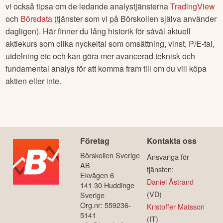
vi också tipsa om de ledande analystjänsterna
TradingView
och
Börsdata
(tjänster som vi på Börskollen själva använder
dagligen). Här finner du lång historik för såväl aktuell
aktiekurs som olika nyckeltal som omsättning, vinst, P/E-tal,
utdelning etc och kan göra mer avancerad teknisk och
fundamental analys för att komma fram till om du vill köpa
aktien eller inte.
Företag
Kontakta oss
Börskollen Sverige
Ansvariga för
AB
tjänsten:
Ekvägen 6
Daniel Åstrand
141 30 Huddinge
(VD)
Sverige
Org.nr: 559236-
Kristoffer Matsson
5141
(IT)