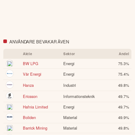
ANVÄNDARE BEVAKAR ÄVEN
Aktie
Sektor
Andel
BW LPG
Energi
75.3
%
Vår Energi
Energi
75.4
%
Hanza
Industri
49.8
%
Ericsson
Informationsteknik
49.7
%
Hafnia Limited
Energi
49.7
%
Boliden
Material
49.9
%
Barrick Mining
Material
49.8
%