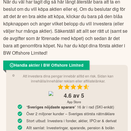
När du väl har tagit dig så här långt återstår bara att ta en
beslut om du vill köpa aktien eller ej. Om du beslutar dig för
att det är en bra aktie att köpa, klickar du bara på den blåa
köpknappen och anger vilket belopp du vill investera (eller
väljer hur många aktier). Säkerställ att allt ser rätt ut (samt se
de avgifter som är förenade med köpet) och sedan är det
bara att genomföra köpet. Nu har du köpt dina första aktier i
BW Offshore Limited
!
Handla aktier i BW Offshore Limited
Att investera dina pengar innebär alltid en risk. Sidan kan
innehålla/innehåller reklam eller affiliatelänkar.
4.6
av 5
App Store
“
” 16 år i rad (SKI-enkät)
Sveriges nöjdaste sparare
Över 2 miljoner kunder – Sveriges största nätmäklare
Stort utbud: Investera i fonder, aktier, IPO:er & derivat
Allt samlat: Investeringar, sparande, pension & bolån