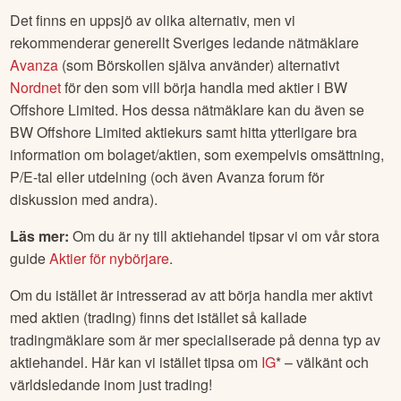
Det finns en uppsjö av olika alternativ, men vi
rekommenderar generellt Sveriges ledande nätmäklare
Avanza
(som Börskollen själva använder) alternativt
Nordnet
för den som vill börja handla med aktier i
BW
Offshore Limited
. Hos dessa nätmäklare kan du även se
BW Offshore Limited
aktiekurs samt hitta ytterligare bra
information om bolaget/aktien, som exempelvis omsättning,
P/E-tal eller utdelning (och även Avanza forum för
diskussion med andra).
Läs mer:
Om du är ny till aktiehandel tipsar vi om vår stora
guide
Aktier för nybörjare
.
Om du istället är intresserad av att börja handla mer aktivt
med aktien (trading) finns det istället så kallade
tradingmäklare som är mer specialiserade på denna typ av
aktiehandel. Här kan vi istället tipsa om
IG
* – välkänt och
världsledande inom just trading!