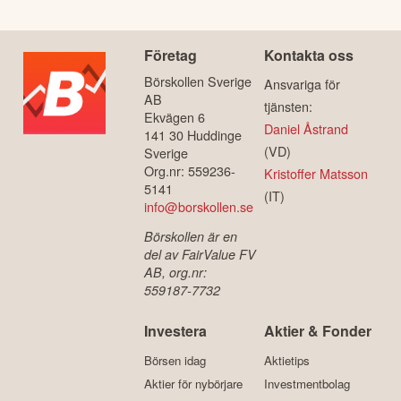
Företag
Kontakta oss
Börskollen Sverige
Ansvariga för
AB
tjänsten:
Ekvägen 6
Daniel Åstrand
141 30 Huddinge
(VD)
Sverige
Org.nr: 559236-
Kristoffer Matsson
5141
(IT)
info@borskollen.se
Börskollen är en
del av FairValue FV
AB, org.nr:
559187-7732
Investera
Aktier & Fonder
Börsen idag
Aktietips
Aktier för nybörjare
Investmentbolag