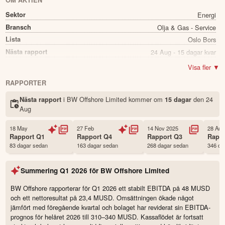
OM AKTIEN
Sektor
Energi
Bransch
Olja & Gas - Service
Lista
Oslo Bors
Nästa rapport
24 Aug - 15 dagar kvar
Utdelning
Ja
Visa fler ▼
Direkavkastning
7.07%
RAPPORTER
Utdelning summa
0.33
i BW Offshore Limited kommer
om
den
24
Nästa rapport
15 dagar
Namn
BW Offshore Limited
Aug
Ticker
BWO
Status
Noterad
18 May
27 Feb
14 Nov 2025
28 Aug
Rapport
Q1
Rapport
Q4
Rapport
Q3
Rapp
Land
Norge
83 dagar sedan
163 dagar sedan
268 dagar sedan
346 da
Första handelsdag
30 May 2006
Antal ägare Avanza
671 st
Summering
Q1 2026
för
BW Offshore Limited
Antal ägare Nordnet
1,717 st
BW Offshore rapporterar för Q1 2026 ett stabilt EBITDA på 48 MUSD
Källa:
Börsdata
och ett nettoresultat på 23,4 MUSD. Omsättningen ökade något
jämfört med föregående kvartal och bolaget har reviderat sin EBITDA-
prognos för helåret 2026 till 310–340 MUSD. Kassaflödet är fortsatt