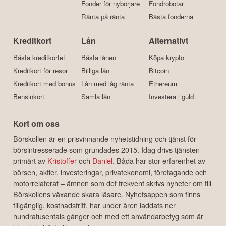
Fonder för nybörjare
Fondrobotar
Ränta på ränta
Bästa fonderna
Kreditkort
Lån
Alternativt
Bästa kreditkortet
Bästa lånen
Köpa krypto
Kreditkort för resor
Billiga lån
Bitcoin
Kreditkort med bonus
Lån med låg ränta
Ethereum
Bensinkort
Samla lån
Investera i guld
Kort om oss
Börskollen är en prisvinnande nyhetstidning och tjänst för
börsintresserade som grundades 2015. Idag drivs tjänsten
primärt av
Kristoffer
och
Daniel
. Båda har stor erfarenhet av
börsen, aktier, investeringar, privatekonomi, företagande och
motorrelaterat – ämnen som det frekvent skrivs nyheter om till
Börskollens växande skara läsare. Nyhetsappen som finns
tillgänglig, kostnadsfritt, har under åren laddats ner
hundratusentals gånger och med ett användarbetyg som är