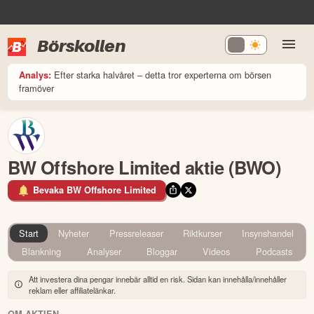
Börskollen
Efter starka halvåret – detta tror experterna om börsen
Analys:
framöver
BW Offshore Limited aktie (BWO)
Bevaka BW Offshore Limited
Start
Nyheter
Pressreleaser
Riktkurser
Insynshandel
Blankning
Analyser
Bloggar
Videos
Podcasts
Att investera dina pengar innebär alltid en risk. Sidan kan innehålla/innehåller
reklam eller affiliatelänkar.