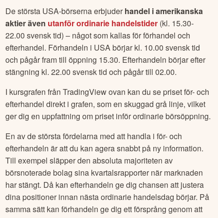
De största USA-börserna erbjuder
handel i amerikanska
aktier även
utanför ordinarie handelstider
(kl. 15.30-
22.00 svensk tid) – något som kallas för förhandel och
efterhandel. Förhandeln i USA börjar kl. 10.00 svensk tid
och pågår fram till öppning 15.30. Efterhandeln börjar efter
stängning kl. 22.00 svensk tid och pågår till 02.00.
I kursgrafen från TradingView ovan kan du se priset för- och
efterhandel direkt i grafen, som en skuggad grå linje, vilket
ger dig en uppfattning om priset inför ordinarie börsöppning.
En av de största fördelarna med att handla i för- och
efterhandeln är att du kan agera snabbt på ny information.
Till exempel släpper den absoluta majoriteten av
börsnoterade bolag sina kvartalsrapporter när marknaden
har stängt. Då kan efterhandeln ge dig chansen att justera
dina positioner innan nästa ordinarie handelsdag börjar. På
samma sätt kan förhandeln ge dig ett försprång genom att