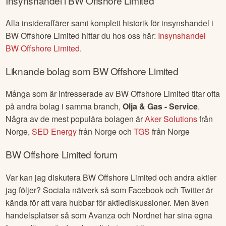
Insynshandel i
BW Offshore Limited
Alla insideraffärer samt komplett historik för insynshandel i
BW Offshore Limited
hittar du hos oss här:
Insynshandel
BW Offshore Limited
.
Liknande bolag som
BW Offshore Limited
Många som är intresserade av
BW Offshore Limited
titar ofta
på andra bolag i samma branch,
Olja & Gas - Service
.
Några av de mest populära bolagen är
Aker Solutions
från
Norge
,
SED Energy
från
Norge
och
TGS
från
Norge
BW Offshore Limited
forum
Var kan jag diskutera
BW Offshore Limited
och andra aktier
jag följer? Sociala nätverk så som Facebook och Twitter är
kända för att vara hubbar för aktiediskussioner. Men även
handelsplatser så som Avanza och Nordnet har sina egna