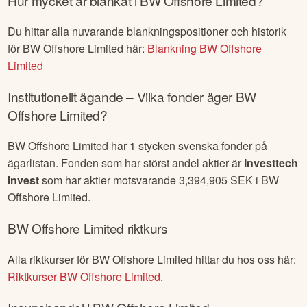
Hur mycket är blankat i
BW Offshore Limited
?
Du hittar alla nuvarande blankningspositioner och historik
för
BW Offshore Limited
här:
Blankning
BW Offshore
Limited
Institutionellt ägande – Vilka fonder äger
BW
Offshore Limited
?
BW Offshore Limited
har
1
stycken svenska fonder på
ägarlistan. Fonden som har störst andel aktier är
Investtech
Invest
som har aktier motsvarande
3,394,905
SEK i
BW
Offshore Limited
.
BW Offshore Limited
riktkurs
Alla riktkurser för
BW Offshore Limited
hittar du hos oss här:
Riktkurser
BW Offshore Limited
.