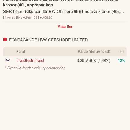
kronor (40), upprepar köp
SEB höjer riktkursen för BW Offshore till 51 norska kronor (40),
Finwire / Börskollen
• 03 Feb 06:20
upprepar köp.
Visa fler
FONDÄGANDE I BW OFFSHORE LIMITED
Fond
Värde (del av fond)
↑↓
Investtech Invest
3.39 MSEK
(1.48%)
12%
* Svenska fonder exkl. specialfonder.