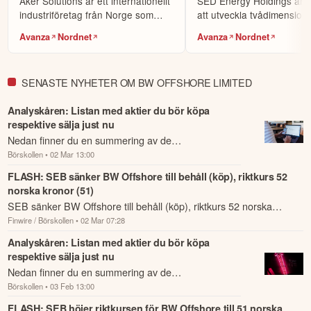
Aker Solutions är ett internationellt
SED Energy Holdings arb
världens största sociala investerarforum.
industriföretag från Norge som
att utveckla tvådimensione
verkar över...
tredimensionell...
Avanza
Nordnet
Avanza
Nordnet
ÖPPNA KONTO
KOPIERA TOPPINVESTERARE
SENASTE NYHETER OM BW OFFSHORE LIMITED
eToro är en investeringsplattform för flera tillgångsslag. Värdet på
dina investeringar kan gå upp eller ner. Du riskerar ditt kapital.
Analyskåren: Listan med aktier du bör köpa
respektive sälja just nu
Nedan finner du en summering av de
Börskollen
• 02 Mar 13:00
analysrekommendationer och riktkursförändringar
som har rapporterats om idag den 2 mars.
FLASH: SEB sänker BW Offshore till behåll (köp), riktkurs 52
norska kronor (51)
SEB sänker BW Offshore till behåll (köp), riktkurs 52 norska
Finwire / Börskollen
• 02 Mar 07:28
kronor (51).
Analyskåren: Listan med aktier du bör köpa
respektive sälja just nu
Nedan finner du en summering av de
Börskollen
• 03 Feb 13:00
analysrekommendationer och riktkursförändringar
som har rapporterats om idag den 3 februari.
FLASH: SEB höjer riktkursen för BW Offshore till 51 norska