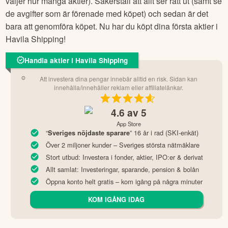
väljer hur många aktier). Säkerställ att allt ser rätt ut (samt se
de avgifter som är förenade med köpet) och sedan är det
bara att genomföra köpet. Nu har du köpt dina första aktier i
Havila Shipping
!
Handla aktier i Havila Shipping
Att investera dina pengar innebär alltid en risk. Sidan kan
innehålla/innehåller reklam eller affiliatelänkar.
4.6
av 5
App Store
“
” 16 år i rad (SKI-enkät)
Sveriges nöjdaste sparare
Över 2 miljoner kunder – Sveriges största nätmäklare
Stort utbud: Investera i fonder, aktier, IPO:er & derivat
Allt samlat: Investeringar, sparande, pension & bolån
Öppna konto helt gratis – kom igång på några minuter
KOM IGÅNG IDAG