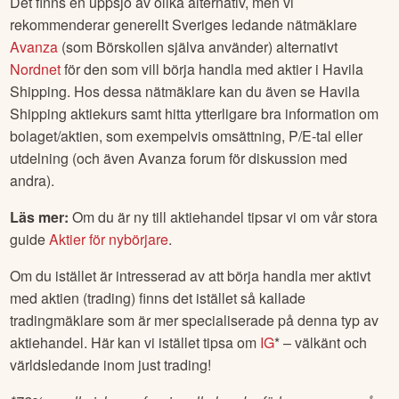
Det finns en uppsjö av olika alternativ, men vi
rekommenderar generellt Sveriges ledande nätmäklare
Avanza
(som Börskollen själva använder) alternativt
Nordnet
för den som vill börja handla med aktier i
Havila
Shipping
. Hos dessa nätmäklare kan du även se
Havila
Shipping
aktiekurs samt hitta ytterligare bra information om
bolaget/aktien, som exempelvis omsättning, P/E-tal eller
utdelning (och även Avanza forum för diskussion med
andra).
Läs mer:
Om du är ny till aktiehandel tipsar vi om vår stora
guide
Aktier för nybörjare
.
Om du istället är intresserad av att börja handla mer aktivt
med aktien (trading) finns det istället så kallade
tradingmäklare som är mer specialiserade på denna typ av
aktiehandel. Här kan vi istället tipsa om
IG
* – välkänt och
världsledande inom just trading!