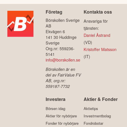
Företag
Kontakta oss
Börskollen Sverige
Ansvariga för
AB
tjänsten:
Ekvägen 6
Daniel Åstrand
141 30 Huddinge
(VD)
Sverige
Org.nr: 559236-
Kristoffer Matsson
5141
(IT)
info@borskollen.se
Börskollen är en
del av FairValue FV
AB, org.nr:
559187-7732
Investera
Aktier & Fonder
Börsen idag
Aktietips
Aktier för nybörjare
Investmentbolag
Fonder för nybörjare
Fondrobotar