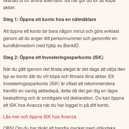
likartad ut för andra alternativ. Så här gör du för att köpa
aktier:
Steg 1: Öppna ett konto hos en nätmäklare
Att öppna ett konto tar bara någon minut och görs enklast
genom att du anger ditt personnummer och genomför en
kundkännedom med hjälp av BankID.
Steg 2: Öppna ett Investeringssparkonto (ISK)
När du gått igenom det första steget är det dags att välja den
typ av konto där du vill köpa och förvara dina aktier. Ett
Investeringssparkonto (ISK) är oftast att rekommendera
framför en vanlig aktiedepå, detta då det ger dig en lägre
beskattning och är smidigare vid deklaration. Du kan öppna
ett ISK hos Avanza när du har loggat in på ditt konto.
Läs mer och öppna ISK hos Avanza
OBS! Om du har tänkt att handla mycket med utländska