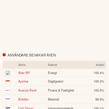
världens största sociala investerarforum.
ÖPPNA KONTO
KOPIERA TOPPINVESTERARE
eToro är en investeringsplattform för flera tillgångsslag. Värdet på
dina investeringar kan gå upp eller ner. Du riskerar ditt kapital.
ANVÄNDARE BEVAKAR ÄVEN
Aktie
Sektor
Andel
Aker BP
Energi
100.4
%
Apotea
Dagligvaror
100.3
%
Avanza Bank
Finans & Fastighet
100.0
%
Boliden
Material
99.9
%
Cint Group
Informationsteknik
100.1
%