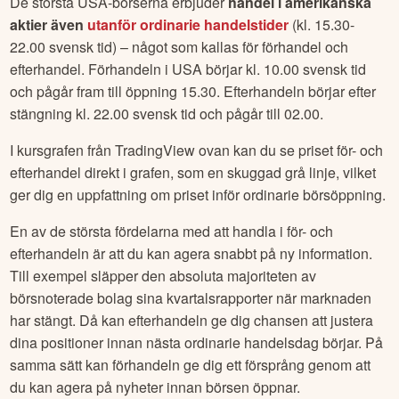
De största USA-börserna erbjuder
handel i amerikanska
aktier även
utanför ordinarie handelstider
(kl. 15.30-
22.00 svensk tid) – något som kallas för förhandel och
efterhandel. Förhandeln i USA börjar kl. 10.00 svensk tid
och pågår fram till öppning 15.30. Efterhandeln börjar efter
stängning kl. 22.00 svensk tid och pågår till 02.00.
I kursgrafen från TradingView ovan kan du se priset för- och
efterhandel direkt i grafen, som en skuggad grå linje, vilket
ger dig en uppfattning om priset inför ordinarie börsöppning.
En av de största fördelarna med att handla i för- och
efterhandeln är att du kan agera snabbt på ny information.
Till exempel släpper den absoluta majoriteten av
börsnoterade bolag sina kvartalsrapporter när marknaden
har stängt. Då kan efterhandeln ge dig chansen att justera
dina positioner innan nästa ordinarie handelsdag börjar. På
samma sätt kan förhandeln ge dig ett försprång genom att
du kan agera på nyheter innan börsen öppnar.