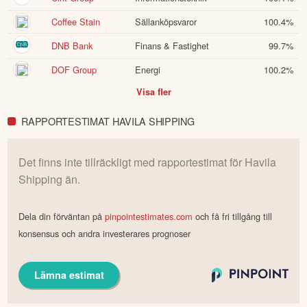
Coffee Stain
Sällanköpsvaror
100.4
%
DNB Bank
Finans & Fastighet
99.7
%
DOF Group
Energi
100.2
%
Visa fler
RAPPORTESTIMAT HAVILA SHIPPING
Det finns inte tillräckligt med rapportestimat för
Havila
Shipping
än.
Dela din förväntan på
pinpointestimates.com
och få fri tillgång till
konsensus och andra investerares prognoser
Lämna estimat