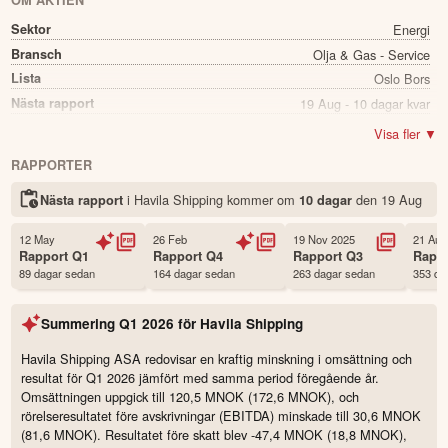
OM AKTIEN
Sektor
Energi
Bransch
Olja & Gas - Service
Lista
Oslo Bors
Nästa rapport
19 Aug - 10 dagar kvar
Utdelning
Nej
Visa fler ▼
Namn
Havila Shipping
RAPPORTER
Ticker
HAVI
i Havila Shipping kommer
om
den
19 Aug
Nästa rapport
10 dagar
Status
Noterad
Land
Norge
12 May
26 Feb
19 Nov 2025
21 Aug
Första handelsdag
23 May 2005
Rapport
Q1
Rapport
Q4
Rapport
Q3
Rapp
89 dagar sedan
164 dagar sedan
263 dagar sedan
353 da
Antal ägare Avanza
170 st
Antal ägare Nordnet
2,730 st
Summering
Q1 2026
för
Havila Shipping
Källa:
Börsdata
Havila Shipping ASA redovisar en kraftig minskning i omsättning och
resultat för Q1 2026 jämfört med samma period föregående år.
Omsättningen uppgick till 120,5 MNOK (172,6 MNOK), och
rörelseresultatet före avskrivningar (EBITDA) minskade till 30,6 MNOK
(81,6 MNOK). Resultatet före skatt blev -47,4 MNOK (18,8 MNOK),