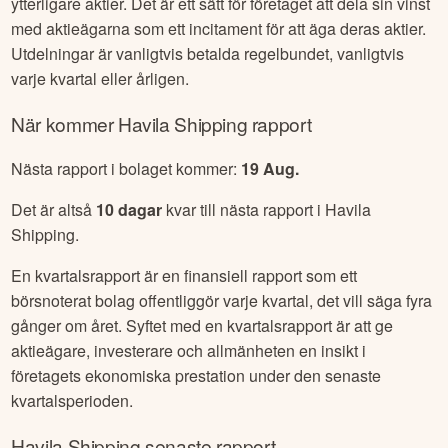
ytterligare aktier. Det är ett sätt för företaget att dela sin vinst
med aktieägarna som ett incitament för att äga deras aktier.
Utdelningar är vanligtvis betalda regelbundet, vanligtvis
varje kvartal eller årligen.
När kommer
Havila Shipping
rapport
Nästa rapport i bolaget kommer:
19 Aug
.
Det är altså
10
dagar
kvar till nästa rapport i
Havila
Shipping
.
En kvartalsrapport är en finansiell rapport som ett
börsnoterat bolag offentliggör varje kvartal, det vill säga fyra
gånger om året. Syftet med en kvartalsrapport är att ge
aktieägare, investerare och allmänheten en insikt i
företagets ekonomiska prestation under den senaste
kvartalsperioden.
Havila Shipping
senaste rapport