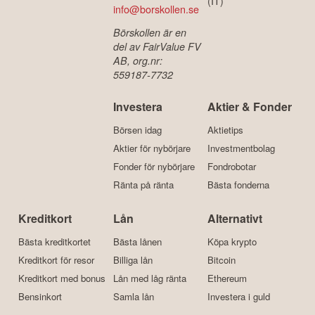
(IT)
info@borskollen.se
Börskollen är en
del av FairValue FV
AB, org.nr:
559187-7732
Investera
Aktier & Fonder
Börsen idag
Aktietips
Aktier för nybörjare
Investmentbolag
Fonder för nybörjare
Fondrobotar
Ränta på ränta
Bästa fonderna
Kreditkort
Lån
Alternativt
Bästa kreditkortet
Bästa lånen
Köpa krypto
Kreditkort för resor
Billiga lån
Bitcoin
Kreditkort med bonus
Lån med låg ränta
Ethereum
Bensinkort
Samla lån
Investera i guld