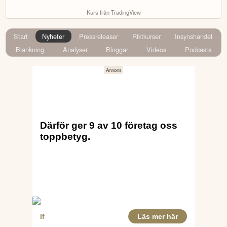
Kurs från TradingView
Start
Nyheter
Pressreleaser
Riktkurser
Insynshandel
Blankning
Analyser
Bloggar
Videos
Podcasts