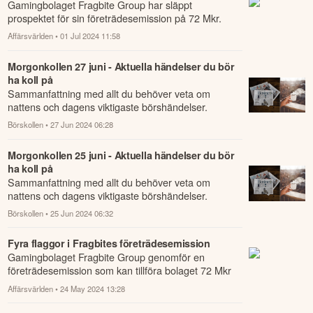
Gamingbolaget Fragbite Group har släppt
prospektet för sin företrädesemission på 72 Mkr.
Affärsvärlden
• 01 Jul 2024 11:58
Morgonkollen 27 juni - Aktuella händelser du bör
ha koll på
Sammanfattning med allt du behöver veta om
nattens och dagens viktigaste börshändelser.
Börskollen
• 27 Jun 2024 06:28
Morgonkollen 25 juni - Aktuella händelser du bör
ha koll på
Sammanfattning med allt du behöver veta om
nattens och dagens viktigaste börshändelser.
Börskollen
• 25 Jun 2024 06:32
Fyra flaggor i Fragbites företrädesemission
Gamingbolaget Fragbite Group genomför en
företrädesemission som kan tillföra bolaget 72 Mkr
före emissionskostnader.
Affärsvärlden
• 24 May 2024 13:28