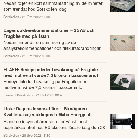
Nedan följer en kort sammanfattning av de nyheter
som trendat hos Börskollen idag.
Börskollen
• 21 Oct 2022 17:00
Dagens aktierekommendationer – SSAB och
Fragbite med på listan
Nedan finner du en summering av de
analysrekommendationer och riktkursförändringar
som har rapporterats om idag den 21 oktober.
Börskollen
• 21 Oct 2022 13:00
FLASH: Redeye inleder bevakning på Fragbite
med motiverat värde 7,5 kronor i basscenariot
Redeye inleder bevakning på Fragbite med
motiverat värde 7,5 kronor i basscenariot.
Finwire / Börskollen
• 21 Oct 2022 06:48
Lista: Dagens insynsaffärer - Storägaren
Kvalitena säljer aktiepost i Maha Energy till
Starboard som blir största ägare
Bland de insynsaffärer som har väckt mest
uppmärksamhet hos Börskollens läsare idag den 28
september finner vi bland annat "Storägaren Kvali...
Börskollen
• 28 Sep 2022 15:30