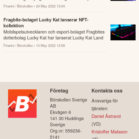
Street of Rage 4 på mobila enheter.
Finwire / Börskollen
• 24 May 2022 13:04
Fragbite-bolaget Lucky Kat lanserar NFT-
kollektion
Mobilspelsutvecklaren och esport-bolaget Fragbites
dotterbolag Lucky Kat har lanserat Lucky Kat Land
på sitt NFT-metaverse Sandbox.
Finwire / Börskollen
• 10 May 2022 13:59
Företag
Kontakta oss
Börskollen Sverige
Ansvariga för
AB
tjänsten:
Ekvägen 6
Daniel Åstrand
141 30 Huddinge
(VD)
Sverige
Org.nr: 559236-
Kristoffer Matsson
5141