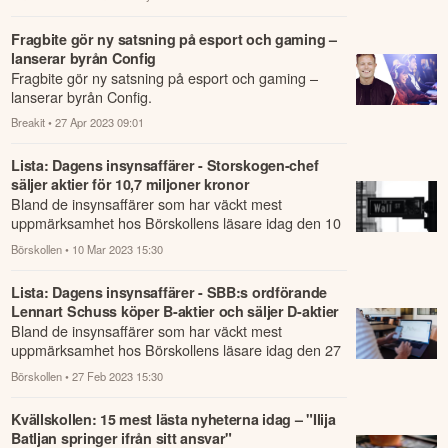
Fragbite gör ny satsning på esport och gaming –
lanserar byrån Config
Fragbite gör ny satsning på esport och gaming –
lanserar byrån Config.
Breakit
• 27 Apr 2023 09:01
Lista: Dagens insynsaffärer - Storskogen-chef
säljer aktier för 10,7 miljoner kronor
Bland de insynsaffärer som har väckt mest
uppmärksamhet hos Börskollens läsare idag den 10
mars finner vi bland annat "Storskogen-chef sälje...
Börskollen
• 10 Mar 2023 15:30
Lista: Dagens insynsaffärer - SBB:s ordförande
Lennart Schuss köper B-aktier och säljer D-aktier
Bland de insynsaffärer som har väckt mest
uppmärksamhet hos Börskollens läsare idag den 27
februari finner vi bland annat "SBB:s ordförande ...
Börskollen
• 27 Feb 2023 15:30
Kvällskollen: 15 mest lästa nyheterna idag – "Ilija
Batljan springer ifrån sitt ansvar"