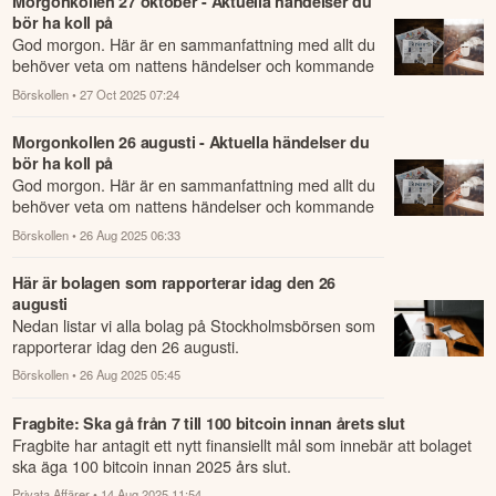
Morgonkollen 27 oktober - Aktuella händelser du
bör ha koll på
God morgon. Här är en sammanfattning med allt du
behöver veta om nattens händelser och kommande
dagens viktigaste händelser på börsen.
Börskollen
• 27 Oct 2025 07:24
Morgonkollen 26 augusti - Aktuella händelser du
bör ha koll på
God morgon. Här är en sammanfattning med allt du
behöver veta om nattens händelser och kommande
dagens viktigaste händelser på börsen.
Börskollen
• 26 Aug 2025 06:33
Här är bolagen som rapporterar idag den 26
augusti
Nedan listar vi alla bolag på Stockholmsbörsen som
rapporterar idag den 26 augusti.
Börskollen
• 26 Aug 2025 05:45
Fragbite: Ska gå från 7 till 100 bitcoin innan årets slut
Fragbite har antagit ett nytt finansiellt mål som innebär att bolaget
ska äga 100 bitcoin innan 2025 års slut.
Privata Affärer
• 14 Aug 2025 11:54