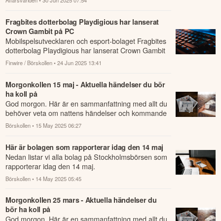
Fragbites dotterbolag Playdigious har lanserat
Crown Gambit på PC
Mobilspelsutvecklaren och esport-bolaget Fragbites
dotterbolag Playdigious har lanserat Crown Gambit
på PC via den globala distributionsplat...
Finwire / Börskollen
• 24 Jun 2025 13:41
Morgonkollen 15 maj - Aktuella händelser du bör
ha koll på
God morgon. Här är en sammanfattning med allt du
behöver veta om nattens händelser och kommande
dagens viktigaste händelser på börsen.
Börskollen
• 15 May 2025 06:27
Här är bolagen som rapporterar idag den 14 maj
Nedan listar vi alla bolag på Stockholmsbörsen som
rapporterar idag den 14 maj.
Börskollen
• 14 May 2025 05:45
Morgonkollen 25 mars - Aktuella händelser du
bör ha koll på
God morgon. Här är en sammanfattning med allt du