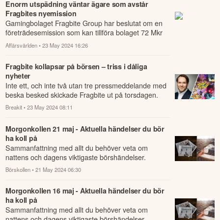
Enorm utspädning väntar ägare som avstår
Fragbites nyemission
Gamingbolaget Fragbite Group har beslutat om en
företrädesemission som kan tillföra bolaget 72 Mkr
före kostnader.
Affärsvärlden
• 23 May 2024 16:26
Fragbite kollapsar på börsen – triss i dåliga
nyheter
Inte ett, och inte två utan tre pressmeddelande med
beska besked skickade Fragbite ut på torsdagen.
Breakit
• 23 May 2024 08:11
Morgonkollen 21 maj - Aktuella händelser du bör
ha koll på
Sammanfattning med allt du behöver veta om
nattens och dagens viktigaste börshändelser.
Börskollen
• 21 May 2024 06:30
Morgonkollen 16 maj - Aktuella händelser du bör
ha koll på
Sammanfattning med allt du behöver veta om
nattens och dagens viktigaste börshändelser.