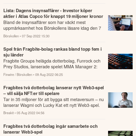
Lista: Dagens insynsaffärer - Investor köper
aktier i Atlas Copco för knappt 19 miljoner kronor
Bland de insynsaffärer som har väckt mest
uppmärksamhet hos Börskollens läsare idag den 7
september finner vi bland annat "Investor köper
Börskollen
• 07 Sep 2022 15:30
ak...
Spel från Fragbite-bolag rankas bland topp fem i
sju länder
Fragbite Groups helägda dotterbolag, Funrock och
Prey Studios, lanserade spelet MMA Manager 2:
Ultimate Fight i juli.
Finwire / Börskollen
• 09 Aug 2022 06:25
Fragbites två dotterbolag lanserar nytt Web3-spel
– vill sälja NFT:er till spelare
Tar in 35 miljoner för att bygga sitt metaversum – nu
lanserar Wagmi och Lucky Kat ett nytt Web3-spel.
Breakit
• 05 Aug 2022 04:56
Fragbites två dotterbolag ingår samarbete och
lanserar Web3-spel