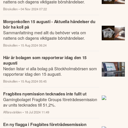
nattens och dagens viktigaste börshändelser.
Börskollen
• 04 Nov 2024 07:22
Morgonkollen 15 augusti - Aktuella händelser du
bör ha koll på
Sammanfattning med allt du behöver veta om
nattens och dagens viktigaste börshändelser.
Börskollen
• 15 Aug 2024 06:24
Här är bolagen som rapporterar idag den 15
augusti
Nedan listar vi alla bolag på Stockholmsbörsen som
rapporterar idag den 15 augusti.
Börskollen
• 15 Aug 2024 05:45
Fragbites nyemission tecknades inte fullt ut
Gamingbolaget Fragbite Groups företrädesemission
av units tecknades till 51,2%.
Affärsvärlden
• 18 Jul 2024 11:49
En ny flagga i Fragbites företrädesemission