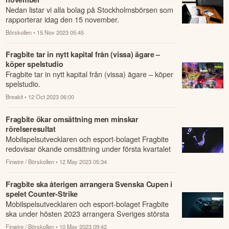
Nedan listar vi alla bolag på Stockholmsbörsen som
rapporterar idag den 15 november.
Börskollen
• 15 Nov 2023 05:45
Fragbite tar in nytt kapital från (vissa) ägare –
köper spelstudio
Fragbite tar in nytt kapital från (vissa) ägare – köper
spelstudio.
Breakit
• 12 Oct 2023 06:00
Fragbite ökar omsättning men minskar
rörelseresultat
Mobilspelsutvecklaren och esport-bolaget Fragbite
redovisar ökande omsättning under första kvartalet
jämfört med samma period året innan.
Finwire / Börskollen
• 12 May 2023 05:34
Fragbite ska återigen arrangera Svenska Cupen i
spelet Counter-Strike
Mobilspelsutvecklaren och esport-bolaget Fragbite
ska under hösten 2023 arrangera Sveriges största
nationella esportturnering: Svenska Cupen...
Finwire / Börskollen
• 10 May 2023 09:42