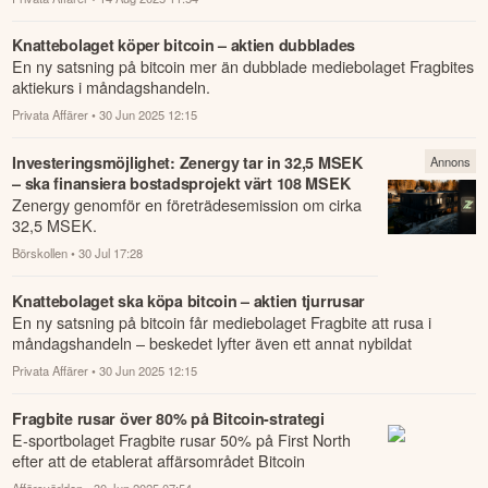
Knattebolaget köper bitcoin – aktien dubblades
En ny satsning på bitcoin mer än dubblade mediebolaget Fragbites
aktiekurs i måndagshandeln.
Privata Affärer
• 30 Jun 2025 12:15
Investeringsmöjlighet: Zenergy tar in 32,5 MSEK
Annons
– ska finansiera bostadsprojekt värt 108 MSEK
Zenergy genomför en företrädesemission om cirka
32,5 MSEK.
Börskollen
• 30 Jul 17:28
Knattebolaget ska köpa bitcoin – aktien tjurrusar
En ny satsning på bitcoin får mediebolaget Fragbite att rusa i
måndagshandeln – beskedet lyfter även ett annat nybildat
kryptobolag.
Privata Affärer
• 30 Jun 2025 12:15
Fragbite rusar över 80% på Bitcoin-strategi
E-sportbolaget Fragbite rusar 50% på First North
efter att de etablerat affärsområdet Bitcoin
Treasury.
Affärsvärlden
• 30 Jun 2025 07:54