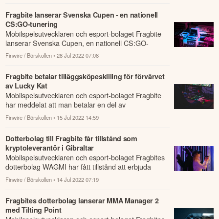
Fragbite lanserar Svenska Cupen - en nationell
CS:GO-tunering
Mobilspelsutvecklaren och esport-bolaget Fragbite
lanserar Svenska Cupen, en nationell CS:GO-
tävling, i samarbete med Expressen och Space.
Finwire / Börskollen
• 28 Jul 2022 07:08
Fragbite betalar tilläggsköpeskilling för förvärvet
av Lucky Kat
Mobilspelsutvecklaren och esport-bolaget Fragbite
har meddelat att man betalar en del av
tilläggsköpeskillingen för Lucky Kat som totalt kan...
Finwire / Börskollen
• 15 Jul 2022 14:59
Dotterbolag till Fragbite får tillstånd som
kryptoleverantör i Gibraltar
Mobilspelsutvecklaren och esport-bolaget Fragbites
dotterbolag WAGMI har fått tillstånd att erbjuda
egna in-game kryptotokens genom en licen...
Finwire / Börskollen
• 14 Jul 2022 07:19
Fragbites dotterbolag lanserar MMA Manager 2
med Tilting Point