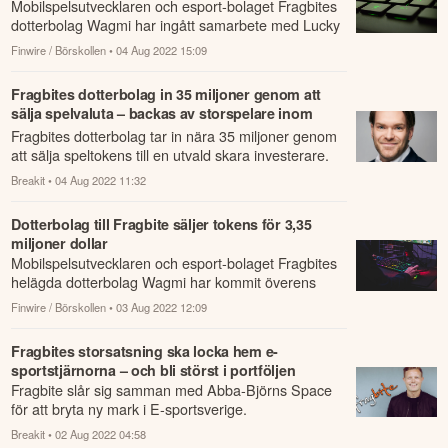
Mobilspelsutvecklaren och esport-bolaget Fragbites
dotterbolag Wagmi har ingått samarbete med Lucky
Kat, som är ett annat dotterbolag till F...
Finwire / Börskollen
• 04 Aug 2022 15:09
Fragbites dotterbolag in 35 miljoner genom att
sälja spelvaluta – backas av storspelare inom
Web3
Fragbites dotterbolag tar in nära 35 miljoner genom
att sälja speltokens till en utvald skara investerare.
Breakit
• 04 Aug 2022 11:32
Dotterbolag till Fragbite säljer tokens för 3,35
miljoner dollar
Mobilspelsutvecklaren och esport-bolaget Fragbites
helägda dotterbolag Wagmi har kommit överens
med flertalet blockkedjeinvesterare som ska ...
Finwire / Börskollen
• 03 Aug 2022 12:09
Fragbites storsatsning ska locka hem e-
sportstjärnorna – och bli störst i portföljen
Fragbite slår sig samman med Abba-Björns Space
för att bryta ny mark i E-sportsverige.
Breakit
• 02 Aug 2022 04:58