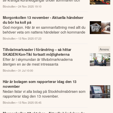
hösten.
Börskollen
• 24 Nov 2025 19:10
Morgonkollen 13 november - Aktuella händelser
du bör ha koll på
God morgon. Här är en sammanfattning med allt du
behöver veta om nattens händelser och kommande
dagens viktigaste händelser på börsen.
Börskollen
• 13 Nov 2025 07:23
Tillväxtmarknader i förändring – så hittar
Annons
SKAGEN Kon-Tiki fortsatt möjligheterna
Efter år i skymundan är tillväxtmarknaderna
återigen en av de mest intressanta
investeringsmiljöerna.
Börskollen
• 31 Jul 10:00
Här är bolagen som rapporterar idag den 13
november
Nedan listar vi alla bolag på Stockholmsbörsen som
rapporterar idag den 13 november.
Börskollen
• 13 Nov 2025 05:45