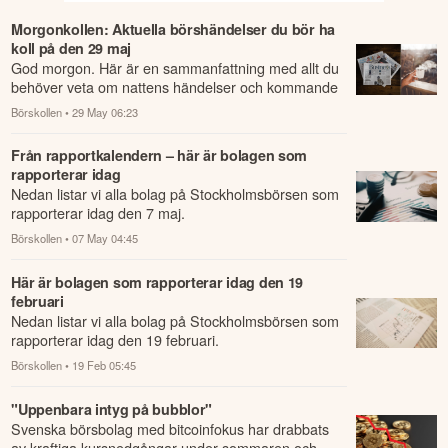
Morgonkollen: Aktuella börshändelser du bör ha
koll på den 29 maj
God morgon. Här är en sammanfattning med allt du
behöver veta om nattens händelser och kommande
dagens viktigaste händelser på börsen.
Börskollen
• 29 May 06:23
Från rapportkalendern – här är bolagen som
rapporterar idag
Nedan listar vi alla bolag på Stockholmsbörsen som
rapporterar idag den 7 maj.
Börskollen
• 07 May 04:45
Här är bolagen som rapporterar idag den 19
februari
Nedan listar vi alla bolag på Stockholmsbörsen som
rapporterar idag den 19 februari.
Börskollen
• 19 Feb 05:45
"Uppenbara intyg på bubblor"
Svenska börsbolag med bitcoinfokus har drabbats
av kraftiga kursnedgångar under sommaren och