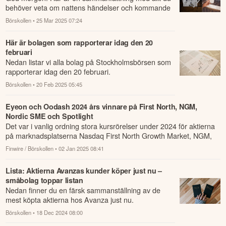
behöver veta om nattens händelser och kommande
dagens viktigaste händelser på börsen.
Börskollen
• 25 Mar 2025 07:24
Här är bolagen som rapporterar idag den 20
februari
Nedan listar vi alla bolag på Stockholmsbörsen som
rapporterar idag den 20 februari.
Börskollen
• 20 Feb 2025 05:45
Eyeon och Oodash 2024 års vinnare på First North, NGM,
Nordic SME och Spotlight
Det var i vanlig ordning stora kursrörelser under 2024 för aktierna
på marknadsplatserna Nasdaq First North Growth Market, NGM,
Nordic SME o...
Finwire / Börskollen
• 02 Jan 2025 08:41
Lista: Aktierna Avanzas kunder köper just nu –
småbolag toppar listan
Nedan finner du en färsk sammanställning av de
mest köpta aktierna hos Avanza just nu.
Börskollen
• 18 Dec 2024 08:00