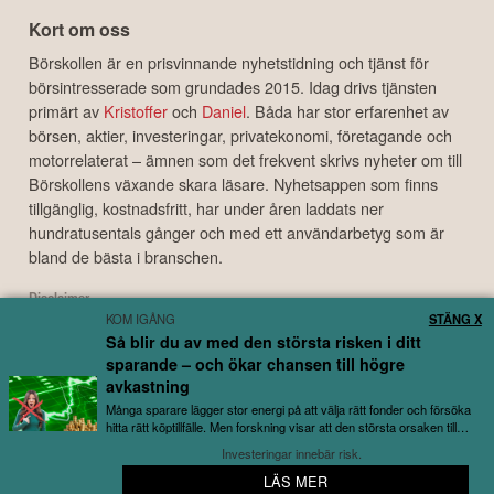
Kort om oss
Börskollen är en prisvinnande nyhetstidning och tjänst för
börsintresserade som grundades 2015. Idag drivs tjänsten
primärt av
Kristoffer
och
Daniel
. Båda har stor erfarenhet av
börsen, aktier, investeringar, privatekonomi, företagande och
motorrelaterat – ämnen som det frekvent skrivs nyheter om till
Börskollens växande skara läsare. Nyhetsappen som finns
tillgänglig, kostnadsfritt, har under åren laddats ner
hundratusentals gånger och med ett användarbetyg som är
bland de bästa i branschen.
Disclaimer
KOM IGÅNG
STÄNG X
Börskollen Sverige AB ("Börskollen") är inte finansiella rådgivare, står inte under
Så blir du av med den största risken i ditt
finansinspektionens tillsyn och ger inga råd till dig. Detta innebär att
sparande – och ökar chansen till högre
investeringsbeslut baserade på information som direkt eller indirekt härrörande
från Börskollen eller personer med koppling till Börskollen, alltid fattas
avkastning
självständigt av investeraren. Börskollen frånsäger sig allt ansvar för eventuell
Många sparare lägger stor energi på att välja rätt fonder och försöka
förlust eller skada av vad slag det må vara som grundar sig på användandet av
hitta rätt köptillfälle. Men forskning visar att den största orsaken till
utebliven avkastning...
material härrörande från tjänsten Börskollen.
Investeringar innebär risk.
LÄS MER
🔔 Bredaste bolagsbevakningen – helt gratis
Copyright ©
2026
Börskollen Sverige AB. All rights reserved.