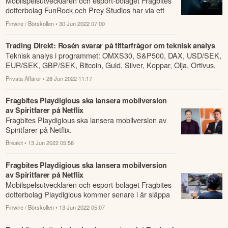
Mobilspelsutvecklaren och esport-bolaget Fragbites
dotterbolag FunRock och Prey Studios har via ett
publiceringsavtal med Tilting Point lans...
Finwire / Börskollen
• 30 Jun 2022 07:00
Trading Direkt: Rosén svarar på tittarfrågor om teknisk analys
Teknisk analys i programmet: OMXS30, S&P500, DAX, USD/SEK,
EUR/SEK, GBP/SEK, Bitcoin, Guld, Silver, Koppar, Olja, Ortivus,
Carl Zeiss, Caras...
Privata Affärer
• 28 Jun 2022 11:17
Fragbites Playdigious ska lansera mobilversion
av Spiritfarer på Netflix
Fragbites Playdigious ska lansera mobilversion av
Spiritfarer på Netflix.
Breakit
• 13 Jun 2022 05:56
Fragbites Playdigious ska lansera mobilversion
av Spiritfarer på Netflix
Mobilspelsutvecklaren och esport-bolaget Fragbites
dotterbolag Playdigious kommer senare i år släppa
en mobilversion av Spiritfarer exklusiv...
Finwire / Börskollen
• 13 Jun 2022 05:07