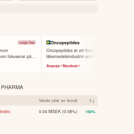
Oncopeptides
Large Cap
Small Cap
inom
Oncopeptides är ett företag inom
om fokuserar på
läkemedelsindustrin som ägnar sig åt
forskning ...
Avanza
Nordnet
A PHARMA
Värde (del av fond)
↑↓
Index
0.04 MSEK
(0.08%)
100%