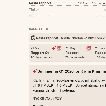
Nästa rapport
27 Aug - 20 dagar
Ticker
K
Första handelsdag
20 Oct 
Källa:
Börsdata
RAPPORTER
i Klaria Pharma kommer
om
Nästa rapport
2
29 May
21 May
20 Feb
Rapport
Q1
Rapport
Rappo
70 dagar sedan
78 dagar sedan
168 dag
Summering
Q1 2026
för
Klaria Pharma
Klaria Pharma redovisar en kraftig minskning av 
till -8,7 MSEK (-1,6 MSEK). Bolaget närmar sig la
kommande tolv månaderna.
NYCKELTAL (YOY)