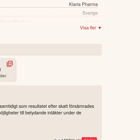
Klaria Pharma
Sverige
 ägare Nordnet
833 st
Visa fler ▼
1
edan
samtidigt som resultatet efter skatt försämrades
jligheter till betydande intäkter under de