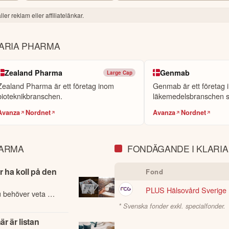
ler reklam eller affiliatelänkar.
ARIA PHARMA
Zealand Pharma
Genmab
Large Cap
Zealand Pharma är ett företag inom
Genmab är ett företag 
bioteknikbranschen.
läkemedelsbranschen s
att forska och u...
Avanza
Nordnet
Avanza
Nordnet
HARMA
FONDÄGANDE I KLARI
 ha koll på den
Fond
PLUS Hälsovård Sverige 
u behöver veta om
e händelser på
* Svenska fonder exkl. specialfonder.
r är listan