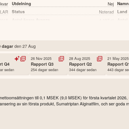
 kvar
Utdelning
Nej
Namn
LAR
Status
Noterad
Land
2015
Antal ägare Avanza
4,197 st
Antal
den
27 Aug
0 dagar
26 Nov 2025
28 Aug 2025
21 May 2025
rt
Q4
Rapport
Q3
Rapport
Q2
Rapport
Q
ar sedan
254 dagar sedan
344 dagar sedan
443 dagar s
nettoomsättningen till 0,1 MSEK (9,0 MSEK) för första kvartalet 2026, 
nsering av sin första produkt, Sumatriptan Alginatfilm, och ser goda mö