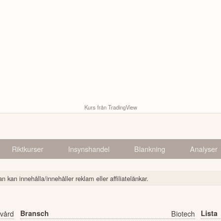
Kurs från TradingView
Riktkurser
Insynshandel
Blankning
Analyser
n kan innehålla/innehåller reklam eller affiliatelänkar.
vård
Bransch
Biotech
Lista