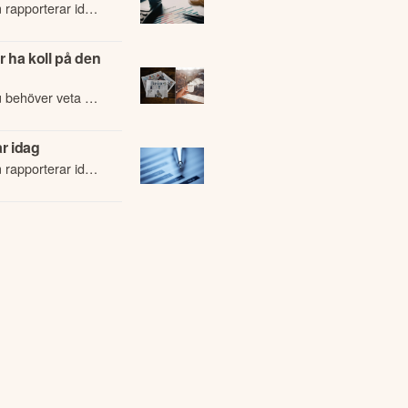
 rapporterar idag
 ha koll på den
u behöver veta om
e händelser på
r idag
 rapporterar idag