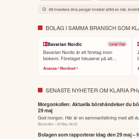
Öppna rapport (PDF)
Att investera dina pengar innebär alltid en risk. Innehål
BOLAG I SAMMA BRANSCH SOM KL
Bavarian Nordic
Large Cap
Bavarian Nordic är ett företag inom
biokemi. Företaget fokuserar på att
utveckla...
Avanza
Nordnet
SENASTE NYHETER OM KLARIA P
Morgonkollen: Aktuella börshändelser du bör
29 maj
God morgon. Här är en sammanfattning med allt d
Börskollen
• 29 May 06:23
nattens händelser och kommande dagens viktigast
börsen.
Bolagen som rapporterar idag den 29 maj – hä