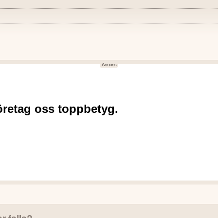
NEGATIVT
n Alginatfilm fortlöper enligt
Nettoomsättningen minskade 
Resultat efter skatt försämr
llverkning pågår inför
Soliditeten sjönk till -69% (3
Likvida medel minskade till
de intäkter under de kommande
Eget kapital blev negativt,
odukter från potentiella partners.
t till lång marknadsexklusivitet.
er falla?