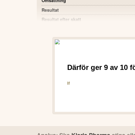
Omsättning
Resultat
Resultat efter skatt
Kassaflöde från den löpande verksamheten
Soliditet
Resultat per aktie
Eget kapital
POSITIVT
Förberedelser inför lansering av Sumatripta
plan.
Dialoger med myndigheter och storskalig ti
marknadsintroduktion.
Bolaget ser goda möjligheter till betydan
tolv månaderna.
Ökat intresse för bolagets teknologi och pr
Ansökan om utökat patentskydd ger möjlighe
Analys: Ska
Klaria Pharma
stiga ell