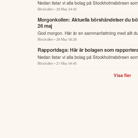
Nedan listar vi alla bolag på Stockholmsbörsen som
Börskollen
• 29 May 04:45
den 29 maj.
Morgonkollen: Aktuella börshändelser du bör
26 maj
God morgon. Här är en sammanfattning med allt d
Börskollen
• 26 May 06:28
nattens händelser och kommande dagens viktigast
börsen.
Rapportdags: Här är bolagen som rapportera
Nedan listar vi alla bolag på Stockholmsbörsen som
Börskollen
• 21 May 04:45
den 21 maj.
Visa fler