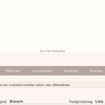
Kurs från TradingView
Riktkurser
Insynshandel
Blankning
Analyser
n kan innehålla/innehåller reklam eller affiliatelänkar.
ighet
Bransch
Fastighetsbolag
Lista