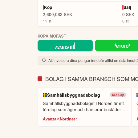
Köp
Sälj
2,600,082
SEK
0
SEK
11
st
0
st
KÖPA MOFAST
Att investera dina pengar innebär alltid en risk. Innehål
BOLAG I SAMMA BRANSCH SOM M
Samhällsbyggnadsbolag
Mid Cap
Samhällsbyggnadsbolaget i Norden är ett
företag som äger och hanterar bostäder
o...
Avanza
Nordnet