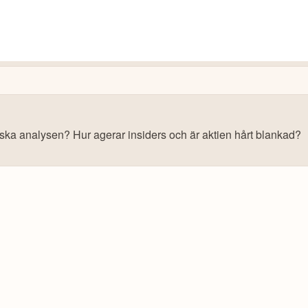
iska analysen? Hur agerar insiders och är aktien hårt blankad?
s: Få upp till 500 USD i tillgångar när du öppnar konto –
se erbjudan
10 000+ olika marknader samlade – aktier, ETF:er &
CopyTrader™ –
kopiera portföljen för toppinveste
För- & efterhandel på utvalda börser – ligg steget fö
– över 100 olika att välja på
Handla riktig krypto
.2
av 5
Bonus: Upp till
på oinvesterat kap
3,55 % årlig ränta
Trustpilot