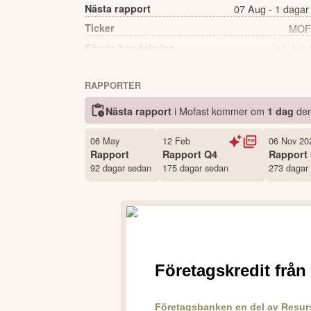
Nästa rapport
07 Aug - 1 dagar
Ticker
MOF
Första handelsdag
16 Jun 
Källa:
Börsdata
RAPPORTER
i Mofast kommer
om
de
Nästa rapport
1 dag
06 May
12 Feb
06 Nov 20
Rapport
Rapport
Q4
Rapport
92 dagar sedan
175 dagar sedan
273 dagar