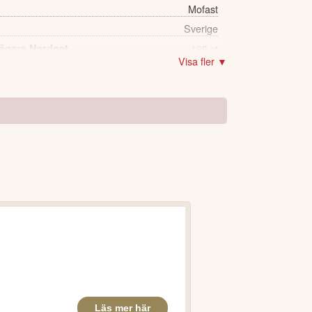
Mofast
Sverige
 ägare Nordnet
198 st
Visa fler ▼