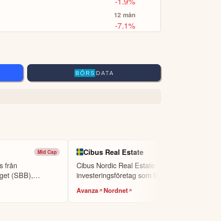
-1.9%
12 mån
-7.1%
Cibus Real Estate
Mid Cap
Mid Cap
s från
Cibus Nordic Real Estate är ett
get (SBB),
investeringsföretag som fokuserar på
fastighets-...
Avanza
Nordnet