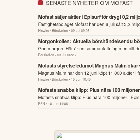
SENASTE NYHETER OM MOFAST
Mofast säljer aktier i Episurf för drygt 0,2 mil
Fastighetsbolaget Mofast har den 6 juli sålt 3,2 miljo
Finwire / Börskollen
• 09 Jul 09:05
Morgonkollen: Aktuella börshändelser du bör 
God morgon. Här är en sammanfattning med allt d
Börskollen
• 03 Jul 06:25
börsen.
Mofasts styrelseledamot Magnus Malm ökar s
Magnus Malm har den 12 juni köpt 11 000 aktier i f
Finwire / Börskollen
• 15 Jun 10:45
Mofasts snabba klipp: Plus nära 100 miljoner 
Mofasts snabba klipp: Plus nära 100 miljoner i Epis
EFN
• 10 Jun 14:08