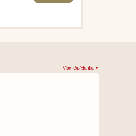
Visa köp/blanka ▼
det!
 krypto
rare
re
ital