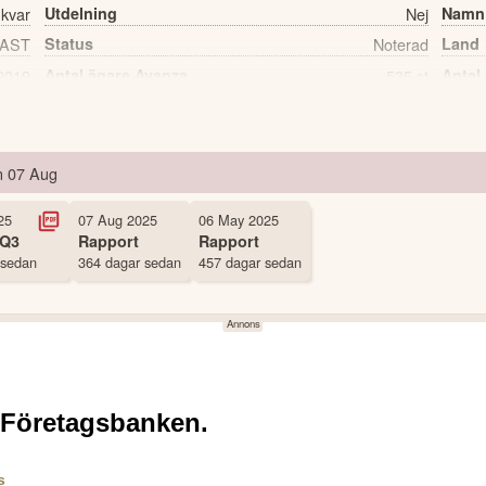
 kvar
Utdelning
Nej
Namn
AST
Status
Noterad
Land
2019
Antal ägare Avanza
535 st
Antal
n
07 Aug
25
07 Aug 2025
06 May 2025
Q3
Rapport
Rapport
 sedan
364 dagar sedan
457 dagar sedan