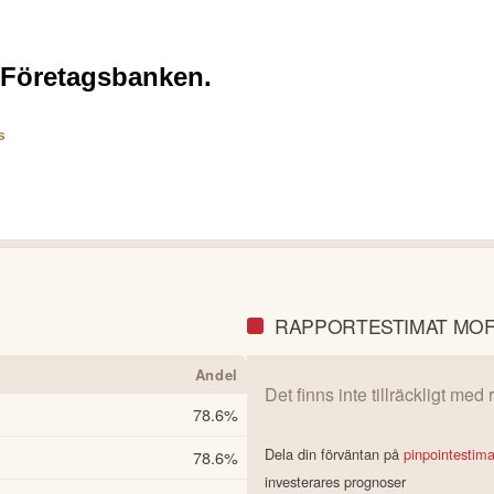
RAPPORTESTIMAT MO
Andel
Det finns inte tillräckligt med
78.6
%
Dela din förväntan på
pinpointestim
78.6
%
investerares prognoser