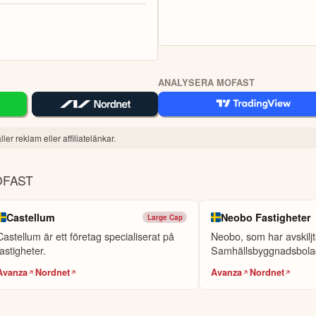
ANALYSERA MOFAST
ler reklam eller affiliatelänkar.
OFAST
Castellum
Neobo Fastigheter
Large Cap
Castellum är ett företag specialiserat på
Neobo, som har avskiljt
fastigheter.
Samhällsbyggnadsbola
opererar inom fasti...
Avanza
Nordnet
Avanza
Nordnet