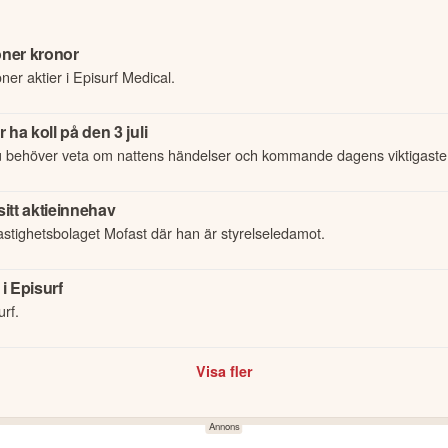
joner kronor
ner aktier i Episurf Medical.
ha koll på den 3 juli
u behöver veta om nattens händelser och kommande dagens viktigaste
itt aktieinnehav
astighetsbolaget Mofast där han är styrelseledamot.
i Episurf
urf.
Visa fler