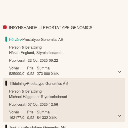
INSYNSHANDEL I PROSTATYPE GENOMICS
Förvärv
•
Prostatype Genomics AB
Person & befattning
Håkan Englund
,
Styrelseledamot
Publicerat:
22 Oct 2025 09:22
Volym
Pris
Summa
525000,0
0,52
273 000
SEK
Tilldelning
•
Prostatype Genomics AB
Person & befattning
Michael Häggman
,
Styrelseledamot
Publicerat:
07 Oct 2025 12:56
Volym
Pris
Summa
162177,0
0,52
84 332
SEK
Teckning
•
Prostatype Genomics AB