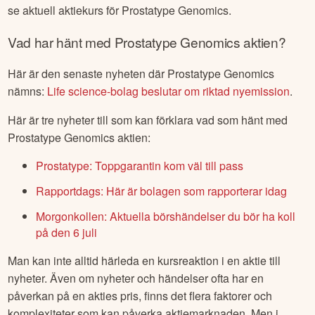
se aktuell aktiekurs för
Prostatype Genomics
.
Vad har hänt med
Prostatype Genomics
aktien?
Här är den senaste nyheten där
Prostatype Genomics
nämns:
Life science-bolag beslutar om riktad nyemission
.
Här är tre nyheter till som kan förklara vad som hänt med
Prostatype Genomics
aktien:
Prostatype: Toppgarantin kom väl till pass
Rapportdags: Här är bolagen som rapporterar idag
Morgonkollen: Aktuella börshändelser du bör ha koll
på den 6 juli
Man kan inte alltid härleda en kursreaktion i en aktie till
nyheter. Även om nyheter och händelser ofta har en
påverkan på en akties pris, finns det flera faktorer och
komplexiteter som kan påverka aktiemarknaden. Men i