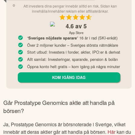
Att investera dina pengar innebär alltid en risk. Sidan kan
innehålla/innehåller reklam eller affiliatelänkar.
4.6
av 5
App Store
“
” 16 år i rad (SKI-enkät)
Sveriges nöjdaste sparare
Över 2 miljoner kunder – Sveriges största nätmäklare
Stort utbud: Investera i fonder, aktier, IPO:er & derivat
Allt samlat: Investeringar, sparande, pension & bolån
Öppna konto helt gratis – kom igång på några minuter
KOM IGÅNG IDAG
Går
Prostatype Genomics
aktie att handla på
börsen?
Ja,
Prostatype Genomics
är börsnoterade
i Sverige
, vilket
innebär att deras aktier går att handla på börsen.
Här
kan du