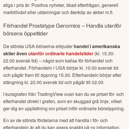
stiga i pris är: Positiva nyheter, ökad efterfrågan, generell
marktillväxt eller utdelningar och återköp av aktier m.fl.
Förhandel
Prostatype Genomics
– Handla utanför
börsens öppettider
De största USA-börserna erbjuder
handel i amerikanska
aktier även
utanför ordinarie handelstider
(kl. 15.30-
22.00 svensk tid) – något som kallas för förhandel och
efterhandel. Förhandeln i USA börjar kl. 10.00 svensk tid
och pågår fram till öppning 15.30. Efterhandeln börjar efter
stängning kl. 22.00 svensk tid och pågår till 02.00.
I kursgrafen från TradingView ovan kan du se priset för- och
efterhandel direkt i grafen, som en skuggad grå linje, vilket
ger dig en uppfattning om priset inför ordinarie börsöppning.
En av de största fördelarna med att handla i för- och
efterhandeln är att du kan agera snabbt på ny information.