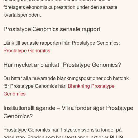
företagets ekonomiska prestation under den senaste
kvartalsperioden.
Prostatype Genomics
senaste rapport
Länk till senaste rapporten från
Prostatype Genomics
:
Prostatype Genomics
Hur mycket är blankat i
Prostatype Genomics
?
Du hittar alla nuvarande blankningspositioner och historik
för
Prostatype Genomics
här:
Blankning
Prostatype
Genomics
Institutionellt ägande – Vilka fonder äger
Prostatype
Genomics
?
Prostatype Genomics
har
1
stycken svenska fonder på
ägarlistan. Fonden som har störst andel aktier är
PLUS