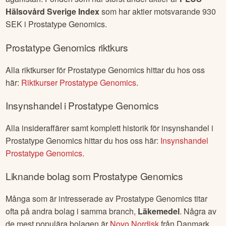
Hälsovård Sverige Index
som har aktier motsvarande
930
SEK i
Prostatype Genomics
.
Prostatype Genomics
riktkurs
Alla riktkurser för
Prostatype Genomics
hittar du hos oss
här:
Riktkurser
Prostatype Genomics
.
Insynshandel i
Prostatype Genomics
Alla insideraffärer samt komplett historik för insynshandel i
Prostatype Genomics
hittar du hos oss här:
Insynshandel
Prostatype Genomics
.
Liknande bolag som
Prostatype Genomics
Många som är intresserade av
Prostatype Genomics
titar
ofta på andra bolag i samma branch,
Läkemedel
. Några av
de mest populära bolagen är
Novo Nordisk
från
Danmark
,