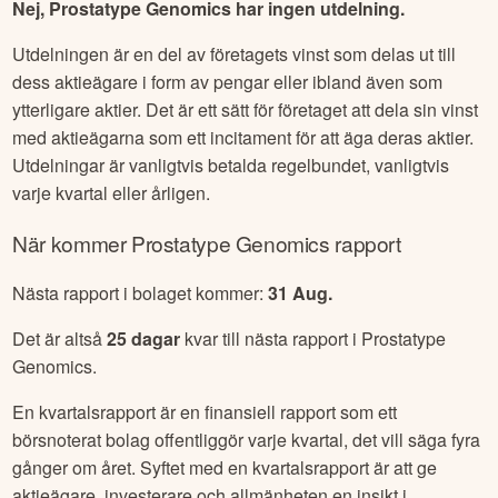
Nej, Prostatype Genomics har ingen utdelning.
Utdelningen är en del av företagets vinst som delas ut till
dess aktieägare i form av pengar eller ibland även som
ytterligare aktier. Det är ett sätt för företaget att dela sin vinst
med aktieägarna som ett incitament för att äga deras aktier.
Utdelningar är vanligtvis betalda regelbundet, vanligtvis
varje kvartal eller årligen.
När kommer
Prostatype Genomics
rapport
Nästa rapport i bolaget kommer:
31 Aug
.
Det är altså
25
dagar
kvar till nästa rapport i
Prostatype
Genomics
.
En kvartalsrapport är en finansiell rapport som ett
börsnoterat bolag offentliggör varje kvartal, det vill säga fyra
gånger om året. Syftet med en kvartalsrapport är att ge
aktieägare, investerare och allmänheten en insikt i