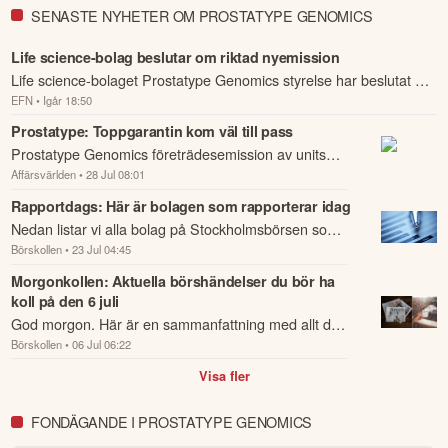
SENASTE NYHETER OM PROSTATYPE GENOMICS
Life science-bolag beslutar om riktad nyemission
Life science-bolaget Prostatype Genomics styrelse har beslutat om
EFN
• Igår 18:50
en riktad nyemission av drygt 27,3 miljoner aktier och cirka 6,8
miljoner ...
Prostatype: Toppgarantin kom väl till pass
Prostatype Genomics företrädesemission av units
Affärsvärlden
• 28 Jul 08:01
tecknades till 79,1%.
Rapportdags: Här är bolagen som rapporterar idag
Nedan listar vi alla bolag på Stockholmsbörsen som
Börskollen
• 23 Jul 04:45
rapporterar idag den 23 juli.
Morgonkollen: Aktuella börshändelser du bör ha
koll på den 6 juli
God morgon. Här är en sammanfattning med allt du
Börskollen
• 06 Jul 06:22
behöver veta om nattens händelser och kommande
dagens viktigaste händelser på börsen.
Visa fler
FONDÄGANDE I PROSTATYPE GENOMICS