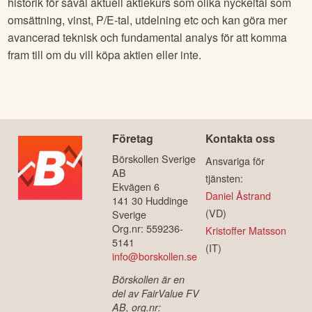
historik för såväl aktuell aktiekurs som olika nyckeltal som
omsättning, vinst, P/E-tal, utdelning etc och kan göra mer
avancerad teknisk och fundamental analys för att komma
fram till om du vill köpa aktien eller inte.
Företag
Kontakta oss
Börskollen Sverige
Ansvariga för
AB
tjänsten:
Ekvägen 6
Daniel Åstrand
141 30 Huddinge
(VD)
Sverige
Org.nr: 559236-
Kristoffer Matsson
5141
(IT)
info@borskollen.se
Börskollen är en
del av FairValue FV
AB, org.nr: