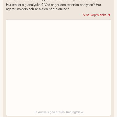
Hur ställer sig analytiker? Vad säger den tekniska analysen? Hur
agerar insiders och är aktien hårt blankad?
Visa köp/blanka ▼
Bonus: Få upp till 500 USD i tillgångar när du öppnar konto –
se
erbjudandet!
4.2
av 5
Trustpilot
10 000+ olika marknader samlade – aktier, ETF:er & krypto
CopyTrader™ –
kopiera portföljen för toppinvesterare
För- & efterhandel på utvalda börser – ligg steget före
– över 100 olika att välja på
Handla riktig krypto
Bonus: Upp till
på oinvesterat kapital
3,55 % årlig ränta
Köp eller blanka Prostatype Genomics
7 enkla steg – så här kommer du igång
för att läsa mer och klicka sedan på
Besök hemsidan
Registrera dig/Öppna konto
.
Tekniska signaler från TradingView
öppna kontot och fullfölj sedan resterande
Fyll i ansökan.