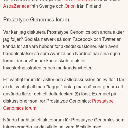
AstraZeneca
från
Sverige
och
Orion
från
Finland
Prostatype Genomics
forum
Var kan jag diskutera
Prostatype Genomics
och andra aktier
jag följer? Sociala nätverk så som Facebook och Twitter är
kända för att vara hubbar för aktiediskussioner. Men även
handelsplatser så som Avanza och Nordnet har sina egna
forum där användare kan diskutera aktier,
investeringsstrategier och marknadsnyheter.
Ett vanligt forum för aktier och aktiediskussion är Twitter. Där
är det vanligt att man "taggar" bolag man nämner genom att
använda ticker och ett dollartecken ($) först. Exempel på
diskussioner som rör
Prostatype Genomics
:
Prostatype
Genomics
forum
.
När du har hittat ett aktieforum för
Prostatype Genomics
som
intresserar dig, är det viktigt att vara försiktig med