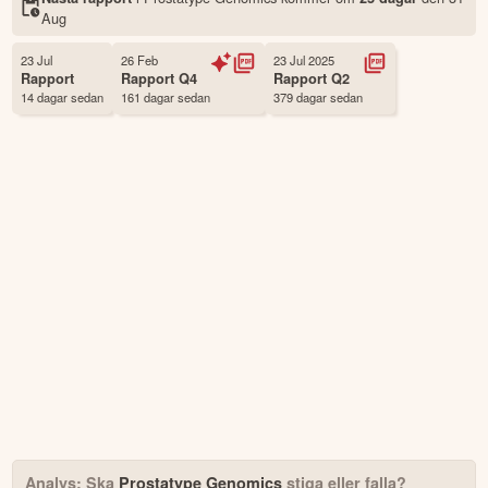
Status
Noterad
Aug
Land
Sverige
Första handelsdag
02 Nov 2020
23 Jul
26 Feb
23 Jul 2025
Rapport
Rapport
Q4
Rapport
Q2
Antal ägare Avanza
1,660 st
14 dagar sedan
161 dagar sedan
379 dagar sedan
Antal ägare Nordnet
556 st
Källa:
Börsdata
Analys: Ska
Prostatype Genomics
stiga eller falla?