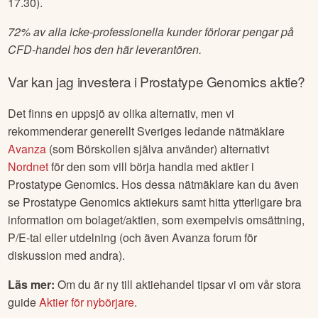
17.30).
72% av alla icke-professionella kunder förlorar pengar på
CFD-handel hos den här leverantören.
Var kan jag investera i
Prostatype Genomics
aktie?
Det finns en uppsjö av olika alternativ, men vi
rekommenderar generellt Sveriges ledande nätmäklare
Avanza
(som Börskollen själva använder) alternativt
Nordnet
för den som vill börja handla med aktier i
Prostatype Genomics
. Hos dessa nätmäklare kan du även
se
Prostatype Genomics
aktiekurs samt hitta ytterligare bra
information om bolaget/aktien, som exempelvis omsättning,
P/E-tal eller utdelning (och även Avanza forum för
diskussion med andra).
Läs mer:
Om du är ny till aktiehandel tipsar vi om vår stora
guide
Aktier för nybörjare
.