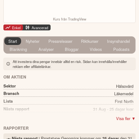
Kurs från TradingView
Enkel
Avancerad
Start
Nyheter
Pressreleaser
Riktkurser
Insynshandel
Blankning
Analyser
Bloggar
Videos
Podcasts
Att investera dina pengar innebär alltid en risk. Sidan kan innehålla/innehåller
reklam eller affiliatelänkar.
OM AKTIEN
Sektor
Hälsovård
Bransch
Läkemedel
Lista
First North
Nästa rapport
31 Aug - 25 dagar kvar
Utdelning
Nej
Visa fler ▼
Namn
Prostatype Genomics
RAPPORTER
Ticker
PROGEN
i Prostatype Genomics kommer
om
den
31
Nästa rapport
25 dagar