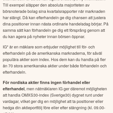
Till exempel släpper den absoluta majoriteten av
börsnoterade bolag sina kvartalsrapporter när marknaden
har stängt. Då kan efterhandeln ge dig chansen att justera
dina positioner innan nästa ordinarie handelsdag börjar. På
samma sätt kan förhandeln ge dig ett försprång genom att
du kan agera på nyheter innan börsen öppnar.
IG* är en mäklare som erbjuder möjlighet till för- och
efterhandeln på de amerikanska marknaderna, för såväl
populära aktier som index. Hos dem kan du handla på fler
än 70 stora amerikanska aktier under både förhandeln och
efterhandeln.
För nordiska aktier finns ingen förhandel eller
efterhandel
, men nätmäklaren IG ger däremot möjligheten
att handla OMXS30-index (Sverige30) dygnet runt under
vardagar, vilket ger dig en möjlighet att ta positioner eller
hedga din aktieportfölj före eller efter stängning (kl. 09.00-