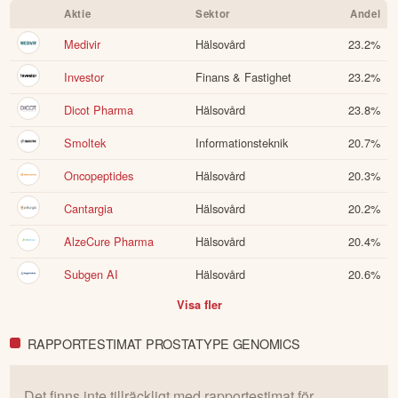
Aktie
Sektor
Andel
Medivir
Hälsovård
23.2
%
Investor
Finans & Fastighet
23.2
%
Dicot Pharma
Hälsovård
23.8
%
Smoltek
Informationsteknik
20.7
%
Oncopeptides
Hälsovård
20.3
%
Cantargia
Hälsovård
20.2
%
AlzeCure Pharma
Hälsovård
20.4
%
Subgen AI
Hälsovård
20.6
%
Visa fler
RAPPORTESTIMAT PROSTATYPE GENOMICS
Det finns inte tillräckligt med rapportestimat för