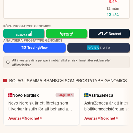
-8.4%
ÖPPNA KONTO
12 mån
13.4%
KOPIERA TOPPINVESTERARE
KÖPA PROSTATYPE GENOMICS
eToro är en investeringsplattform för flera tillgångsslag. Värdet på
dina investeringar kan gå upp eller ner. Du riskerar ditt kapital.
ANALYSERA PROSTATYPE GENOMICS
Att investera dina pengar innebär alltid en risk. Innehåller reklam eller
affiliatelänkar.
BOLAG I SAMMA BRANSCH SOM PROSTATYPE GENOMICS
Novo Nordisk
AstraZeneca
Large Cap
Novo Nordisk är ett företag som
AstraZeneca är ett internat
tillverkar insulin för att behandla
bioläkemedelsföretag so
diabetes.
specialiserar sig på...
Avanza
Nordnet
Avanza
Nordnet