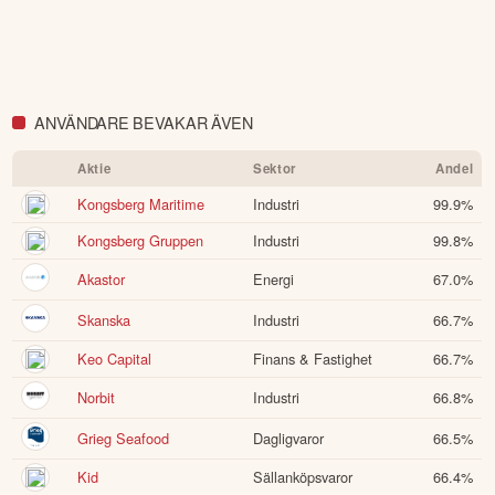
ANVÄNDARE BEVAKAR ÄVEN
Aktie
Sektor
Andel
Kongsberg Maritime
Industri
99.9
%
Kongsberg Gruppen
Industri
99.8
%
Akastor
Energi
67.0
%
Skanska
Industri
66.7
%
Keo Capital
Finans & Fastighet
66.7
%
Norbit
Industri
66.8
%
Grieg Seafood
Dagligvaror
66.5
%
Kid
Sällanköpsvaror
66.4
%