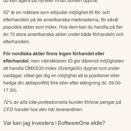
du kan agera på nyheter innan börsen öppnar.
IG* är en mäklare som erbjuder möjlighet till för- och
efterhandeln på de amerikanska marknaderna, för såväl
populära aktier som index. Hos dem kan du handla på fler
än 70 stora amerikanska aktier under både förhandeln och
efterhandeln.
För nordiska aktier finns ingen förhandel eller
efterhandel
, men nätmäklaren IG ger däremot möjligheten
att handla OMXS30-index (Sverige30) dygnet runt under
vardagar, vilket ger dig en möjlighet att ta positioner eller
hedga din aktieportfölj före eller efter stängning (kl. 09.00-
17.30).
72% av alla icke-professionella kunder förlorar pengar på
CFD-handel hos den här leverantören.
Var kan jag investera i
SoftwareOne
aktie?