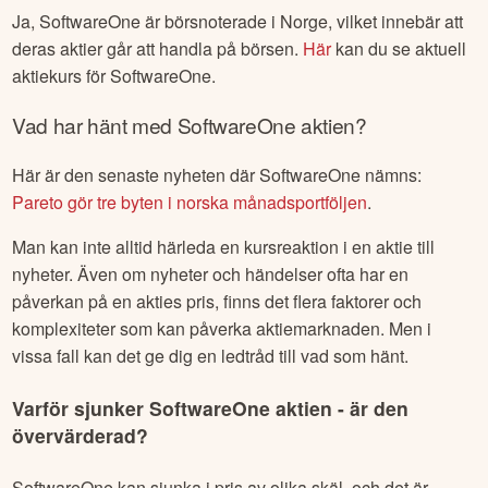
Ja,
SoftwareOne
är börsnoterade
i Norge
, vilket innebär att
deras aktier går att handla på börsen.
Här
kan du se aktuell
aktiekurs för
SoftwareOne
.
Vad har hänt med
SoftwareOne
aktien?
Här är den senaste nyheten där
SoftwareOne
nämns:
Pareto gör tre byten i norska månadsportföljen
.
Man kan inte alltid härleda en kursreaktion i en aktie till
nyheter. Även om nyheter och händelser ofta har en
påverkan på en akties pris, finns det flera faktorer och
komplexiteter som kan påverka aktiemarknaden. Men i
vissa fall kan det ge dig en ledtråd till vad som hänt.
Varför sjunker
SoftwareOne
aktien - är den
övervärderad?
SoftwareOne
kan sjunka i pris av olika skäl, och det är