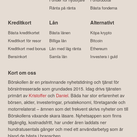
Ränta på ränta
Bästa fonderna
Kreditkort
Lån
Alternativt
Bästa kreditkortet
Bästa lånen
Köpa krypto
Kreditkort för resor
Billiga lån
Bitcoin
Kreditkort med bonus
Lån med låg ränta
Ethereum
Bensinkort
Samla lån
Investera i guld
Kort om oss
Börskollen är en prisvinnande nyhetstidning och tjänst för
börsintresserade som grundades 2015. Idag drivs tjänsten
primärt av
Kristoffer
och
Daniel
. Båda har stor erfarenhet av
börsen, aktier, investeringar, privatekonomi, företagande och
motorrelaterat – ämnen som det frekvent skrivs nyheter om till
Börskollens växande skara läsare. Nyhetsappen som finns
tillgänglig, kostnadsfritt, har under åren laddats ner
hundratusentals gånger och med ett användarbetyg som är
bland de bästa i branschen.