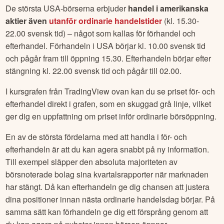
De största USA-börserna erbjuder
handel i amerikanska
aktier även
utanför ordinarie handelstider
(kl. 15.30-
22.00 svensk tid) – något som kallas för förhandel och
efterhandel. Förhandeln i USA börjar kl. 10.00 svensk tid
och pågår fram till öppning 15.30. Efterhandeln börjar efter
stängning kl. 22.00 svensk tid och pågår till 02.00.
I kursgrafen från TradingView ovan kan du se priset för- och
efterhandel direkt i grafen, som en skuggad grå linje, vilket
ger dig en uppfattning om priset inför ordinarie börsöppning.
En av de största fördelarna med att handla i för- och
efterhandeln är att du kan agera snabbt på ny information.
Till exempel släpper den absoluta majoriteten av
börsnoterade bolag sina kvartalsrapporter när marknaden
har stängt. Då kan efterhandeln ge dig chansen att justera
dina positioner innan nästa ordinarie handelsdag börjar. På
samma sätt kan förhandeln ge dig ett försprång genom att