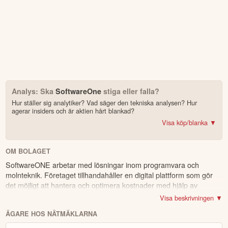
Analys: Ska
SoftwareOne
stiga eller falla?
Hur ställer sig analytiker? Vad säger den tekniska analysen? Hur
agerar insiders och är aktien hårt blankad?
Visa köp/blanka ▼
Bonus: Få upp till 500 USD i tillgångar när du öppnar konto –
se
erbjudandet!
OM BOLAGET
SoftwareONE arbetar med lösningar inom programvara och
4.2
av 5
molnteknik. Företaget tillhandahåller en digital plattform som gör
det möjligt att hantera och optimera kostnader med hjälp av
Trustpilot
datadriven administration. De erbjuder också säkerhetslösningar,
10 000+ olika marknader samlade – aktier, ETF:er & krypto
Visa beskrivningen ▼
såsom säkerhetskopiering och skydd mot hot, samt lösningar för
CopyTrader™ –
kopiera portföljen för toppinvesterare
ÄGARE HOS NÄTMÄKLARNA
programvarans livscykel. Kunderna finns inom sektorer som
För- & efterhandel på utvalda börser – ligg steget före
utbildning, sjukvård och finans. Företaget är globalt verksamt och