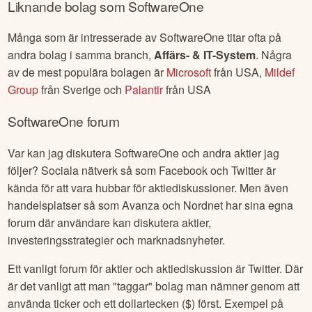
Liknande bolag som
SoftwareOne
Många som är intresserade av
SoftwareOne
titar ofta på
andra bolag i samma branch,
Affärs- & IT-System
. Några
av de mest populära bolagen är
Microsoft
från
USA
,
Mildef
Group
från
Sverige
och
Palantir
från
USA
SoftwareOne
forum
Var kan jag diskutera
SoftwareOne
och andra aktier jag
följer? Sociala nätverk så som Facebook och Twitter är
kända för att vara hubbar för aktiediskussioner. Men även
handelsplatser så som Avanza och Nordnet har sina egna
forum där användare kan diskutera aktier,
investeringsstrategier och marknadsnyheter.
Ett vanligt forum för aktier och aktiediskussion är Twitter. Där
är det vanligt att man "taggar" bolag man nämner genom att
använda ticker och ett dollartecken ($) först. Exempel på