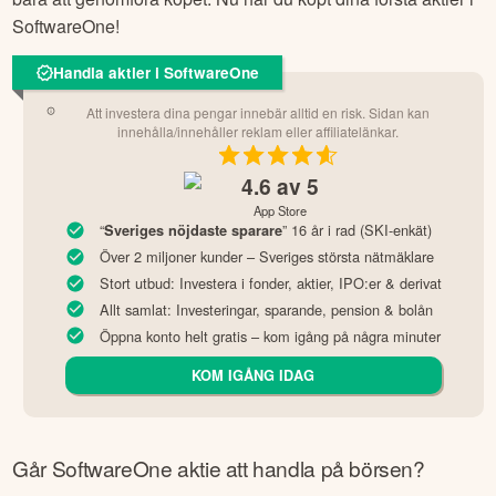
SoftwareOne
!
Handla aktier i SoftwareOne
Att investera dina pengar innebär alltid en risk. Sidan kan
innehålla/innehåller reklam eller affiliatelänkar.
4.6
av 5
App Store
“
” 16 år i rad (SKI-enkät)
Sveriges nöjdaste sparare
Över 2 miljoner kunder – Sveriges största nätmäklare
Stort utbud: Investera i fonder, aktier, IPO:er & derivat
Allt samlat: Investeringar, sparande, pension & bolån
Öppna konto helt gratis – kom igång på några minuter
KOM IGÅNG IDAG
Går
SoftwareOne
aktie att handla på börsen?