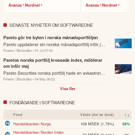
Välj bland 7 000 instrument, såväl lokala
designar och p...
utveckla hållbar h...
Börja handla.
Avanza
Nordnet
Avanza
Nordnet
aktier som globala. Sök fram det instrument du vill handla
(t.ex Volvo-aktien eller Bitcoin), om du vill köpa (gå lång)
eller sälja (blanka/gå kort) samt ev. önskad hävstång och ta
SENASTE NYHETER OM SOFTWAREONE
sen önskad position.
i plattformen och på hemsidan finns mycket
Fördjupa dig
Pareto gör tre byten i norska månadsportföljen
information för att utvecklas, däribland utbildningskurser via
Pareto uppdaterar sin norska månadsportfölj inför juli
eToro Academy, nyheter, smidiga verktyg och ett av
världens största sociala investerarforum.
Finwire / Börskollen
• 01 Jul 07:34
genom att ta in Nordic Semiconductor, Norbit och
Sentia, samtidigt som Europris och S...
Paretos norska portfölj krossade index, möblerar
ÖPPNA KONTO
om inför maj
Pareto Securities norska portfölj hade en avkastning
KOPIERA TOPPINVESTERARE
Finwire / Börskollen
• 04 May 06:52
på 3,9 procent under april och kom därmed att klart
eToro är en investeringsplattform för flera tillgångsslag. Värdet på
överprestera sitt jämförelseindex O...
Visa fler
dina investeringar kan gå upp eller ner. Du riskerar ditt kapital.
FONDÄGANDE I SOFTWAREONE
Fond
Värde (del av fond)
↑↓
Handelsbanken Norge
106 MSEK
(1.79%)
58%
Handelsbanken Norden Index
36 MSEK
(0.11%)
0%