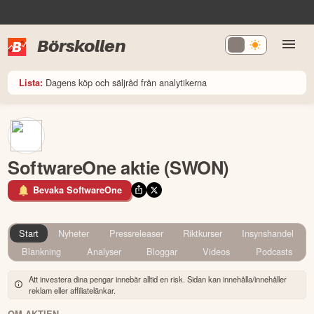
Börskollen
Dagens köp och säljråd från analytikerna
Lista:
SoftwareOne aktie (SWON)
Bevaka SoftwareOne
Start
Nyheter
Pressreleaser
Riktkurser
Insynshandel
Blankning
Analyser
Bloggar
Videos
Podcasts
Att investera dina pengar innebär alltid en risk. Sidan kan innehålla/innehåller
reklam eller affiliatelänkar.