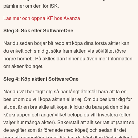
påminner om den för ISK.
Läs mer och öppna KF hos Avanza
Steg 3: Sök efter
SoftwareOne
När du sedan börjar bli redo att köpa dina första aktier kan
du enkelt och smidigt söka fram aktien via sökfältet (övre
högre hörnet). På aktiesidan finner du även mer information
om aktien/bolaget.
Steg 4: Köp aktier i
SoftwareOne
När du väl har tagit dig så här långt återstår bara att ta en
beslut om du vill köpa aktien eller ej. Om du beslutar dig för
att det är en bra aktie att köpa, klickar du bara på den blåa
köpknappen och anger vilket belopp du vill investera (eller
väljer hur många aktier). Säkerställ att allt ser rätt ut (samt se
de avgifter som är förenade med köpet) och sedan är det
bara att genomföra köpet. Nu har du köpt dina första aktier i