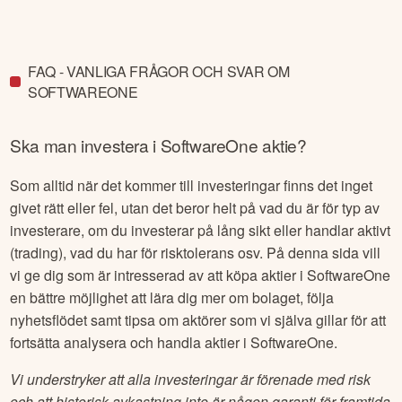
FAQ - VANLIGA FRÅGOR OCH SVAR OM
SOFTWAREONE
Ska man investera i
SoftwareOne
aktie?
Som alltid när det kommer till investeringar finns det inget
givet rätt eller fel, utan det beror helt på vad du är för typ av
investerare, om du investerar på lång sikt eller handlar aktivt
(trading), vad du har för risktolerans osv. På denna sida vill
vi ge dig som är intresserad av att köpa aktier i
SoftwareOne
en bättre möjlighet att lära dig mer om bolaget, följa
nyhetsflödet samt tipsa om aktörer som vi själva gillar för att
fortsätta analysera och handla aktier i
SoftwareOne
.
Vi understryker att alla investeringar är förenade med risk
och att historisk avkastning inte är någon garanti för framtida