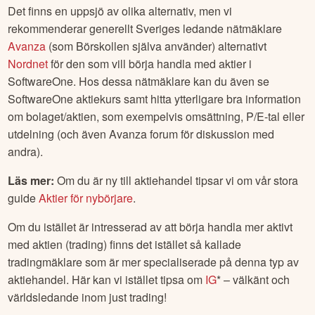
Det finns en uppsjö av olika alternativ, men vi
rekommenderar generellt Sveriges ledande nätmäklare
Avanza
(som Börskollen själva använder) alternativt
Nordnet
för den som vill börja handla med aktier i
SoftwareOne
. Hos dessa nätmäklare kan du även se
SoftwareOne
aktiekurs samt hitta ytterligare bra information
om bolaget/aktien, som exempelvis omsättning, P/E-tal eller
utdelning (och även Avanza forum för diskussion med
andra).
Läs mer:
Om du är ny till aktiehandel tipsar vi om vår stora
guide
Aktier för nybörjare
.
Om du istället är intresserad av att börja handla mer aktivt
med aktien (trading) finns det istället så kallade
tradingmäklare som är mer specialiserade på denna typ av
aktiehandel. Här kan vi istället tipsa om
IG
* – välkänt och
världsledande inom just trading!