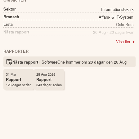
OM AKTIEN
Sektor
Informationsteknik
Bransch
Affärs- & IT-System
Lista
Oslo Bors
Nästa rapport
26 Aug - 20 dagar kvar
Utdelning
Ja
Visa fler ▼
Direkavkastning
1.77%
RAPPORTER
Utdelning summa
0.15
i SoftwareOne kommer
om
den
26 Aug
Nästa rapport
20 dagar
Namn
SoftwareOne
Ticker
SWON
31 Mar
28 Aug 2025
Status
Noterad
Rapport
Rapport
128 dagar sedan
343 dagar sedan
Land
Norge
Första handelsdag
02 Jul 2025
Antal ägare Avanza
114 st
Antal ägare Nordnet
718 st
Källa:
Börsdata