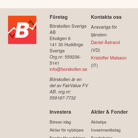
Företag
Kontakta oss
Börskollen Sverige
Ansvariga för
AB
tjänsten:
Ekvägen 6
Daniel Åstrand
141 30 Huddinge
(VD)
Sverige
Org.nr: 559236-
Kristoffer Matsson
5141
(IT)
info@borskollen.se
Börskollen är en
del av FairValue FV
AB, org.nr:
559187-7732
Investera
Aktier & Fonder
Börsen idag
Aktietips
Aktier för nybörjare
Investmentbolag
Fonder för nybörjare
Fondrobotar