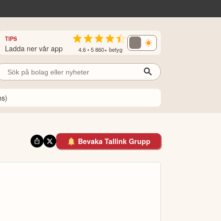
TIPS
Ladda ner vår app
4.6 • 5 860+ betyg
ns)
Bevaka Tallink Grupp