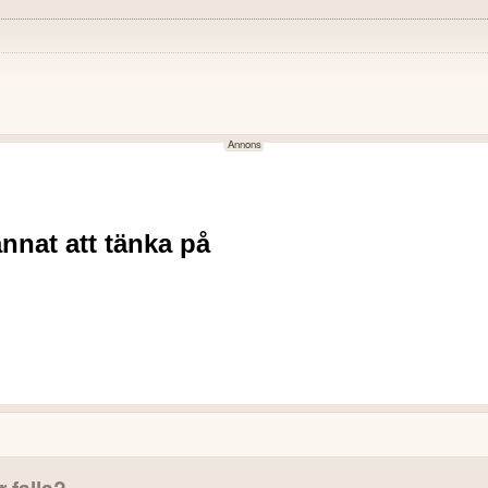
NEGATIVT
07,0 MEUR, oförändrad från
Nettoresultatet för Q2 2026 
med Q2 2025.
n ökade till 50,2 MEUR (60,3
EBITDA minskade till 34,3 
Bränslekostnaderna ökade 
437,7 MEUR vid utgången av Q1
föregående år.
Antalet passagerare minska
ade med 2,9% jämfört med Q2
minskade med 6,5%.
Omsättningen från segmente
n på kärnlinjerna och stärkte
med Q2 2025.
r falla?