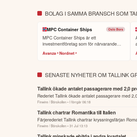
BOLAG I SAMMA BRANSCH SOM TA
MPC Container Ships
Oslo Bors
MPC Container Ships är ett
investmentföretag som för närvarande
äger och operera...
Avanza
Nordnet
SENASTE NYHETER OM TALLINK G
Tallink ökade antalet passagerare med 2,0 pr
Rederiet Tallink ökade antalet passagerare med 2,0
Finwire / Börskollen
• I förrgår 06:18
Tallink chartrar Romantika till Italien
Färjerederiet Tallink chartrar kryssningsfärjan Rom
Finwire / Börskollen
• 31 Jul 13:13
Tallink minskade ebitda i andra kvartalet