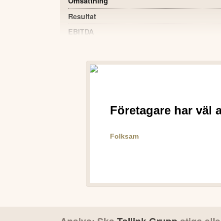
Omsättning
Resultat
EBITDA
Nettoresultat
Bruttomarginal
Net debt
Vinst per aktie
POSITIVT
Omsättningen för Q2 2026 var stabil på 2
föregående år.
Kassaflödet från den löpande verksamhete
MEUR föregående år).
Net debt minskade till 409,6 MEUR från 
2026.
Andelen transporterade cargoenheter ök
2025.
Tallink behöll sin ledande marknadspositio
Analys: Ska
Tallink Grupp
stiga elle