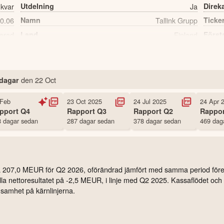
 kvar
Utdelning
Ja
Direk
0.06
Namn
Tallink Grupp
Ticke
erad
Land
Finland
Först
411 st
Antal ägare Nordnet
den
22 Oct
 dagar
 Feb
23 Oct 2025
24 Jul 2025
24 Apr 
pport
Q4
Rapport
Q3
Rapport
Q2
Rappo
 dagar sedan
287 dagar sedan
378 dagar sedan
469 dag
 på 207,0 MEUR för Q2 2026, oförändrad jämfört med samma period för
la nettoresultatet på -2,5 MEUR, i linje med Q2 2025. Kassaflödet och li
önsamhet på kärnlinjerna.