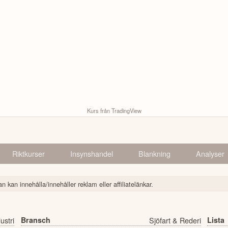
Kurs från TradingView
Riktkurser
Insynshandel
Blankning
Analyser
n kan innehålla/innehåller reklam eller affiliatelänkar.
ustri
Bransch
Sjöfart & Rederi
Lista