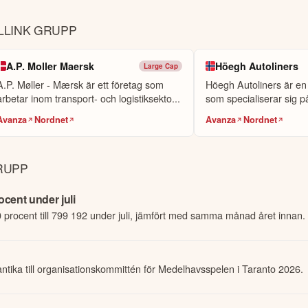
LLINK GRUPP
A.P. Moller Maersk
Höegh Autoliners
Large Cap
A.P. Møller - Mærsk är ett företag som
Höegh Autoliners är en 
arbetar inom transport- och logistiksekto...
som specialiserar sig på
Avanza
Nordnet
Avanza
Nordnet
RUPP
ocent under juli
 procent till 799 192 under juli, jämfört med samma månad året innan.
antika till organisationskommittén för Medelhavsspelen i Taranto 2026.