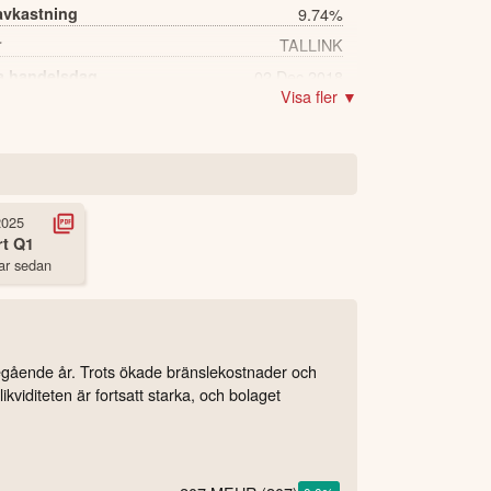
avkastning
9.74%
r
TALLINK
a handelsdag
02 Dec 2018
Visa fler ▼
4,960 st
2025
rt
Q1
ar sedan
egående år. Trots ökade bränslekostnader och
kviditeten är fortsatt starka, och bolaget