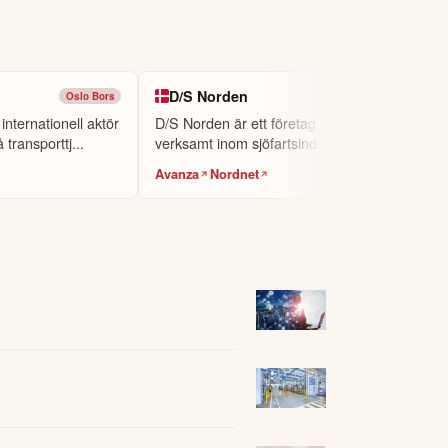
D/S Norden
Oslo Bors
Large Cap
internationell aktör
D/S Norden är ett företag som är
 transporttj...
verksamt inom sjöfartsindustrin.
Avanza
Nordnet