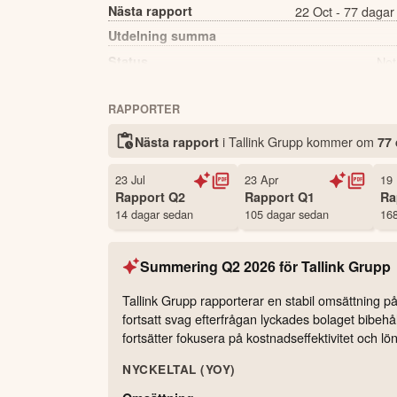
Nästa rapport
22 Oct - 77 dagar
Utdelning summa
Status
Not
Antal ägare Avanza
RAPPORTER
Källa:
Börsdata
i Tallink Grupp kommer
om
Nästa rapport
77
23 Jul
23 Apr
19
Rapport
Q2
Rapport
Q1
Ra
14 dagar sedan
105 dagar sedan
168
Summering
Q2 2026
för
Tallink Grupp
Tallink Grupp rapporterar en stabil omsättning
fortsatt svag efterfrågan lyckades bolaget bibehål
fortsätter fokusera på kostnadseffektivitet och l
NYCKELTAL (YOY)