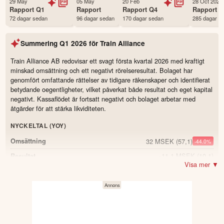
29 May
05 May
20 Feb
28 Oct 2025
Första handelsdag
19 Feb 2020
Rapport
Q1
Rapport
Rapport
Q4
Rapport
Q
72 dagar sedan
96 dagar sedan
170 dagar sedan
285 dagar s
Antal ägare Avanza
2,782 st
Antal ägare Nordnet
290 st
Summering
Q1 2026
för
Train Alliance
Källa:
Börsdata
Train Alliance AB redovisar ett svagt första kvartal 2026 med kraftigt
minskad omsättning och ett negativt rörelseresultat. Bolaget har
genomfört omfattande rättelser av tidigare räkenskaper och identifierat
betydande oegentligheter, vilket påverkat både resultat och eget kapital
negativt. Kassaflödet är fortsatt negativt och bolaget arbetar med
åtgärder för att stärka likviditeten.
NYCKELTAL (YOY)
32 MSEK
(57,1)
Omsättning
-44.0
%
−11,1 MSEK
(10,1)
Resultat
Visa mer ▼
−0,24 SEK
(0,09)
Resultat per aktie
59,7 %
(59,6)
Soliditet
0.1
−55,3 MSEK
(−40,2)
Kassaflöde från löpande verksamhet
30,1 MSEK
(88,6)
Likvida medel
-66.0
%