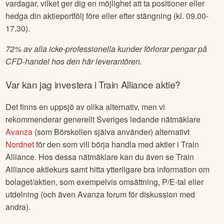
vardagar, vilket ger dig en möjlighet att ta positioner eller
hedga din aktieportfölj före eller efter stängning (kl. 09.00-
17.30).
72% av alla icke-professionella kunder förlorar pengar på
CFD-handel hos den här leverantören.
Var kan jag investera i
Train Alliance
aktie?
Det finns en uppsjö av olika alternativ, men vi
rekommenderar generellt Sveriges ledande nätmäklare
Avanza
(som Börskollen själva använder) alternativt
Nordnet
för den som vill börja handla med aktier i
Train
Alliance
. Hos dessa nätmäklare kan du även se
Train
Alliance
aktiekurs samt hitta ytterligare bra information om
bolaget/aktien, som exempelvis omsättning, P/E-tal eller
utdelning (och även Avanza forum för diskussion med
andra).