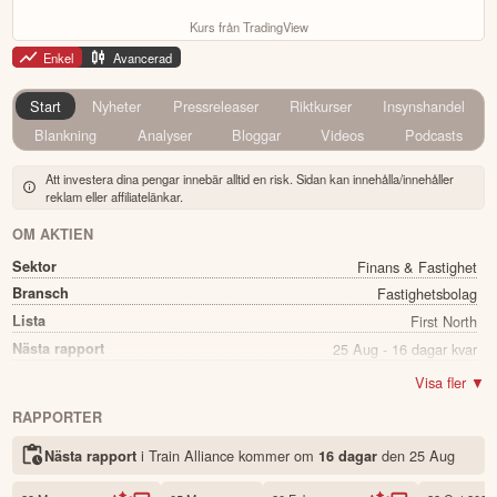
Kurs från TradingView
Enkel
Avancerad
Start
Nyheter
Pressreleaser
Riktkurser
Insynshandel
Blankning
Analyser
Bloggar
Videos
Podcasts
Att investera dina pengar innebär alltid en risk. Sidan kan innehålla/innehåller
reklam eller affiliatelänkar.
OM AKTIEN
Sektor
Finans & Fastighet
Bransch
Fastighetsbolag
Lista
First North
Nästa rapport
25 Aug - 16 dagar kvar
Utdelning
Nej
Visa fler ▼
Namn
Train Alliance
RAPPORTER
Ticker
TRAIN B
i Train Alliance kommer
om
den
25 Aug
Nästa rapport
16 dagar
Status
Noterad
Land
Sverige