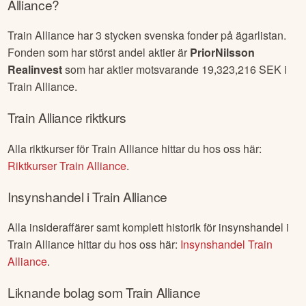
Alliance
?
Train Alliance
har
3
stycken svenska fonder på ägarlistan.
Fonden som har störst andel aktier är
PriorNilsson
Realinvest
som har aktier motsvarande
19,323,216
SEK i
Train Alliance
.
Train Alliance
riktkurs
Alla riktkurser för
Train Alliance
hittar du hos oss här:
Riktkurser
Train Alliance
.
Insynshandel i
Train Alliance
Alla insideraffärer samt komplett historik för insynshandel i
Train Alliance
hittar du hos oss här:
Insynshandel
Train
Alliance
.
Liknande bolag som
Train Alliance