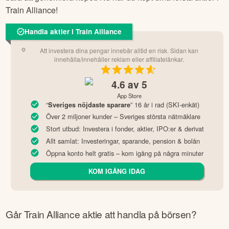
Train Alliance
!
Handla aktier i Train Alliance
Att investera dina pengar innebär alltid en risk. Sidan kan
innehålla/innehåller reklam eller affiliatelänkar.
4.6
av 5
App Store
“
” 16 år i rad (SKI-enkät)
Sveriges nöjdaste sparare
Över 2 miljoner kunder – Sveriges största nätmäklare
Stort utbud: Investera i fonder, aktier, IPO:er & derivat
Allt samlat: Investeringar, sparande, pension & bolån
Öppna konto helt gratis – kom igång på några minuter
KOM IGÅNG IDAG
Går
Train Alliance
aktie att handla på börsen?