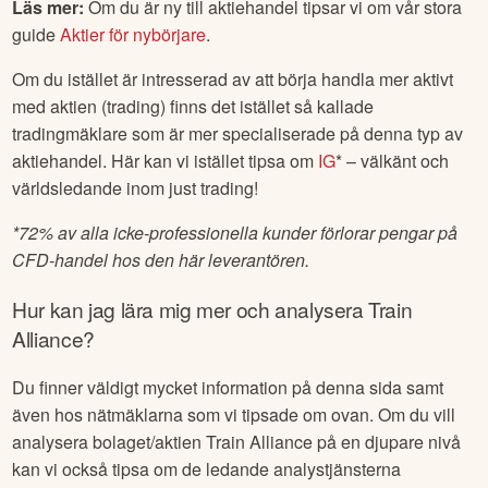
Läs mer:
Om du är ny till aktiehandel tipsar vi om vår stora
guide
Aktier för nybörjare
.
Om du istället är intresserad av att börja handla mer aktivt
med aktien (trading) finns det istället så kallade
tradingmäklare som är mer specialiserade på denna typ av
aktiehandel. Här kan vi istället tipsa om
IG
* – välkänt och
världsledande inom just trading!
*
72% av alla icke-professionella kunder förlorar pengar på
CFD-handel hos den här leverantören.
Hur kan jag lära mig mer och analysera
Train
Alliance
?
Du finner väldigt mycket information på denna sida samt
även hos nätmäklarna som vi tipsade om ovan. Om du vill
analysera bolaget/aktien
Train Alliance
på en djupare nivå
kan vi också tipsa om de ledande analystjänsterna