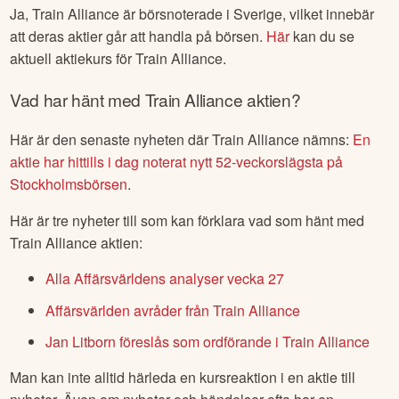
Ja,
Train Alliance
är börsnoterade
i Sverige
, vilket innebär
att deras aktier går att handla på börsen.
Här
kan du se
aktuell aktiekurs för
Train Alliance
.
Vad har hänt med
Train Alliance
aktien?
Här är den senaste nyheten där
Train Alliance
nämns:
En
aktie har hittills i dag noterat nytt 52-veckorslägsta på
Stockholmsbörsen
.
Här är tre nyheter till som kan förklara vad som hänt med
Train Alliance
aktien:
Alla Affärsvärldens analyser vecka 27
Affärsvärlden avråder från Train Alliance
Jan Litborn föreslås som ordförande i Train Alliance
Man kan inte alltid härleda en kursreaktion i en aktie till