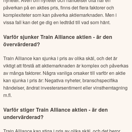
nyheter. Även om nyheter och händelser ofta har en
påverkan på en akties pris, finns det flera faktorer och
komplexiteter som kan påverka aktiemarknaden. Men i
vissa fall kan det ge dig en ledtråd till vad som hänt.
Varför sjunker
Train Alliance
aktien - är den
övervärderad?
Train Alliance
kan sjunka i pris av olika skäl, och det är
viktigt att förstå att aktiemarknaden är komplex och påverkas
av många faktorer. Några vanliga orsaker till varför en aktie
kan sjunka i pris är: Negativa nyheter, branschspecifika
händelser, ändrat investerarsentiment eller vinsthemtagning
m.fl.
Varför stiger
Train Alliance
aktien - är den
undervärderad?
Train Alliance
kan stiga i pris av olika skäl, och det beror