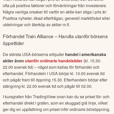
ofta på positiva faktorer och förväntningar från investerare.
Några vanliga orsaker till varför en aktie kan stiga i pris är:
Positiva nyheter, ökad efterfrågan, generell marktillväxt eller
utdelningar och återköp av aktier m.fl.
Förhandel
Train Alliance
– Handla utanför börsens
öppettider
De största USA-börserna erbjuder
handel i amerikanska
aktier även
utanför ordinarie handelstider
(kl. 15.30-
22.00 svensk tid) – något som kallas för förhandel och
efterhandel. Förhandeln i USA börjar kl. 10.00 svensk tid
och pågår fram till öppning 15.30. Efterhandeln börjar efter
stängning kl. 22.00 svensk tid och pågår till 02.00.
I kursgrafen från TradingView ovan kan du se priset för- och
efterhandel direkt i grafen, som en skuggad grå linje, vilket
ger dig en uppfattning om priset inför ordinarie börsöppning.