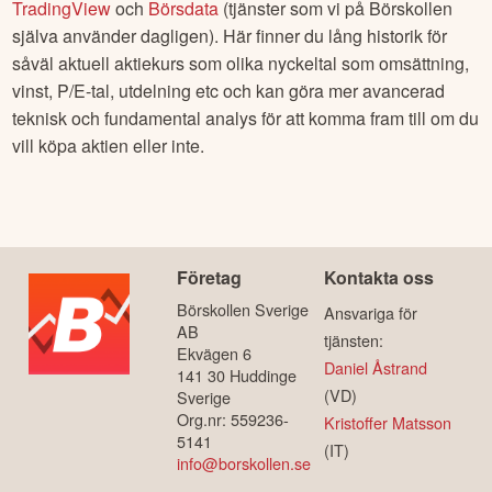
TradingView
och
Börsdata
(tjänster som vi på Börskollen
själva använder dagligen). Här finner du lång historik för
såväl aktuell aktiekurs som olika nyckeltal som omsättning,
vinst, P/E-tal, utdelning etc och kan göra mer avancerad
teknisk och fundamental analys för att komma fram till om du
vill köpa aktien eller inte.
Företag
Kontakta oss
Börskollen Sverige
Ansvariga för
AB
tjänsten:
Ekvägen 6
Daniel Åstrand
141 30 Huddinge
(VD)
Sverige
Org.nr: 559236-
Kristoffer Matsson
5141
(IT)
info@borskollen.se