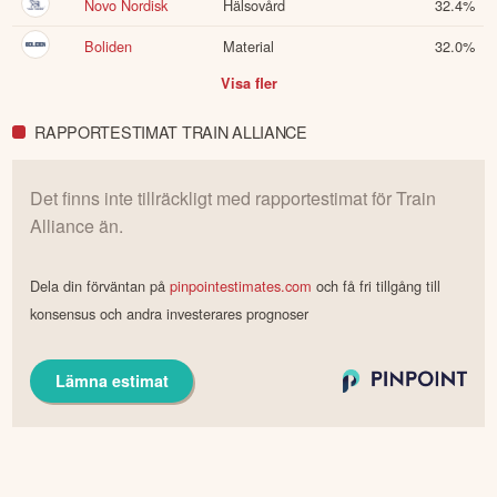
Novo Nordisk
Hälsovård
32.4
%
Boliden
Material
32.0
%
Visa fler
RAPPORTESTIMAT TRAIN ALLIANCE
Det finns inte tillräckligt med rapportestimat för
Train
Alliance
än.
Dela din förväntan på
pinpointestimates.com
och få fri tillgång till
konsensus och andra investerares prognoser
Lämna estimat