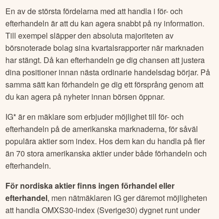
En av de största fördelarna med att handla i för- och
efterhandeln är att du kan agera snabbt på ny information.
Till exempel släpper den absoluta majoriteten av
börsnoterade bolag sina kvartalsrapporter när marknaden
har stängt. Då kan efterhandeln ge dig chansen att justera
dina positioner innan nästa ordinarie handelsdag börjar. På
samma sätt kan förhandeln ge dig ett försprång genom att
du kan agera på nyheter innan börsen öppnar.
IG* är en mäklare som erbjuder möjlighet till för- och
efterhandeln på de amerikanska marknaderna, för såväl
populära aktier som index. Hos dem kan du handla på fler
än 70 stora amerikanska aktier under både förhandeln och
efterhandeln.
För nordiska aktier finns ingen förhandel eller
efterhandel
, men nätmäklaren IG ger däremot möjligheten
att handla OMXS30-index (Sverige30) dygnet runt under