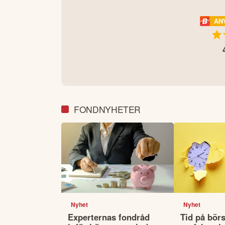
AN
FONDNYHETER
Nyhet
Nyhet
Experternas fondråd
Tid på börs