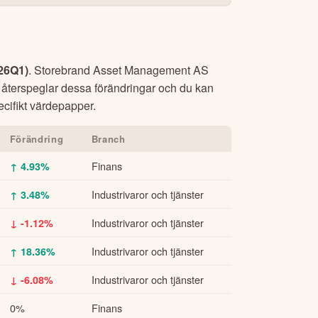
26Q1
)
.
Storebrand Asset Management AS
 återspeglar dessa förändringar och du kan
ecifikt värdepapper.
Förändring
Branch
Finans
↑ 4.93%
Industrivaror och tjänster
↑ 3.48%
Industrivaror och tjänster
↓ -1.12%
Industrivaror och tjänster
↑ 18.36%
Industrivaror och tjänster
↓ -6.08%
0%
Finans