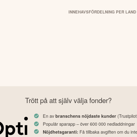
r än 5 procent av omsättningen kommer från tobak, vapen, alkohol
INNEHAVSFÖRDELNING PER LAND
Trött på att själv välja fonder?
En av
(Trustpilot
branschens nöjdaste kunder
Populär sparapp – över 600 000 nedladdningar
Få tillbaka avgiften om du int
Nöjdhetsgaranti: