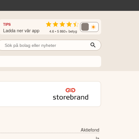
TIPS
Ladda ner vår app
4.6 • 5 860+ betyg
Aktiefond
Ja