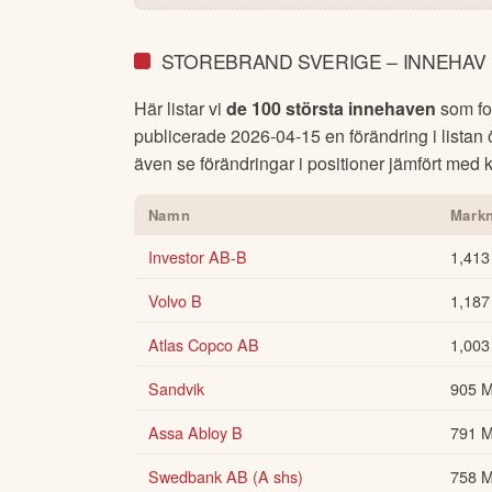
STOREBRAND SVERIGE – INNEHAV
Här listar vi
de 100 största innehaven
som fon
publicerade
2026-04-15
en förändring i listan
även se förändringar i positioner jämfört med kv
Namn
Mark
Investor AB-B
1,41
Volvo B
1,18
Atlas Copco AB
1,00
Sandvik
905 
Assa Abloy B
791 
Swedbank AB (A shs)
758 