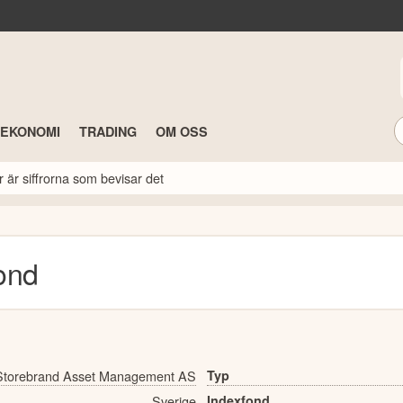
TEKONOMI
TRADING
OM OSS
r är siffrorna som bevisar det
ond
Storebrand Asset Management AS
Typ
Sverige
Indexfond