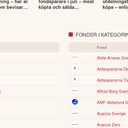
ming – här är
fondsparare i juli – mest
utdelningsf
om bevisar
köpta och sålda
köpa – enli
fonderna
Morningsta
FONDER I KATEGORIN
Fond
Aktie-Ansvar Sve
Aktiespararna Di
Aktiespararna T
g
Alfred Berg Sve
AMF Aktiefond S
Avanza Sverige
Avanza Zero