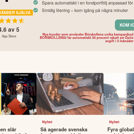
Spara automatiskt i en fondportfölj anpassad för
Smidig lösning – kom igång på några minuter
VÄNDER SJÄLVA
KOM I
4.6
av 5
Nya kunder som använder Börskollens unika kampanjkod
App Store
BORSKOLLEN50 får automatiskt 50 procent rabatt på Optis
avgift i 3 månader
Nyhet
Nyhet
en slår
Så agerade svenska
Fyra globa