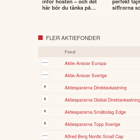
inför hösten – och det
perfekt taj
här bör du tänka på
siffrorna s
innan du väljer fonder
det
FLER AKTIEFONDER
Fond
Aktie-Ansvar Europa
Aktie-Ansvar Sverige
Aktiespararna Direktavkastning
Aktiespararna Global Direktavkastnin
Aktiespararna Småbolag Edge
Aktiespararna Topp Sverige
Alfred Berg Nordic Small Cap