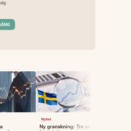
 dig
GÅNG
Nyhet
Nyhet
la
Ny granskning: Tre av
Dyr läxa fö