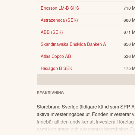
Ericsson LM-B SHS
710 
Astrazeneca (SEK)
680 
ABB (SEK)
671 
Skandinaviska Enskilda Banken A
650 
Atlas Copco AB
536 
Hexagon B SEK
475 
BESKRIVNING
Storebrand Sverige (tidigare känd som SPP Ak
aktiva investeringsbeslut. Fonden investerar v
innebär att den undviker att investera i företag
samt korruption och ekonomisk brottslighet. De