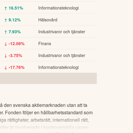
Informationsteknologi
↑ 16.51%
Hälsovård
↑ 9.12%
Industrivaror och tjänster
↑ 7.93%
Finans
↓ -12.08%
Industrivaror och tjänster
↓ -3.75%
Informationsteknologi
↓ -17.76%
på den svenska aktiemarknaden utan att ta
her. Fonden följer en hållbarhetsstandard som
rättigheter, arbetsrätt, internationell rätt,
ller är involverade i kontroversiella vapen.