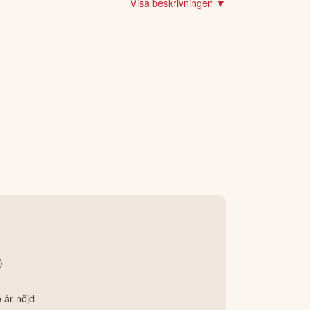
Visa beskrivningen ▼
, spel, pornografi, cannabis, fossila bränslen
)
e är nöjd