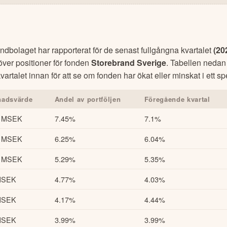
dbolaget har rapporterat för de senast fullgångna kvartalet
(
20
 över positioner för fonden
Storebrand Sverige
. Tabellen nedan
artalet innan för att se om fonden har ökat eller minskat i ett sp
nadsvärde
Andel av portföljen
Föregående kvartal
3 MSEK
7.45%
7.1%
7 MSEK
6.25%
6.04%
3 MSEK
5.29%
5.35%
MSEK
4.77%
4.03%
MSEK
4.17%
4.44%
MSEK
3.99%
3.99%