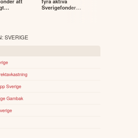
onder att
fyra aktiva
– spekulati
gt
Sverigefonder
bakom milj
r
underpresterar index
: SVERIGE
rige
rektavkastning
opp Sverige
rige Gambak
verige