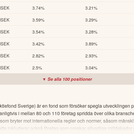
MSEK
3.74%
3.21%
MSEK
3.59%
3.29%
MSEK
3.54%
3.28%
MSEK
3.42%
3.89%
MSEK
2.82%
2.93%
MSEK
2.5%
3.04%
▼ Se alla
100
positioner
tiefond Sverige) är en fond som försöker spegla utvecklingen 
anligtvis i mellan 80 och 110 företag spridda över olika bransc
 som bryter mot internationella regler och normer, såsom mänskliga 
tta inkluderar också företag som orsakar allvarliga miljöskador e