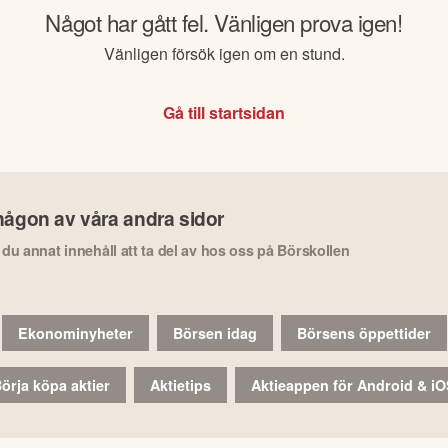
Något har gått fel. Vänligen prova igen!
Vänligen försök igen om en stund.
Gå till startsidan
någon av våra andra sidor
r du annat innehåll att ta del av hos oss på Börskollen
Ekonominyheter
Börsen idag
Börsens öppettider
örja köpa aktier
Aktietips
Aktieappen för Android & i