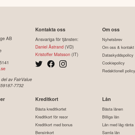
Kontakta oss
Om oss
ige AB
Ansvariga för tjänsten:
Nyhetsbrev
Daniel Åstrand
(VD)
Om oss & kontakt
e
Kristoffer Matsson
(IT)
Dataskyddspolicy
-5141
Cookiepolicy
.se
Redaktionell polic
 del av FairValue
 559187-7732
er
Kreditkort
Lån
Bästa kreditkortet
Bästa lånen
Kreditkort för resor
Billiga lån
Kreditkort med bonus
Lån med låg ränta
Bensinkort
Samla lån