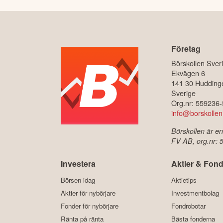
Företag
Börskollen Sver
Ekvägen 6
141 30 Hudding
Sverige
Org.nr: 559236
info@borskollen
Börskollen är en
FV AB, org.nr:
Investera
Aktier & Fond
Börsen idag
Aktietips
Aktier för nybörjare
Investmentbolag
Fonder för nybörjare
Fondrobotar
Ränta på ränta
Bästa fonderna