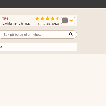
TIPS
Ladda ner vår app
4.6 • 5 860+ betyg
ns)