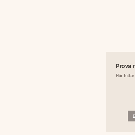
Prova 
Här hitta
B