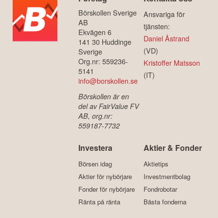
Börskollen Sverige
Ansvariga för
AB
tjänsten:
Ekvägen 6
Daniel Åstrand
141 30 Huddinge
(VD)
Sverige
Org.nr: 559236-
Kristoffer Matsson
5141
(IT)
info@borskollen.se
Börskollen är en
del av FairValue FV
AB, org.nr:
559187-7732
Investera
Aktier & Fonder
Börsen idag
Aktietips
Aktier för nybörjare
Investmentbolag
Fonder för nybörjare
Fondrobotar
Ränta på ränta
Bästa fonderna