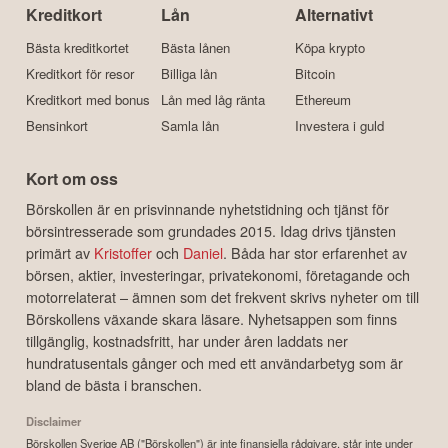
Kreditkort
Lån
Alternativt
Bästa kreditkortet
Bästa lånen
Köpa krypto
Kreditkort för resor
Billiga lån
Bitcoin
Kreditkort med bonus
Lån med låg ränta
Ethereum
Bensinkort
Samla lån
Investera i guld
Kort om oss
Börskollen är en prisvinnande nyhetstidning och tjänst för
börsintresserade som grundades 2015. Idag drivs tjänsten
primärt av
Kristoffer
och
Daniel
. Båda har stor erfarenhet av
börsen, aktier, investeringar, privatekonomi, företagande och
motorrelaterat – ämnen som det frekvent skrivs nyheter om till
Börskollens växande skara läsare. Nyhetsappen som finns
tillgänglig, kostnadsfritt, har under åren laddats ner
hundratusentals gånger och med ett användarbetyg som är
bland de bästa i branschen.
Disclaimer
Börskollen Sverige AB ("Börskollen") är inte finansiella rådgivare, står inte under