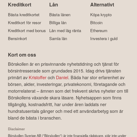
Kreditkort
Lån
Alternativt
Bästa kreditkortet
Bästa lånen
Köpa krypto
Kreditkort för resor
Billiga lån
Bitcoin
Kreditkort med bonus
Lån med låg ränta
Ethereum
Bensinkort
Samla lån
Investera i guld
Kort om oss
Börskollen är en prisvinnande nyhetstidning och tjänst för
börsintresserade som grundades 2015. Idag drivs tjänsten
primärt av
Kristoffer
och
Daniel
. Båda har stor erfarenhet av
börsen, aktier, investeringar, privatekonomi, företagande och
motorrelaterat – ämnen som det frekvent skrivs nyheter om till
Börskollens växande skara läsare. Nyhetsappen som finns
tillgänglig, kostnadsfritt, har under åren laddats ner
hundratusentals gånger och med ett användarbetyg som är
bland de bästa i branschen.
Disclaimer
Börskollen Sverige AB ("Börskollen") är inte finansiella rådgivare, står inte under