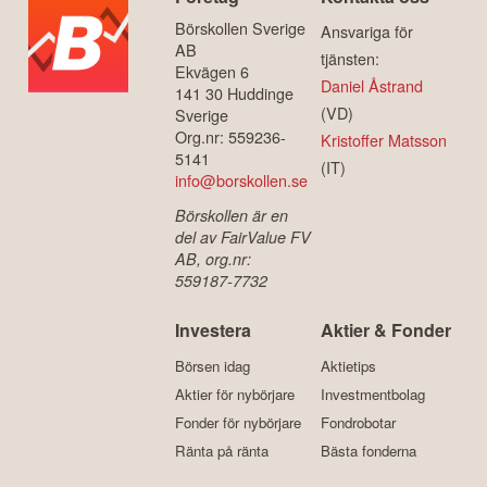
Börskollen Sverige
Ansvariga för
AB
tjänsten:
Ekvägen 6
Daniel Åstrand
141 30 Huddinge
(VD)
Sverige
Org.nr: 559236-
Kristoffer Matsson
5141
(IT)
info@borskollen.se
Börskollen är en
del av FairValue FV
AB, org.nr:
559187-7732
Investera
Aktier & Fonder
Börsen idag
Aktietips
Aktier för nybörjare
Investmentbolag
Fonder för nybörjare
Fondrobotar
Ränta på ränta
Bästa fonderna