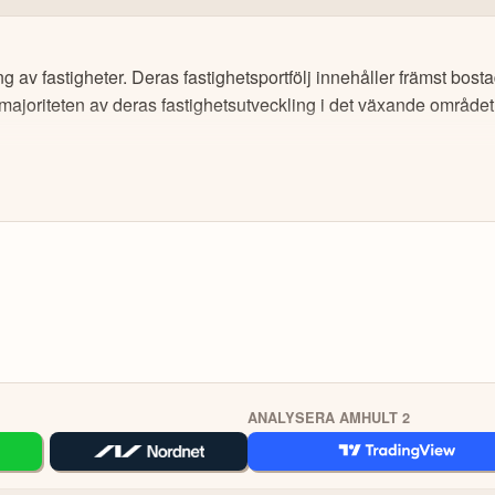
d de flesta betal- och kreditkorten, via banköverföring (välj Trustly) o
ningslistor för de tillgångar du vill följa, kika in andra investerarprofile
g av fastigheter. Deras fastighetsportfölj innehåller främst bost
majoriteten av deras fastighetsutveckling i det växande området
åväl lokala aktier som globala. Sök fram det instrument du vill handla (
ev. önskad hävstång och ta sen önskad position.
 finns mycket information för att utvecklas, däribland utbildningskurs
arforum.
O
KOPIER
 Värdet på dina investeringar kan gå upp eller ner. Du riskerar ditt kapital.
ANALYSERA AMHULT 2