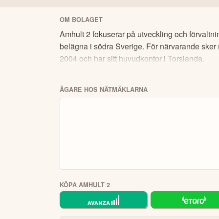
Du kan göra insättningar me
Sätt in pengar.
OM BOLAGET
Skapa bevak
Bekanta dig med plattformen.
automatiska investeringar.
Amhult 2 fokuserar på utveckling och förvaltnin
belägna i södra Sverige. För närvarande sker 
Välj bland 7 000 instrument, s
Börja handla.
(gå lång) eller sälja (blanka/gå kort) samt 
2004 och har sitt huvudkontor i Torslanda.
i plattformen och på hemsidan
Fördjupa dig
och ett av världens största sociala invester
ÄGARE HOS NÄTMÄKLARNA
ÖPPNA KONT
eToro är en investeringsplattform för flera tillgångsslag.
KÖPA AMHULT 2