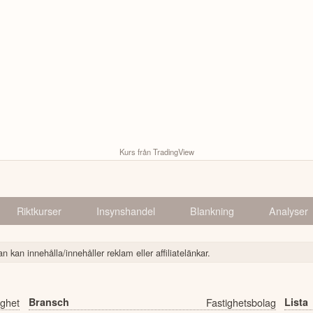
Kurs från TradingView
Riktkurser
Insynshandel
Blankning
Analyser
n kan innehålla/innehåller reklam eller affiliatelänkar.
ighet
Bransch
Fastighetsbolag
Lista