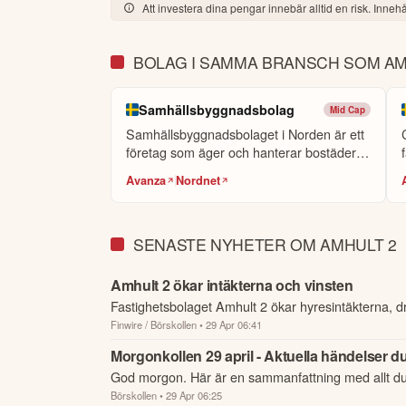
Att investera dina pengar innebär alltid en risk. Innehål
BOLAG I SAMMA BRANSCH SOM AM
Samhällsbyggnadsbolag
Mid Cap
Samhällsbyggnadsbolaget i Norden är ett
företag som äger och hanterar bostäder
o...
Avanza
Nordnet
SENASTE NYHETER OM AMHULT 2
Amhult 2 ökar intäkterna och vinsten
Fastighetsbolaget Amhult 2 ökar hyresintäkterna, drif
Finwire / Börskollen
• 29 Apr 06:41
Morgonkollen 29 april - Aktuella händelser du
God morgon. Här är en sammanfattning med allt d
Börskollen
• 29 Apr 06:25
börsen.