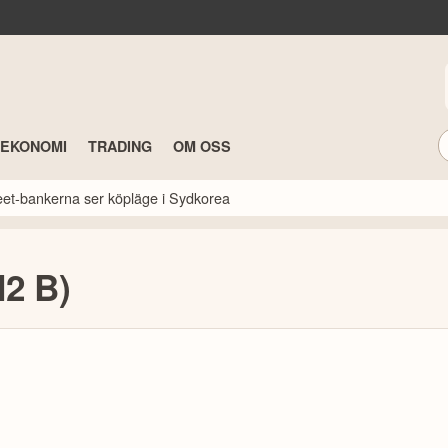
TEKONOMI
TRADING
OM OSS
reet-bankerna ser köpläge i Sydkorea
H2 B)