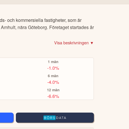
ch PayPal.
r för
CopyTrading
eller
Smart Portfolios
för
ads- och kommersiella fastigheter, som är
 Amhult, nära Göteborg. Företaget startades år
t.ex Volvo-aktien eller Bitcoin), om du vill köpa
Visa beskrivningen ▼
er via eToro Academy, nyheter, smidiga verktyg
1 mån
A TOPPINVESTERARE
-1.0%
6 mån
-4.0%
12 mån
-6.6%