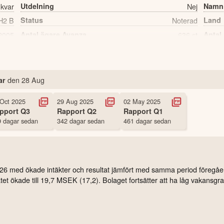
 kvar
Utdelning
Nej
Namn
H2 B
Status
Noterad
Land
2005
Antal ägare Avanza
636 st
Antal
den
28 Aug
ar
 Oct 2025
29 Aug 2025
02 May 2025
pport
Q3
Rapport
Q2
Rapport
Q1
 dagar sedan
342 dagar sedan
461 dagar sedan
 2026 med ökade intäkter och resultat jämfört med samma period föregå
et ökade till 19,7 MSEK (17,2). Bolaget fortsätter att ha låg vakansgra