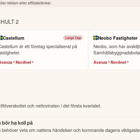
ler reklam eller affiliatelänkar.
HULT 2
Castellum
Neobo Fastigheter
Large Cap
Castellum är ett företag specialiserat på
Neobo, som har avskiljt
fastigheter.
Samhällsbyggnadsbola
opererar inom fasti...
Avanza
Nordnet
Avanza
Nordnet
töverskottet och nettovinsten i det första kvartalet.
 bör ha koll på
u behöver veta om nattens händelser och kommande dagens viktigaste