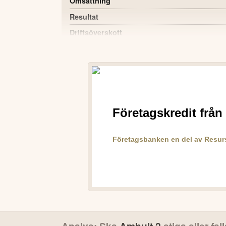
Omsättning
Resultat
Driftsöverskott
Periodens resultat efter skatt
Resultat per aktie
Kassaflöde från den löpande verksamheten
Nyinvesteringar
POSITIVT
Intäkterna ökade med 10,8 % jämfört med
Rörelseresultatet steg till 19,7 MSEK frå
Periodens resultat efter skatt ökade till 9
Låg vakansgrad i bostadsbeståndet bibehå
Bolaget har stärkt organisationen med ny f
VD:S KOMMENTAR
Vi kan se en relativt stor skillnad i positiv rikt
Analys: Ska
Amhult 2
stiga eller fal