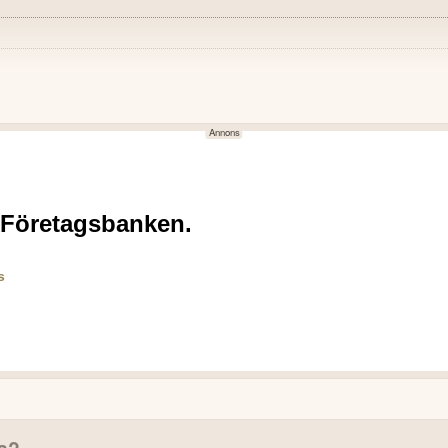
NEGATIVT
 samma period föregående år.
Räntekostnaden har ökat jä
n 17,2 MSEK.
En mindre lokal är vakant oc
,1 MSEK (7,6).
lls.
örvaltningsresurs.
ning vad gäller hyresintäkterna jämfört med samma period föregående år vil
la?