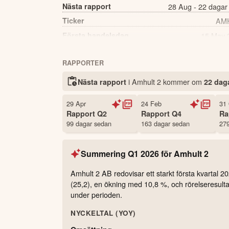
Nästa rapport
28 Aug - 22 dagar
Ticker
AM
Första handelsdag
15 May 
Källa:
Börsdata
RAPPORTER
i Amhult 2 kommer
om
Nästa rapport
22 dag
29 Apr
24 Feb
31
Rapport
Q2
Rapport
Q4
Ra
99 dagar sedan
163 dagar sedan
279
Summering
Q1 2026
för
Amhult 2
Amhult 2 AB redovisar ett starkt första kvartal
(25,2), en ökning med 10,8 %, och rörelseresultat
under perioden.
NYCKELTAL (YOY)