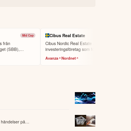
Cibus Real Estate
Mid Cap
Mid Cap
s från
Cibus Nordic Real Estate är ett
get (SBB),
investeringsföretag som fokuserar på
fastighets-...
Avanza
Nordnet
 händelser på