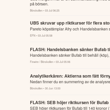
på börsen.
Börskollen
• 03 Jul 06:25
UBS skruvar upp riktkurser för flera st
Pareto köpstämplar Afry och Handelsbanken 
EFN
• 03 Jul 05:58
FLASH: Handelsbanken sänker Bufab till 
Handelsbanken sänker Bufab till behåll (köp), 
Finwire / Börskollen
• 03 Jul 05:06
Analytikerkåren: Aktierna som fått för
Nedan finner du en summering av de analysrek
Börskollen
• 30 Jun 13:00
FLASH: SEB höjer riktkursen för Bufab t
SEB höjer riktkursen för Bufab till 140 kronor 