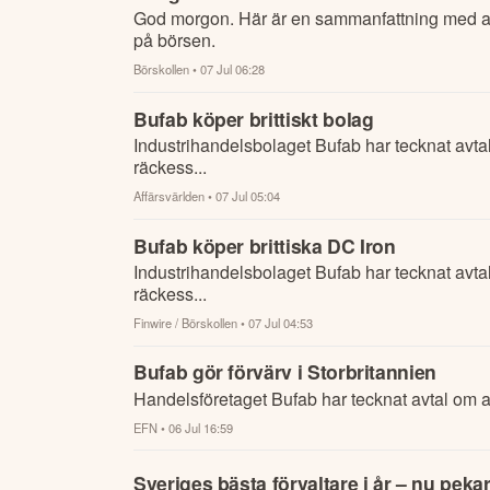
God morgon. Här är en sammanfattning med al
på börsen.
Börskollen
• 07 Jul 06:28
Bufab köper brittiskt bolag
Industrihandelsbolaget Bufab har tecknat avtal
räckess...
Affärsvärlden
• 07 Jul 05:04
Bufab köper brittiska DC Iron
Industrihandelsbolaget Bufab har tecknat avtal
räckess...
Finwire / Börskollen
• 07 Jul 04:53
Bufab gör förvärv i Storbritannien
Handelsföretaget Bufab har tecknat avtal om at
EFN
• 06 Jul 16:59
Sveriges bästa förvaltare i år – nu pekar