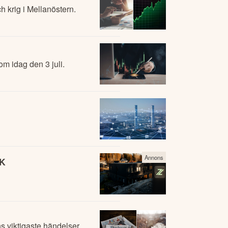
h krig i Mellanöstern.
m idag den 3 juli.
Annons
EK
 viktigaste händelser