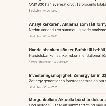
OMXS30 har levererat drygt 13 procents totalavk
Börskollen
• 04 Jul 12:00
Analytikerkåren: Aktierna som fått för
Nedan finner du en summering av de analysrek
Börskollen
• 03 Jul 13:00
Handelsbanken sänker Bufab till behåll
Handelsbanken sänker rekommendationen för in
Finwire / Börskollen
• 03 Jul 07:00
Investeringsmöjlighet: Zenergy tar in 
Zenergy genomför en företrädesemission om 
Börskollen
• 30 Jul 17:28
Morgonkollen: Aktuella börshändelser du
God morgon. Här är en sammanfattning med al