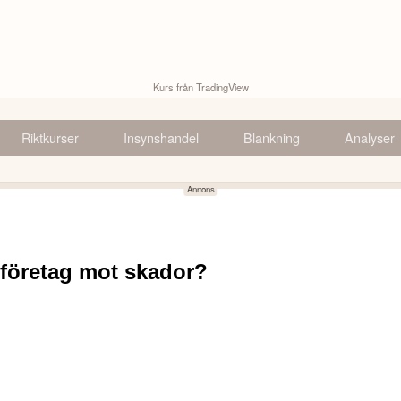
Kurs från TradingView
Riktkurser
Insynshandel
Blankning
Analyser