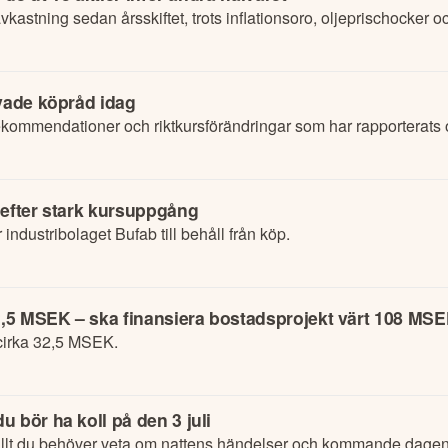
astning sedan årsskiftet, trots inflationsoro, oljeprischocker oc
nyade köpråd idag
ommendationer och riktkursförändringar som har rapporterats o
 efter stark kursuppgång
dustribolaget Bufab till behåll från köp.
32,5 MSEK – ska finansiera bostadsprojekt värt 108 MS
cirka 32,5 MSEK.
 bör ha koll på den 3 juli
lt du behöver veta om nattens händelser och kommande dagens