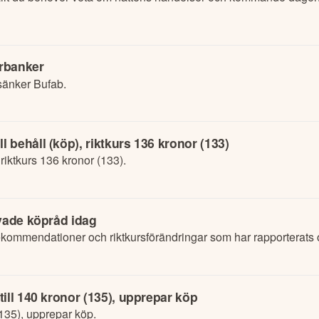
orbanker
sänker Bufab.
behåll (köp), riktkurs 136 kronor (133)
riktkurs 136 kronor (133).
nyade köpråd idag
ommendationer och riktkursförändringar som har rapporterats 
ill 140 kronor (135), upprepar köp
(135), upprepar köp.