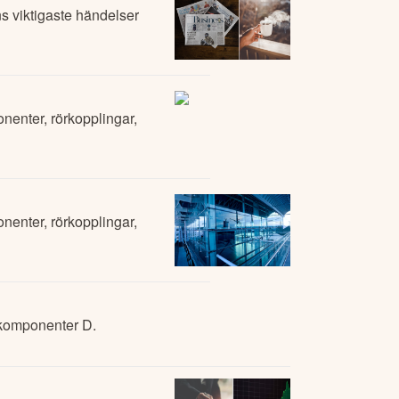
 viktigaste händelser
nenter, rörkopplingar,
nenter, rörkopplingar,
eskomponenter D.