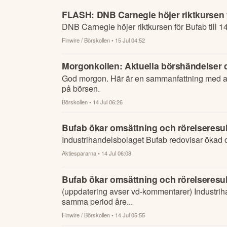
FLASH: DNB Carnegie höjer riktkursen fö
DNB Carnegie höjer riktkursen för Bufab till 1
Finwire / Börskollen
• 15 Jul 04:52
Morgonkollen: Aktuella börshändelser du
God morgon. Här är en sammanfattning med al
på börsen.
Börskollen
• 14 Jul 06:26
Bufab ökar omsättning och rörelseresult
Industrihandelsbolaget Bufab redovisar ökad 
Aktiespararna
• 14 Jul 06:08
Bufab ökar omsättning och rörelseresult
(uppdatering avser vd-kommentarer) Industrih
samma period åre...
Finwire / Börskollen
• 14 Jul 05:55