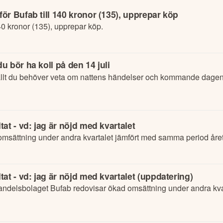
r Bufab till 140 kronor (135), upprepar köp
40 kronor (135), upprepar köp.
 bör ha koll på den 14 juli
lt du behöver veta om nattens händelser och kommande dagens
at - vd: jag är nöjd med kvartalet
omsättning under andra kvartalet jämfört med samma period året
at - vd: jag är nöjd med kvartalet (uppdatering)
andelsbolaget Bufab redovisar ökad omsättning under andra kva