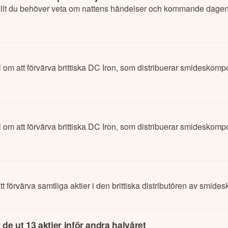
lt du behöver veta om nattens händelser och kommande dagens
 om att förvärva brittiska DC Iron, som distribuerar smideskompo
 om att förvärva brittiska DC Iron, som distribuerar smideskompo
t förvärva samtliga aktier i den brittiska distributören av smid
 de ut 13 aktier inför andra halvåret