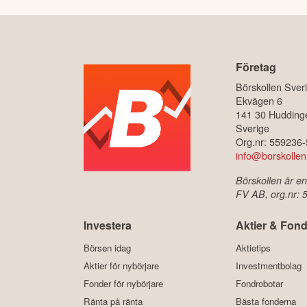
Företag
Börskollen Sver
Ekvägen 6
141 30 Hudding
Sverige
Org.nr: 559236
info@borskollen
Börskollen är en
FV AB, org.nr:
Investera
Aktier & Fond
Börsen idag
Aktietips
Aktier för nybörjare
Investmentbolag
Fonder för nybörjare
Fondrobotar
Ränta på ränta
Bästa fonderna