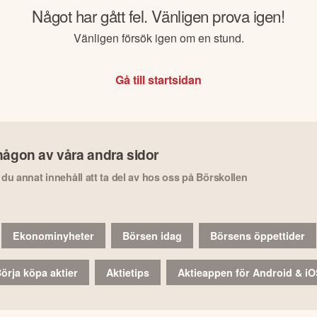
Något har gått fel. Vänligen prova igen!
Vänligen försök igen om en stund.
Gå till startsidan
någon av våra andra sidor
r du annat innehåll att ta del av hos oss på Börskollen
Ekonominyheter
Börsen idag
Börsens öppettider
örja köpa aktier
Aktietips
Aktieappen för Android & i