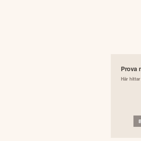
Prova 
Här hitta
B