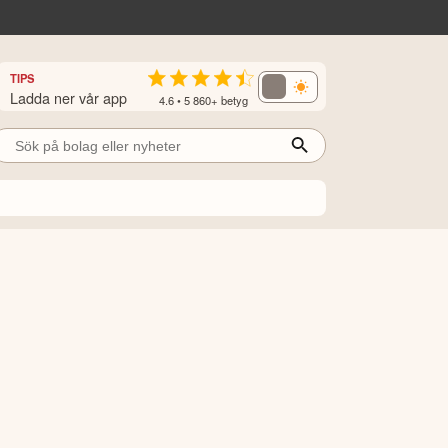
TIPS
Ladda ner vår app
4.6 • 5 860+ betyg