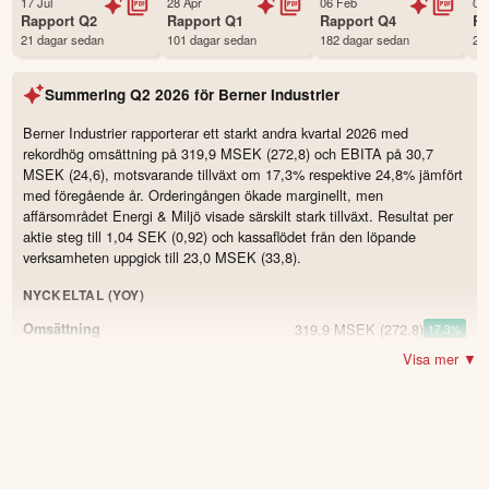
17 Jul
28 Apr
06 Feb
04
Status
Noterad
Rapport
Q2
Rapport
Q1
Rapport
Q4
R
21 dagar sedan
101 dagar sedan
182 dagar sedan
27
Land
Sverige
Första handelsdag
19 Oct 2014
Summering
Q2 2026
för
Berner Industrier
Antal ägare Avanza
3,408 st
Antal ägare Nordnet
684 st
Berner Industrier rapporterar ett starkt andra kvartal 2026 med
rekordhög omsättning på 319,9 MSEK (272,8) och EBITA på 30,7
Källa:
Börsdata
MSEK (24,6), motsvarande tillväxt om 17,3% respektive 24,8% jämfört
med föregående år. Orderingången ökade marginellt, men
affärsområdet Energi & Miljö visade särskilt stark tillväxt. Resultat per
aktie steg till 1,04 SEK (0,92) och kassaflödet från den löpande
verksamheten uppgick till 23,0 MSEK (33,8).
NYCKELTAL (YOY)
319,9 MSEK
(272,8)
Omsättning
17.3
%
Visa mer ▼
27,2 MSEK
(24,3)
Resultat
11.9
%
30,7 MSEK
(24,6)
EBITA
24.8
%
9,6 %
(9)
EBITA-marginal
0.6
39,5 %
(42,8)
Bruttomarginal
-3.3