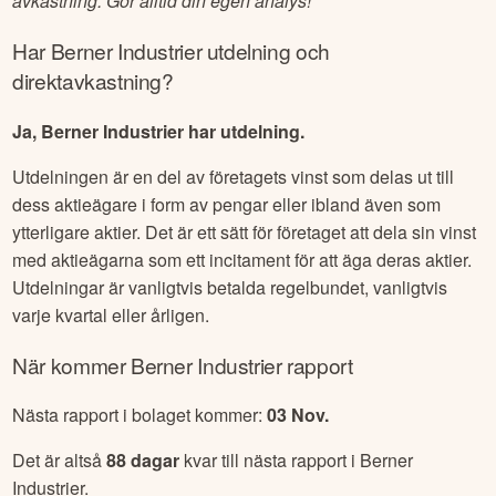
avkastning. Gör alltid din egen analys!
Har
Berner Industrier
utdelning och
direktavkastning?
Ja, Berner Industrier har utdelning.
Utdelningen är en del av företagets vinst som delas ut till
dess aktieägare i form av pengar eller ibland även som
ytterligare aktier. Det är ett sätt för företaget att dela sin vinst
med aktieägarna som ett incitament för att äga deras aktier.
Utdelningar är vanligtvis betalda regelbundet, vanligtvis
varje kvartal eller årligen.
När kommer
Berner Industrier
rapport
Nästa rapport i bolaget kommer:
03 Nov
.
Det är altså
88
dagar
kvar till nästa rapport i
Berner
Industrier
.