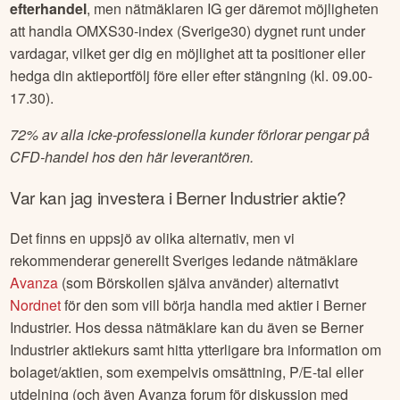
efterhandel
, men nätmäklaren IG ger däremot möjligheten
att handla OMXS30-index (Sverige30) dygnet runt under
vardagar, vilket ger dig en möjlighet att ta positioner eller
hedga din aktieportfölj före eller efter stängning (kl. 09.00-
17.30).
72% av alla icke-professionella kunder förlorar pengar på
CFD-handel hos den här leverantören.
Var kan jag investera i
Berner Industrier
aktie?
Det finns en uppsjö av olika alternativ, men vi
rekommenderar generellt Sveriges ledande nätmäklare
Avanza
(som Börskollen själva använder) alternativt
Nordnet
för den som vill börja handla med aktier i
Berner
Industrier
. Hos dessa nätmäklare kan du även se
Berner
Industrier
aktiekurs samt hitta ytterligare bra information om
bolaget/aktien, som exempelvis omsättning, P/E-tal eller
utdelning (och även Avanza forum för diskussion med