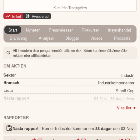
Kurs från TradingView
Enkel
Avancerad
Start
Nyheter
Pressreleaser
Riktkurser
Insynshandel
Blankning
Analyser
Bloggar
Videos
Podcasts
Att investera dina pengar innebär alltid en risk. Sidan kan innehålla/innehåller
reklam eller affiliatelänkar.
OM AKTIEN
Sektor
Industri
Bransch
Industrikomponenter
Lista
Small Cap
Nästa rapport
03 Nov - 88 dagar kvar
Utdelning
Ja
Visa fler ▼
Direkavkastning
1.59%
RAPPORTER
Utdelning summa
1.25
i Berner Industrier kommer
om
den
03 Nov
Nästa rapport
88 dagar
Namn
Berner Industrier
Ticker
BERNER B