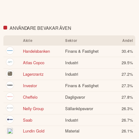
ANVÄNDARE BEVAKAR ÄVEN
Aktie
Sektor
Andel
Handelsbanken
Finans & Fastighet
30.4
%
Atlas Copco
Industri
29.5
%
Lagercrantz
Industri
27.2
%
Investor
Finans & Fastighet
27.3
%
Cheffelo
Dagligvaror
27.8
%
Nelly Group
Sällanköpsvaror
26.3
%
Saab
Industri
26.7
%
Lundin Gold
Material
26.1
%