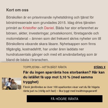
Kort om oss
Börskollen är en prisvinnande nyhetstidning och tjänst för
börsintresserade som grundades 2015. Idag drivs tjänsten
primärt av
Kristoffer
och
Daniel
. Båda har stor erfarenhet av
börsen, aktier, investeringar, privatekonomi, företagande och
motorrelaterat – ämnen som det frekvent skrivs nyheter om till
Börskollens växande skara läsare. Nyhetsappen som finns
tillgänglig, kostnadsfritt, har under åren laddats ner
hundratusentals gånger och med ett användarbetyg som är
bland de bästa i branschen.
TOPPLISTAN – HITTA BÄST RÄNTA
STÄNG X
Disclaimer
Får du ingen sparränta hos storbanken? Här kan
Börskollen Sverige AB ("Börskollen") är inte finansiella rådgivare, står inte under
du istället få upp mot 3,10 % (med samma
finansinspektionens tillsyn och ger inga råd till dig. Detta innebär att
trygghet)
investeringsbeslut baserade på information som direkt eller indirekt härrörande
Färsk jämförelse av över 100 sparkonton visar vart du får högsta
från Börskollen eller personer med koppling till Börskollen, alltid fattas
ränta just nu (rörlig och fast) – lika tyggt med insättningsgaranti!
självständigt av investeraren. Börskollen frånsäger sig allt ansvar för eventuell
förlust eller skada av vad slag det må vara som grundar sig på användandet av
FÅ HÖGRE RÄNTA
🔔 Bredaste bolagsbevakningen – helt gratis
material härrörande från tjänsten Börskollen.