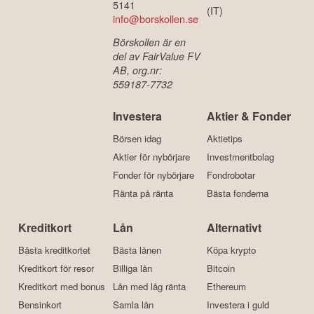
5141
(IT)
info@borskollen.se
Börskollen är en
del av FairValue FV
AB, org.nr:
559187-7732
Investera
Aktier & Fonder
Börsen idag
Aktietips
Aktier för nybörjare
Investmentbolag
Fonder för nybörjare
Fondrobotar
Ränta på ränta
Bästa fonderna
Kreditkort
Lån
Alternativt
Bästa kreditkortet
Bästa lånen
Köpa krypto
Kreditkort för resor
Billiga lån
Bitcoin
Kreditkort med bonus
Lån med låg ränta
Ethereum
Bensinkort
Samla lån
Investera i guld