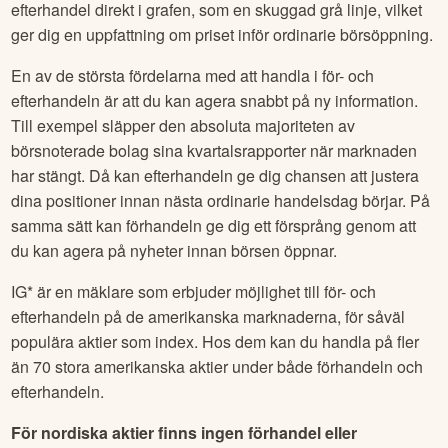
efterhandel direkt i grafen, som en skuggad grå linje, vilket
ger dig en uppfattning om priset inför ordinarie börsöppning.
En av de största fördelarna med att handla i för- och
efterhandeln är att du kan agera snabbt på ny information.
Till exempel släpper den absoluta majoriteten av
börsnoterade bolag sina kvartalsrapporter när marknaden
har stängt. Då kan efterhandeln ge dig chansen att justera
dina positioner innan nästa ordinarie handelsdag börjar. På
samma sätt kan förhandeln ge dig ett försprång genom att
du kan agera på nyheter innan börsen öppnar.
IG* är en mäklare som erbjuder möjlighet till för- och
efterhandeln på de amerikanska marknaderna, för såväl
populära aktier som index. Hos dem kan du handla på fler
än 70 stora amerikanska aktier under både förhandeln och
efterhandeln.
För nordiska aktier finns ingen förhandel eller