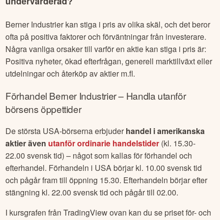
undervärderad?
Berner Industrier
kan stiga i pris av olika skäl, och det beror
ofta på positiva faktorer och förväntningar från investerare.
Några vanliga orsaker till varför en aktie kan stiga i pris är:
Positiva nyheter, ökad efterfrågan, generell marktillväxt eller
utdelningar och återköp av aktier m.fl.
Förhandel
Berner Industrier
– Handla utanför
börsens öppettider
De största USA-börserna erbjuder
handel i amerikanska
aktier även
utanför ordinarie handelstider
(kl. 15.30-
22.00 svensk tid) – något som kallas för förhandel och
efterhandel. Förhandeln i USA börjar kl. 10.00 svensk tid
och pågår fram till öppning 15.30. Efterhandeln börjar efter
stängning kl. 22.00 svensk tid och pågår till 02.00.
I kursgrafen från TradingView ovan kan du se priset för- och