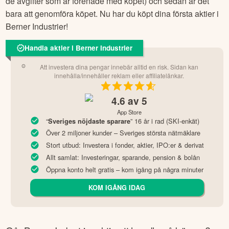
de avgifter som är förenade med köpet) och sedan är det
bara att genomföra köpet. Nu har du köpt dina första aktier i
Berner Industrier
!
Handla aktier i Berner Industrier
Att investera dina pengar innebär alltid en risk. Sidan kan
innehålla/innehåller reklam eller affiliatelänkar.
4.6
av 5
App Store
“
” 16 år i rad (SKI-enkät)
Sveriges nöjdaste sparare
Över 2 miljoner kunder – Sveriges största nätmäklare
Stort utbud: Investera i fonder, aktier, IPO:er & derivat
Allt samlat: Investeringar, sparande, pension & bolån
Öppna konto helt gratis – kom igång på några minuter
KOM IGÅNG IDAG