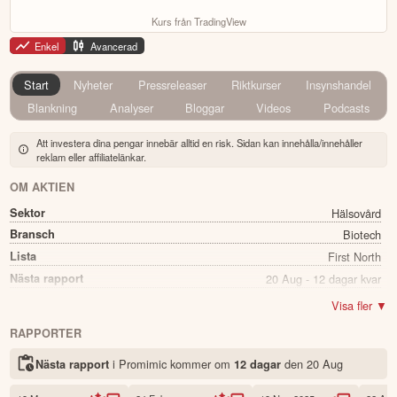
Kurs från TradingView
Enkel
Avancerad
Start
Nyheter
Pressreleaser
Riktkurser
Insynshandel
Blankning
Analyser
Bloggar
Videos
Podcasts
Att investera dina pengar innebär alltid en risk. Sidan kan innehålla/innehåller
reklam eller affiliatelänkar.
OM AKTIEN
Sektor
Hälsovård
Bransch
Biotech
Lista
First North
Nästa rapport
20 Aug - 12 dagar kvar
Utdelning
Nej
Visa fler ▼
Namn
Promimic
RAPPORTER
Ticker
PRO
i Promimic kommer
om
den
20 Aug
Nästa rapport
12 dagar
Status
Noterad
Land
Sverige