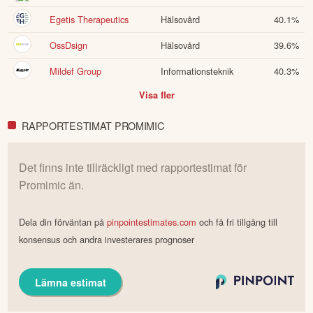
Egetis Therapeutics
Hälsovård
40.1
%
OssDsign
Hälsovård
39.6
%
Mildef Group
Informationsteknik
40.3
%
Visa fler
RAPPORTESTIMAT PROMIMIC
Det finns inte tillräckligt med rapportestimat för
Promimic
än.
Dela din förväntan på
pinpointestimates.com
och få fri tillgång till
konsensus och andra investerares prognoser
Lämna estimat