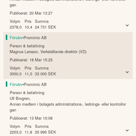
gan
Publicerat:
20 Mar 13:27
Volym
Pris
Summa
2378,0
10,4
24 731
SEK
Förvärv
•
Promimic AB
Person & befattning
Magnus Larsson
,
Verkställande direktör (VD)
Publicerat:
18 Mar 15:25
Volym
Pris
Summa
3000,0
11,0
33 000
SEK
Förvärv
•
Promimic AB
Person & befattning
Ulf Brogren
,
Annan medlem i bolagets administrations-, lednings- eller kontrollor
gan
Publicerat:
13 Mar 10:08
Volym
Pris
Summa
2203,0
11,8
25 995
SEK