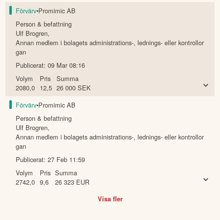
Förvärv
•
Promimic AB
Person & befattning
Ulf Brogren
,
Annan medlem i bolagets administrations-, lednings- eller kontrollor
gan
Publicerat:
09 Mar 08:16
Volym
Pris
Summa
2080,0
12,5
26 000
SEK
Förvärv
•
Promimic AB
Person & befattning
Ulf Brogren
,
Annan medlem i bolagets administrations-, lednings- eller kontrollor
gan
Publicerat:
27 Feb 11:59
Volym
Pris
Summa
2742,0
9,6
26 323
EUR
Visa fler