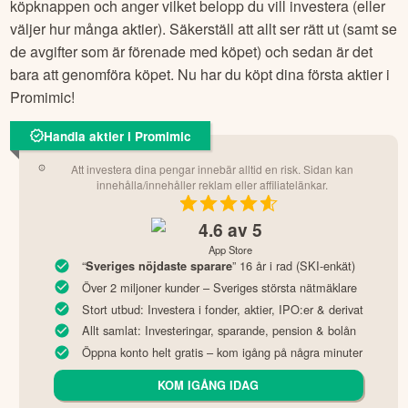
köpknappen och anger vilket belopp du vill investera (eller
väljer hur många aktier). Säkerställ att allt ser rätt ut (samt se
de avgifter som är förenade med köpet) och sedan är det
bara att genomföra köpet. Nu har du köpt dina första aktier i
Promimic
!
Handla aktier i Promimic
Att investera dina pengar innebär alltid en risk. Sidan kan
innehålla/innehåller reklam eller affiliatelänkar.
4.6
av 5
App Store
“
” 16 år i rad (SKI-enkät)
Sveriges nöjdaste sparare
Över 2 miljoner kunder – Sveriges största nätmäklare
Stort utbud: Investera i fonder, aktier, IPO:er & derivat
Allt samlat: Investeringar, sparande, pension & bolån
Öppna konto helt gratis – kom igång på några minuter
KOM IGÅNG IDAG