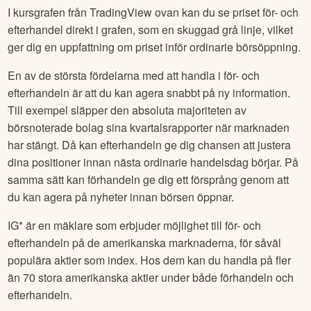
I kursgrafen från TradingView ovan kan du se priset för- och
efterhandel direkt i grafen, som en skuggad grå linje, vilket
ger dig en uppfattning om priset inför ordinarie börsöppning.
En av de största fördelarna med att handla i för- och
efterhandeln är att du kan agera snabbt på ny information.
Till exempel släpper den absoluta majoriteten av
börsnoterade bolag sina kvartalsrapporter när marknaden
har stängt. Då kan efterhandeln ge dig chansen att justera
dina positioner innan nästa ordinarie handelsdag börjar. På
samma sätt kan förhandeln ge dig ett försprång genom att
du kan agera på nyheter innan börsen öppnar.
IG* är en mäklare som erbjuder möjlighet till för- och
efterhandeln på de amerikanska marknaderna, för såväl
populära aktier som index. Hos dem kan du handla på fler
än 70 stora amerikanska aktier under både förhandeln och
efterhandeln.