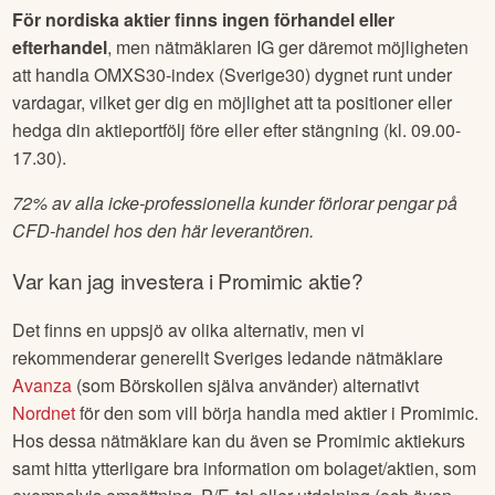
För nordiska aktier finns ingen förhandel eller
efterhandel
, men nätmäklaren IG ger däremot möjligheten
att handla OMXS30-index (Sverige30) dygnet runt under
vardagar, vilket ger dig en möjlighet att ta positioner eller
hedga din aktieportfölj före eller efter stängning (kl. 09.00-
17.30).
72% av alla icke-professionella kunder förlorar pengar på
CFD-handel hos den här leverantören.
Var kan jag investera i
Promimic
aktie?
Det finns en uppsjö av olika alternativ, men vi
rekommenderar generellt Sveriges ledande nätmäklare
Avanza
(som Börskollen själva använder) alternativt
Nordnet
för den som vill börja handla med aktier i
Promimic
.
Hos dessa nätmäklare kan du även se
Promimic
aktiekurs
samt hitta ytterligare bra information om bolaget/aktien, som