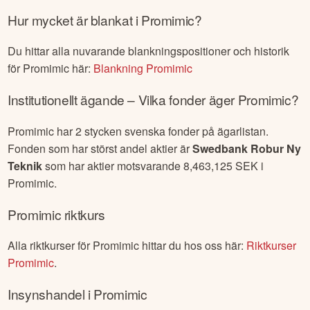
Hur mycket är blankat i
Promimic
?
Du hittar alla nuvarande blankningspositioner och historik
för
Promimic
här:
Blankning
Promimic
Institutionellt ägande – Vilka fonder äger
Promimic
?
Promimic
har
2
stycken svenska fonder på ägarlistan.
Fonden som har störst andel aktier är
Swedbank Robur Ny
Teknik
som har aktier motsvarande
8,463,125
SEK i
Promimic
.
Promimic
riktkurs
Alla riktkurser för
Promimic
hittar du hos oss här:
Riktkurser
Promimic
.
Insynshandel i
Promimic