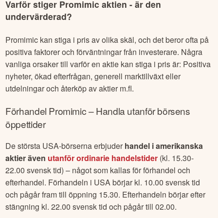
Varför stiger
Promimic
aktien - är den
undervärderad?
Promimic
kan stiga i pris av olika skäl, och det beror ofta på
positiva faktorer och förväntningar från investerare. Några
vanliga orsaker till varför en aktie kan stiga i pris är: Positiva
nyheter, ökad efterfrågan, generell marktillväxt eller
utdelningar och återköp av aktier m.fl.
Förhandel
Promimic
– Handla utanför börsens
öppettider
De största USA-börserna erbjuder
handel i amerikanska
aktier även
utanför ordinarie handelstider
(kl. 15.30-
22.00 svensk tid) – något som kallas för förhandel och
efterhandel. Förhandeln i USA börjar kl. 10.00 svensk tid
och pågår fram till öppning 15.30. Efterhandeln börjar efter
stängning kl. 22.00 svensk tid och pågår till 02.00.