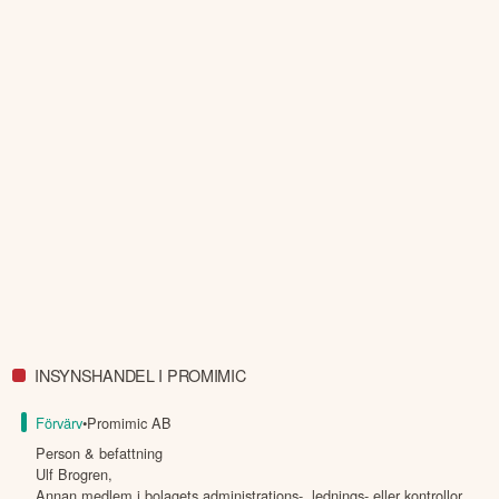
INSYNSHANDEL I PROMIMIC
Förvärv
•
Promimic AB
Person & befattning
Ulf Brogren
,
Annan medlem i bolagets administrations-, lednings- eller kontrollor