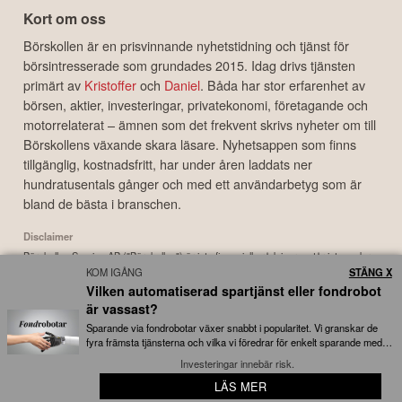
Kort om oss
Börskollen är en prisvinnande nyhetstidning och tjänst för
börsintresserade som grundades 2015. Idag drivs tjänsten
primärt av
Kristoffer
och
Daniel
. Båda har stor erfarenhet av
börsen, aktier, investeringar, privatekonomi, företagande och
motorrelaterat – ämnen som det frekvent skrivs nyheter om till
Börskollens växande skara läsare. Nyhetsappen som finns
tillgänglig, kostnadsfritt, har under åren laddats ner
hundratusentals gånger och med ett användarbetyg som är
bland de bästa i branschen.
Disclaimer
Börskollen Sverige AB ("Börskollen") är inte finansiella rådgivare, står inte under
KOM IGÅNG
STÄNG X
finansinspektionens tillsyn och ger inga råd till dig. Detta innebär att
Vilken automatiserad spartjänst eller fondrobot
investeringsbeslut baserade på information som direkt eller indirekt härrörande
från Börskollen eller personer med koppling till Börskollen, alltid fattas
är vassast?
självständigt av investeraren. Börskollen frånsäger sig allt ansvar för eventuell
Sparande via fondrobotar växer snabbt i popularitet. Vi granskar de
förlust eller skada av vad slag det må vara som grundar sig på användandet av
fyra främsta tjänsterna och vilka vi föredrar för enkelt sparande med
låga avgifter...
material härrörande från tjänsten Börskollen.
Investeringar innebär risk.
LÄS MER
📱 Appen av börsnördar, för börsnördar
Copyright ©
2026
Börskollen Sverige AB. All rights reserved.