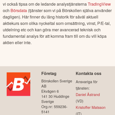
vi också tipsa om de ledande analystjänsterna
TradingView
och
Börsdata
(tjänster som vi på Börskollen själva använder
dagligen). Här finner du lång historik för såväl aktuell
aktiekurs som olika nyckeltal som omsättning, vinst, P/E-tal,
utdelning etc och kan göra mer avancerad teknisk och
fundamental analys för att komma fram till om du vill köpa
aktien eller inte.
Företag
Kontakta oss
Börskollen Sverige
Ansvariga för
AB
tjänsten:
Ekvägen 6
Daniel Åstrand
141 30 Huddinge
(VD)
Sverige
Org.nr: 559236-
Kristoffer Matsson
5141
(IT)