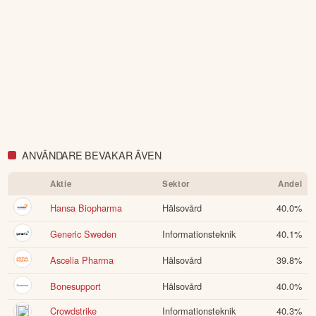
garanti för framtida avkastning.
Skulle du upptäcka fel eller
andra förbättringsförslag i materialet är du välkommen att
kontakta oss
.
Öppna rapport (PDF)
ANVÄNDARE BEVAKAR ÄVEN
Aktie
Sektor
Andel
Hansa Biopharma
Hälsovård
40.0
%
Generic Sweden
Informationsteknik
40.1
%
Ascelia Pharma
Hälsovård
39.8
%
Bonesupport
Hälsovård
40.0
%
Crowdstrike
Informationsteknik
40.3
%