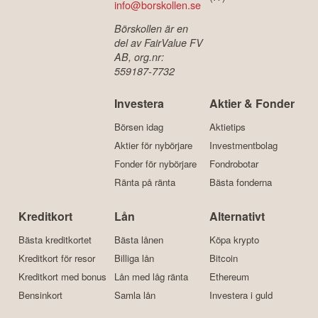
info@borskollen.se
Börskollen är en
del av FairValue FV
AB, org.nr:
559187-7732
Investera
Aktier & Fonder
Börsen idag
Aktietips
Aktier för nybörjare
Investmentbolag
Fonder för nybörjare
Fondrobotar
Ränta på ränta
Bästa fonderna
Kreditkort
Lån
Alternativt
Bästa kreditkortet
Bästa lånen
Köpa krypto
Kreditkort för resor
Billiga lån
Bitcoin
Kreditkort med bonus
Lån med låg ränta
Ethereum
Bensinkort
Samla lån
Investera i guld