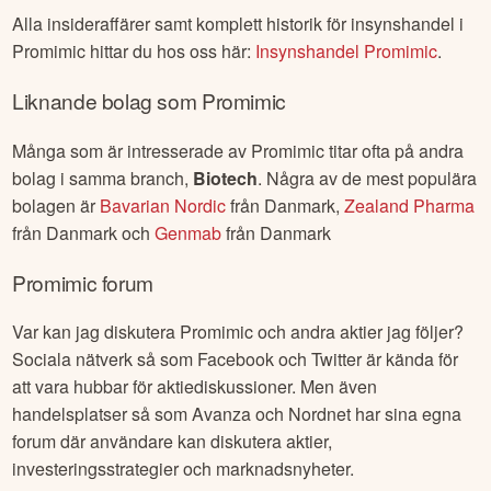
Alla insideraffärer samt komplett historik för insynshandel i
Promimic
hittar du hos oss här:
Insynshandel
Promimic
.
Liknande bolag som
Promimic
Många som är intresserade av
Promimic
titar ofta på andra
bolag i samma branch,
Biotech
. Några av de mest populära
bolagen är
Bavarian Nordic
från
Danmark
,
Zealand Pharma
från
Danmark
och
Genmab
från
Danmark
Promimic
forum
Var kan jag diskutera
Promimic
och andra aktier jag följer?
Sociala nätverk så som Facebook och Twitter är kända för
att vara hubbar för aktiediskussioner. Men även
handelsplatser så som Avanza och Nordnet har sina egna
forum där användare kan diskutera aktier,
investeringsstrategier och marknadsnyheter.