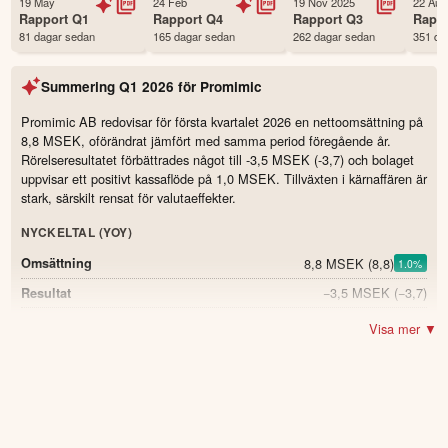
19 May
24 Feb
19 Nov 2025
22 Aug
Första handelsdag
28 Apr 2022
Rapport
Q1
Rapport
Q4
Rapport
Q3
Rapp
81 dagar sedan
165 dagar sedan
262 dagar sedan
351 da
Antal ägare Avanza
397 st
Antal ägare Nordnet
76 st
Summering
Q1 2026
för
Promimic
Källa:
Börsdata
Promimic AB redovisar för första kvartalet 2026 en nettoomsättning på
8,8 MSEK, oförändrat jämfört med samma period föregående år.
Rörelseresultatet förbättrades något till -3,5 MSEK (-3,7) och bolaget
uppvisar ett positivt kassaflöde på 1,0 MSEK. Tillväxten i kärnaffären är
stark, särskilt rensat för valutaeffekter.
NYCKELTAL (YOY)
8,8 MSEK
(8,8)
Omsättning
1.0
%
−3,5 MSEK
(−3,7)
Resultat
1 MSEK
(−0,9)
Periodens kassaflöde
Visa mer ▼
78 %
(82)
Soliditet
-4.0
−0,18 SEK
(−0,24)
Resultat per aktie
−2,216 MSEK
(−2,418)
EBITDA
242 %
(348)
Kassalikviditet
-106.0