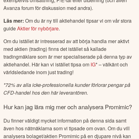
exempelvis omsättning, P/E-tal eller utdelning (och även
Avanza forum för diskussion med andra).
Läs mer:
Om du är ny till aktiehandel tipsar vi om vår stora
guide
Aktier för nybörjare
.
Om du istället är intresserad av att börja handla mer aktivt
med aktien (trading) finns det istället så kallade
tradingmäklare som är mer specialiserade på denna typ av
aktiehandel. Här kan vi istället tipsa om
IG
* – välkänt och
världsledande inom just trading!
*
72% av alla icke-professionella kunder förlorar pengar på
CFD-handel hos den här leverantören.
Hur kan jag lära mig mer och analysera
Promimic
?
Du finner väldigt mycket information på denna sida samt
även hos nätmäklarna som vi tipsade om ovan. Om du vill
analysera bolaget/aktien
Promimic
på en djupare nivå kan