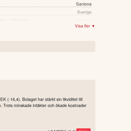
Saniona
Sverige
 ägare Nordnet
2,483 st
Visa fler ▼
(-16,4). Bolaget har stärkt sin likviditet till
ne. Trots minskade intäkter och ökade kostnader