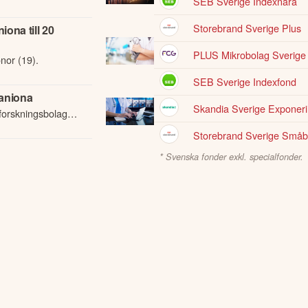
SEB Sverige Indexnära
den 28 maj.
Storebrand Sverige Plus
ona till 20
PLUS Mikrobolag Sverige
nor (19).
SEB Sverige Indexfond
Saniona
Skandia Sverige Exponer
 forskningsbolaget
ärmed inte längre
Storebrand Sverige Småb
* Svenska fonder exkl. specialfonder.