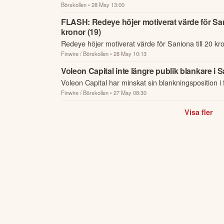
Börskollen
• 28 May 13:00
riktkursförändringar som har rapporterats om idag 
FLASH: Redeye höjer motiverat värde för Sani
kronor (19)
Redeye höjer motiverat värde för Saniona till 20 kro
Finwire / Börskollen
• 28 May 10:13
Voleon Capital inte längre publik blankare i 
Voleon Capital har minskat sin blankningsposition i
Finwire / Börskollen
• 27 May 08:30
Saniona till under 0,5 procent av kapitalet och är d
...
Visa fler