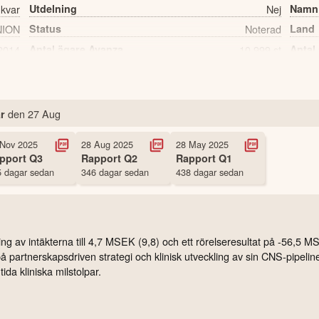
 kvar
Utdelning
Nej
Namn
NION
Status
Noterad
Land
2014
Antal ägare Avanza
10,999 st
Antal
den
27 Aug
r
 Nov 2025
28 Aug 2025
28 May 2025
pport
Q3
Rapport
Q2
Rapport
Q1
 dagar sedan
346 dagar sedan
438 dagar sedan
 av intäkterna till 4,7 MSEK (9,8) och ett rörelseresultat på -56,5 MSEK 
å partnerskapsdriven strategi och klinisk utveckling av sin CNS-pipeli
ida kliniska milstolpar.