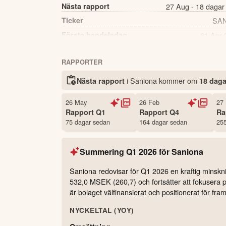
Nästa rapport
27 Aug - 18 dagar
Ticker
SA
Första handelsdag
21 Apr 
Källa:
Börsdata
RAPPORTER
i Saniona kommer
om
Nästa rapport
18 daga
26 May
26 Feb
27
Rapport
Q1
Rapport
Q4
Ra
75 dagar sedan
164 dagar sedan
255
Summering
Q1 2026
för
Saniona
Saniona redovisar för Q1 2026 en kraftig minskning
532,0 MSEK (260,7) och fortsätter att fokusera p
är bolaget välfinansierat och positionerat för framt
NYCKELTAL (YOY)