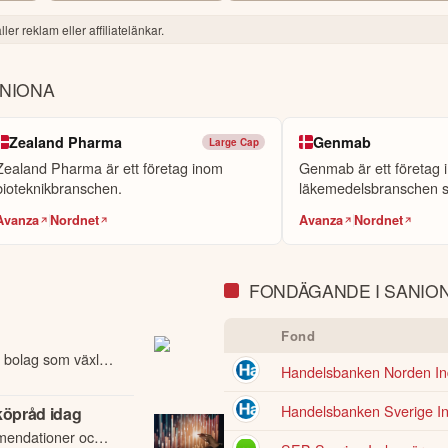
ler reklam eller affiliatelänkar.
ANIONA
Zealand Pharma
Genmab
Large Cap
I och kan därför innehålla förenklingar eller sakna viss information. I
Zealand Pharma är ett företag inom
Genmab är ett företag 
agets fullständiga kvartalsrapport innan du fattar investeringsbeslut. Hist
bioteknikbranschen.
läkemedelsbranschen s
ller andra förbättringsförslag i materialet är du välkommen att
konta
att forska och u...
Avanza
Nordnet
Avanza
Nordnet
FONDÄGANDE I SANIO
Fond
tt bolag som växlar
Handelsbanken Norden Ind
Handelsbanken Sverige In
köpråd idag
mendationer och