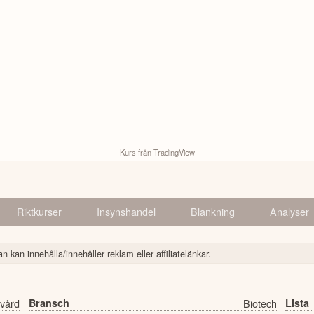
Kurs från TradingView
Riktkurser
Insynshandel
Blankning
Analyser
n kan innehålla/innehåller reklam eller affiliatelänkar.
vård
Bransch
Biotech
Lista