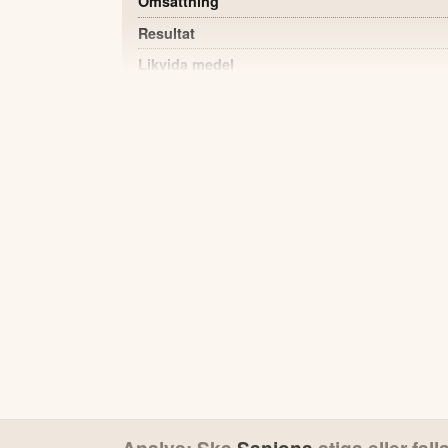
Omsättning
Resultat
Likvida medel
Rörelsemarginal
Soliditet
Resultat per aktie
Kassaflöde från den löpande verksamheten
POSITIVT
Likvida medel har ökat kraftigt till 532,0 M
finansiell position.
Viktiga operativa milstolpar har uppnåtts, in
GLP-toxikologiskt material för tre interna 
Partnerskapsprogrammen med Jazz och Ac
milstolpsbetalningar på kort sikt.
Flera forskningssamarbeten fortskrider oc
intäktsströmmar.
Bolaget är väl positionerat för att inleda k
Analys: Ska
Saniona
stiga eller fall