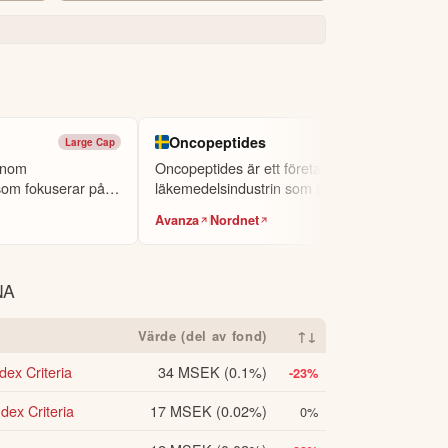
Oncopeptides
Large Cap
Small Cap
nnehållet ska inte ses som investeringsråd
inom
Oncopeptides är ett företag inom
orisk avkastning är ingen garanti för
om fokuserar på
läkemedelsindustrin som ägnar sig åt
kta oss
.
forskning ...
Avanza
Nordnet
NA
Värde (del av fond)
↑↓
ex Criteria
34 MSEK
(0.1%)
-23%
dex Criteria
17 MSEK
(0.02%)
0%