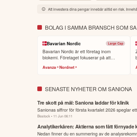
Att investera dina pengar innebär alltid en risk. Innehål
Med vänlig hälsning,

BOLAG I SAMMA BRANSCH SOM S
Thomas Feldthus

VD
Bavarian Nordic
Large Cap
Denna summering har tagits fram med hjälp av A
Bavarian Nordic är ett företag inom
eller personlig rådgivning. Ta alltid del av bol
biokemi. Företaget fokuserar på att
framtida avkastning.
Skulle du upptäcka fel e
utveckla...
Avanza
Nordnet
Öppna rapport (PDF)
SENASTE NYHETER OM SANIONA
Tre skott på mål: Saniona laddar för klinik
Sanionas siffror för första kvartalet 2026 speglar e
Biostock
• 11 Jun 06:11
från validering till praktiskt kliniskt genomförande.
Analytikerkåren: Aktierna som fått förnyade 
Nedan finner du en summering av de analysrekom