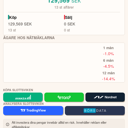
129,569
SEK
innan du fattar investeringsbeslut. Historisk avkastning är ingen
investeringar.
13
st affärer
garanti för framtida avkastning.
Skulle du upptäcka fel eller
Välj bland 7 000 instrument, såväl lokala
Börja handla.
andra förbättringsförslag i materialet är du välkommen att
Köp
Sälj
aktier som globala. Sök fram det instrument du vill handla
kontakta oss
.
129,569
SEK
0
SEK
(t.ex Volvo-aktien eller Bitcoin), om du vill köpa (gå lång)
13
st
0
st
eller sälja (blanka/gå kort) samt ev. önskad hävstång och ta
sen önskad position.
Öppna rapport (PDF)
ÄGARE HOS NÄTMÄKLARNA
i plattformen och på hemsidan finns mycket
Fördjupa dig
1 mån
information för att utvecklas, däribland utbildningskurser via
-1.0%
eToro Academy, nyheter, smidiga verktyg och ett av
världens största sociala investerarforum.
6 mån
-4.5%
ÖPPNA KONTO
12 mån
-14.4%
KOPIERA TOPPINVESTERARE
KÖPA SLOTTSVIKEN
eToro är en investeringsplattform för flera tillgångsslag. Värdet på
dina investeringar kan gå upp eller ner. Du riskerar ditt kapital.
ANALYSERA SLOTTSVIKEN
Att investera dina pengar innebär alltid en risk. Innehåller reklam eller
affiliatelänkar.