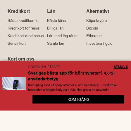
Kreditkort
Lån
Alternativt
Bästa kreditkortet
Bästa lånen
Köpa krypto
Kreditkort för resor
Billiga lån
Bitcoin
Kreditkort med bonus
Lån med låg ränta
Ethereum
Bensinkort
Samla lån
Investera i guld
Kort om oss
GRATIS NYHETSAPP
STÄNG X
Börskollen är en prisvinnande nyhetstidning och tjänst för
Sveriges bästa app för börsnyheter? 4,6/5 i
börsintresserade som grundades 2015. Idag drivs tjänsten
användarbetyg
primärt av
Kristoffer
och
Daniel
. Båda har stor erfarenhet av
Kom igång med vår populära börs- och nyhetsapp – med ett av
börsen, aktier, investeringar, privatekonomi, företagande och
branschens högsta bety på 4,6/5. Helt gratis att använda!
motorrelaterat – ämnen som det frekvent skrivs nyheter om till
KOM IGÅNG
Börskollens växande skara läsare. Nyhetsappen som finns
😊 Full koll på snacket kring dina bolag
tillgänglig, kostnadsfritt, har under åren laddats ner
hundratusentals gånger och med ett användarbetyg som är
bland de bästa i branschen.
Disclaimer