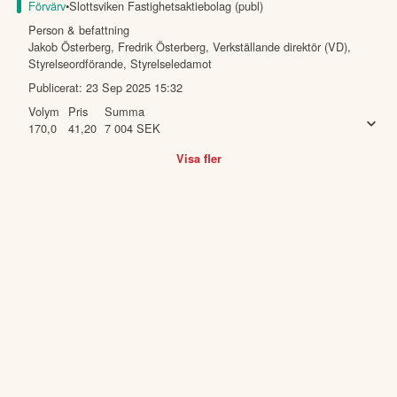
Förvärv
•
Slottsviken Fastighetsaktiebolag (publ)
Person & befattning
Jakob Österberg, Fredrik Österberg
,
Verkställande direktör (VD),
Styrelseordförande, Styrelseledamot
Publicerat:
23 Sep 2025 15:32
Volym
Pris
Summa
170,0
41,20
7 004
SEK
Visa fler