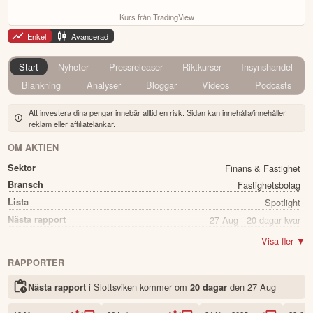
Kurs från TradingView
Enkel
Avancerad
Start
Nyheter
Pressreleaser
Riktkurser
Insynshandel
Blankning
Analyser
Bloggar
Videos
Podcasts
Att investera dina pengar innebär alltid en risk. Sidan kan innehålla/innehåller
reklam eller affiliatelänkar.
OM AKTIEN
Sektor
Finans & Fastighet
Bransch
Fastighetsbolag
Lista
Spotlight
Nästa rapport
27 Aug - 20 dagar kvar
Utdelning
Ja
Visa fler ▼
Direkavkastning
0.45%
RAPPORTER
Utdelning summa
0.12
i Slottsviken kommer
om
den
27 Aug
Nästa rapport
20 dagar
Namn
Slottsviken
Ticker
SLOTT B