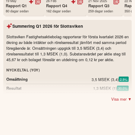
19 May
26 Feb
21 Nov 2025
22 Aug
Status
Noterad
Rapport
Q1
Rapport
Q4
Rapport
Q3
Rapp
80 dagar sedan
162 dagar sedan
259 dagar sedan
350 da
Land
Sverige
Första handelsdag
31 Oct 1997
Summering
Q1 2026
för
Slottsviken
Antal ägare Avanza
339 st
Antal ägare Nordnet
60 st
Slottsviken Fastighetsaktiebolag rapporterar för första kvartalet 2026 en
ökning av både intäkter och rörelseresultat jämfört med samma period
Källa:
Börsdata
föregående år. Omsättningen uppgick till 3,5 MSEK (3,4) och
rörelseresultatet till 1,3 MSEK (1,0). Substansvärdet per aktie steg till
45,67 kr och bolaget föreslår en utdelning om 0,12 kr per aktie.
NYCKELTAL (YOY)
3,5 MSEK
(3,4)
Omsättning
2.9
%
1,3 MSEK
(1)
Resultat
30.0
%
45,67 SEK
(39,16)
Substansvärde per aktie
16.6
%
Visa mer ▼
0,48 SEK
(0,33)
Resultat per aktie
45.5
%
2,1 MSEK
(0,6)
Kassaflöde från löpande verksamheten
250.0
%
38 %
(45)
Fastigheternas belåningsgrad (LTV)
-7.0
40 %
(40)
Soliditet
0.0