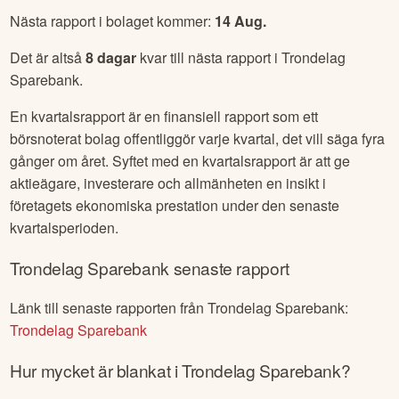
Utdelningen är en del av företagets vinst som delas ut till
dess aktieägare i form av pengar eller ibland även som
ytterligare aktier. Det är ett sätt för företaget att dela sin vinst
med aktieägarna som ett incitament för att äga deras aktier.
Utdelningar är vanligtvis betalda regelbundet, vanligtvis
varje kvartal eller årligen.
När kommer
Trondelag Sparebank
rapport
Nästa rapport i bolaget kommer:
14 Aug
.
Det är altså
8
dagar
kvar till nästa rapport i
Trondelag
Sparebank
.
En kvartalsrapport är en finansiell rapport som ett
börsnoterat bolag offentliggör varje kvartal, det vill säga fyra
gånger om året. Syftet med en kvartalsrapport är att ge
aktieägare, investerare och allmänheten en insikt i
företagets ekonomiska prestation under den senaste