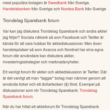
Alla insideraffärer samt komplett historik för insynshandel i
Trondelag Sparebank
hittar du hos oss här:
Insynshandel
Trondelag Sparebank
.
Liknande bolag som
Trondelag Sparebank
Många som är intresserade av
Trondelag Sparebank
titar
ofta på andra bolag i samma branch,
Banker
. Några av de
mest populära bolagen är
Swedbank
från
Sverige
,
Handelsbanken
från
Sverige
och
Nordea Bank
från
Sverige
Trondelag Sparebank
forum
Var kan jag diskutera
Trondelag Sparebank
och andra aktier
jag följer? Sociala nätverk så som Facebook och Twitter är
kända för att vara hubbar för aktiediskussioner. Men även
handelsplatser så som Avanza och Nordnet har sina egna
forum där användare kan diskutera aktier,