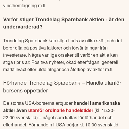
Varför sjunker
Trondelag Sparebank
aktien - är
den övervärderad?
Trondelag Sparebank
kan sjunka i pris av olika skäl, och det
är viktigt att förstå att aktiemarknaden är komplex och
påverkas av många faktorer. Några vanliga orsaker till varför
en aktie kan sjunka i pris är: Negativa nyheter,
branschspecifika händelser, ändrat investerarsentiment eller
vinsthemtagning m.fl.
Varför stiger
Trondelag Sparebank
aktien - är den
undervärderad?
Trondelag Sparebank
kan stiga i pris av olika skäl, och det
beror ofta på positiva faktorer och förväntningar från
investerare. Några vanliga orsaker till varför en aktie kan
stiga i pris är: Positiva nyheter, ökad efterfrågan, generell