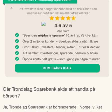
beslut om du vill köpa aktien eller ej. Om du beslutar dig för
att det är en bra aktie att köpa, klickar du bara på den blåa
köpknappen och anger vilket belopp du vill investera (eller
väljer hur många aktier). Säkerställ att allt ser rätt ut (samt se
de avgifter som är förenade med köpet) och sedan är det
bara att genomföra köpet. Nu har du köpt dina första aktier i
Trondelag Sparebank
!
Handla aktier i Trondelag Sparebank
Att investera dina pengar innebär alltid en risk. Sidan kan
innehålla/innehåller reklam eller affiliatelänkar.
4.6
av 5
App Store
“
” 16 år i rad (SKI-enkät)
Sveriges nöjdaste sparare
Över 2 miljoner kunder – Sveriges största nätmäklare
Stort utbud: Investera i fonder, aktier, IPO:er & derivat
Allt samlat: Investeringar, sparande, pension & bolån
Öppna konto helt gratis – kom igång på några minuter