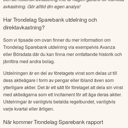
(trading), vad du har för risktolerans osv. På denna sida vill
vi ge dig som är intresserad av att köpa aktier i
Trondelag
Sparebank
en bättre möjlighet att lära dig mer om bolaget,
följa nyhetsflödet samt tipsa om aktörer som vi själva gillar
för att fortsätta analysera och handla aktier i
Trondelag
Sparebank
.
Vi understryker att alla investeringar är förenade med risk
och att historisk avkastning inte är någon garanti för framtida
avkastning. Gör alltid din egen analys!
Har
Trondelag Sparebank
utdelning och
direktavkastning?
Som vi tipsade om ovan finner du mer information om
Trondelag Sparebank
utdelning via exempelvis Avanza
eller Börsdata där du kan finna mer omfattande historik och
jämföra med andra bolag.