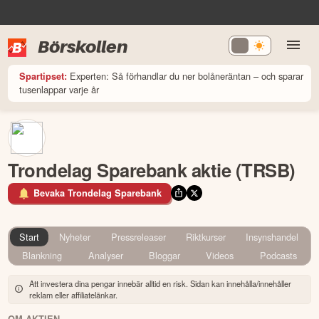
Börskollen
Experten: Så förhandlar du ner bolåneräntan – och sparar
Spartipset:
tusenlappar varje år
Trondelag Sparebank aktie (TRSB)
Bevaka Trondelag Sparebank
Start
Nyheter
Pressreleaser
Riktkurser
Insynshandel
Blankning
Analyser
Bloggar
Videos
Podcasts
Att investera dina pengar innebär alltid en risk. Sidan kan innehålla/innehåller
reklam eller affiliatelänkar.