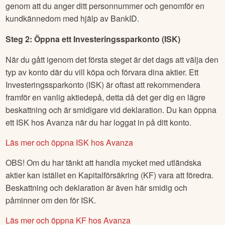
I detta exempel belyser vi Avanza, en ledande nätmäklare
som vi på Börskollen själva använder, men processen ser
likartad ut för andra alternativ. Så här gör du för att köpa
aktier:
Steg 1: Öppna ett konto hos en nätmäklare
Att öppna ett konto tar bara någon minut och görs enklast
genom att du anger ditt personnummer och genomför en
kundkännedom med hjälp av BankID.
Steg 2: Öppna ett Investeringssparkonto (ISK)
När du gått igenom det första steget är det dags att välja den
typ av konto där du vill köpa och förvara dina aktier. Ett
Investeringssparkonto (ISK) är oftast att rekommendera
framför en vanlig aktiedepå, detta då det ger dig en lägre
beskattning och är smidigare vid deklaration. Du kan öppna