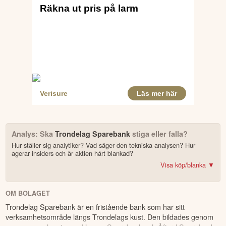
Analys: Ska
Trondelag Sparebank
stiga eller falla?
Hur ställer sig analytiker? Vad säger den tekniska analysen? Hur
agerar insiders och är aktien hårt blankad?
Visa köp/blanka ▼
Bonus: Få upp till 500 USD i tillgångar när du öppnar konto –
se
erbjudandet!
OM BOLAGET
Trondelag Sparebank är en fristående bank som har sitt
4.2
av 5
verksamhetsområde längs Trondelags kust. Den bildades genom