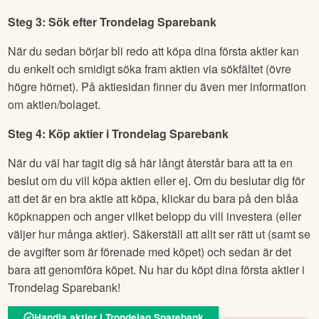
ett ISK hos Avanza när du har loggat in på ditt konto.
Läs mer och öppna ISK hos Avanza
OBS! Om du har tänkt att handla mycket med utländska
aktier kan istället en Kapitalförsäkring (KF) vara att föredra.
Beskattning och deklaration är även här smidig och
påminner om den för ISK.
Läs mer och öppna KF hos Avanza
Steg 3: Sök efter
Trondelag Sparebank
När du sedan börjar bli redo att köpa dina första aktier kan
du enkelt och smidigt söka fram aktien via sökfältet (övre
högre hörnet). På aktiesidan finner du även mer information
om aktien/bolaget.
Steg 4: Köp aktier i
Trondelag Sparebank
När du väl har tagit dig så här långt återstår bara att ta en