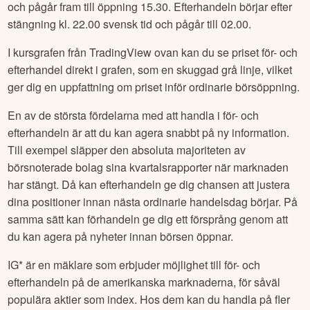
marktillväxt eller utdelningar och återköp av aktier m.fl.
Förhandel
Trondelag Sparebank
– Handla utanför
börsens öppettider
De största USA-börserna erbjuder
handel i amerikanska
aktier även
utanför ordinarie handelstider
(kl. 15.30-
22.00 svensk tid) – något som kallas för förhandel och
efterhandel. Förhandeln i USA börjar kl. 10.00 svensk tid
och pågår fram till öppning 15.30. Efterhandeln börjar efter
stängning kl. 22.00 svensk tid och pågår till 02.00.
I kursgrafen från TradingView ovan kan du se priset för- och
efterhandel direkt i grafen, som en skuggad grå linje, vilket
ger dig en uppfattning om priset inför ordinarie börsöppning.
En av de största fördelarna med att handla i för- och
efterhandeln är att du kan agera snabbt på ny information.
Till exempel släpper den absoluta majoriteten av