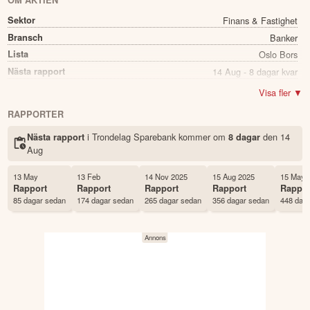
OM AKTIEN
Sektor
Finans & Fastighet
Bransch
Banker
Lista
Oslo Bors
Nästa rapport
14 Aug - 8 dagar kvar
Utdelning
Ja
Visa fler ▼
Direkavkastning
4.42%
RAPPORTER
Utdelning summa
5.00
i Trondelag Sparebank kommer
om
den
14
Nästa rapport
8 dagar
Namn
Trondelag Sparebank
Aug
Ticker
TRSB
Status
Noterad
13 May
13 Feb
14 Nov 2025
15 Aug 2025
15 May 
Rapport
Rapport
Rapport
Rapport
Rappor
Land
Norge
85 dagar sedan
174 dagar sedan
265 dagar sedan
356 dagar sedan
448 dag
Första handelsdag
17 Dec 2024
Antal ägare Avanza
12 st
Antal ägare Nordnet
64 st
Källa:
Börsdata